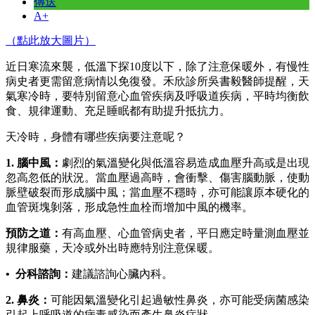
傳送
A+
（點此放大圖片）
近日寒流來襲，低溫下探10度以下，除了注意保暖外，有慢性
病史者更需留意病情以免復發。禾欣診所吳書毅醫師提醒，天
氣寒冷時，要特別留意心血管疾病及呼吸道疾病，平時均衡飲
食、規律運動、充足睡眠都有助提升抵抗力。
天冷時，身體有哪些疾病要注意呢？
1. 腦中風：
劇烈的氣溫變化與低溫容易造成血壓升高或是出現
忽高忽低的狀況。當血壓過高時，會衝擊、傷害腦動脈，使動
脈壁破裂而形成腦中風；當血壓不穩時，亦可能讓原本硬化的
血管斑塊剝落，形成急性血栓而增加中風的機率。
預防之道：
有高血壓、心血管病史者，平日應定時量測血壓並
規律服藥，天冷或外出時應特別注意保暖。
• 分科諮詢：
建議諮詢心臟內科。
2. 鼻炎：
可能因氣溫變化引起過敏性鼻炎，亦可能受病菌感染
引起上呼吸道的病毒感染而產生鼻炎症狀。