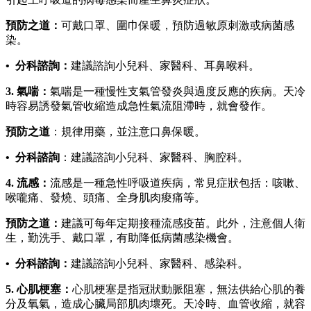
預防之道：
可戴口罩、圍巾保暖，預防過敏原刺激或病菌感
染。
• 分科諮詢：
建議諮詢小兒科、家醫科、耳鼻喉科。
3. 氣喘：
氣喘是一種慢性支氣管發炎與過度反應的疾病。天冷
時容易誘發氣管收縮造成急性氣流阻滯時，就會發作。
預防之道
：規律用藥，並注意口鼻保暖。
• 分科諮詢
：建議諮詢小兒科、家醫科、胸腔科。
4. 流感：
流感是一種急性呼吸道疾病，常見症狀包括：咳嗽、
喉嚨痛、發燒、頭痛、全身肌肉痠痛等。
預防之道：
建議可每年定期接種流感疫苗。此外，注意個人衛
生，勤洗手、戴口罩，有助降低病菌感染機會。
• 分科諮詢：
建議諮詢小兒科、家醫科、感染科。
5. 心肌梗塞：
心肌梗塞是指冠狀動脈阻塞，無法供給心肌的養
分及氧氣，造成心臟局部肌肉壞死。天冷時、血管收縮，就容