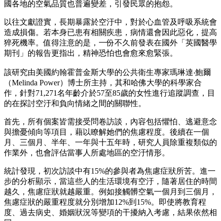
國各地的空氣品質也普遍變差，引發民眾的抱怨。
以往文獻證實，長期暴露於空汙中，對於心血管及呼吸系統會
造成損傷。若本身已患有相關疾患，病情還會因此惡化，提高
猝死機率。值得注意的是，一份不久前發表在國外「英國醫學
期刊」的報告更指出，精神恐怕也會愈來愈緊張。
該研究由美國約翰霍普金斯大學的公共衛生專家瑪琳達‧鮑爾
（Melinda Power）博士所主持，其和哈佛大學的科學家合
作，針對71,271名年齡介於57至85歲的女性進行追蹤調查，目
的在探討空汙和負向情緒之間的關聯性。
首先，所有個案皆需接受問卷訪談，內容包括懼怕、逃避意念
與擔憂傾向等項目，藉以瞭解她們的焦慮程度。後續在一個
月、三個月、半年、一年與十五年時，研究人員除重複類似的
作業外，也會評估當事人所處地區的空汙情形。
統計發現，初次訪談中有15%的參與者為焦慮症狀所苦。進一
步的分析顯示，當這些人的生活環境有空汙，隨著居住的時間
越久，焦慮症狀就越嚴重。例如接觸髒空氣一個月到三個月，
焦慮症狀的嚴重程度就分別增加12%到15%。即使將教育程
度、過去病史、婚姻狀況等變項的干擾納入考慮，結果依然相