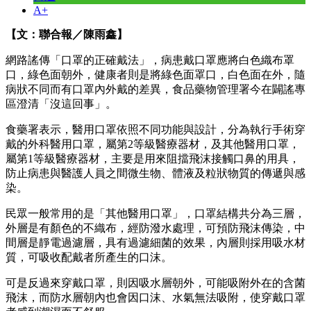
A+
【文：聯合報／陳雨鑫】
網路謠傳「口罩的正確戴法」，病患戴口罩應將白色織布罩
口，綠色面朝外，健康者則是將綠色面罩口，白色面在外，隨
病狀不同而有口罩內外戴的差異，食品藥物管理署今在闢謠專
區澄清「沒這回事」。
食藥署表示，醫用口罩依照不同功能與設計，分為執行手術穿
戴的外科醫用口罩，屬第2等級醫療器材，及其他醫用口罩，
屬第1等級醫療器材，主要是用來阻擋飛沫接觸口鼻的用具，
防止病患與醫護人員之間微生物、體液及粒狀物質的傳遞與感
染。
民眾一般常用的是「其他醫用口罩」，口罩結構共分為三層，
外層是有顏色的不織布，經防潑水處理，可預防飛沫傳染，中
間層是靜電過濾層，具有過濾細菌的效果，內層則採用吸水材
質，可吸收配戴者所產生的口沫。
可是反過來穿戴口罩，則因吸水層朝外，可能吸附外在的含菌
飛沫，而防水層朝內也會因口沫、水氣無法吸附，使穿戴口罩