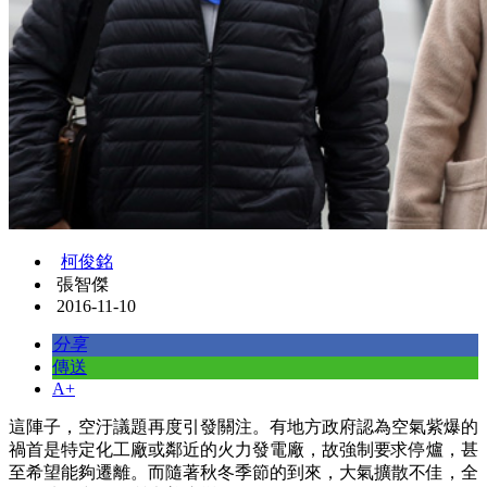
柯俊銘
張智傑
2016-11-10
分享
傳送
A+
這陣子，空汙議題再度引發關注。有地方政府認為空氣紫爆的
禍首是特定化工廠或鄰近的火力發電廠，故強制要求停爐，甚
至希望能夠遷離。而隨著秋冬季節的到來，大氣擴散不佳，全