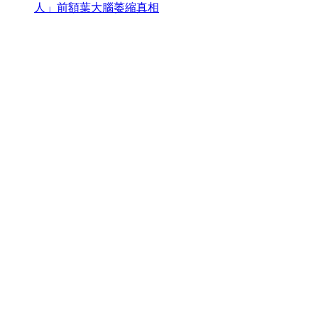
人」前額葉大腦萎縮真相