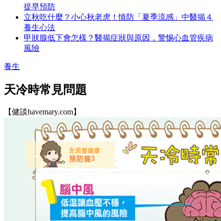
提早預防
立秋吃什麼？小心秋老虎！慎防「夏季流感」中醫揭４
養生心法
甲狀腺低下會怎樣？醫揭症狀與原因，警惕心血管疾病
風險
養生
天冷時常見問題
【健談havemary.com】