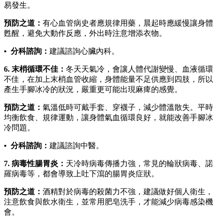
易發生。
預防之道：
有心血管病史者應規律用藥，晨起時應緩慢讓身體
甦醒，避免大動作反應，外出時注意增添衣物。
• 分科諮詢：
建議諮詢心臟內科。
6. 末梢循環不佳：
冬天天氣冷，會讓人體代謝變慢、血液循環
不佳，在加上末梢血管收縮，身體能量不足供應到四肢，所以
產生手腳冰冷的狀況，嚴重更可能出現麻痺的感覺。
預防之道：
氣溫低時可戴手套、穿襪子，減少體溫散失。平時
均衡飲食、規律運動，讓身體氣血循環良好，就能改善手腳冰
冷問題。
• 分科諮詢：
建議諮詢中醫。
7. 病毒性腸胃炎：
天冷時病毒傳播力強，常見的輪狀病毒、諾
羅病毒等，都會導致上吐下瀉的腸胃炎症狀。
預防之道：
酒精對於病毒的殺菌力不強，建議做好個人衛生，
注意飲食與飲水衛生，並常用肥皂洗手，才能減少病毒感染機
會。