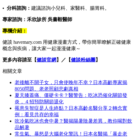
• 分科諮詢：
建議諮詢小兒科、家醫科、腸胃科。
專家諮詢：禾欣診所 吳書毅醫師
專欄介紹：
健談 havemary.com 用健康漫畫方式，帶你簡單瞭解正確健康
概念與疾病，讓大家一起漫漫健康～
更多內容請至【
健談官網
】／【
健談粉絲團
】
相關文章
老後離不開子女，只會使晚年不幸？日本高齡專家揭
8050問題、老老照顧悲劇真相
夏天膝蓋痛、僵硬卡卡？醫警告：吃冰恐催化關節發
炎，４招預防關節退化
罹患失智症是人生終點？日本高齡名醫分享２轉念實
例：看見共存的幸福
吹冷氣吃冰也會中暑？醫揭陽暑陰暑差異，教你喝對飲
品解暑
常生氣、暴怒是大腦老化警訊！日本名醫揭「暴走老