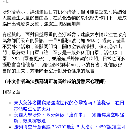
同。
研究者表示，詳細肇因目前仍不清楚，但可能是空氣污染誘發
人體產生大量的自由基，在該化合物的氧化壓力作用下，造成
腦部出現發炎反應，焦慮症狀因而加劇。
有鑑於此，面對日益嚴重的空汙威脅，建議大家隨時注意政府
氣象部門發布的警訊，一旦相關指數（如PM2.5）過高，儘量
不要外出活動，並關閉門窗，開啟空氣清淨機。倘若必須出
門，最好戴上口罩（註：至少是一般外科用口罩，活性碳口
罩、N95口罩會更好），並縮短戶外停留的時間。日常也可多
攝取富含維他命C、維他命B群與Omega-3的食物，相信做好
自保的工夫，方能降低空汙對身心健康的危害。
（本文作者為法務部矯正署高雄戒治所臨床心理師）
相關文章
東大急診名醫寫給焦慮世代的心靈指南！這樣做，在日
常領略生活的美好
美國大學研究：５分鐘做「這件事」，疼痛焦慮立即緩
解，效果撐數週
孤獨與空汙竟傷腦？WHO最新６大指引：45%認知症可