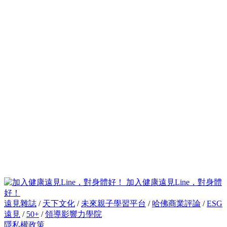
加入健康遠見Line，對身體
好！
遠見雜誌
/
天下文化
/
未來親子學習平台
/
哈佛商業評論
/
ESG
遠見
/
50+
/
領導影響力學院
隱私權政策