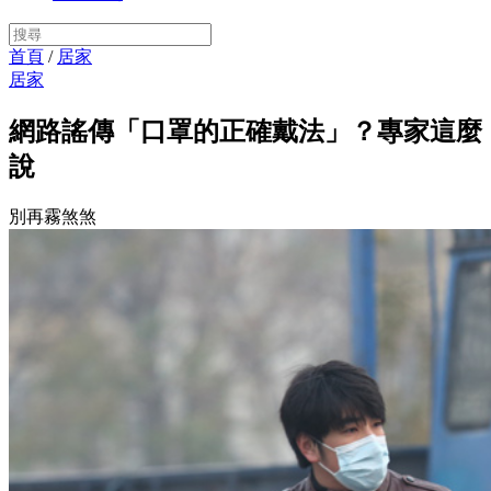
首頁
/
居家
居家
網路謠傳「口罩的正確戴法」？專家這麼
說
別再霧煞煞