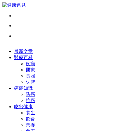
最新文章
醫療百科
疾病
醫療
長照
失智
癌症知識
防癌
抗癌
吃出健康
養生
飲食
營養