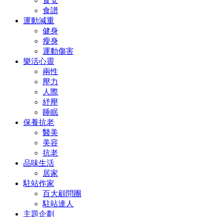
食安
食譜
運動減重
健身
瘦身
運動傷害
樂活心靈
兩性
壓力
人際
紓壓
睡眠
保養抗老
醫美
美容
抗老
品味生活
居家
駐站作家
百大顧問團
駐站達人
主題企劃