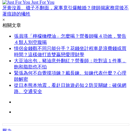
Just For You
牙膏沒蓋、襪子不翻面，家事竟引爆離婚？律師揭家務背後不
著痕跡的犧牲
×
相關文章
張員瑛「檸檬橄欖油」怎麼喝？營養師曝４功效，警告
４類人別空腹喝
情侶金錢觀不同只能分手？花錢坐計程車是浪費錢或買
時間？這樣做打造雙贏戀愛理財學
大豆油出包，豬油意外翻紅？營養師：吃對這１件事，
飽和脂肪也不怕
緊張為何不自覺摸項鍊？戴長鍊、短鍊代表什麼？心理
師解密
從日本熊本地震，看赴日旅遊必知２防災關鍵：確保網
路、交通安全
壓力