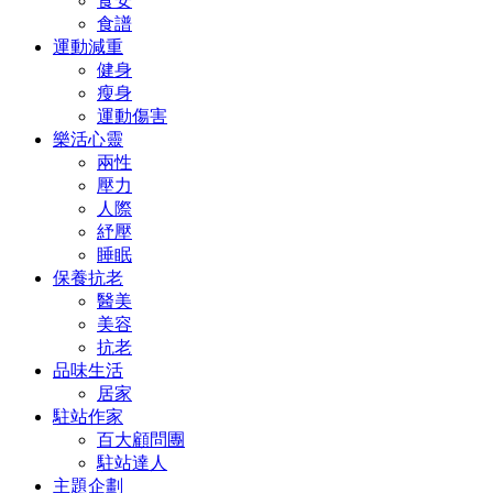
食安
食譜
運動減重
健身
瘦身
運動傷害
樂活心靈
兩性
壓力
人際
紓壓
睡眠
保養抗老
醫美
美容
抗老
品味生活
居家
駐站作家
百大顧問團
駐站達人
主題企劃