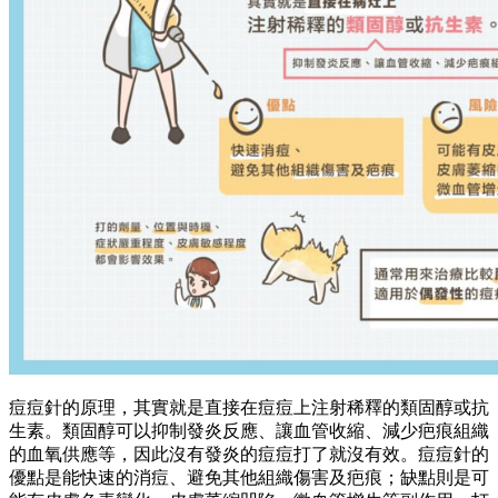
痘痘針的原理，其實就是直接在痘痘上注射稀釋的類固醇或抗
生素。類固醇可以抑制發炎反應、讓血管收縮、減少疤痕組織
的血氧供應等，因此沒有發炎的痘痘打了就沒有效。痘痘針的
優點是能快速的消痘、避免其他組織傷害及疤痕；缺點則是可