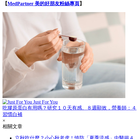
【
MedPartner 美的好朋友粉絲專頁
】
Just For You
吃膠原蛋白有用嗎？研究１０天有感、８週顯效，營養師：４
習慣白補
×
相關文章
立秋吃什麼？小心秋老虎！慎防「夏季流感」中醫揭４