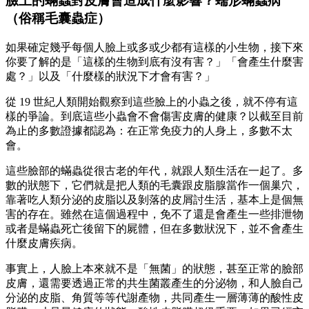
臉上的蟎蟲對皮膚會造成什麼影響？蠕形蟎蟲病
（俗稱毛囊蟲症）
如果確定幾乎每個人臉上或多或少都有這樣的小生物，接下來
你要了解的是「這樣的生物到底有沒有害？」「會產生什麼害
處？」以及「什麼樣的狀況下才會有害？」
從 19 世紀人類開始觀察到這些臉上的小蟲之後，就不停有這
樣的爭論。到底這些小蟲會不會傷害皮膚的健康？以截至目前
為止的多數證據都認為：在正常免疫力的人身上，多數不太
會。
這些臉部的蟎蟲從很古老的年代，就跟人類生活在一起了。多
數的狀態下，它們就是把人類的毛囊跟皮脂腺當作一個巢穴，
靠著吃人類分泌的皮脂以及剝落的皮屑討生活，基本上是個無
害的存在。雖然在這個過程中，免不了還是會產生一些排泄物
或者是蟎蟲死亡後留下的屍體，但在多數狀況下，並不會產生
什麼皮膚疾病。
事實上，人臉上本來就不是「無菌」的狀態，甚至正常的臉部
皮膚，還需要透過正常的共生菌叢產生的分泌物，和人臉自己
分泌的皮脂、角質等等代謝產物，共同產生一層薄薄的酸性皮