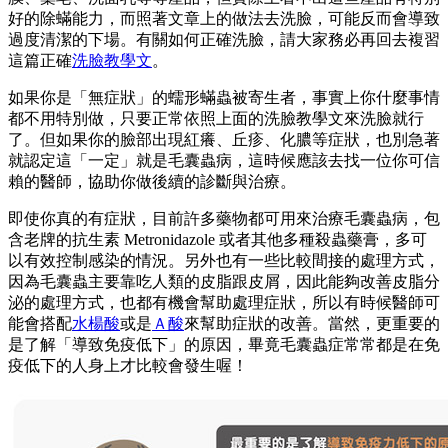
好的除蟎能力，而照著文章上的做法去洗臉，可能反而會導致
過度清潔的下場。有關如何正確洗臉，請大家務必再回去複習
這篇正確
洗臉教學文
。
如果你是「無症狀」的蠕形蟎蟲被寄生者，事實上你什麼事情
都不用特別做，只要正常依照上面的洗臉教學文來洗臉就行
了。但如果你的臉部出現紅癢、丘疹、化膿等症狀，也別急著
就認定這「一定」就是毛囊蟲病，這時候應該去找一位你可信
賴的醫師，協助你做後續的診斷與治療。
即使你真的有症狀，目前許多藥物都可用來治療毛囊蟲病，包
含老牌的抗生素 Metronidazole 或者其他多種殺蟲藥膏，多可
以有效控制感染的情況。另外也有一些比較間接的處理方式，
因為毛囊蟲主要靠吃人類的皮脂跟皮屑，因此能夠改善皮脂分
泌的處理方式，也都有機會幫助處理症狀，所以有時候醫師可
能會搭配
水楊酸
或是
Ａ酸
來幫助症狀的改善。當然，更重要的
是了解「導致免疫低下」的原因，畢竟毛囊蟲症常常都是在免
疫低下的人身上才比較會發生喔！