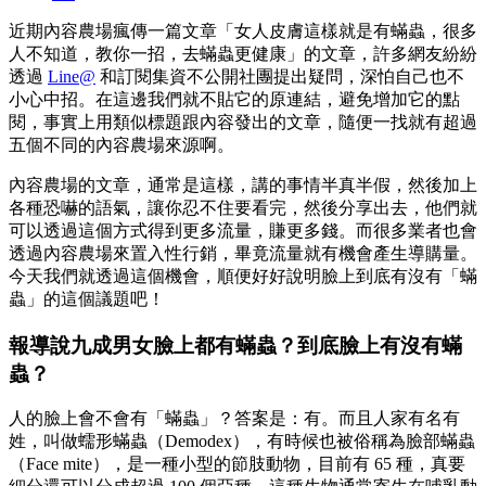
近期內容農場瘋傳一篇文章「女人皮膚這樣就是有蟎蟲，很多
人不知道，教你一招，去蟎蟲更健康」的文章，許多網友紛紛
透過
Line@
和訂閱集資不公開社團提出疑問，深怕自己也不
小心中招。在這邊我們就不貼它的原連結，避免增加它的點
閱，事實上用類似標題跟內容發出的文章，隨便一找就有超過
五個不同的內容農場來源啊。
內容農場的文章，通常是這樣，講的事情半真半假，然後加上
各種恐嚇的語氣，讓你忍不住要看完，然後分享出去，他們就
可以透過這個方式得到更多流量，賺更多錢。而很多業者也會
透過內容農場來置入性行銷，畢竟流量就有機會產生導購量。
今天我們就透過這個機會，順便好好說明臉上到底有沒有「蟎
蟲」的這個議題吧！
報導說九成男女臉上都有蟎蟲？到底臉上有沒有蟎
蟲？
人的臉上會不會有「蟎蟲」？答案是：有。而且人家有名有
姓，叫做蠕形蟎蟲（Demodex），有時候也被俗稱為臉部蟎蟲
（Face mite），是一種小型的節肢動物，目前有 65 種，真要