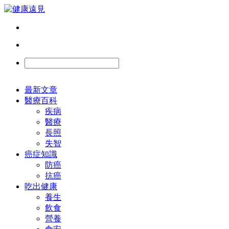
最新文章
醫療百科
疾病
醫療
長照
失智
癌症知識
防癌
抗癌
吃出健康
養生
飲食
營養