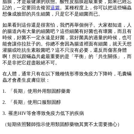
脂膜，才是最健康的狀態。酸性皮脂膜超級重要，如果已經忘
記的，一定要回去複習
這篇
。某種程度上，你可以把這些蟎蟲
想像成臉部的共生細菌，只是它不是細菌而已。
如果看到這你還是很害怕，我們再舉個例子。大家都知道，人
的腸道內有大量的細菌吧？這些細菌有好菌也有壞菌，而且有
時候，好菌不一定永遠是好菌，當好菌真的過量的時候，也可
能會讓你拉肚子的。你總不會因為腸道裡面有細菌，就天天想
灌腸或吃抗生素殺菌吧？這不只沒有必要，還反而傷害身體
啊！所以跟蟎蟲共處最重要的是「平衡」的「共生關係」，而
不是非把它趕盡殺絕不可。
在人體，通常只有在以下幾種情形導致免疫力下降時，毛囊蟎
蟲才會產生皮膚症狀：
1. 「長期」使用外用類固醇藥膏
2. 「長期」使用口服類固醇
3. 罹患HIV等會導致免疫力低下的疾病
（短期依照醫師指示使用類固醇藥物其實不太需要擔心）