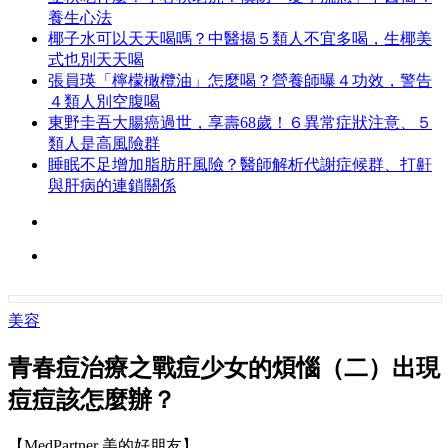
養生心法
椰子水可以天天喝嗎？中醫揭５類人不宜多喝，生椰美
式也別天天喝
張員瑛「檸檬橄欖油」怎麼喝？營養師曝４功效，警告
４類人別空腹喝
東野圭吾大腸癌過世，享壽68歲！６異常症狀注意、５
類人是高風險群
睡眠不足增加脂肪肝風險？醫師解析代謝症候群、打鼾
與肝病的連鎖關係
美容
青春痘治療之戰痘少女的煩惱（二）出現
痘痘該怎麼辦？
【MedPartner 美的好朋友】