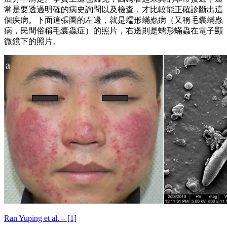
常是要透過明確的病史詢問以及檢查，才比較能正確診斷出這
個疾病。下面這張圖的左邊，就是蠕形蟎蟲病（又稱毛囊蟎蟲
病，民間俗稱毛囊蟲症）的照片，右邊則是蠕形蟎蟲在電子顯
微鏡下的照片。
Ran Yuping et al. – [1]