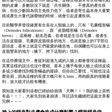
細分還可以分成超過 100 個亞種。這種生物通常寄生在哺乳動
物的皮膚，多數狀況下就是「共生關係」，不會真的產生疾
病，但在少數因為宿主免疫力低下，或者是寄生蟲本身大量繁
殖或產生大量代謝廢物的時候，就會引起皮膚疾病。
目前醫學界發現確實有生長在人類臉上的，只有「毛囊蠕形蟎
（Demodex folliculorum）」跟「皮脂蠕形蟎（Demodex
brevis）」這兩種，顧名思義，前者就是生活在毛囊，後者生
活在皮脂腺。毛囊跟皮脂很多的地方，也就是臉上的T字部位
跟頭皮，基本上就是它們最愛的棲息地，但偶爾也可以在身上
皮脂豐富的地方（腋下、胯下這類的）找到。
在這些農場文中，會提到超過九成的人臉上都會發現這種蟲，
其實這樣的說法也沒什麼錯。基本上幾乎每個人臉上或頭皮或
多或少都會找到蠕形蟎蟲的蹤跡。但你自己要找，可能也沒這
麼容易，因為這種的長度大概只有 0.3mm，用肉眼真的很難看
到，放大鏡才比較有機會。
我知道大家看到這都已經紛紛崩潰「天啊！！！我的臉上居然
有蟲！！！」大家先別急著崩潰，拜託請先繼續把這篇文章看
完啊～～～