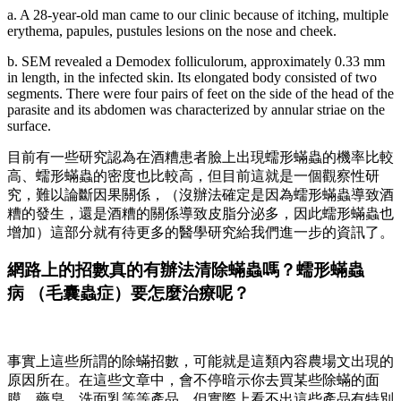
a. A 28-year-old man came to our clinic because of itching, multiple
erythema, papules, pustules lesions on the nose and cheek.
b. SEM revealed a Demodex folliculorum, approximately 0.33 mm
in length, in the infected skin. Its elongated body consisted of two
segments. There were four pairs of feet on the side of the head of the
parasite and its abdomen was characterized by annular striae on the
surface.
目前有一些研究認為在酒糟患者臉上出現蠕形蟎蟲的機率比較
高、蠕形蟎蟲的密度也比較高，但目前這就是一個觀察性研
究，難以論斷因果關係，（沒辦法確定是因為蠕形蟎蟲導致酒
糟的發生，還是酒糟的關係導致皮脂分泌多，因此蠕形蟎蟲也
增加）這部分就有待更多的醫學研究給我們進一步的資訊了。
網路上的招數真的有辦法清除蟎蟲嗎？蠕形蟎蟲
病 （毛囊蟲症）要怎麼治療呢？
事實上這些所謂的除蟎招數，可能就是這類內容農場文出現的
原因所在。在這些文章中，會不停暗示你去買某些除蟎的面
膜、藥皂、洗面乳等等產品，但實際上看不出這些產品有特別