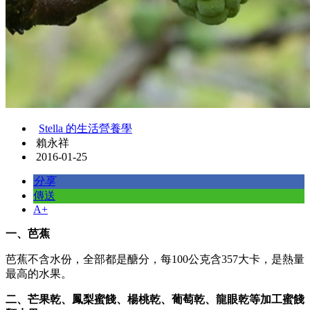
Stella 的生活營養學
賴永祥
2016-01-25
分享
傳送
A+
一、芭蕉
芭蕉不含水份，全部都是醣分，每100公克含357大卡，是熱量
最高的水果。
二、芒果乾、鳳梨蜜餞、楊桃乾、葡萄乾、龍眼乾等加工蜜餞