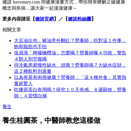
健談 havemary.com 用健康漫畫方式，帶你簡單瞭解正確健康
概念與疾病，讓大家一起漫漫健康～
更多內容請至【
健談官網
】／【
健談粉絲團
】
相關文章
大豆油出包，豬油意外翻紅？營養師：吃對這１件事，
飽和脂肪也不怕
張員瑛「檸檬橄欖油」怎麼喝？營養師曝４功效，警告
４類人別空腹喝
待冷氣房易慢性缺水、頭痛？營養師揭７大缺水症狀，
這２種飲料別過量
以為有菜有肉很健康？營養師：「這４種外食」其實熱
量超驚人
吃膠原蛋白有用嗎？研究１０天有感、８週顯效，營養
師：４習慣白補
養生
養生桂圓茶，中醫師教您這樣做