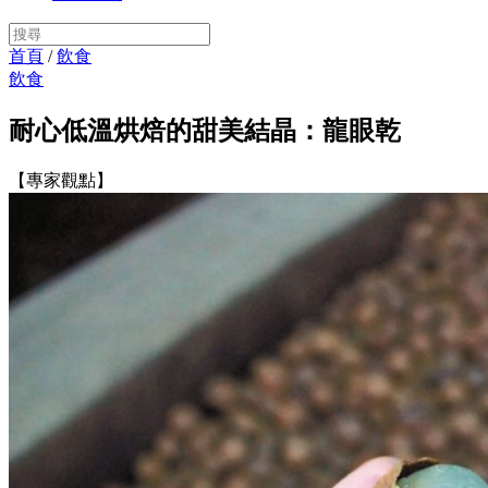
首頁
/
飲食
飲食
耐心低溫烘焙的甜美結晶：龍眼乾
【專家觀點】