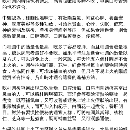
吃桂圓的時候也有禁忌，感冒咳嗽痰多時不吃，容易口乾舌燥
的也不適合。
中醫認為，桂圓性溫味甘，有壯陽益氣、補益心脾、養血安
神、潤膚美容等多種功效，可治療貧血、心悸、失眠、健忘、
神經衰弱及病後、產後身體虛弱等症，但如果食用過量，則會
導致流鼻血、口腔潰瘍、口腔黏膜發炎、便秘等。
而桂圓中的熱量含量高，吃多了容易發胖。而且桂圓含糖量很
高，糖尿病患者最好不要吃。如果平時注意進食桂圓的數量以
及方式，可以避免上火。一般來說，每天吃五六個桂圓是不會
上火的。桂圓往往和紅棗、花生、紅參等補氣血的藥物同時煮
食，有協同作用，可增加補血的功效，但只有不易上火的陽虛
體質者有怕冷、貧血時才適合這樣的進補方法。
吃桂圓後容易出現口乾舌燥、口腔潰瘍、口唇周圍皰疹甚至出
鼻血的人，可以將桂圓與菊花、西洋參等養陰清熱的藥物一起
煮食，既可補氣血，又可改善或避免上述上火症狀的出現。有
眼屎增多的人，還可加入枸杞子、白菊花一起煮食，養肝明
目。對於有習慣性便秘的適宜人群，可將桂圓與當歸、核桃
仁、芝麻等一起煮食，既可補血益腎，又可潤腸通便。
如果吃桂圓上火了怎麼辦？首先是需要多喝水，水是最好的解