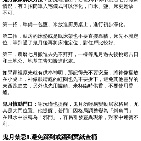
情況，有 3 招簡單入宅儀式可以淨化，而米、鹽、床更是缺一
不可。
第一招，準備一包鹽、米放進廚房桌上，進行初步淨化。
第二招，臥房的床墊或是眠床架也不要直接靠牆，床先不就定
位，等到過了鬼月後再將床推定位，對住戶比較好。
第三，農曆七月搬進去先不拜拜，一樣等鬼月過去後挑選吉日
和土地公、地基主告知搬進此處。
如果家裡原先就有供奉神明，那記得先不要安座，將神像擺放
在小桌上，神像眼睛處的紅圈也先不要拆下，避免其他靈界的
東西跑進去，另外也先用罐頭、米杯臨時供香，不要使用香
爐。
鬼月慎動門口：
謝沅瑾也提醒，鬼月勿輕易變動居家格局，尤
其是大門位置。他提醒，若門口因格局調整變為「斜角門」，
在風水中被稱為「邪門」，容易引發靈異現象，對家中運勢不
利。
鬼月禁忌8.避免踩到或踢到冥紙金桶