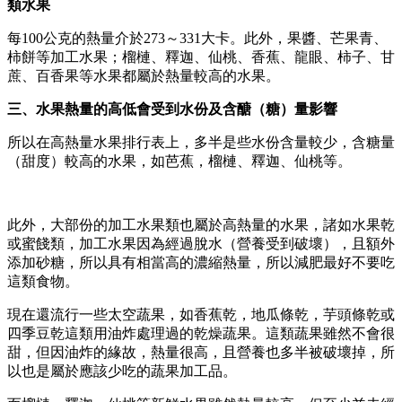
類水果
每100公克的熱量介於273～331大卡。此外，果醬、芒果青、
柿餅等加工水果；榴槤、釋迦、仙桃、香蕉、龍眼、柿子、甘
蔗、百香果等水果都屬於熱量較高的水果。
三、水果熱量的高低會受到水份及含醣（糖）量影響
所以在高熱量水果排行表上，多半是些水份含量較少，含糖量
（甜度）較高的水果，如芭蕉，榴槤、釋迦、仙桃等。
此外，大部份的加工水果類也屬於高熱量的水果，諸如水果乾
或蜜餞類，加工水果因為經過脫水（營養受到破壞），且額外
添加砂糖，所以具有相當高的濃縮熱量，所以減肥最好不要吃
這類食物。
現在還流行一些太空蔬果，如香蕉乾，地瓜條乾，芋頭條乾或
四季豆乾這類用油炸處理過的乾燥蔬果。這類蔬果雖然不會很
甜，但因油炸的緣故，熱量很高，且營養也多半被破壞掉，所
以也是屬於應該少吃的蔬果加工品。