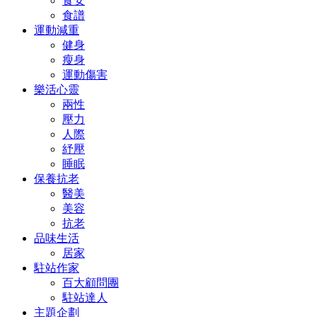
食安
食譜
運動減重
健身
瘦身
運動傷害
樂活心靈
兩性
壓力
人際
紓壓
睡眠
保養抗老
醫美
美容
抗老
品味生活
居家
駐站作家
百大顧問團
駐站達人
主題企劃