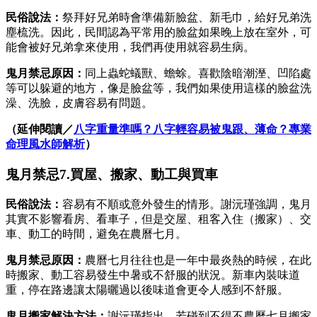
民俗說法：
祭拜好兄弟時會準備新臉盆、新毛巾，給好兄弟洗
塵梳洗。因此，民間認為平常用的臉盆如果晚上放在室外，可
能會被好兄弟拿來使用，我們再使用就容易生病。
鬼月禁忌原因：
同上蟲蛇蟻獸、蟾蜍。喜歡陰暗潮溼、凹陷處
等可以躲避的地方，像是臉盆等，我們如果使用這樣的臉盆洗
澡、洗臉，皮膚容易有問題。
（延伸閱讀／
八字重量準嗎？八字輕容易被鬼跟、薄命？專業
命理風水師解析
）
鬼月禁忌7.買屋、搬家、動工與買車
民俗說法：
容易有不順或意外發生的情形。謝沅瑾強調，鬼月
其實不影響看房、看車子，但是交屋、租客入住（搬家）、交
車、動工的時間，避免在農曆七月。
鬼月禁忌原因：
農曆七月往往也是一年中最炎熱的時候，在此
時搬家、動工容易發生中暑或不舒服的狀況。新車內裝味道
重，停在路邊讓太陽曬過以後味道會更令人感到不舒服。
鬼月搬家
解決方法：
謝沅瑾指出，若碰到不得不農曆七月搬家