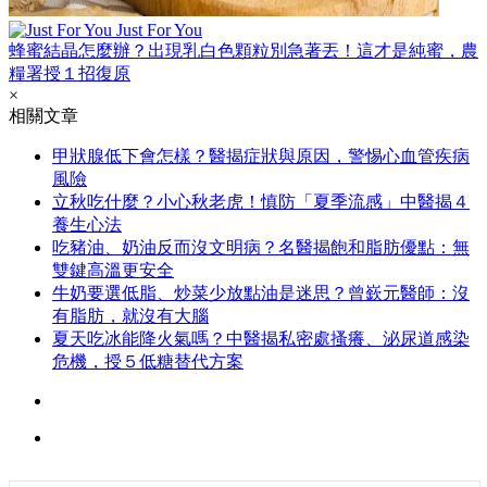
Just For You
蜂蜜結晶怎麼辦？出現乳白色顆粒別急著丟！這才是純蜜，農
糧署授１招復原
×
相關文章
甲狀腺低下會怎樣？醫揭症狀與原因，警惕心血管疾病
風險
立秋吃什麼？小心秋老虎！慎防「夏季流感」中醫揭４
養生心法
吃豬油、奶油反而沒文明病？名醫揭飽和脂肪優點：無
雙鍵高溫更安全
牛奶要選低脂、炒菜少放點油是迷思？曾嶔元醫師：沒
有脂肪，就沒有大腦
夏天吃冰能降火氣嗎？中醫揭私密處搔癢、泌尿道感染
危機，授５低糖替代方案