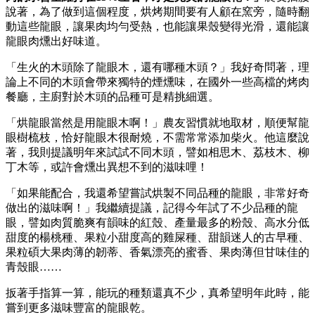
說著，為了做到這個程度，烘烤期間要有人顧在窯旁，隨時翻
動這些龍眼，讓果肉均勻受熱，也能讓果殼變得光滑，還能讓
龍眼肉燻出好味道。
「生火的木頭除了龍眼木，還有哪種木頭？」我好奇問著，理
論上不同的木頭會帶來獨特的煙燻味，在國外一些高檔的烤肉
餐廳，主廚對於木頭的品種可是精挑細選。
「烘龍眼當然是用龍眼木啊！」農友習慣就地取材，順便幫龍
眼樹梳枝，恰好龍眼木很耐燒，不需常常添加柴火。他這麼說
著，我則提議明年來試試不同木頭，譬如相思木、荔枝木、柳
丁木等，或許會燻出異想不到的滋味哩！
「如果能配合，我還希望嘗試烘製不同品種的龍眼，非常好奇
做出的滋味啊！」我繼續提議，記得今年試了不少品種的龍
眼，譬如肉質脆爽有韻味的紅殼、產量最多的粉殼、高水分低
甜度的楊桃種、果粒小甜度高的雞屎種、甜韻迷人的古早種、
果粒碩大果肉薄的韌蒂、香氣漂亮的蜜香、果肉薄但甘味佳的
青殼眼……
扳著手指算一算，能玩的種類還真不少，真希望明年此時，能
嘗到更多滋味豐富的龍眼乾。