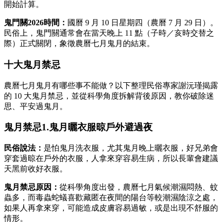
開始計算。
鬼門關2026時間：
國曆 9 月 10 日星期四（農曆 7 月 29 日）。
民俗上，鬼門關通常會在當天晚上 11 點（子時／亥時交替之
際）正式關閉，象徵農曆七月鬼月的結束。
十大鬼月禁忌
農曆七月鬼月有哪些事不能做？以下整理民俗專家謝沅瑾揭露
的 10 大鬼月禁忌，並從科學角度拆解背後原因，教你破除迷
思、平安過鬼月。
鬼月禁忌1.鬼月曬衣服晾戶外避過夜
民俗說法：
是怕鬼月洗衣服，尤其鬼月晚上曬衣服，好兄弟會
穿套過晾在戶外的衣服，人拿來穿容易生病，所以長輩會建議
天黑前收好衣服。
鬼月禁忌原因：
從科學角度出發，農曆七月氣候潮濕悶熱、蚊
蟲多，而毒蟲蛇蟻喜歡藏匿在夜間的陽台等較潮濕陰涼之處，
如果人再拿來穿，可能造成皮膚容易過敏，或是出現不舒服的
情形。