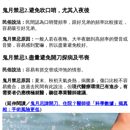
鬼月禁忌2.避免吹口哨，尤其入夜後
民俗說法：
民間認為口哨聲頻率，跟好兄弟的頻率比較接近，
容易吸引好兄弟。
鬼月禁忌原因：
一般人若在夜晚、大半夜聽到高頻率的聲音或
音樂，容易感到驚嚇，所以盡量避免較好。
鬼月禁忌3.盡量避免開刀探病及弔喪
民俗說法：
容易有抓交替或沖煞的情形。
鬼月禁忌原因：
夏末、秋初天氣炎熱，病菌多，傷口比較不容
易癒合，故過去民間有此說法，但
現代醫療環境已有進步，有
需要者仍應積極就醫，聽從專業醫師建議
。
（延伸閱讀／
鬼月忌諱開刀、住院？醫師提「科學數據」揭真
相：手術風險更低
）