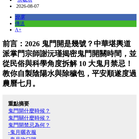
2026-08-07
分享
傳送
A+
前言：2026 鬼門開是幾號？中華堪輿道
派掌門宗師謝沅瑾揭密鬼門開關時間，並
從民俗與科學角度拆解 10 大鬼月禁忌！
教你自製陰陽水與除穢包，平安順遂度過
農曆七月。
重點摘要
鬼門開什麼時候？
鬼門關什麼時候？
鬼門開禁忌為何？
-鬼月曬衣服