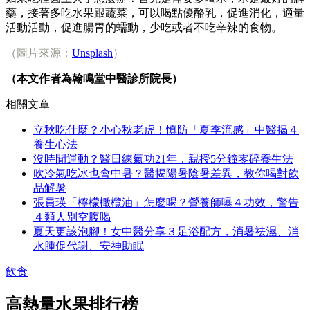
藥，接著多吃水果跟蔬菜，可以喝點優酪乳，促進消化，適量
活動活動，促進腸胃的蠕動，少吃或者不吃辛辣的食物。
（圖片來源：
Unsplash
）
（本文作者為翰鳴堂中醫診所院長）
相關文章
立秋吃什麼？小心秋老虎！慎防「夏季流感」中醫揭４
養生心法
沒時間運動？醫日練氣功21年，親授5分鐘零碎養生法
吹冷氣吃冰也會中暑？醫揭陽暑陰暑差異，教你喝對飲
品解暑
張員瑛「檸檬橄欖油」怎麼喝？營養師曝４功效，警告
４類人別空腹喝
夏天更該泡腳！女中醫分享３足浴配方，消暑祛濕、消
水腫促代謝、安神助眠
飲食
高熱量水果排行榜