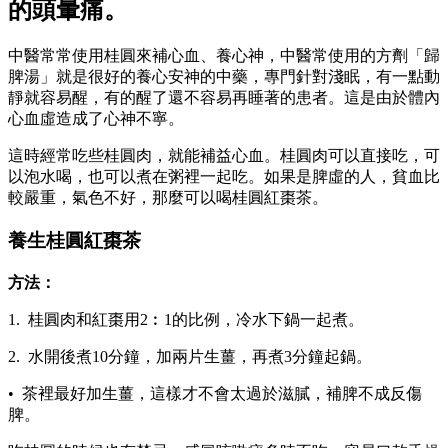
的頭暈痛。
中醫常常使用桂圓來補心血、養心神，中醫常使用的方劑「歸
脾湯」就是很好的養心安神的中藥，專門針對淺眠，有一點動
靜就容易醒，有的醒了還不容易再睡著的患者。這是由於體內
心血虛造成了心神不寧。
這時經常吃些桂圓肉，就能補益心血。桂圓肉可以直接吃，可
以泡水喝，也可以煮在粥裡一起吃。如果是脾虛的人，貧血比
較嚴重，氣色不好，那麼可以喝桂圓紅棗茶。
養生桂圓紅棗茶
方法：
1. 桂圓肉和紅棗用2︰1的比例，冷水下鍋一起煮。
2. 水開後煮10分鐘，加兩片生薑，再煮3分鐘起鍋。
• 茶裡最好加生薑，這樣才不會太過於滋膩，補脾不成反傷
脾。