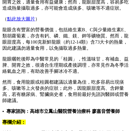
開胃之效，適量食用有益健康；然而，龍眼甜度高，容易多吃
造成熱量攝取過多，亦可能會造成痰多、咳嗽等不適症狀。
（
點此放大圖片
）
龍眼含有豐富的營養價值，包括維生素B、C與少量維生素E、
類胡蘿蔔素，亦含有鈣、磷、鐵、鎂、鉀等礦物質。然而，龍
眼甜度高，每100克新鮮龍眼（約12-14顆）含73大卡的熱量，
因此建議勿過量食用，以免攝取過多熱量。
龍眼曬乾後即為中醫常見的「桂圓」，性溫味甘，有補血、益
脾、開胃之效，很適合生理期或產後調理，亦常見作為冬季活
絡氣血之用，有助改善手腳冰冷不適。
然而，食用龍眼或桂圓都建議以適量為佳，吃多容易出現痰
多、咳嗽等上火發炎的症狀；此外，因龍眼甜度高、含鉀量
高，若有糖尿病、腎臟病史者，食用前最好先諮詢醫師或營養
師建議。
• 專家諮詢：高雄市立鳳山醫院營養治療科 廖嘉音營養師
專欄介紹：