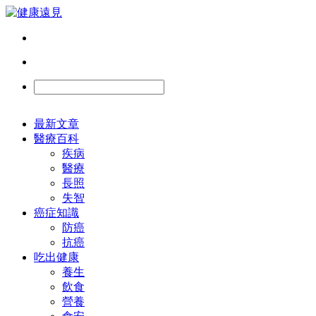
最新文章
醫療百科
疾病
醫療
長照
失智
癌症知識
防癌
抗癌
吃出健康
養生
飲食
營養