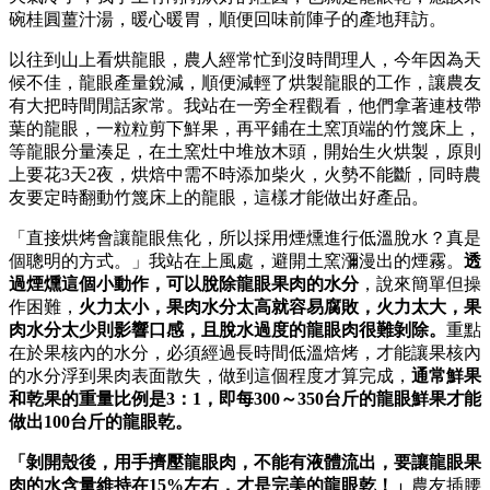
碗桂圓薑汁湯，暖心暖胃，順便回味前陣子的產地拜訪。
以往到山上看烘龍眼，農人經常忙到沒時間理人，今年因為天
候不佳，龍眼產量銳減，順便減輕了烘製龍眼的工作，讓農友
有大把時間閒話家常。我站在一旁全程觀看，他們拿著連枝帶
葉的龍眼，一粒粒剪下鮮果，再平鋪在土窯頂端的竹篾床上，
等龍眼分量湊足，在土窯灶中堆放木頭，開始生火烘製，原則
上要花3天2夜，烘焙中需不時添加柴火，火勢不能斷，同時農
友要定時翻動竹篾床上的龍眼，這樣才能做出好產品。
「直接烘烤會讓龍眼焦化，所以採用煙燻進行低溫脫水？真是
個聰明的方式。」我站在上風處，避開土窯瀰漫出的煙霧。
透
過煙燻這個小動作，可以脫除龍眼果肉的水分
，說來簡單但操
作困難，
火力太小，果肉水分太高就容易腐敗，火力太大，果
肉水分太少則影響口感，且脫水過度的龍眼肉很難剝除。
重點
在於果核內的水分，必須經過長時間低溫焙烤，才能讓果核內
的水分浮到果肉表面散失，做到這個程度才算完成，
通常鮮果
和乾果的重量比例是
3
：1
，即每300
～350
台斤的龍眼鮮果才能
做出100
台斤的龍眼乾。
「剝開殼後，用手擠壓龍眼肉，不能有液體流出，要讓龍眼果
肉的水含量維持在15%
左右，才是完美的龍眼乾！」
農友插腰