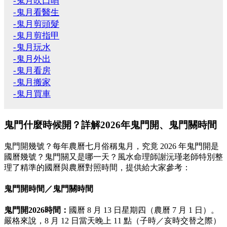
-鬼月吹口哨
-鬼月看醫生
-鬼月剪頭髮
-鬼月剪指甲
-鬼月玩水
-鬼月外出
-鬼月看房
-鬼月搬家
-鬼月買車
鬼門什麼時候開？詳解2026年鬼門開、鬼門關時間
鬼門開幾號？每年農曆七月俗稱鬼月，究竟 2026 年鬼門開是
國曆幾號？鬼門關又是哪一天？風水命理師謝沅瑾老師特別整
理了精準的國曆與農曆對照時間，提供給大家參考：
鬼門開時間／鬼門關時間
鬼門開2026時間：
國曆 8 月 13 日星期四（農曆 7 月 1 日）。
嚴格來說，8 月 12 日當天晚上 11 點（子時／亥時交替之際）