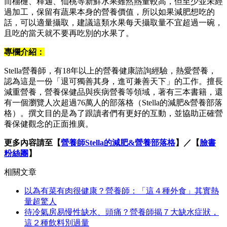
而榴槤、釋迦、仙桃等新鮮水果雖然熱量較高，但至少並未經
過加工，保留有蔬果本身的營養價值，所以如果減肥想吃的
話，可以適量攝取，建議這類水果每天攝取量不宜超過一碗，
且吃的當天就不要再吃別的水果了。
專欄介紹：
Stella營養師，有18年以上的營養健康諮詢經驗，熱愛營養，
認為這是一份「退可獨善其身，進可兼善天下」的工作。擅長
減重營養，營養保健品與疾病營養等領域，著有三本書籍，還
有一個瀏覽人次超過76萬人的部落格（Stella的減肥&營養部落
格）。撰文目的是為了跟讀者們有更好的互動，並協助正確營
養保健觀念的正面推廣。
更多內容請至【
營養師Stella的減肥&營養部落格
】／【
臉書
粉絲團
】
相關文章
以為有菜有肉很健康？營養師：「這４種外食」其實熱
量超驚人
待冷氣房易慢性缺水、頭痛？營養師揭７大缺水症狀，
這２種飲料別過量