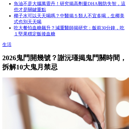
魚油不是大腦萬靈丹！研究揭高劑量DHA難防失智，這
些才是關鍵重點
椰子水可以天天喝嗎？中醫揭５類人不宜多喝，生椰美
式也別天天喝
吃大餐怕血糖飆升？減重醫師揭研究：飯前30分鐘，吃
１堅果穩定飯後血糖
生活
2026鬼門開幾號？謝沅瑾揭鬼門關時間，
拆解10大鬼月禁忌