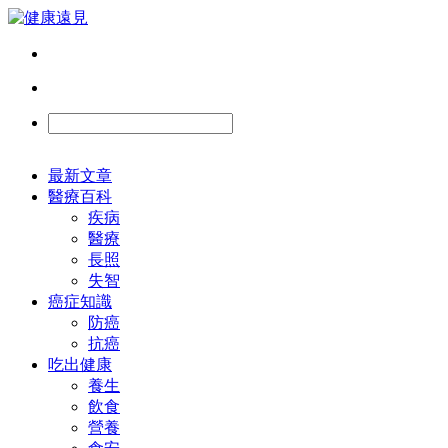
最新文章
醫療百科
疾病
醫療
長照
失智
癌症知識
防癌
抗癌
吃出健康
養生
飲食
營養