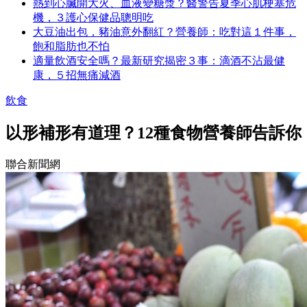
熱到心臟開大火、血液變糖漿？醫警告夏季心肌梗塞危
機，３護心保健品聰明吃
大豆油出包，豬油意外翻紅？營養師：吃對這１件事，
飽和脂肪也不怕
適量飲酒安全嗎？最新研究揭密３事：滴酒不沾最健
康，５招無痛減酒
飲食
以形補形有道理？12種食物營養師告訴你
聯合新聞網