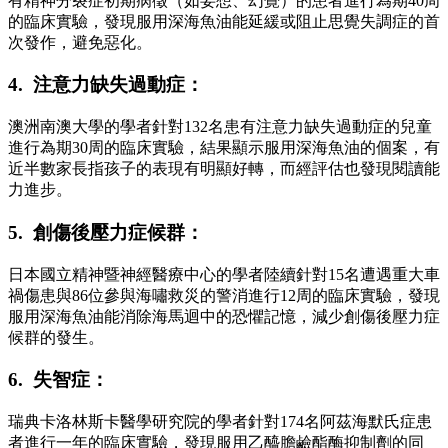
有精神分裂症初期病徵（如妄想、幻覺）的患者進行為期40周
的臨床實驗，發現服用深海魚油能延緩或阻止思覺失調症的首
次發作，避免惡化。
4. 注意力缺失過動症：
澳洲南澳大學的學者針對132名患有注意力缺失過動症的兒童
進行為期30周的臨床實驗，結果顯示服用深海魚油的個案，有
近半數家長指孩子的表現有明顯好轉，而經評估也發現閱讀能
力進步。
5. 創傷後壓力症候群：
日本國立精神暨神經醫療中心的學者陸續針對15名遭遇重大車
禍傷患與86位參與海嘯救災的警消進行12周的臨床實驗，發現
服用深海魚油能消除海馬迴中的恐懼記憶，減少創傷後壓力症
候群的發生。
6. 失智症：
瑞典卡洛林斯卡醫學研究院的學者針對174名阿茲海默氏症患
者進行一年的臨床實驗，發現服用乙醯膽鹼酯酶抑制劑的同