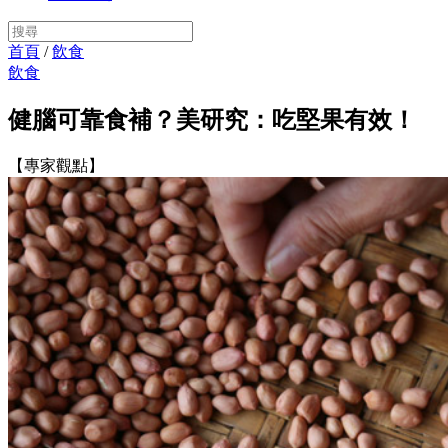
首頁
/
飲食
飲食
健腦可靠食補？美研究：吃堅果有效！
【專家觀點】