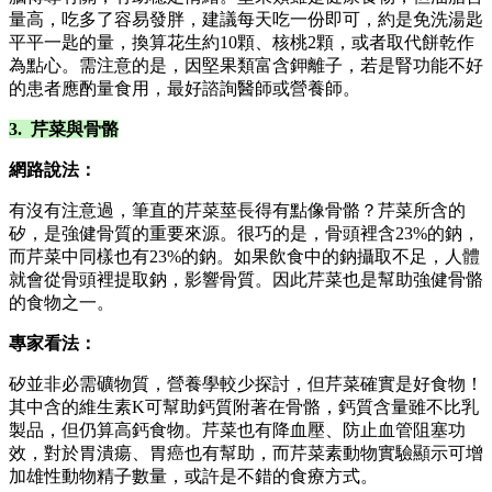
量高，吃多了容易發胖，建議每天吃一份即可，約是免洗湯匙
平平一匙的量，換算花生約10顆、核桃2顆，或者取代餅乾作
為點心。需注意的是，因堅果類富含鉀離子，若是腎功能不好
的患者應酌量食用，最好諮詢醫師或營養師。
3. 芹菜與骨骼
網路說法：
有沒有注意過，筆直的芹菜莖長得有點像骨骼？芹菜所含的
矽，是強健骨質的重要來源。很巧的是，骨頭裡含23%的鈉，
而芹菜中同樣也有23%的鈉。如果飲食中的鈉攝取不足，人體
就會從骨頭裡提取鈉，影響骨質。因此芹菜也是幫助強健骨骼
的食物之一。
專家看法：
矽並非必需礦物質，營養學較少探討，但芹菜確實是好食物！
其中含的維生素K可幫助鈣質附著在骨骼，鈣質含量雖不比乳
製品，但仍算高鈣食物。芹菜也有降血壓、防止血管阻塞功
效，對於胃潰瘍、胃癌也有幫助，而芹菜素動物實驗顯示可增
加雄性動物精子數量，或許是不錯的食療方式。