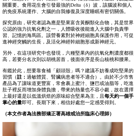
關重要。食用花生會引發最強的Delta（δ）波，該腦波和個人
的免疫系統運作、大腦的自我修復及深度睡眠有密切關係。
探究原由，研究者認為應是堅果富含黃酮類化合物，其是世界
公認的強力抗氧化劑之一，人體吸收後能進入大腦中負責學
習、記憶的海馬區。該營養素對於神經細胞具保護作用，可促
進神經突觸的生長，及活化神經幹細胞形成新神經元。
另外，在這項研究中也發現，六種堅果內的抗氧化劑濃度都很
高，若要分名次則以胡桃居首，後面依序是長山核桃和腰果。
有鑑於此，想要靠食補「顧頭殼」嗎？建議不妨養成吃堅果的
習慣（
註：
過敏體質、腎臟病患者等不適合）。由於不少市售
產品為了讓味道更豐富，常會裹上蜜汁、鹽巴或油脂等，吃進
肚子裡反而增加身體負擔，帶來的熱量也不容小覷，故在選擇
上最好還是以低溫烘焙的原味綜合堅果為主，且
每天約一個手
掌心的量
即可。長期下來，相信好處您一定感受得到。
（本文作者為法務部矯正署高雄戒治所臨床心理師）