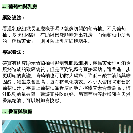
4. 葡萄柚與乳房
網路說法：
看過乳腺組織長甚麼樣子嗎？就像切開的葡萄柚。不只葡萄
柚，多吃柑橘類，有助淋巴液順暢進出乳房，而葡萄柚中所含
的「檸檬苦素」，則可防止乳房細胞增生。
專家看法：
確實有研究顯示葡萄柚可抑制乳腺癌細胞，檸檬苦素也可消除
燒烤造成的致癌物質，但是否對乳癌有直接幫助，還帶進一步
更明確的實證。葡萄柚也可預防大腸癌，降低三酸甘油脂與膽
固醇，維生素含量高，還有抗氧化功效。不少人習慣喝市售的
葡萄柚汁，事實上葡萄柚靠近皮的地方檸檬苦素含量最高，榨
汁吃到的量有限，建議直接吃較好。另葡萄柚等柑橘類有天然
香氛精油，可以增加喜悅感。
5. 番薯與胰臟