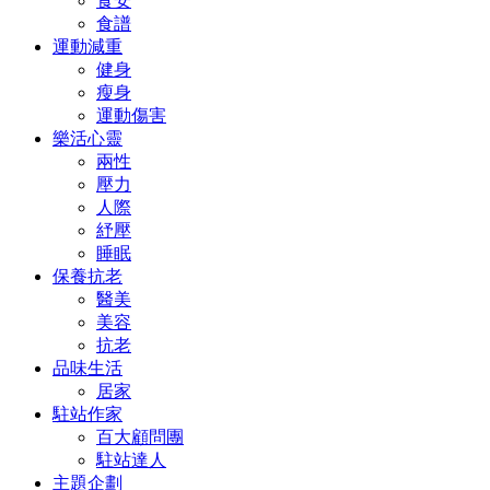
食安
食譜
運動減重
健身
瘦身
運動傷害
樂活心靈
兩性
壓力
人際
紓壓
睡眠
保養抗老
醫美
美容
抗老
品味生活
居家
駐站作家
百大顧問團
駐站達人
主題企劃