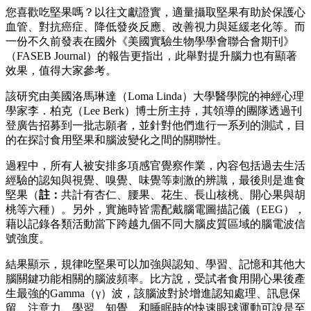
您喜歡吃堅果嗎？以往文獻證實，適量攝取堅果有助於保護心
血管、對抗癌症、降低發炎反應、改善視力與延緩老化等。而
一份不久前發表在國外《美國實驗生物學學會聯合會期刊》
（FASEB Journal）的報告更指出，此舉對提升腦力也有顯著
效果，值得大家參考。
該研究由美國洛馬琳達（Loma Linda）大學醫學院的神經心理
學家李．柏克（Lee Berk）博士所主持，其領導的團隊透過刊
登廣告招募到一批志願者，並針對他們進行一系列的測試，目
的在探討食用堅果和腦波變化之間的關聯性。
過程中，所有人被安排多項感官覺察作業，內容包括過去生活
經驗的認知與視覺、嗅覺、味覺等刺激的辨識，最後則是進食
堅果（
註：
共計有杏仁、腰果、花生、長山核桃、開心果與胡
桃等六種）。另外，實施時皆需配戴腦電圖描記儀（EEG），
藉以記錄各類活動當下跨越九個不同大腦皮質區域的腦電波信
號強度。
結果顯示，規律吃堅果可以加強與認知、學習、記憶和其他大
腦關鍵功能相關的腦波頻率。比方說，受試者食用開心果後產
生最強的Gamma（γ）波，該腦波對於增進認知處理、訊息保
留、注意力、學習、知覺、和睡眠時的快速眼球運動可說是至