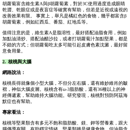
胡蘿蔔富含維生素A與β胡蘿蔔素，對於3C使用過度造成眼睛
乾澀、乾眼症或是夜盲症等確實有幫助，但若是近視或遠視的
改善效果有限。 事實上，舉凡是橘紅色的食物，幾乎都富含β
胡蘿蔔素，例如紅西瓜、番茄、紅地瓜等。
值得注意的是，維生素A是脂溶性，最好搭配油脂食用，例如
加點油清炒、搭配油醋沙拉，或者打胡蘿蔔汁加點堅果，都是
不錯的方式；但胡蘿蔔吃太多可能引起皮膚色素沈澱，最好留
意食用量。
2. 核桃與大腦
網路說法：
核桃長得就像個小型大腦，不但分左右腦，還有維妙維肖的皺
褶，神似大腦皮層。核桃含有ω-3脂肪酸，還有36種以上的神
經傳遞素，幫助維持大腦功能。研究發現，核桃對預防阿茲海
默症也有幫助。
專家看法：
核桃等堅果類含有多元不飽和脂肪酸、鎂、鉀等營養素，跟大
腦傳導有關，有助穩定情緒。堅果類雖是健康食物，但油脂含