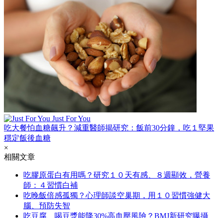
Just For You
吃大餐怕血糖飆升？減重醫師揭研究：飯前30分鐘，吃１堅果
穩定飯後血糖
×
相關文章
吃膠原蛋白有用嗎？研究１０天有感、８週顯效，營養
師：４習慣白補
吃晚飯倍感孤獨？心理師談空巢期，用１０習慣強健大
腦、預防失智
吃豆腐、喝豆漿能降30%高血壓風險？BMJ新研究曝攝