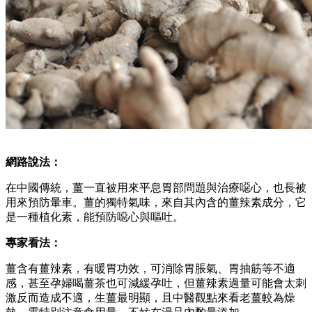
網路說法：
在中國傳統，薑一直被用來平息胃部問題與治療噁心，也長被
用來預防暈車。薑的獨特氣味，來自其內含的薑辣素成分，它
是一種植化素，能預防噁心與嘔吐。
專家看法：
薑含有薑辣素，有暖胃功效，可消除胃脹氣、胃抽筋等不適
感，甚至孕婦喝薑茶也可減緩孕吐，但薑辣素過量可能會太刺
激反而造成不適，生薑最明顯，且中醫觀點來看老薑較為燥