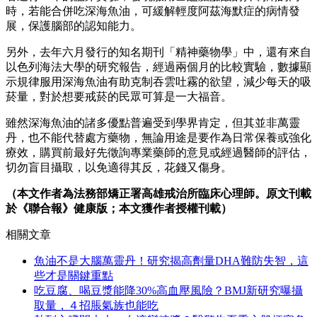
時，若能合併吃深海魚油，可緩解輕度阿茲海默症的病情發
展，保護腦部的認知能力。
另外，去年六月發行的知名期刊「精神藥物學」中，還有來自
以色列海法大學的研究報告，經過兩個月的比較實驗，數據顯
示規律服用深海魚油有助克制吞雲吐霧的欲望，減少每天的吸
菸量，對於想要戒菸的民眾可算是一大福音。
雖然深海魚油的諸多優點普遍受到學界肯定，但其並非萬靈
丹，也不能代替處方藥物，無論用途是要作為日常保養或強化
療效，購買前最好先徵詢專業藥師的意見或經過醫師的評估，
切勿盲目攝取，以免適得其反，花錢又傷身。
（本文作者為法務部矯正署高雄戒治所臨床心理師。原文刊載
於《聯合報》健康版；本文獲作者授權刊載）
相關文章
魚油不是大腦萬靈丹！研究揭高劑量DHA難防失智，這
些才是關鍵重點
吃豆腐、喝豆漿能降30%高血壓風險？BMJ新研究曝攝
取量，４招脹氣族也能吃