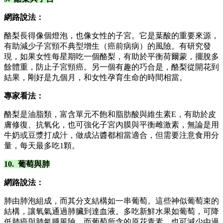
網路說法：
酪梨長得像個燈泡，也像女性的子宮。它是葉酸的重要來源，
有助減少子宮頸不典型增生（癌前病病）的風險。有研究發
現，如果女性每星期吃一個酪梨，有助於平衡荷爾蒙，擺脫多
餘體重，防止子宮頸癌。另一個有趣的巧合是，酪梨從開花到
結果，剛好是九個月，和女性孕育生命的時間相當。
專家看法：
酪梨是油脂類，富含單元不飽和脂肪酸與維生素E，有助於皮
膚修復、抗氧化，也可強化子宮內膜與平衡雌激素，無論是用
牛奶或豆漿打成汁，做成沾醬都相當適合，但需要注意食用分
量，每天最多吃1顆。
10. 葡萄與肺
網路說法：
肺由肺泡組成，而其分支結構如一串葡萄。這些神似葡萄束的
結構，讓氧氣通過肺臟到達血液。多吃新鮮水果如葡萄，可降
低肺癌與肺氣腫風險。而葡萄所含的原花青素，也可減少由過