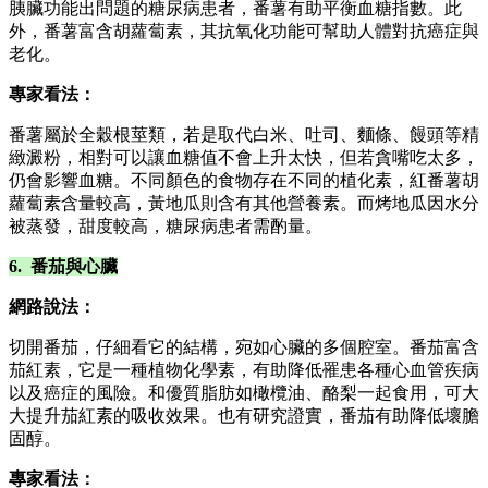
胰臟功能出問題的糖尿病患者，番薯有助平衡血糖指數。此
外，番薯富含胡蘿蔔素，其抗氧化功能可幫助人體對抗癌症與
老化。
專家看法：
番薯屬於全穀根莖類，若是取代白米、吐司、麵條、饅頭等精
緻澱粉，相對可以讓血糖值不會上升太快，但若貪嘴吃太多，
仍會影響血糖。不同顏色的食物存在不同的植化素，紅番薯胡
蘿蔔素含量較高，黃地瓜則含有其他營養素。而烤地瓜因水分
被蒸發，甜度較高，糖尿病患者需酌量。
6. 番茄與心臟
網路說法：
切開番茄，仔細看它的結構，宛如心臟的多個腔室。番茄富含
茄紅素，它是一種植物化學素，有助降低罹患各種心血管疾病
以及癌症的風險。和優質脂肪如橄欖油、酪梨一起食用，可大
大提升茄紅素的吸收效果。也有研究證實，番茄有助降低壞膽
固醇。
專家看法：