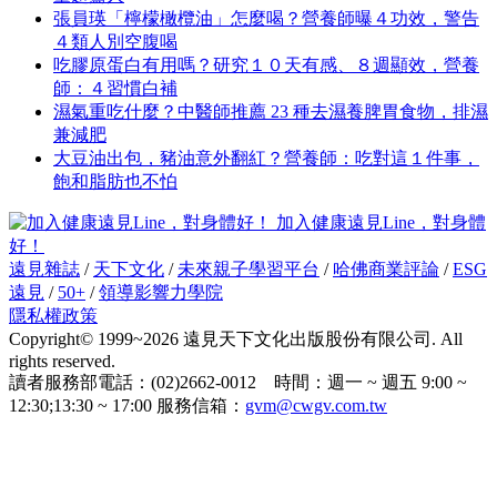
張員瑛「檸檬橄欖油」怎麼喝？營養師曝４功效，警告
４類人別空腹喝
吃膠原蛋白有用嗎？研究１０天有感、８週顯效，營養
師：４習慣白補
濕氣重吃什麼？中醫師推薦 23 種去濕養脾胃食物，排濕
兼減肥
大豆油出包，豬油意外翻紅？營養師：吃對這１件事，
飽和脂肪也不怕
加入健康遠見Line，對身體
好！
遠見雜誌
/
天下文化
/
未來親子學習平台
/
哈佛商業評論
/
ESG
遠見
/
50+
/
領導影響力學院
隱私權政策
Copyright© 1999~2026 遠見天下文化出版股份有限公司. All
rights reserved.
讀者服務部電話：(02)2662-0012 時間：週一 ~ 週五 9:00 ~
12:30;13:30 ~ 17:00 服務信箱：
gvm@cwgv.com.tw