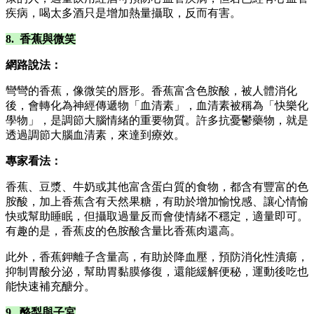
疾病，喝太多酒只是增加熱量攝取，反而有害。
8. 香蕉與微笑
網路說法：
彎彎的香蕉，像微笑的唇形。香蕉富含色胺酸，被人體消化
後，會轉化為神經傳遞物「血清素」，血清素被稱為「快樂化
學物」，是調節大腦情緒的重要物質。許多抗憂鬱藥物，就是
透過調節大腦血清素，來達到療效。
專家看法：
香蕉、豆漿、牛奶或其他富含蛋白質的食物，都含有豐富的色
胺酸，加上香蕉含有天然果糖，有助於增加愉悅感、讓心情愉
快或幫助睡眠，但攝取過量反而會使情緒不穩定，適量即可。
有趣的是，香蕉皮的色胺酸含量比香蕉肉還高。
此外，香蕉鉀離子含量高，有助於降血壓，預防消化性潰瘍，
抑制胃酸分泌，幫助胃黏膜修復，還能緩解便秘，運動後吃也
能快速補充醣分。
9. 酪梨與子宮