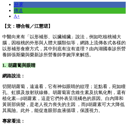
分享
傳送
A+
【文：聯合報／江慧珺】
中醫向來有「以形補形、以臟補臟」說法，例如吃核桃補大
腦，因核桃的外形與人體大腦類似等，網路上流傳各式各樣的
以形補形食療方式，其中到底有沒有道理？由內湖國泰診所營
養師張斯蘭與榮新診所營養師李婉萍來解惑。
1. 胡蘿蔔與眼睛
網路說法：
切開胡蘿蔔，遠遠看，它有神似眼睛的紋理；近點看，宛如瞳
孔、虹膜及放射狀線條。胡蘿蔔富含維生素及抗氧化劑，還有
植化素—β胡蘿素，這是它們外表呈現橘色的原因。白內障和
黃斑部病變，是老人視力喪失的主因 ，而β胡蘿素可大大降低
其風險。此外，能促進眼部血液循環，保護視力。
專家看法：