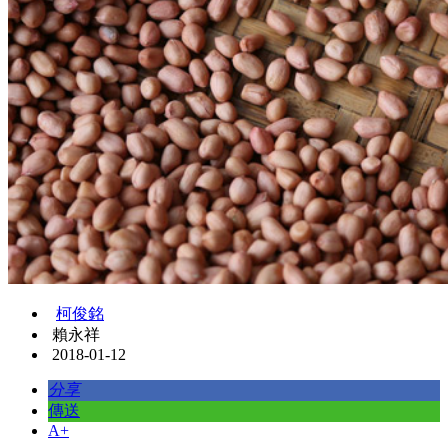
柯俊銘
賴永祥
2018-01-12
分享
傳送
A+