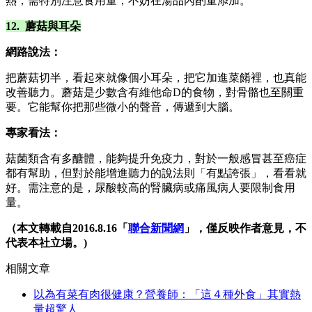
熱，需特別注意食用量，不妨在湯品內酌量添加。
12. 蘑菇與耳朵
網路說法：
把蘑菇切半，看起來就像個小耳朵，把它加進菜餚裡，也真能
改善聽力。蘑菇是少數含有維他命D的食物，對骨骼也至關重
要。它能幫你把那些微小的聲音，傳遞到大腦。
專家看法：
菇菌類含有多醣體，能夠提升免疫力，對於一般感冒甚至癌症
都有幫助，但對於能增進聽力的說法則「有點誇張」，看看就
好。需注意的是，尿酸較高的腎臟病或痛風病人要限制食用
量。
（本文轉載自2016.8.16「
聯合新聞網
」，僅反映作者意見，不
代表本社立場。)
相關文章
以為有菜有肉很健康？營養師：「這４種外食」其實熱
量超驚人