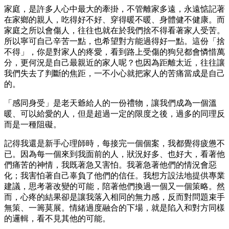
家庭，是許多人心中最大的牽掛，不管離家多遠，永遠惦記著
在家鄉的親人，吃得好不好、穿得暖不暖、身體健不健康。而
家庭之所以會傷人，往往也就在於我們捨不得看著家人受苦。
所以寧可自己辛苦一點，也希望對方能過得好一點。這份「捨
不得」，你是對家人的疼愛，看到路上受傷的狗兒都會憐惜萬
分，更何況是自己最親近的家人呢？也因為距離太近，往往讓
我們失去了判斷的焦距，一不小心就把家人的苦痛當成是自己
的。
「感同身受」是老天爺給人的一份禮物，讓我們成為一個溫
暖、可以給愛的人，但是超過一定的限度之後，過多的同理反
而是一種阻礙。
記得我還是新手心理師時，每接完一個個案，我都覺得疲憊不
已。因為每一個來到我面前的人，狀況好多、也好大，看著他
們痛苦的神情，我既著急又害怕。我著急著他們的情況會惡
化；我害怕著自己辜負了他們的信任。我想方設法地提供專業
建議，思考著改變的可能，陪著他們換過一個又一個策略。然
而，心疼的結果卻是讓我落入相同的無力感，反而對問題束手
無策、一籌莫展。情緒過度融合的下場，就是陷入和對方同樣
的邏輯，看不見其他的可能。