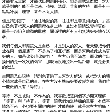
才能看見全貌，才能找出問題的核心。但是當我這麼做，對方
感受到的可能不是仁慈、積極、溫暖、善良的對待，而是有一
點點冷漠、理智，甚至不近人情。
但是請別忘了，「通往地獄的路，往往都是善意鋪成的。」當
自己急著把家人的問題攬在身上時，並沒有讓情況變得更好，
而是一起陷入纏勒的狀態，關係裡的所有人都無法好好地存活
著。
我們每個人都應該先是自己，才是別人的家人。老天爺把你們
放在同一個屋簷下，不是為了相互折磨，而是幫助彼此成為更
好的人。如果你發現你盡力了，對方仍舊不滿意，而你的付出
換回的是一次次的傷害，那麼適度地拉出一點距離，就是必要
的做法。
當問題又出現時，請別急著跳下去幫對方解決，或把對方的壞
心情當成是自己的事。在對方沒有準備好要改變之前，我們唯
一能做的只有「等待」。
等待，不是被動、不作為的。我喜歡把這兩個字拆開來理解，
「等著」與「待著」。等著，讓我們知道時機的重要，有些事
情急不來，必須要有關鍵的轉折才能翻轉，或是當對方夠痛了
才會真正的驚醒，在行為上做出改變。慢慢來反而比較快。待