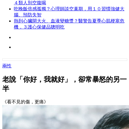
４類人別空腹喝
吃晚飯倍感孤獨？心理師談空巢期，用１０習慣強健大
腦、預防失智
熱到心臟開大火、血液變糖漿？醫警告夏季心肌梗塞危
機，３護心保健品聰明吃
兩性
老說「你好，我就好」，卻常暴怒的另一
半
《看不見的傷，更痛》