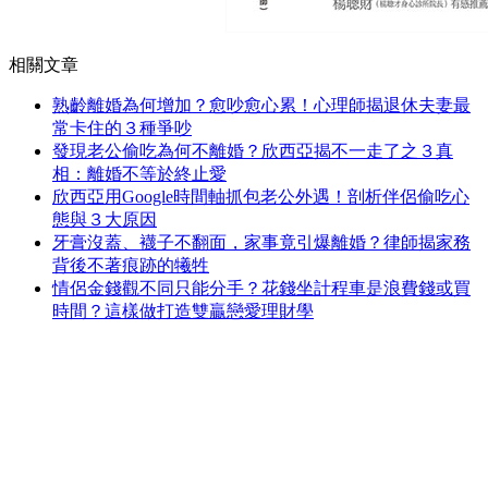
相關文章
熟齡離婚為何增加？愈吵愈心累！心理師揭退休夫妻最
常卡住的３種爭吵
發現老公偷吃為何不離婚？欣西亞揭不一走了之３真
相：離婚不等於終止愛
欣西亞用Google時間軸抓包老公外遇！剖析伴侶偷吃心
態與３大原因
牙膏沒蓋、襪子不翻面，家事竟引爆離婚？律師揭家務
背後不著痕跡的犧牲
情侶金錢觀不同只能分手？花錢坐計程車是浪費錢或買
時間？這樣做打造雙贏戀愛理財學