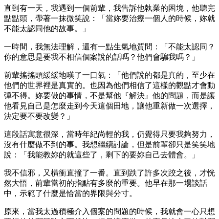
直到有一天，我遇到一個前輩，我告訴他執業的困境，他聽完
點點頭，帶著一抹微笑說：「當妳要治療一個人的時候，妳就
不能太認同他的故事。」
一時間，我無法理解，還有一點生氣地質問：「不能太認同？
你的意思是要我不相信個案說的話嗎？他們會騙我嗎？」
前輩搖搖頭緩緩地嘆了一口氣：「他們說的都是真的，至少在
他們的世界裡是真實的。也因為他們相信了這樣的觀點才會動
彈不得。妳要做的事情，不是幫他『解決』他的問題，而是讓
他看見自己是怎麼走到今天這個田地，讓他重新做一次選擇，
決定要不要改變？」
這段話寓意很深，當時年紀尚輕的我，仍覺得只要我夠努力，
沒有什麼做不到的事。我想繼續討論，但是前輩卻只是笑笑地
說：「我能教妳的就這些了，剩下的要妳自己去體會。」
我不信邪，又橫衝直撞了一番。直到跌了許多次跤之後，才恍
然大悟，前輩當初的指點有多麼的重要。他早在那一場談話
中，示範了什麼是恰當的界限與分寸。
原來，當我太過積極介入個案的問題的時候，我就會一心只想