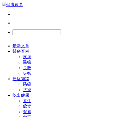
最新文章
醫療百科
疾病
醫療
長照
失智
癌症知識
防癌
抗癌
吃出健康
養生
飲食
營養