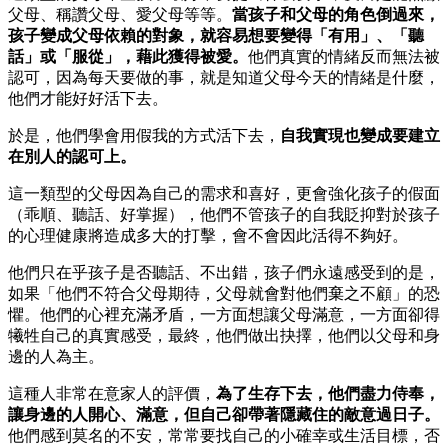
父母、稱讚父母、愛父母等等。
當孩子和父母的角色倒過來，
孩子變成父母依賴的對象，就容易想要變得「有用」、「聽
話」或「服從」，藉此獲得被愛。
他們真實的情緒反而無法被
認可，因為每天要做的事，就是知道父母今天的情緒是什麼，
他們才能好好活下去。
於是，他們學會用假我的方式活下去，
自我實現也變成要建立
在別人的認可上。
這一類型的父母因為自己的需求和喜好，更會強化孩子的假面
（乖順、聽話、好掌握），他們不管孩子的自我貶抑對於孩子
的心理健康將造成多大的打擊，會不會因此活得不夠好。
他們只在乎孩子是否聽話、不出錯，孩子們永遠感受到的是，
如果「他們不符合父母期待，父母就會對他們棄之不顧」的恐
懼。他們的心裡充滿矛盾，一方面想讓父母滿意，一方面卻得
犧牲自己的真實感受，最終，他們做出抉擇，他們以父母和身
邊的人為主。
這種人非常在意家人的評價，
為了生存下去，他們盡力侍奉，
讓身邊的人開心、滿意，但自己卻帶著隱藏住的敵意過日子。
他們感到莫名的不安，常常要找自己的小確幸或生活目標，否