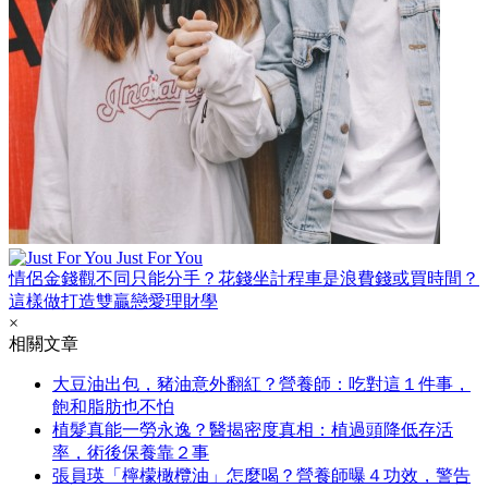
Just For You
情侶金錢觀不同只能分手？花錢坐計程車是浪費錢或買時間？
這樣做打造雙贏戀愛理財學
×
相關文章
大豆油出包，豬油意外翻紅？營養師：吃對這１件事，
飽和脂肪也不怕
植髮真能一勞永逸？醫揭密度真相：植過頭降低存活
率，術後保養靠２事
張員瑛「檸檬橄欖油」怎麼喝？營養師曝４功效，警告