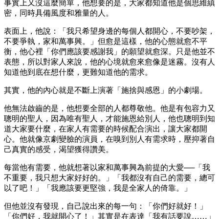
事實上又沒這麼簡單，他想要的是，大家都知道他是個思維縝
密，同時具備風度和雅量的人。
表面上，他說：「我只希望身邊的每個人都開心，不要吵架，
不要爭執，家和萬事興。」但愈是這樣，他的心態就愈不平
衡，他心裡「你們應該要感謝我」的願望就愈深。只是他並不
表態，所以對家人來說，他的心境就愈來愈像是迷霧。沒有人
知道他到底在想什麼，更難知道他的需求。
其實，他的內心就是不斷上演著「施捨與感恩」的小劇場。
他無法啟齒的是，他想要全部的人都尊敬他。他是有包容力又
聰明的聖人，因為唯有聖人，才能施恩給別人，他也聰明到知
道大家要什麼，在家人有需要的時候配合演出，讓大家都開
心。他就像京劇變臉的演員，在嗅到別人有需求時，壓抑著自
己真實的感受，渴望獲得讚美。
每當他有需要，他就想著以家和萬事興為前提的大愛──「我
不重要，我只想大家好好的。」「我都沒有自己的需要，總可
以了吧！」「我應該要更堅強，我是全家人的倚靠。」
但他並沒有發現，自己說出來的每一句：「你們好就好！」
「你們好，我就開心了！」其實是在表達「我有話要說……」