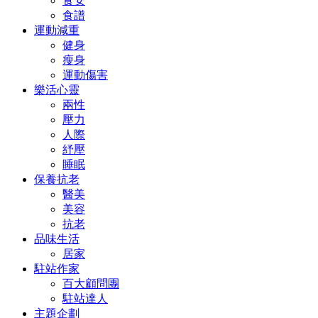
食安
食譜
運動減重
健身
瘦身
運動傷害
樂活心靈
兩性
壓力
人際
紓壓
睡眠
保養抗老
醫美
美容
抗老
品味生活
居家
駐站作家
百大顧問團
駐站達人
主題企劃