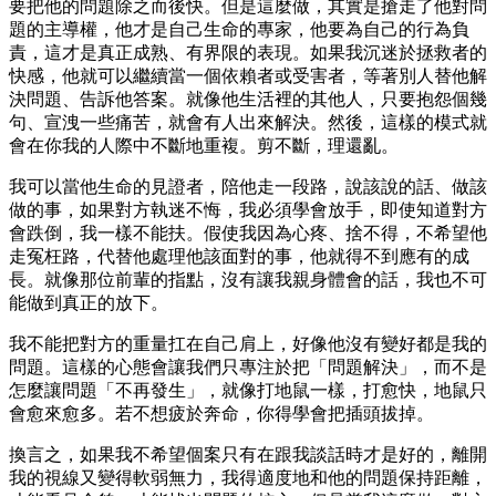
要把他的問題除之而後快。但是這麼做，其實是搶走了他對問
題的主導權，他才是自己生命的專家，他要為自己的行為負
責，這才是真正成熟、有界限的表現。如果我沉迷於拯救者的
快感，他就可以繼續當一個依賴者或受害者，等著別人替他解
決問題、告訴他答案。就像他生活裡的其他人，只要抱怨個幾
句、宣洩一些痛苦，就會有人出來解決。然後，這樣的模式就
會在你我的人際中不斷地重複。剪不斷，理還亂。
我可以當他生命的見證者，陪他走一段路，說該說的話、做該
做的事，如果對方執迷不悔，我必須學會放手，即使知道對方
會跌倒，我一樣不能扶。假使我因為心疼、捨不得，不希望他
走冤枉路，代替他處理他該面對的事，他就得不到應有的成
長。就像那位前輩的指點，沒有讓我親身體會的話，我也不可
能做到真正的放下。
我不能把對方的重量扛在自己肩上，好像他沒有變好都是我的
問題。這樣的心態會讓我們只專注於把「問題解決」，而不是
怎麼讓問題「不再發生」，就像打地鼠一樣，打愈快，地鼠只
會愈來愈多。若不想疲於奔命，你得學會把插頭拔掉。
換言之，如果我不希望個案只有在跟我談話時才是好的，離開
我的視線又變得軟弱無力，我得適度地和他的問題保持距離，