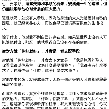
心、要孝順。
這些美德和孝順的枷鎖，變成他一生的追求，但
仍無法消除他心裡矛盾的巨大壓力。
這種狀況，並沒有人發現，因為他身邊的大人光是應付自己的
困境，就已經耗盡心力，而他也早已習慣察言觀色的生活模
式。
除了付出，他感受不到自己的存在感。如果這世界上沒有人可
以讓他付出，那麼，他就覺得自己沒有存在的價值。
當對方說「你好就好」，其實是一種支配手段
當他說「你好就好」，其實言下之意是：「我是施恩的聖人，
你看我都以你為主，你為什麼還要煩我？」「我都沒有什麼要
求了，你看你做了什麼，你憑什麼要求我？」
當他要求起來，就變成暴君，因為一個討好的人其實都隱藏著
極深的憤怒。
而嘴巴說喜歡，其實心裡是感到厭惡，這種人本來就隱藏著他
的支配力。當我說：「好啊，你說了算。」某部分的我不做決
定，也是讓你表現和發揮的極限，我只要繼續隱忍心情，你就
會做到極致，而我也可以懶到極點，然後後果由你自負。如果