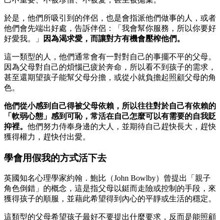
於是，他們所吸引到的伴侶，也是會指派他們做事的人，或者
他們會先端出好處，告訴伴侶：「我會幫你服務，所以你要好
好愛我。」
因為渴求愛，而讓對方有機會壓榨他們。
這一類型的人，他們通常會有一對對自己的事擺不平的父母。
因為父母對自己的煩惱已疲於奔命，所以看不到孩子的需求，
甚至還期望孩子能幫父母分擔，或從小就負擔起照顧父母的角
色。
他們從小感到自己得被父母依賴，所以往往對於自己有依賴的
「軟弱心態」感到可恥，常活在自己怎麼可以有需要的自我貶
抑裡。
他們努力侍奉身邊的大人，並期待自己趕快長大，趕快
獲得權力，趕快付出愛。
學會用假我的方式活下去
英國知名心理學家約翰．鮑比（John Bowlby）曾提出「親子
角色倒錯」的概念，這是指父母以鋌而走險或控制的手段，來
獲得孩子的順服，並藉此希望得到內心的平靜或生活的穩定。
這類型的父母希望孩子最好不要提出什麼要求，反而是能照顧