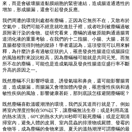
來，而是會破壞腸道黏膜細胞的緊密連結，造成腸道通透性的
增加，形成腸漏，還會引起發炎反應。
我們周遭的環境到處都有塵蟎，正因為它無所不在，又散布於
空氣中，我們可能不經意就吃進肚子裡，或者吃到被塵蟎過敏
原附著汙染的食物。從研究看來，塵蟎的過敏原能夠通過腸胃
道消化液的重重考驗，在我們的十二指腸、小腸、大腸，甚至
直腸都發現得到牠的蹤跡！學者還認為，這項發現可以用來解
釋，為什麼許多有過敏症狀的人，罹患發炎性腸道症或腸躁症
的風險相對來說比較高，因為塵蟎極可能就是共同元兇。而無
所不在的塵蟎，可能也是造成氣喘及發炎性腸道症盛行率不斷
升高的原因之一。
既然塵蟎不只影響呼吸道、誘發氣喘和鼻炎，還可能影響腸胃
道，造成腸漏，而腸漏又會增加體內發炎，罹患慢性疾病和過
敏性疾病的風險，影響健康甚鉅，那到底該怎樣避開塵蟎呢？
既然塵蟎喜歡溫暖潮溼的環境，我們反其道而行就是了。例如
將室內溼度控制在50%以下，讓塵蟎無法生存；或是利用高溫
的熱水清洗，60ºC的熱水大約30秒即可殺死塵蟎；或是定期清
掃室內，避免人體的皮屑、室內昆蟲的排泄物或屍體、發霉的
食物等，成為塵蟎的食物來源。夏天的溫熱潮溼可謂塵蟎的最