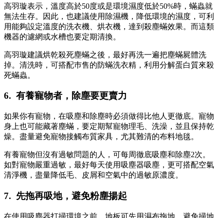
高羽璇表示，溫度高於50度或是環境濕度低於50%時，蟎蟲就
無法生存。因此，也建議使用除濕機，降低環境的濕度，可利
用能夠設定溫度的洗衣機、烘衣機，達到殺塵蟎效果。而這類
機器的濾網或水槽也要定期清換。
高羽璇建議烘乾殺死塵蟎之後，最好再洗一遍把塵蟎屍體洗
掉。清洗時，可搭配巿售的防蟎洗衣精，利用分解蛋白質來殺
死蟎蟲。
6. 有養寵物者，除塵要更賣力
如果你有寵物，在吸塵和除塵時必須做得比他人更徹底。寵物
身上也可能藏著塵蟎，要定期幫寵物理毛、洗澡，並且保持乾
燥。盡量避免寵物接觸布質家具，尤其難清的布料地毯。
有養寵物但沒有過敏問題的人，可每周徹底吸塵和除塵2次。
如對寵物嚴重過敏，最好每天使用吸塵器吸塵，更可搭配空氣
清淨機，盡量降低毛、皮屑和空氣中的過敏原濃度。
7. 先拖再吸地，避免粉塵揚起
在使用吸塵器打掃環境之前，地板可先用濕布拖地，避免掃地