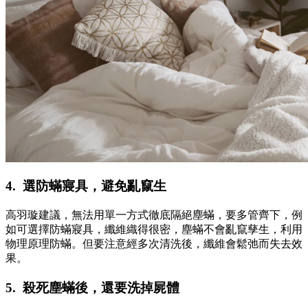
4. 選防蟎寢具，避免亂竄生
高羽璇建議，無法用單一方式徹底隔絕塵蟎，要多管齊下，例
如可選擇防蟎寢具，纖維織得很密，塵蟎不會亂竄孳生，利用
物理原理防蟎。但要注意經多次清洗後，纖維會鬆弛而失去效
果。
5. 殺死塵蟎後，還要洗掉屍體