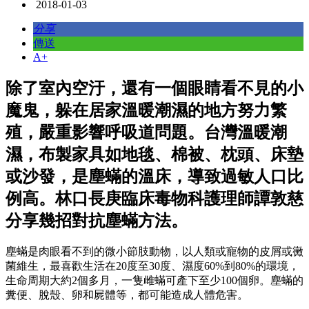
2018-01-03
分享
傳送
A+
除了室內空汙，還有一個眼睛看不見的小
魔鬼，躲在居家溫暖潮濕的地方努力繁
殖，嚴重影響呼吸道問題。台灣溫暖潮
濕，布製家具如地毯、棉被、枕頭、床墊
或沙發，是塵蟎的溫床，導致過敏人口比
例高。林口長庚臨床毒物科護理師譚敦慈
分享幾招對抗塵蟎方法。
塵蟎是肉眼看不到的微小節肢動物，以人類或寵物的皮屑或黴
菌維生，最喜歡生活在20度至30度、濕度60%到80%的環境，
生命周期大約2個多月，一隻雌蟎可產下至少100個卵。塵蟎的
糞便、脫殼、卵和屍體等，都可能造成人體危害。