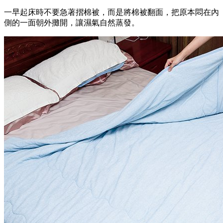
一早起床時不要急著摺棉被，而是將棉被翻面，把原本悶在內
側的一面朝外攤開，讓濕氣自然蒸發。