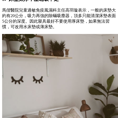
馬偕醫院兒童過敏免疫風濕科主任高羽璇表示，一般的床墊大
約有20公分，吸力再強的除蟎吸塵器，頂多只能清潔床墊表面
5公分的深度。因此寢具最好不要使用厚床墊，如果無法習
慣，可改用水床墊或薄床墊。