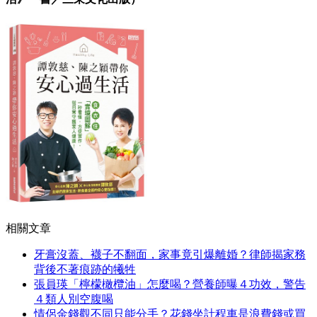
相關文章
牙膏沒蓋、襪子不翻面，家事竟引爆離婚？律師揭家務
背後不著痕跡的犧牲
張員瑛「檸檬橄欖油」怎麼喝？營養師曝４功效，警告
４類人別空腹喝
情侶金錢觀不同只能分手？花錢坐計程車是浪費錢或買