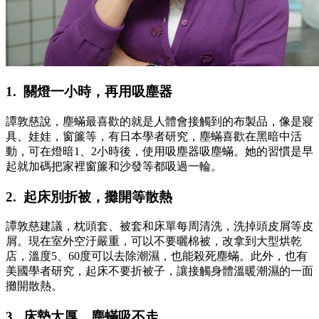
1. 關燈一小時，再用吸塵器
譚敦慈說，塵蟎最喜歡的就是人體會接觸到的布製品，像是寢
具、娃娃，窗簾等，有日本學者研究，塵蟎喜歡在黑暗中活
動，可在燈暗1、2小時後，使用吸塵器吸塵蟎。她的習慣是早
起就加碼把家裡窗簾和沙發等都吸過一輪。
2. 起床別折被，攤開等散熱
譚敦慈建議，枕頭套、被套和床單每周清洗，洗掉頭皮屑等皮
屑。現在室外空汙嚴重，可以不要曬棉被，改拿到大型烘乾
店，溫度5、60度可以去除潮濕，也能殺死塵蟎。此外，也有
美國學者研究，起床不要折被子，讓接觸身體溫暖潮濕的一面
攤開散熱。
3. 床墊太厚，塵蟎吸不走