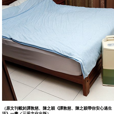
（原文刊載於譚敦慈、陳之穎《譚敦慈、陳之穎帶你安心過生
活》一書／三采文化出版）