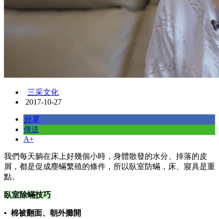
三采文化
2017-10-27
分享
傳送
A+
我們每天躺在床上好幾個小時，身體散發的水分、掉落的皮
屑，都是促成塵蟎繁殖的條件，所以臥室防蟎，床、寢具是重
點。
臥室除蟎技巧
• 棉被翻面、朝外攤開