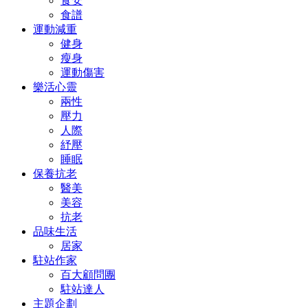
食安
食譜
運動減重
健身
瘦身
運動傷害
樂活心靈
兩性
壓力
人際
紓壓
睡眠
保養抗老
醫美
美容
抗老
品味生活
居家
駐站作家
百大顧問團
駐站達人
主題企劃