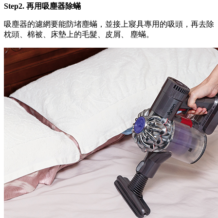
Step2. 再用吸塵器除蟎
吸塵器的濾網要能防堵塵蟎，並接上寢具專用的吸頭，再去除
枕頭、棉被、床墊上的毛髮、皮屑、 塵蟎。