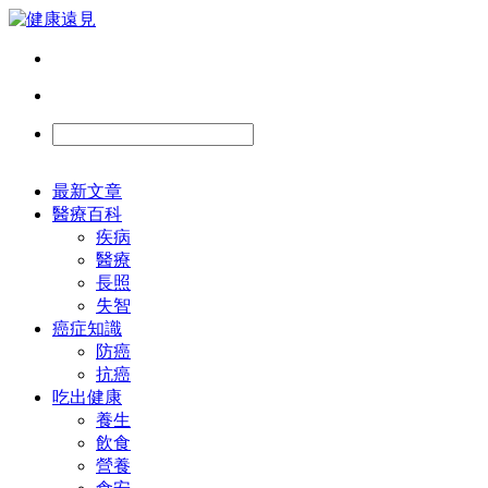
最新文章
醫療百科
疾病
醫療
長照
失智
癌症知識
防癌
抗癌
吃出健康
養生
飲食
營養