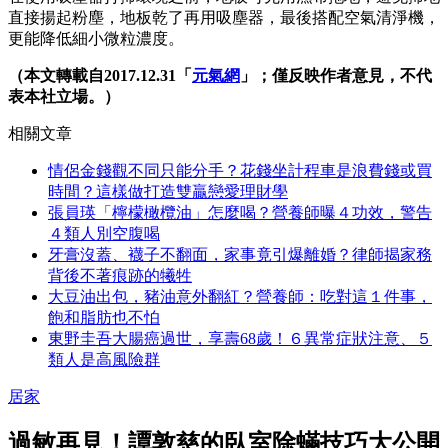
直接揚起粉塵，地板乾了再用吸塵器，最後搭配空氣清淨機，
更能降低細小微粒濃度。
（本文轉載自2017.12.31「
元氣網
」；僅反映作者意見，不代
表本社立場。）
相關文章
情侶金錢觀不同只能分手？花錢坐計程車是浪費錢或買
時間？這樣做打造雙贏戀愛理財學
張員瑛「檸檬橄欖油」怎麼喝？營養師曝４功效，警告
４類人別空腹喝
牙膏沒蓋、襪子不翻面，家事竟引爆離婚？律師揭家務
背後不著痕跡的犧牲
大豆油出包，豬油意外翻紅？營養師：吃對這１件事，
飽和脂肪也不怕
東野圭吾大腸癌過世，享壽68歲！６異常症狀注意、５
類人是高風險群
居家
過敏再見！譚敦慈的臥室除蟎技巧大公開