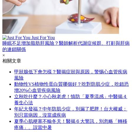
Just For You
睡眠不足增加脂肪肝風險？醫師解析代謝症候群、打鼾與肝病
的連鎖關係
×
相關文章
甲狀腺低下會怎樣？醫揭症狀與原因，警惕心血管疾病
風險
動物性VS植物性蛋白質哪個好？吃對防肌少症，吃錯恐
增20%心血管疾病風險
立秋吃什麼？小心秋老虎！慎防「夏季流感」中醫揭４
養生心法
年紀大發福？中年防肌少症，別漏了肥胖！台大權威：
別只當病因，沒當成疾病
夏季心肌梗塞不輸冬天！醫揭６大警訊，別忽略「轉移
疼痛」、誤當中暑