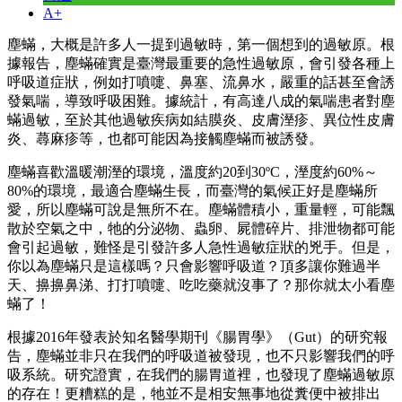
A+
塵蟎，大概是許多人一提到過敏時，第一個想到的過敏原。根
據報告，塵蟎確實是臺灣最重要的急性過敏原，會引發各種上
呼吸道症狀，例如打噴嚏、鼻塞、流鼻水，嚴重的話甚至會誘
發氣喘，導致呼吸困難。據統計，有高達八成的氣喘患者對塵
蟎過敏，至於其他過敏疾病如結膜炎、皮膚溼疹、異位性皮膚
炎、蕁麻疹等，也都可能因為接觸塵蟎而被誘發。
塵蟎喜歡溫暖潮溼的環境，溫度約20到30ºC，溼度約60%～
80%的環境，最適合塵蟎生長，而臺灣的氣候正好是塵蟎所
愛，所以塵蟎可說是無所不在。塵蟎體積小，重量輕，可能飄
散於空氣之中，牠的分泌物、蟲卵、屍體碎片、排泄物都可能
會引起過敏，難怪是引發許多人急性過敏症狀的兇手。但是，
你以為塵蟎只是這樣嗎？只會影響呼吸道？頂多讓你難過半
天、擤擤鼻涕、打打噴嚏、吃吃藥就沒事了？那你就太小看塵
蟎了！
根據2016年發表於知名醫學期刊《腸胃學》（Gut）的研究報
告，塵蟎並非只在我們的呼吸道被發現，也不只影響我們的呼
吸系統。研究證實，在我們的腸胃道裡，也發現了塵蟎過敏原
的存在！更糟糕的是，牠並不是相安無事地從糞便中被排出