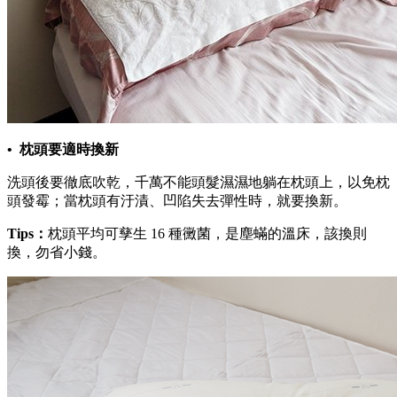
• 枕頭要適時換新
洗頭後要徹底吹乾，千萬不能頭髮濕濕地躺在枕頭上，以免枕
頭發霉；當枕頭有汙漬、凹陷失去彈性時，就要換新。
Tips：
枕頭平均可孳生 16 種黴菌，是塵蟎的溫床，該換則
換，勿省小錢。