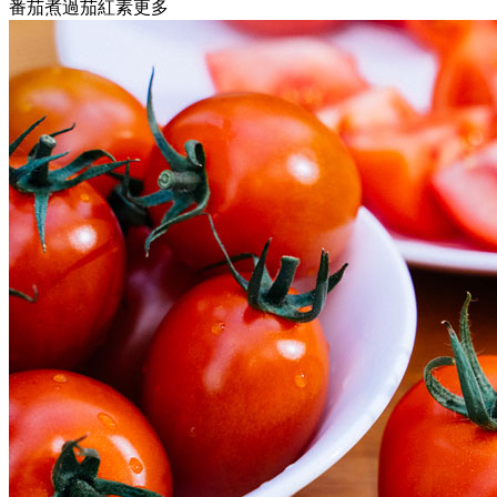
番茄煮過茄紅素更多