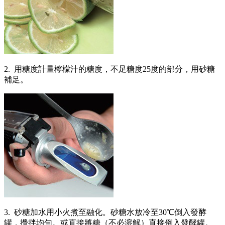
2. 用糖度計量檸檬汁的糖度，不足糖度25度的部分，用砂糖
補足。
3. 砂糖加水用小火煮至融化。砂糖水放冷至30℃倒入發酵
罐，攪拌均勻。或直接將糖（不必溶解）直接倒入發酵罐。