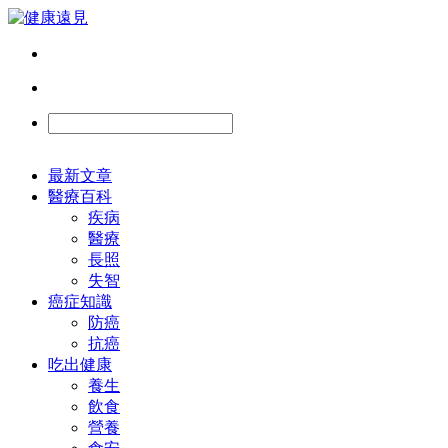
最新文章
醫療百科
疾病
醫療
長照
失智
癌症知識
防癌
抗癌
吃出健康
養生
飲食
營養