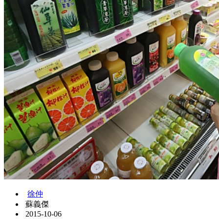
徐仲
蘇義傑
2015-10-06