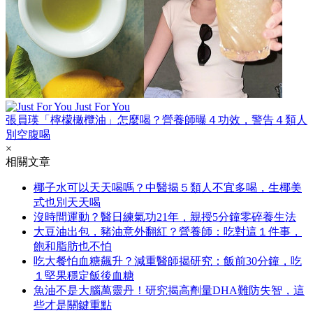
Just For You
張員瑛「檸檬橄欖油」怎麼喝？營養師曝４功效，警告４類人
別空腹喝
×
相關文章
椰子水可以天天喝嗎？中醫揭５類人不宜多喝，生椰美
式也別天天喝
沒時間運動？醫日練氣功21年，親授5分鐘零碎養生法
大豆油出包，豬油意外翻紅？營養師：吃對這１件事，
飽和脂肪也不怕
吃大餐怕血糖飆升？減重醫師揭研究：飯前30分鐘，吃
１堅果穩定飯後血糖
魚油不是大腦萬靈丹！研究揭高劑量DHA難防失智，這
些才是關鍵重點