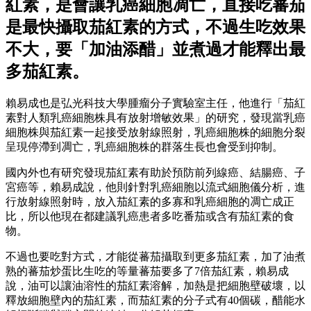
紅素，是會讓乳癌細胞凋亡，直接吃蕃茄
是最快攝取茄紅素的方式，不過生吃效果
不大，要「加油添醋」並煮過才能釋出最
多茄紅素。
賴易成也是弘光科技大學腫瘤分子實驗室主任，他進行「茄紅
素對人類乳癌細胞株具有放射增敏效果」的研究，發現當乳癌
細胞株與茄紅素一起接受放射線照射，乳癌細胞株的細胞分裂
呈現停滯到凋亡，乳癌細胞株的群落生長也會受到抑制。
國內外也有研究發現茄紅素有助於預防前列線癌、結腸癌、子
宮癌等，賴易成說，他則針對乳癌細胞以流式細胞儀分析，進
行放射線照射時，放入茄紅素的多寡和乳癌細胞的凋亡成正
比，所以他現在都建議乳癌患者多吃番茄或含有茄紅素的食
物。
不過也要吃對方式，才能從蕃茄攝取到更多茄紅素，加了油煮
熟的蕃茄炒蛋比生吃的等量蕃茄要多了7倍茄紅素，賴易成
說，油可以讓油溶性的茄紅素溶解，加熱是把細胞壁破壞，以
釋放細胞壁內的茄紅素，而茄紅素的分子式有40個碳，醋能水