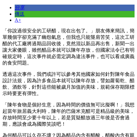
分享
傳送
A+
「你說過很安全的工研醋，現在出包了。」朋友傳來簡訊，簡
單幾個字卻充滿了幽怨氣息，但我也只能聳肩苦笑，這次工研
醋的代工廠將過期品回收後，竟然混以新品再出售，新聞一出
讓大家傻眼，雖然醋品本就可以陳年存放，但國家法令已有明
確規定時，這次事件就必需定調為違法事件，也可以看成廣義
的食安問題。
透過這次事件，我們或許可以參考其他國家如何針對陳年食品
設計法規，因為許多食品本就可以陳年存放，譬如蘿蔔乾、醋
飲、酒飲等，針對這些能被歲月加值的美味，規範保存期限標
示時要更有彈性。
「陳年食物是個好生意，因為時間的價值無可比擬啊！」我想
起當年旅居義大利時，陳年的巴薩米克醋可是精品級的美味，
存放時間至少要十年以上，若是質疑醋放過三年後是否會過
期，應該會成為國際笑談吧！
為何醋品可以久存不壞？因為醋品內含有醋酸，醋酸內含有親