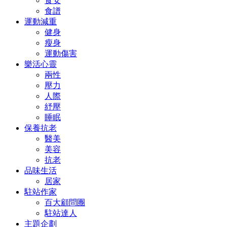
食安
食譜
運動減重
健身
瘦身
運動傷害
樂活心靈
兩性
壓力
人際
紓壓
睡眠
保養抗老
醫美
美容
抗老
品味生活
居家
駐站作家
百大顧問團
駐站達人
主題企劃