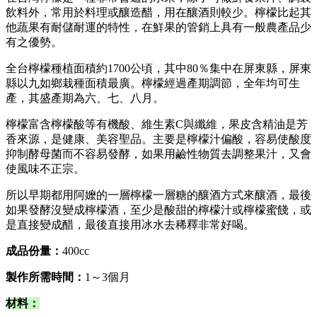
飲料外，常用於料理或釀造醋，用在釀酒則較少。檸檬比起其
他蔬果有耐儲耐運的特性，在鮮果的管銷上具有一般農產品少
有之優勢。
全台檸檬種植面積約1700公頃，其中80％集中在屏東縣，屏東
縣以九如鄉栽種面積最廣。檸檬經過產期調節，全年均可生
產，其盛產期為六、七、八月。
檸檬富含檸檬酸等有機酸、維生素C與纖維，果皮含精油是芳
香來源，是健康、美容聖品。主要是檸檬汁偏酸，容易使酸度
抑制酵母菌而不容易發酵，如果用鹼性物質去調整果汁，又會
使風味不正宗。
所以早期都用阿嬤的一層檸檬一層糖的釀酒方式來釀酒，最後
如果發酵沒變成檸檬酒，至少是酸甜的檸檬汁或檸檬蜜餞，或
是直接變成醋，最後直接用冰水去稀釋非常好喝。
成品份量：
400cc
製作所需時間：
1～3個月
材料：