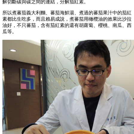
解切斷碳與碳之間的連結，分解茄紅素。
所以煮蕃茄義大利麵、蕃茄海鮮湯、煮過的蕃茄果汁中的茄紅
素都比生吃多，而且賴易成說，煮蕃茄用橄欖油的效果比沙拉
油好，不只蕃茄，含有茄紅素的還有胡蘿蔔、櫻桃、南瓜、西
瓜等。