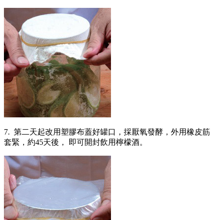
7. 第二天起改用塑膠布蓋好罐口，採厭氧發酵，外用橡皮筋
套緊，約45天後， 即可開封飲用檸檬酒。