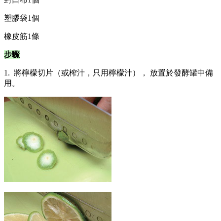
塑膠袋1個
橡皮筋1條
步驟
1. 將檸檬切片（或榨汁，只用檸檬汁）， 放置於發酵罐中備
用。