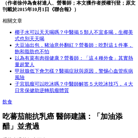
（作者徐仲為食材達人、營養師；本文獲作者授權刊登；原文
刊載於2015年10月1日《聯合報》）
相關文章
椰子水可以天天喝嗎？中醫揭５類人不宜多喝，生椰美
式也別天天喝
大豆油出包，豬油意外翻紅？營養師：吃對這１件事，
飽和脂肪也不怕
以為有菜有肉很健康？營養師：「這４種外食」其實熱
量超驚人
甲狀腺低下會怎樣？醫揭症狀與原因，警惕心血管疾病
風險
子宮肌瘤可以吃冰嗎？中醫師解答５大吃冰技巧，４大
日常保健助逆轉肌瘤體質
飲食
吃蕃茄能抗乳癌 醫師建議：「加油添
醋」並煮過