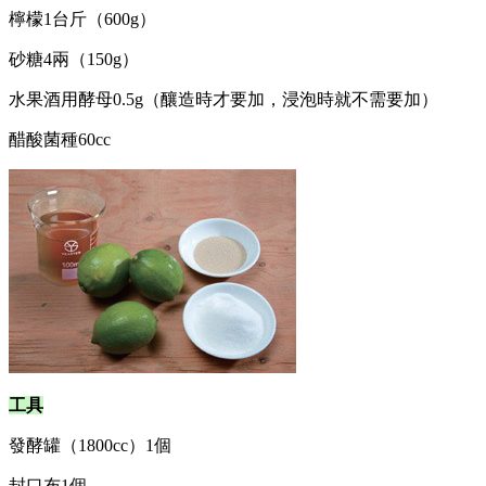
檸檬1台斤（600g）
砂糖4兩（150g）
水果酒用酵母0.5g（釀造時才要加，浸泡時就不需要加）
醋酸菌種60cc
工具
發酵罐（1800cc）1個
封口布1個