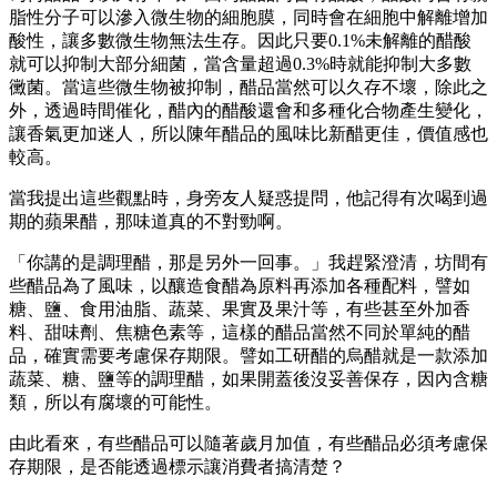
脂性分子可以滲入微生物的細胞膜，同時會在細胞中解離增加
酸性，讓多數微生物無法生存。因此只要0.1%未解離的醋酸
就可以抑制大部分細菌，當含量超過0.3%時就能抑制大多數
黴菌。當這些微生物被抑制，醋品當然可以久存不壞，除此之
外，透過時間催化，醋內的醋酸還會和多種化合物產生變化，
讓香氣更加迷人，所以陳年醋品的風味比新醋更佳，價值感也
較高。
當我提出這些觀點時，身旁友人疑惑提問，他記得有次喝到過
期的蘋果醋，那味道真的不對勁啊。
「你講的是調理醋，那是另外一回事。」我趕緊澄清，坊間有
些醋品為了風味，以釀造食醋為原料再添加各種配料，譬如
糖、鹽、食用油脂、蔬菜、果實及果汁等，有些甚至外加香
料、甜味劑、焦糖色素等，這樣的醋品當然不同於單純的醋
品，確實需要考慮保存期限。譬如工研醋的烏醋就是一款添加
蔬菜、糖、鹽等的調理醋，如果開蓋後沒妥善保存，因內含糖
類，所以有腐壞的可能性。
由此看來，有些醋品可以隨著歲月加值，有些醋品必須考慮保
存期限，是否能透過標示讓消費者搞清楚？