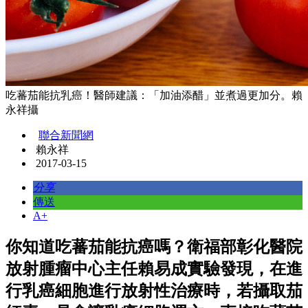
吃蕃茄能抗乳癌！醫師建議：「加油添醋」並煮過更加分。賴
永祥攝
聯合新聞網
賴永祥
2017-03-15
分享
傳送
A+
你知道吃蕃茄能抗癌嗎？衛福部彰化醫院
放射腫瘤中心主任賴易成實驗發現，在進
行乳癌細胞進行放射性治療時，若攝取茄