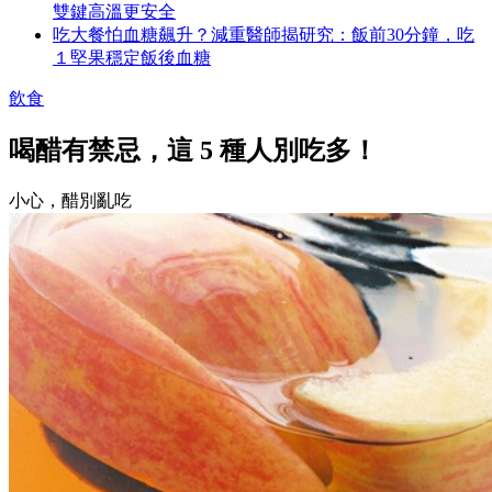
雙鍵高溫更安全
吃大餐怕血糖飆升？減重醫師揭研究：飯前30分鐘，吃
１堅果穩定飯後血糖
飲食
喝醋有禁忌，這 5 種人別吃多！
小心，醋別亂吃