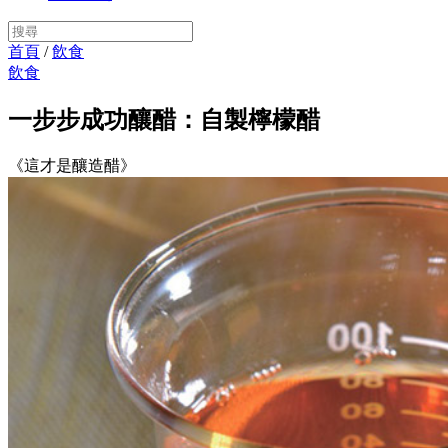
首頁
/
飲食
飲食
一步步成功釀醋：自製檸檬醋
《這才是釀造醋》