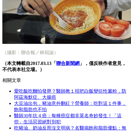
（攝影：聯合報／林宛諭）
（本文轉載自2017.03.13「
聯合新聞網
」，僅反映作者意見，
不代表本社立場。）
相關文章
愛吃飯吃麵怕發胖？醫師教１招把白飯變抗性澱粉，防
阿茲海默症、大腸癌
大豆油出包，豬油意外翻紅？營養師：吃對這１件事，
飽和脂肪也不怕
醫師30年抗４癌：每種癌症都非莫名奇妙發生！「這
些」生活惡習絕對別犯
吃豬油、奶油反而沒文明病？名醫揭飽和脂肪優點：無