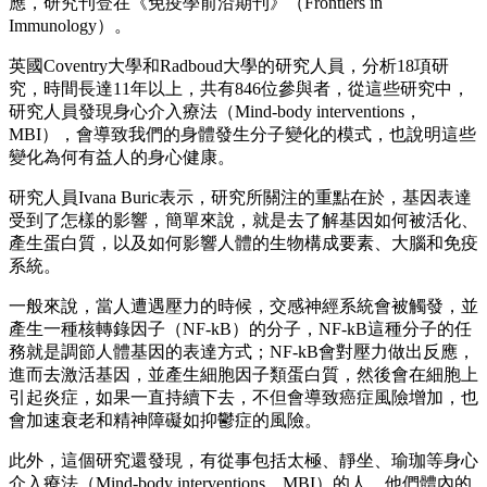
應，研究刊登在《免疫學前沿期刊》（Frontiers in
Immunology）。
英國Coventry大學和Radboud大學的研究人員，分析18項研
究，時間長達11年以上，共有846位參與者，從這些研究中，
研究人員發現身心介入療法（Mind-body interventions，
MBI），會導致我們的身體發生分子變化的模式，也說明這些
變化為何有益人的身心健康。
研究人員Ivana Buric表示，研究所關注的重點在於，基因表達
受到了怎樣的影響，簡單來說，就是去了解基因如何被活化、
產生蛋白質，以及如何影響人體的生物構成要素、大腦和免疫
系統。
一般來說，當人遭遇壓力的時候，交感神經系統會被觸發，並
產生一種核轉錄因子（NF-kB）的分子，NF-kB這種分子的任
務就是調節人體基因的表達方式；NF-kB會對壓力做出反應，
進而去激活基因，並產生細胞因子類蛋白質，然後會在細胞上
引起炎症，如果一直持續下去，不但會導致癌症風險增加，也
會加速衰老和精神障礙如抑鬱症的風險。
此外，這個研究還發現，有從事包括太極、靜坐、瑜珈等身心
介入療法（Mind-body interventions，MBI）的人，他們體內的