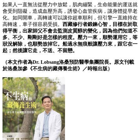
如果人一直無法從壓力中放鬆，肌肉繃緊，生命能量的運送就
會受到阻礙，造成血壓升高，誘發心血管疾病，讓身體提早老
化。如同開車，高轉速可以讓你超車順利，但引擎一直維持在
高轉速，車子很容易受損。
西藏修行者鍛鍊心智，目標在於取
得平衡，出家師父不會去監測皮質醇的變化，因為他們知道不
多、不少、剛剛好是怎樣的程度。壓力一來，順勢運用它，等
狀況解除，也順勢放掉它。船過水無痕般讓壓力來，跟它在一
起；然後讓它走，不送、不留戀。
（本文作者為Dr. Lobsang洛桑預防醫學集團院長。原文刊載
於洛桑加參《不生病的藏傳養生術》／時報出版）