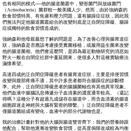
也有相同的模式──他的腸道菌叢中，變形菌門與放線菌門
（Actinobacteria）菌群較一般美國人少。然而，由於強納森的
飲食習慣特異、有焦慮和壓力問題，還有腸躁症症狀，因此我
們無法判定他腸道菌叢組合的改變到底是泛自閉症障礙、腸躁
症或獨特的飲食習慣造成的。
強納森和他母親最想了解的問題是，為了改善心理與腸胃道症
狀，強納森是否應該考慮接受糞菌移植，或服用益生菌來改變
他的腸道菌相。他們會這麼問，是因為最近動物研究的消息如
野火一般在自閉症社群中蔓延開來，使很多人對這種實驗療法
滿懷希望。
高達四成的泛自閉症障礙患者有腸胃道症狀，主要是排便習慣
改變與腹部疼痛不適，其中許多患者都符合腸躁症的診斷標
準。此外，泛自閉症障礙患者的腸腦菌軸也有其他異常現象。
他們血液中腸腦訊息傳遞分子血清素的濃度通常較高。（還記
得嗎？這種分子有超過九成儲存在腸道中，而含血清素的腸道
細胞跟迷走神經與大腦有緊密的聯繫。）泛自閉症障礙患者不
僅腸道菌組成有變化，血液中的部分代謝物也是。
我的治療計畫針對他的大腦與腸道雙管齊下：我們的營養師跟
他配合，幫助他逐漸改變飲食習慣，從高度侷限改成較為均衡