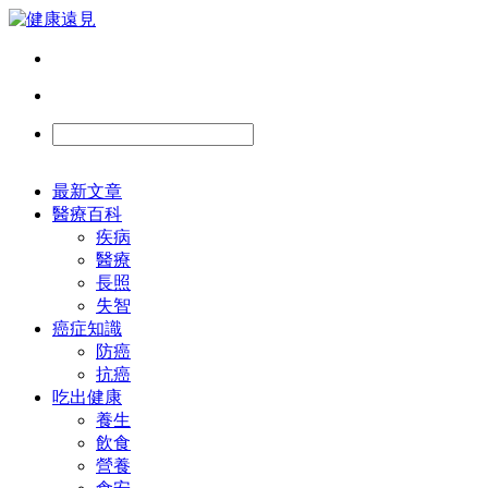
最新文章
醫療百科
疾病
醫療
長照
失智
癌症知識
防癌
抗癌
吃出健康
養生
飲食
營養