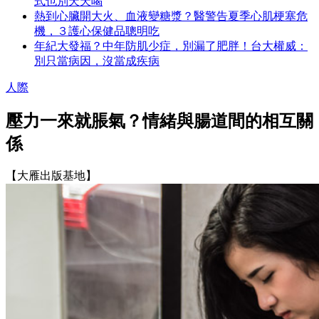
式也別天天喝
熱到心臟開大火、血液變糖漿？醫警告夏季心肌梗塞危
機，３護心保健品聰明吃
年紀大發福？中年防肌少症，別漏了肥胖！台大權威：
別只當病因，沒當成疾病
人際
壓力一來就脹氣？情緒與腸道間的相互關
係
【大雁出版基地】