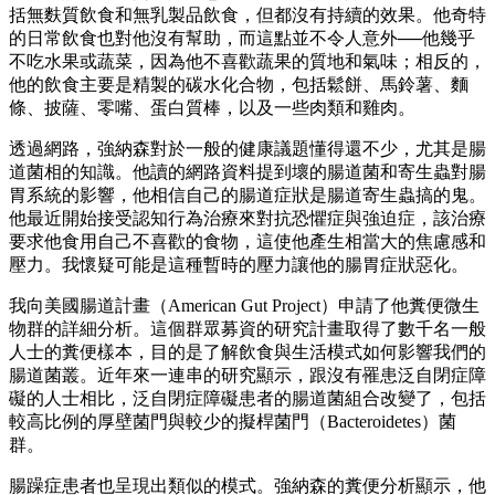
括無麩質飲食和無乳製品飲食，但都沒有持續的效果。他奇特
的日常飲食也對他沒有幫助，而這點並不令人意外──他幾乎
不吃水果或蔬菜，因為他不喜歡蔬果的質地和氣味；相反的，
他的飲食主要是精製的碳水化合物，包括鬆餅、馬鈴薯、麵
條、披薩、零嘴、蛋白質棒，以及一些肉類和雞肉。
透過網路，強納森對於一般的健康議題懂得還不少，尤其是腸
道菌相的知識。他讀的網路資料提到壞的腸道菌和寄生蟲對腸
胃系統的影響，他相信自己的腸道症狀是腸道寄生蟲搞的鬼。
他最近開始接受認知行為治療來對抗恐懼症與強迫症，該治療
要求他食用自己不喜歡的食物，這使他產生相當大的焦慮感和
壓力。我懷疑可能是這種暫時的壓力讓他的腸胃症狀惡化。
我向美國腸道計畫（American Gut Project）申請了他糞便微生
物群的詳細分析。這個群眾募資的研究計畫取得了數千名一般
人士的糞便樣本，目的是了解飲食與生活模式如何影響我們的
腸道菌叢。近年來一連串的研究顯示，跟沒有罹患泛自閉症障
礙的人士相比，泛自閉症障礙患者的腸道菌組合改變了，包括
較高比例的厚壁菌門與較少的擬桿菌門（Bacteroidetes）菌
群。
腸躁症患者也呈現出類似的模式。強納森的糞便分析顯示，他