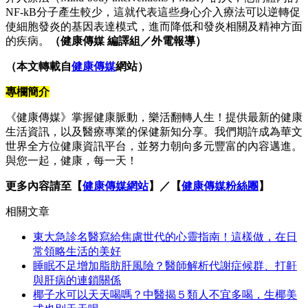
NF-kB分子產生較少，這就代表這些身心介入療法可以逆轉促
使細胞發炎的基因表達模式，進而降低和發炎相關及精神方面
的疾病。
（健康傳媒 編譯組／外電報導）
（本文轉載自
健康傳媒
網站）
專欄簡介
《健康傳媒》掌握健康脈動，樂活翻轉人生！提供最新的健康
生活資訊，以及醫療專業的保健新知分享。我們期許成為華文
世界全方位健康資訊平台，並努力朝向多元豐富的內容邁進。
與您一起，健康，每一天！
更多內容請至【
健康傳媒網站
】／【
健康傳媒粉絲團
】
相關文章
東大急診名醫寫給焦慮世代的心靈指南！這樣做，在日
常領略生活的美好
睡眠不足增加脂肪肝風險？醫師解析代謝症候群、打鼾
與肝病的連鎖關係
椰子水可以天天喝嗎？中醫揭５類人不宜多喝，生椰美