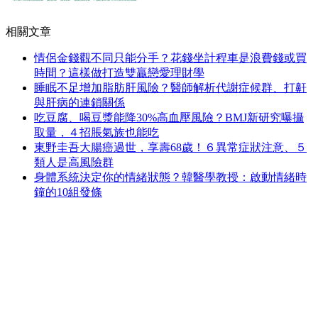
相關文章
情侶金錢觀不同只能分手？花錢坐計程車是浪費錢或買
時間？這樣做打造雙贏戀愛理財學
睡眠不足增加脂肪肝風險？醫師解析代謝症候群、打鼾
與肝病的連鎖關係
吃豆腐、喝豆漿能降30%高血壓風險？BMJ新研究曝攝
取量，４招脹氣族也能吃
東野圭吾大腸癌過世，享壽68歲！６異常症狀注意、５
類人是高風險群
身體系統決定你的情緒狀態？韓醫學教授：啟動情緒時
鐘的10組發條