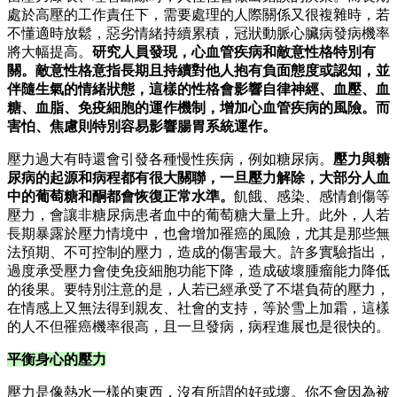
處於高壓的工作責任下，需要處理的人際關係又很複雜時，若
不懂適時放鬆，惡劣情緒持續累積，冠狀動脈心臟病發病機率
將大幅提高。
研究人員發現，心血管疾病和敵意性格特別有
關。敵意性格意指長期且持續對他人抱有負面態度或認知，並
伴隨生氣的情緒狀態，這樣的性格會影響自律神經、血壓、血
糖、血脂、免疫細胞的運作機制，增加心血管疾病的風險。而
害怕、焦慮則特別容易影響腸胃系統運作。
壓力過大有時還會引發各種慢性疾病，例如糖尿病。
壓力與糖
尿病的起源和病程都有很大關聯，一旦壓力解除，大部分人血
中的葡萄糖和酮都會恢復正常水準。
飢餓、感染、感情創傷等
壓力，會讓非糖尿病患者血中的葡萄糖大量上升。此外，人若
長期暴露於壓力情境中，也會增加罹癌的風險，尤其是那些無
法預期、不可控制的壓力，造成的傷害最大。許多實驗指出，
過度承受壓力會使免疫細胞功能下降，造成破壞腫瘤能力降低
的後果。要特別注意的是，人若已經承受了不堪負荷的壓力，
在情感上又無法得到親友、社會的支持，等於雪上加霜，這樣
的人不但罹癌機率很高，且一旦發病，病程進展也是很快的。
平衡身心的壓力
壓力是像熱水一樣的東西，沒有所謂的好或壞。你不會因為被