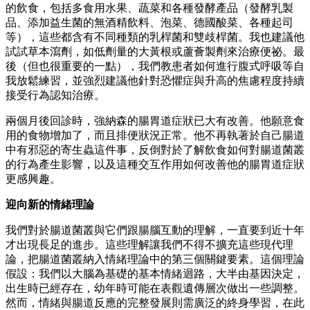
的飲食，包括多食用水果、蔬菜和各種發酵產品（發酵乳製
品、添加益生菌的無酒精飲料、泡菜、德國酸菜、各種起司
等），這些都含有不同種類的乳桿菌和雙歧桿菌。我也建議他
試試草本瀉劑，如低劑量的大黃根或蘆薈製劑來治療便祕。最
後（但也很重要的一點），我們教患者如何進行腹式呼吸等自
我放鬆練習，並強烈建議他針對恐懼症與升高的焦慮程度持續
接受行為認知治療。
兩個月後回診時，強納森的腸胃道症狀已大有改善。他願意食
用的食物增加了，而且排便狀況正常。他不再執著於自己腸道
中有邪惡的寄生蟲這件事，反倒對於了解飲食如何對腸道菌叢
的行為產生影響，以及這種交互作用如何改善他的腸胃道症狀
更感興趣。
迎向新的情緒理論
我們對於腸道菌叢與它們跟腸腦互動的理解，一直要到近十年
才出現長足的進步。這些理解讓我們不得不擴充這些現代理
論，把腸道菌叢納入情緒理論中的第三個關鍵要素。這個理論
假設：我們以大腦為基礎的基本情緒迴路，大半由基因決定，
出生時已經存在，幼年時可能在表觀遺傳層次做出一些調整。
然而，情緒與腸道反應的完整發展則需廣泛的終身學習，在此