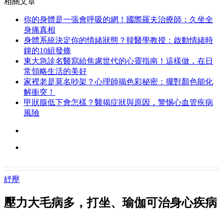
相關文章
你的身體是一張會呼吸的網！國際羅夫治療師：久坐全
身痛真相
身體系統決定你的情緒狀態？韓醫學教授：啟動情緒時
鐘的10組發條
東大急診名醫寫給焦慮世代的心靈指南！這樣做，在日
常領略生活的美好
家裡老是莫名吵架？心理師揭色彩秘密：擺對顏色能化
解衝突！
甲狀腺低下會怎樣？醫揭症狀與原因，警惕心血管疾病
風險
紓壓
壓力大毛病多，打坐、瑜伽可治身心疾病