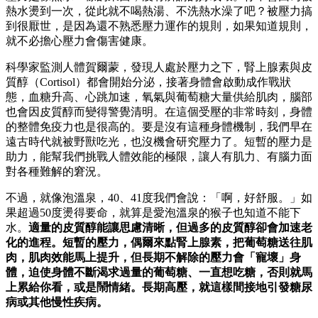
熱水燙到一次，從此就不喝熱湯、不洗熱水澡了吧？被壓力搞
到很厭世，是因為還不熟悉壓力運作的規則，如果知道規則，
就不必擔心壓力會傷害健康。
科學家監測人體賀爾蒙，發現人處於壓力之下，腎上腺素與皮
質醇（Cortisol）都會開始分泌，接著身體會啟動成作戰狀
態，血糖升高、心跳加速，氧氣與葡萄糖大量供給肌肉，腦部
也會因皮質醇而變得警覺清明。在這個受壓的非常時刻，身體
的整體免疫力也是很高的。要是沒有這種身體機制，我們早在
遠古時代就被野獸吃光，也沒機會研究壓力了。短暫的壓力是
助力，能幫我們挑戰人體效能的極限，讓人有肌力、有腦力面
對各種難解的窘況。
不過，就像泡溫泉，40、41度我們會說：「啊，好舒服。」如
果超過50度燙得要命，就算是愛泡溫泉的猴子也知道不能下
水。
適量的皮質醇能讓思慮清晰，但過多的皮質醇卻會加速老
化的進程。短暫的壓力，偶爾來點腎上腺素，把葡萄糖送往肌
肉，肌肉效能馬上提升，但長期不解除的壓力會「寵壞」身
體，迫使身體不斷渴求過量的葡萄糖、一直想吃糖，否則就馬
上累給你看，或是鬧情緒。長期高壓，就這樣間接地引發糖尿
病或其他慢性疾病。