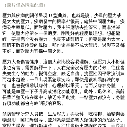
（圖片僅為情境配圖）
壓力與疾病的關係呈現 U 型曲線。也就是說，少量的壓力或
是太大的壓力，疾病發生的機率都很高，處於中間壓力時，疾
病發生率最低。面對壓力，我主張應該去控管它，而非消滅
它，使壓力停留在一個適度、剛剛好的程度最理想。想想龍
蝦，要是完全沒有壓力，也長不成龍蝦了；但要是壓力太大，
龍蝦不敢冒換殼的風險，那也還是長不成大龍蝦。過與不及都
不好，面對壓力宜採中庸之道。
壓力大會傷害健康，這個大家比較容易理解。但壓力太小對健
康也有害，需要解釋一下，人在完全沒有壓力的時候，往往會
失去生存的動力，變得空虛、缺乏自信，抗壓性因平常沒訓練
而越來越差，一旦出現緊急狀況時，即便是很容易解決的事
情，也會變得難以應付，心理難以承受，進而反應在身體上，
可能是血壓一下子升高或消化功能紊亂。此外，退休者、高齡
長輩若整天待在家中，缺乏外界刺激、一點壓力都沒有，身體
各項功能都會有較明顯的衰退。
預防醫學研究人員把「生活壓力」與吸菸、吃檳榔、酒精與藥
物濫用、睡眠障礙等，並列為嚴重影響人類健康的危險因子。
當壓力爆表、理智斷線時，人往往會做出錯誤的決策。而長期