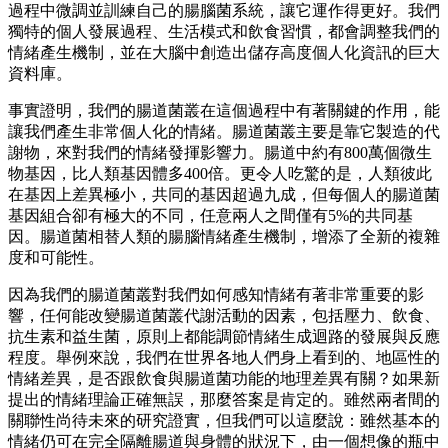
過程中微調並訓練自己的腸腦菌系統，讓它運作得更好。我們
獨特的個人發展過程、生活模式和飲食習慣，都會調整我們的
情緒產生機制，並在大腦中創造出儲存高度個人化資訊的巨大
資料庫。
事實證明，我們的腸道菌叢在這個過程中有著關鍵的作用，能
讓我們產生非常個人化的情緒。腸道菌叢主要是靠它製造的代
謝物，來對我們的情緒發揮影響力。腸道中約有800萬個微生
物基因，比人類基因體多400倍。更令人吃驚的是，人類彼此
在基因上差異極小，共同的基因超過九成，但每個人的腸道菌
基因組合卻有極大的不同，任意兩人之間僅有5%的共同基
因。腸道菌相替人類的腸腦情緒產生機制，增添了全新的複雜
度和可能性。
因為我們的腸道菌叢對我們如何感知情緒有著非常重要的影
響，任何能改變腸道菌叢代謝活動的因素，包括壓力、飲食、
抗生素和益生菌，原則上都能調節情緒生成迴路的發展與反應
程度。舉例來說，我們在世界各地人們身上看到的、地區性的
情緒差異，是否跟飲食與腸道菌功能的地理差異有關？如果新
提出的情緒理論正確無誤，那麼答案是肯定的。雖然兩者間的
關聯性尚待未來的研究證實，但我們可以這麼說：雖然基本的
情緒仍可在完全隔離腸道與身體的狀況下，由一個想像的瓶中