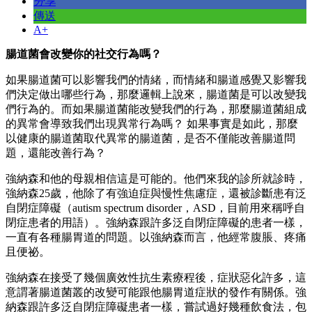
分享
傳送
A+
腸道菌會改變你的社交行為嗎？
如果腸道菌可以影響我們的情緒，而情緒和腸道感覺又影響我
們決定做出哪些行為，那麼邏輯上說來，腸道菌是可以改變我
們行為的。而如果腸道菌能改變我們的行為，那麼腸道菌組成
的異常會導致我們出現異常行為嗎？ 如果事實是如此，那麼
以健康的腸道菌取代異常的腸道菌，是否不僅能改善腸道問
題，還能改善行為？
強納森和他的母親相信這是可能的。他們來我的診所就診時，
強納森25歲，他除了有強迫症與慢性焦慮症，還被診斷患有泛
自閉症障礙（autism spectrum disorder，ASD，目前用來稱呼自
閉症患者的用語）。強納森跟許多泛自閉症障礙的患者一樣，
一直有各種腸胃道的問題。以強納森而言，他經常腹脹、疼痛
且便祕。
強納森在接受了幾個廣效性抗生素療程後，症狀惡化許多，這
意謂著腸道菌叢的改變可能跟他腸胃道症狀的發作有關係。強
納森跟許多泛自閉症障礙患者一樣，嘗試過好幾種飲食法，包