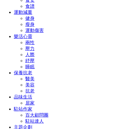
食安
食譜
運動減重
健身
瘦身
運動傷害
樂活心靈
兩性
壓力
人際
紓壓
睡眠
保養抗老
醫美
美容
抗老
品味生活
居家
駐站作家
百大顧問團
駐站達人
主題企劃