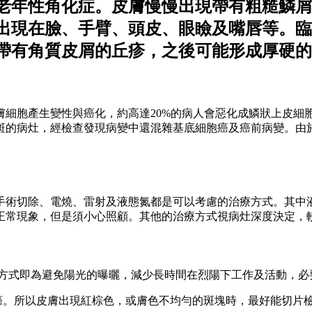
老年性角化症。皮膚慢慢出現帶有粗糙鱗屑
出現在臉、手臂、頭皮、眼瞼及嘴唇等。臨
帶有角質皮屑的丘疹，之後可能形成厚硬的
膚細胞產生變性與癌化，約高達20%的病人會惡化成鱗狀上皮細
斑的病灶，經檢查發現病變中還混雜基底細胞癌及癌前病變。由
術切除、電燒、雷射及液態氮都是可以考慮的治療方式。其中液
正常現象，但是須小心照顧。其他的治療方式視病灶深度決定，
的方式即為避免陽光的曝曬，減少長時間在烈陽下工作及活動，
膚癌。所以皮膚出現紅棕色，或膚色不均勻的斑塊時，最好能切片