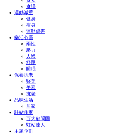
食安
食譜
運動減重
健身
瘦身
運動傷害
樂活心靈
兩性
壓力
人際
紓壓
睡眠
保養抗老
醫美
美容
抗老
品味生活
居家
駐站作家
百大顧問團
駐站達人
主題企劃