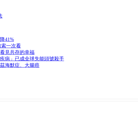
法
降41%
線索一次看
看見共存的幸福
疾病」已成全球失能頭號殺手
茲海默症、大腸癌