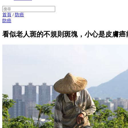
首頁
/
防癌
防癌
看似老人斑的不規則斑塊，小心是皮膚癌