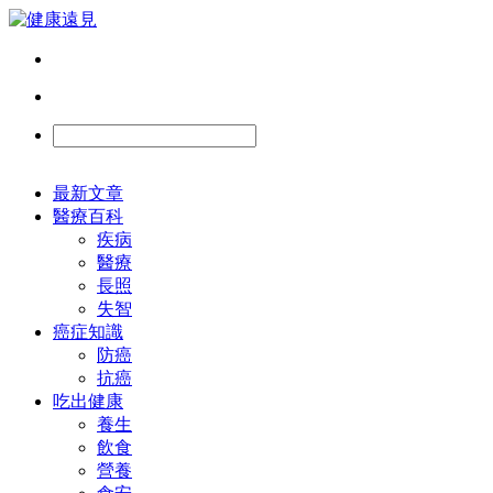
最新文章
醫療百科
疾病
醫療
長照
失智
癌症知識
防癌
抗癌
吃出健康
養生
飲食
營養