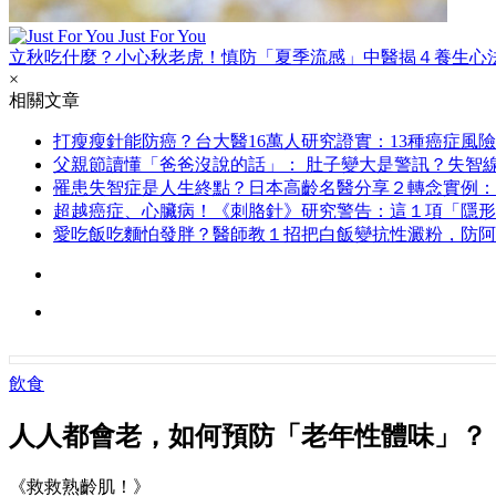
Just For You
立秋吃什麼？小心秋老虎！慎防「夏季流感」中醫揭４養生心
×
相關文章
打瘦瘦針能防癌？台大醫16萬人研究證實：13種癌症風險
父親節讀懂「爸爸沒說的話」： 肚子變大是警訊？失智
罹患失智症是人生終點？日本高齡名醫分享２轉念實例：
超越癌症、心臟病！《刺胳針》研究警告：這１項「隱形
愛吃飯吃麵怕發胖？醫師教１招把白飯變抗性澱粉，防阿
飲食
人人都會老，如何預防「老年性體味」？
《救救熟齡肌！》