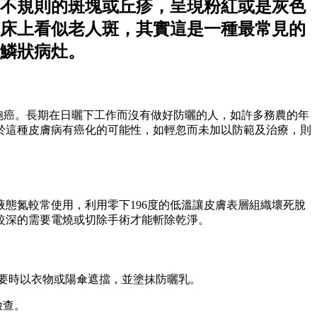
不規則的斑塊或丘疹，呈現粉紅或是灰色
床上看似老人斑，其實這是一種最常見的
鱗狀病灶。
胞癌。長期在日曬下工作而沒有做好防曬的人，如許多務農的年
於這種皮膚病有癌化的可能性，如輕忽而未加以防範及治療，則
態氮較常使用，利用零下196度的低溫讓皮膚表層組織壞死脫
較深的需要電燒或切除手術才能斬除乾淨。
必要時以衣物或陽傘遮擋，並塗抹防曬乳。
檢查。