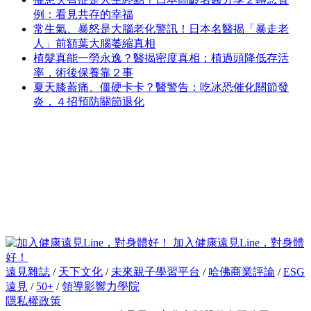
例：看見共存的幸福
常生氣、暴怒是大腦老化警訊！日本名醫揭「暴走老
人」前額葉大腦萎縮真相
植髮真能一勞永逸？醫揭密度真相：植過頭降低存活
率，術後保養靠２事
夏天膝蓋痛、僵硬卡卡？醫警告：吃冰恐催化關節發
炎，４招預防關節退化
加入健康遠見Line，對身體
好！
遠見雜誌
/
天下文化
/
未來親子學習平台
/
哈佛商業評論
/
ESG
遠見
/
50+
/
領導影響力學院
隱私權政策