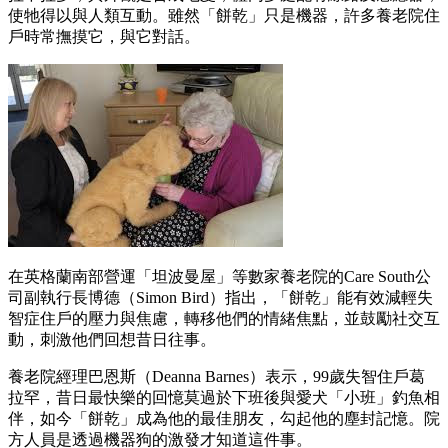
使牠得以與人類互動。雖然「餅乾」只是機器，許多養老院住
戶時常撫摸它，與它對話。
在英格蘭南部營運「坦波曼屋」等數家養老院的Care South公
司副執行長博德（Simon Bird）指出，「餅乾」能有效減輕失
智症住戶的壓力與焦慮，轉移他們的情緒焦點，並鼓勵社交互
動，刺激他們回想昔日往事。
養老院經理巴恩斯（Deanna Barnes）表示，99歲失智住戶葛
拉罕，昔日最快樂的回憶莫過於下班後與愛犬「小班」釣魚相
伴，如今「餅乾」成為他的最佳朋友，勾起他的塵封記憶。院
方人員是透過機器狗的激發才知道這件事。