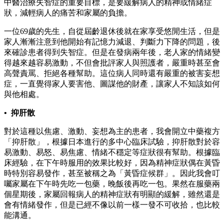
中醫治療失智症的重要目標，是要緩解病人的精神或情緒症
狀，減輕病人的痛苦和家屬的負擔。
一位69歲的先生，自從屆齡退休後就在家享受悠閒生活，但是
家人漸漸注意到他開始有記憶力減退、判斷力下降的問題，後
來確診患者得到失智症。但是在發病兩年後，老人家的情緒變
得越來越容易激動，不但會批評家人與照護者，嚴重時甚至會
高聲責罵、拒絕各種幫助。這位病人同時還有嚴重的被害妄想
症，一直覺得家人要害他、圖謀他的財產，讓家人不知該如何
與他相處。
• 抑肝散
對於這種以焦慮、激動、妄想為主的患者，我會開立中藥複方
「抑肝散」，根據日本進行的多中心臨床試驗，抑肝散對於容
易激動、易怒、易焦慮、情緒不穩定等症狀很有幫助。根據臨
床經驗，在下午時服用的效果比較好，因為精神症狀偶在黃昏
時特別容易發作，甚至被稱之為「黃昏症候群」。因此我會叮
囑家屬在下午時先吃一包藥，晚飯後再吃一包。果然在服藥兩
個星期後，家屬回報病人的精神症狀有明顯的緩解，雖然還是
會有情緒發作，但是已經不像以前一樣一發不可收拾，也比較
能溝通。