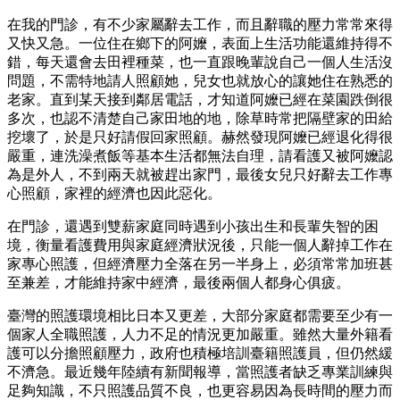
在我的門診，有不少家屬辭去工作，而且辭職的壓力常常來得
又快又急。一位住在鄉下的阿嬤，表面上生活功能還維持得不
錯，每天還會去田裡種菜，也一直跟晚輩說自己一個人生活沒
問題，不需特地請人照顧她，兒女也就放心的讓她住在熟悉的
老家。直到某天接到鄰居電話，才知道阿嬤已經在菜園跌倒很
多次，也認不清楚自己家田地的地，除草時常把隔壁家的田給
挖壞了，於是只好請假回家照顧。赫然發現阿嬤已經退化得很
嚴重，連洗澡煮飯等基本生活都無法自理，請看護又被阿嬤認
為是外人，不到兩天就被趕出家門，最後女兒只好辭去工作專
心照顧，家裡的經濟也因此惡化。
在門診，還遇到雙薪家庭同時遇到小孩出生和長輩失智的困
境，衡量看護費用與家庭經濟狀況後，只能一個人辭掉工作在
家專心照護，但經濟壓力全落在另一半身上，必須常常加班甚
至兼差，才能維持家中經濟，最後兩個人都身心俱疲。
臺灣的照護環境相比日本又更差，大部分家庭都需要至少有一
個家人全職照護，人力不足的情況更加嚴重。雖然大量外籍看
護可以分擔照顧壓力，政府也積極培訓臺籍照護員，但仍然緩
不濟急。最近幾年陸續有新聞報導，當照護者缺乏專業訓練與
足夠知識，不只照護品質不良，也更容易因為長時間的壓力而