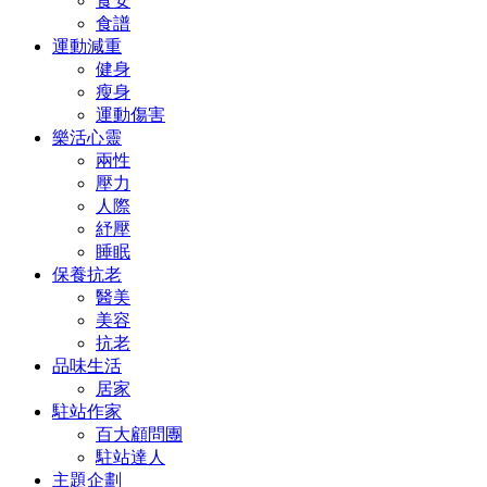
食安
食譜
運動減重
健身
瘦身
運動傷害
樂活心靈
兩性
壓力
人際
紓壓
睡眠
保養抗老
醫美
美容
抗老
品味生活
居家
駐站作家
百大顧問團
駐站達人
主題企劃