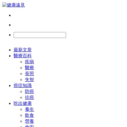
最新文章
醫療百科
疾病
醫療
長照
失智
癌症知識
防癌
抗癌
吃出健康
養生
飲食
營養