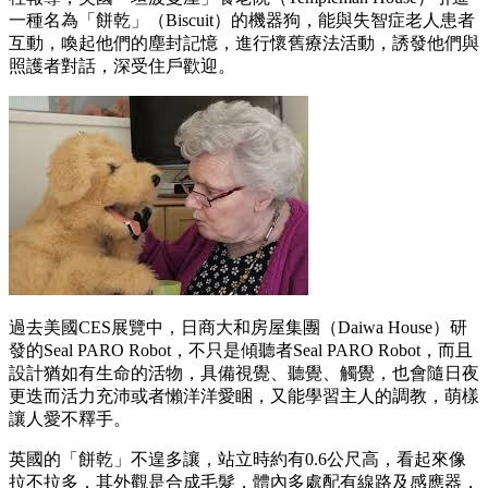
一種名為「餅乾」（Biscuit）的機器狗，能與失智症老人患者
互動，喚起他們的塵封記憶，進行懷舊療法活動，誘發他們與
照護者對話，深受住戶歡迎。
過去美國CES展覽中，日商大和房屋集團（Daiwa House）研
發的Seal PARO Robot，不只是傾聽者Seal PARO Robot，而且
設計猶如有生命的活物，具備視覺、聽覺、觸覺，也會隨日夜
更迭而活力充沛或者懶洋洋愛睏，又能學習主人的調教，萌樣
讓人愛不釋手。
英國的「餅乾」不遑多讓，站立時約有0.6公尺高，看起來像
拉不拉多，其外觀是合成毛髮，體內多處配有線路及感應器，