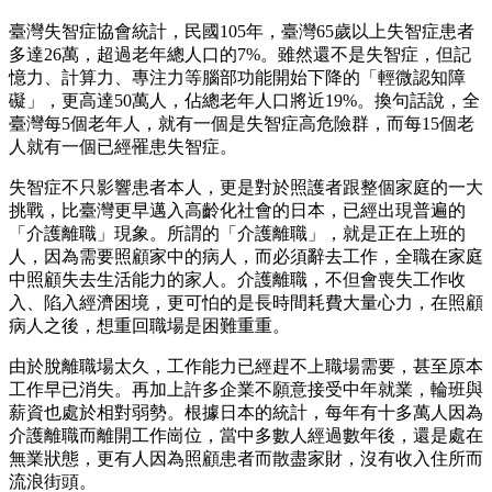
臺灣失智症協會統計，民國105年，臺灣65歲以上失智症患者
多達26萬，超過老年總人口的7%。雖然還不是失智症，但記
憶力、計算力、專注力等腦部功能開始下降的「輕微認知障
礙」，更高達50萬人，佔總老年人口將近19%。換句話說，全
臺灣每5個老年人，就有一個是失智症高危險群，而每15個老
人就有一個已經罹患失智症。
失智症不只影響患者本人，更是對於照護者跟整個家庭的一大
挑戰，比臺灣更早邁入高齡化社會的日本，已經出現普遍的
「介護離職」現象。所謂的「介護離職」，就是正在上班的
人，因為需要照顧家中的病人，而必須辭去工作，全職在家庭
中照顧失去生活能力的家人。介護離職，不但會喪失工作收
入、陷入經濟困境，更可怕的是長時間耗費大量心力，在照顧
病人之後，想重回職場是困難重重。
由於脫離職場太久，工作能力已經趕不上職場需要，甚至原本
工作早已消失。再加上許多企業不願意接受中年就業，輪班與
薪資也處於相對弱勢。根據日本的統計，每年有十多萬人因為
介護離職而離開工作崗位，當中多數人經過數年後，還是處在
無業狀態，更有人因為照顧患者而散盡家財，沒有收入住所而
流浪街頭。