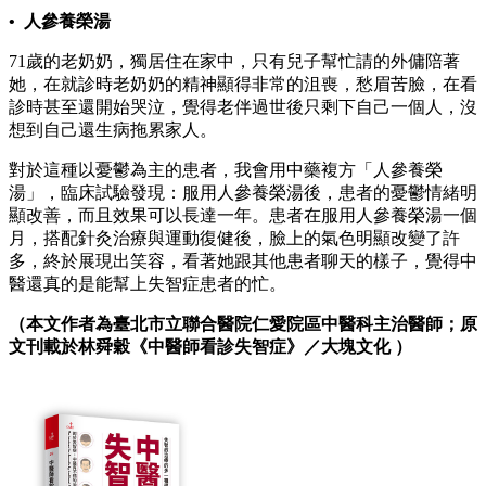
• 人參養榮湯
71歲的老奶奶，獨居住在家中，只有兒子幫忙請的外傭陪著
她，在就診時老奶奶的精神顯得非常的沮喪，愁眉苦臉，在看
診時甚至還開始哭泣，覺得老伴過世後只剩下自己一個人，沒
想到自己還生病拖累家人。
對於這種以憂鬱為主的患者，我會用中藥複方「人參養榮
湯」，臨床試驗發現：服用人參養榮湯後，患者的憂鬱情緒明
顯改善，而且效果可以長達一年。患者在服用人參養榮湯一個
月，搭配針灸治療與運動復健後，臉上的氣色明顯改變了許
多，終於展現出笑容，看著她跟其他患者聊天的樣子，覺得中
醫還真的是能幫上失智症患者的忙。
（本文作者為臺北市立聯合醫院仁愛院區中醫科主治醫師；原
文刊載於林舜穀《中醫師看診失智症》／大塊文化 ）