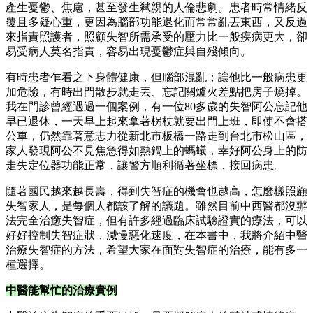
產生憂鬱、焦慮，甚至發生弒親的人倫悲劇。患者時常情緒反
覆且多疑心重，更因為腦部功能退化而常常亂丟東西，又反過
來指責照護者，照顧失智所需承受的壓力比一般疾病更大，卻
易受病人莫名指責，容易出現憂鬱症與自殘傾向。
有時患者乍看之下身體健康，但腦部混亂；讓他比一般病患更
加危險，有時出門散步就走丟、忘記關爐火差點把房子燒掉。
我在門診曾經遇過一個案例，有一位80多歲的失智阿公忘記他
早已退休，一天早上起來拿著柺杖就要出門上班，即使不會搭
公車，仍然靠著意志力從新北市板橋一路走到台北市松山區，
家人發現阿公不見焦急得如熱鍋上的螞蟻，幸好阿公身上的防
走失定位器功能正常，讓警方順利循著坐標，接回病患。
隨著國民越來越長壽，得到失智症的機會也越高，怎麼樣照顧
失智家人，是每個人都該了解的議題。雖然目前中西醫都沒辦
法完全治癒失智症，但有許多經過臨床試驗證實的療法，可以
好好控制失智症狀，減慢惡化速度，在本書中，我將介紹中醫
治療失智症的方法，希望大家在面對失智症的治療，能有多一
種選擇。
中醫能幫忙的治療實例