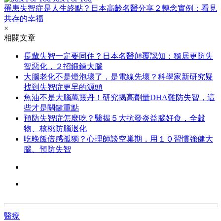
罹患失智症是人生終點？日本高齡名醫分享２轉念實例：看見
共存的幸福
×
相關文章
長輩失智一定要同住？日本名醫顛覆認知：獨居更防失
智惡化，２招鍛鍊大腦
大腦老化不是燈泡壞了，是電線先壞？科學家新研究疑
找到失智症更早的源頭
魚油不是大腦萬靈丹！研究揭高劑量DHA難防失智，這
些才是關鍵重點
預防失智症怎麼吃？醫揭５大抗發炎益腦好食，全穀
物、核桃防腦退化
吃晚飯倍感孤獨？心理師談空巢期，用１０習慣強健大
腦、預防失智
醫療