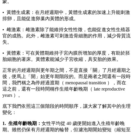
蒙。
• 黃體生成素：在月經週期中，黃體生成素的加速上升能刺激
排卵，且能促進卵巢內黃體的形成。
• 雌激素：雌激素除了能維持女性性徵，也能促進女性生殖器
官的成熟。此外，雌激素可刺激造骨細胞的作用，減少骨質流
失。
• 黃體素：可在黃體期維持子宮內膜所增加的厚度，有助於胚
胎細胞的著床。黃體素能減少子宮收縮，具安胎的效果。
正常的月經週期與更年期之間，不是直接「關」了月經週期之
後，便馬上「開」始更年期階段的。而是兩者之間還有一段時
間，我們稱之為停經過渡期（ menopausal transition ），而在
這之前，還有一段時間稱作生殖年齡晚期（ late reproductive
years ）。
底下我們依照這三個階段的時間順序，讓大家了解其中的生理
變化：
1. 生殖年齡晚期：
女性平均從 40 歲便開始進入生殖年齡晚
期。雖然仍保有月經週期的輪替，但濾泡期開始變短（縮短至