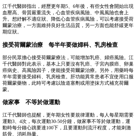
江千代醫師指出，經歷更年期5、6年後，有些女性會開始出現
血壓高、骨質嚴重流失，心血管疾病風險、中風風險也會上
升。想紓解不適症狀、降低心血管疾病風險，可以考慮接受荷
爾蒙治療，一方面維持良好生活品質，另一方面也能舒緩更年
期症狀。
接受荷爾蒙治療 每半年要做婦科、乳房檢查
部分民眾擔心接受荷爾蒙療法，可能增加乳癌、婦癌風險。江
千代醫師對此表示，基本上只要沒有乳癌、子宮內膜癌、卵巢
癌病史、高風險因子，便能接受荷爾蒙治療。另外，用藥時每
半年需要接受婦科、乳房檢查。肝功能異常患者不宜使用口服
荷爾蒙藥物，此時可考慮以陰道塞劑或用塗抹方式補充荷爾
蒙。
做家事 不等於做運動
江千代醫師也提醒，更年期女性要規律運動，每人每星期需要
運動3、4次，每次運動30-50分鐘，做家事不等於做運動，運
動時每分鐘心跳要達100下，且要運動到流汗程度，才能刺激
筋骨、消耗熱量。