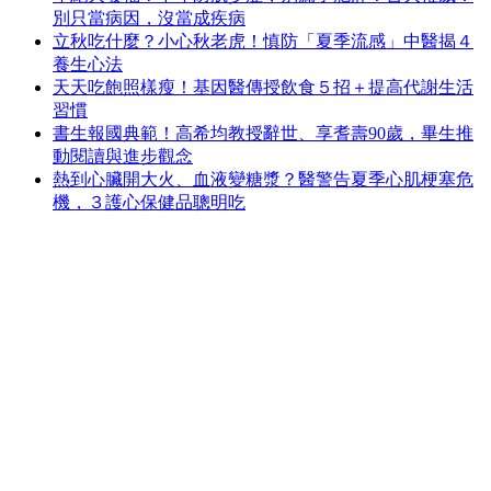
別只當病因，沒當成疾病
立秋吃什麼？小心秋老虎！慎防「夏季流感」中醫揭４
養生心法
天天吃飽照樣瘦！基因醫傳授飲食５招＋提高代謝生活
習慣
書生報國典範！高希均教授辭世、享耆壽90歲，畢生推
動閱讀與進步觀念
熱到心臟開大火、血液變糖漿？醫警告夏季心肌梗塞危
機，３護心保健品聰明吃