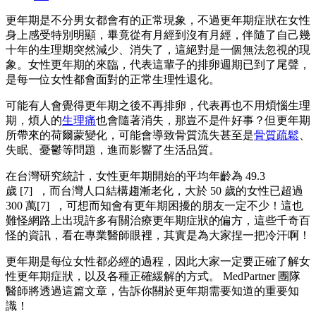
更年期是不分男女都會有的正常現象，不過更年期症狀在女性
身上感受特別明顯，畢竟從有月經到沒有月經，伴隨了自己幾
十年的生理期突然減少、消失了，這絕對是一個無法忽視的現
象。女性更年期的來臨，代表這輩子的排卵週期已到了尾聲，
是每一位女性都會面對的正常生理性退化。
可能有人會覺得更年期之後不再排卵，代表再也不用煩惱生理
期，煩人的
生理痛
也會隨著消失，那豈不是件好事？但更年期
所帶來的荷爾蒙變化，可能會導致骨質流失甚至是
骨質疏鬆
、
失眠、憂鬱等問題，進而影響了生活品質。
在台灣研究統計，女性更年期開始的平均年齡為 49.3
歲 [7] ，而台灣人口結構趨漸老化，大於 50 歲的女性已超過
300 萬[7] ，可想而知會有更年期困擾的朋友一定不少！這也
難怪網路上出現許多有關治療更年期症狀的偏方，這些千奇百
怪的資訊，看在專業醫師眼裡，其實是為大家捏一把冷汗啊！
更年期是每位女性都必經的過程，因此大家一定要正確了解女
性更年期症狀，以及各種正確緩解的方式。 MedPartner 團隊
醫師將透過這篇文章，告訴你關於更年期需要知道的重要知
識！