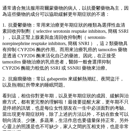
通常適合無法服用荷爾蒙藥物的病人，以抗憂鬱藥物為主，因
為這些藥物的成分可以協助緩解更年期症狀的不適：
1. 抗憂鬱藥物：常用來治療更年期症狀的種類為選擇性血清
素回收抑制劑（ selective serotonin reuptake inhibitors, 簡稱 SSRI
），以及正腎上腺素與血清回收抑制劑（ serotonin-
norepinephrine reuptake inhibitors, 簡稱 SNRI ），這 2 類藥物具
有抑制 CYP2D6 酶的作用。而用來治療乳癌的 tamoxifen 藥物
是透過 CYP2D6 酶來活化自己的藥效。因此，在正接受
tamoxifen 藥物治療的乳癌患者，醫師一般會選擇抑制
CYP2D6 酶能力較低的 SSRI 或 SSNRI 藥物來治療。
2. 抗癲癇藥物：常以 gabapentin 來緩解熱潮紅、夜間盜汗，
以及熱潮紅所帶來的睡眠問題。
看到這，相信你對更年期，以及更年期症狀的成因、緩解與治
療方式，都有更完整的理解啦！最後要提醒大家，更年期不只
是停經的訊號，也是每位女性朋友在一生中必須面對的考驗。
當出現更年期症狀時，除了上述的方法以外，不妨在飲食可以
朝向清淡、少鹽、多蔬果，生活作息也要儘量保持正常。另外
心靈上的照護是也不可缺少，家人之間的互相支持，也是非常