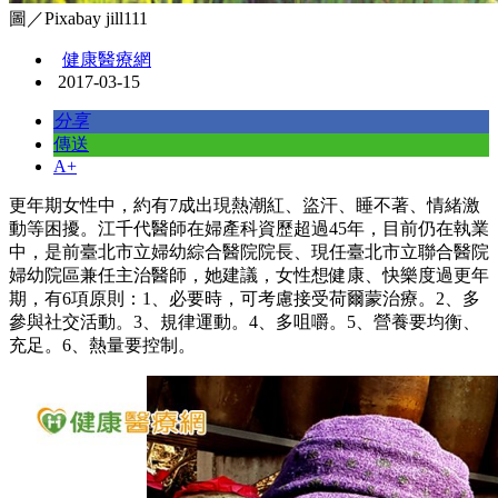
圖／Pixabay jill111
健康醫療網
2017-03-15
分享
傳送
A+
更年期女性中，約有7成出現熱潮紅、盜汗、睡不著、情緒激
動等困擾。江千代醫師在婦產科資歷超過45年，目前仍在執業
中，是前臺北市立婦幼綜合醫院院長、現任臺北市立聯合醫院
婦幼院區兼任主治醫師，她建議，女性想健康、快樂度過更年
期，有6項原則：1、必要時，可考慮接受荷爾蒙治療。2、多
參與社交活動。3、規律運動。4、多咀嚼。5、營養要均衡、
充足。6、熱量要控制。