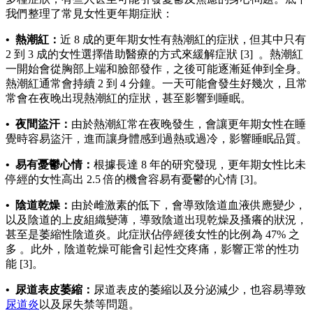
我們整理了常見女性更年期症狀：​
• 熱潮紅：
近 8 成的更年期女性有熱潮紅的症狀，但其中只有
2 到 3 成的女性選擇借助醫療的方式來緩解症狀 [3] 。熱潮紅
一開始會從胸部上端和臉部發作，之後可能逐漸延伸到全身。
熱潮紅通常會持續 2 到 4 分鐘。一天可能會發生好幾次，且常
常會在夜晚出現熱潮紅的症狀，甚至影響到睡眠。
• 夜間盜汗：
由於熱潮紅常在夜晚發生，會讓更年期女性在睡
覺時容易盜汗，進而讓身體感到過熱或過冷，影響睡眠品質。
• 易有憂鬱心情：
根據長達 8 年的研究發現，更年期女性比未
停經的女性高出 2.5 倍的機會容易有憂鬱的心情 [3]。
• 陰道乾燥：
由於雌激素的低下，會導致陰道血液供應變少，
以及陰道的上皮組織變薄，導致陰道出現乾燥及搔癢的狀況，
甚至是萎縮性陰道炎。此症狀佔停經後女性的比例為 47% 之
多 。此外，陰道乾燥可能會引起性交疼痛，影響正常的性功
能 [3]。
• 尿道表皮萎縮：
尿道表皮的萎縮以及分泌減少，也容易導致
尿道炎
以及尿失禁等問題。