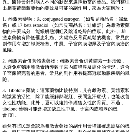
異。醫師會針對病人不同的狀況來選擇適當的藥品。我們整理
出相關荷爾蒙藥物的藥效及可能的副作用，來為大家解說：
1. 雌激素藥物：以 conjugated estrogen （如常見商品名：婦拿
邁）或 17-beta estradiol （如常見商品名：迪維舒）為雌激素藥
物的主要成分，能緩解熱潮紅及陰道乾燥的症狀。此外， 雌
激素藥物有降低罹患乳癌、大腸癌及骨質疏鬆的機會。常見的
副作用有增加靜脈栓塞、中風、子宮內膜增厚及子宮內膜癌的
風險。
2. 雌激素合併黃體素藥物：雌激素會合併黃體素一起治療，
以避免單獨用雌激素所導致子宮內膜增厚及癌化的情況，適合
子宮保留完善的患者。常見的副作用有提高冠狀動脈疾病的風
險。
3. Tibolone 藥物：這類藥物比較特別，具有雌激素、黃體素和
雄激素的活性，除了能緩解熱潮紅、夜間盜汗症狀，也能改善
女性性功能。此外，還可以維持停經後女性的骨質。不過，
tibolone 藥物可能會增加缺血性中風、子宮內膜增厚的機
會 [8] 。
雖然有些民眾會認為雌激素藥物的副作用會增加罹患癌症的機