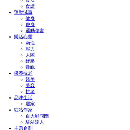
食安
食譜
運動減重
健身
瘦身
運動傷害
樂活心靈
兩性
壓力
人際
紓壓
睡眠
保養抗老
醫美
美容
抗老
品味生活
居家
駐站作家
百大顧問團
駐站達人
主題企劃