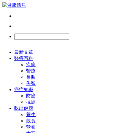
最新文章
醫療百科
疾病
醫療
長照
失智
癌症知識
防癌
抗癌
吃出健康
養生
飲食
營養