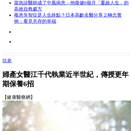
當急診醫師成了中風病患：他復健6個月「重啟人生」的
高效自救處方
罹患失智症是人生終點？日本高齡名醫分享２轉念實
例：看見共存的幸福
抗老
婦產女醫江千代執業近半世紀，傳授更年
期保養6招
【健康醫療網】