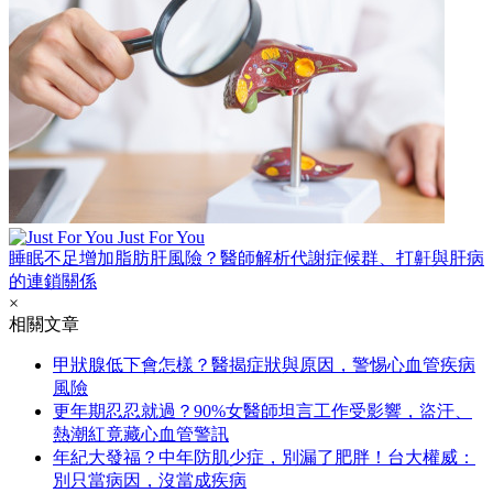
Just For You
睡眠不足增加脂肪肝風險？醫師解析代謝症候群、打鼾與肝病
的連鎖關係
×
相關文章
甲狀腺低下會怎樣？醫揭症狀與原因，警惕心血管疾病
風險
更年期忍忍就過？90%女醫師坦言工作受影響，盜汗、
熱潮紅竟藏心血管警訊
年紀大發福？中年防肌少症，別漏了肥胖！台大權威：
別只當病因，沒當成疾病