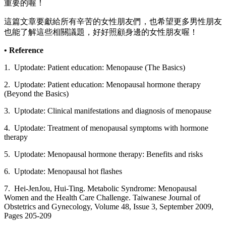
重要的喔！
這篇文章要獻給所有辛苦的女性朋友們，也希望更多男性朋友
也能了解這些相關議題，好好照顧身邊的女性朋友喔！
• Reference
1. Uptodate: Patient education: Menopause (The Basics)
2. Uptodate: Patient education: Menopausal hormone therapy
(Beyond the Basics)
3. Uptodate: Clinical manifestations and diagnosis of menopause
4. Uptodate: Treatment of menopausal symptoms with hormone
therapy
5. Uptodate: Menopausal hormone therapy: Benefits and risks
6. Uptodate: Menopausal hot flashes
7. Hei-JenJou, Hui-Ting. Metabolic Syndrome: Menopausal
Women and the Health Care Challenge. Taiwanese Journal of
Obstetrics and Gynecology, Volume 48, Issue 3, September 2009,
Pages 205-209