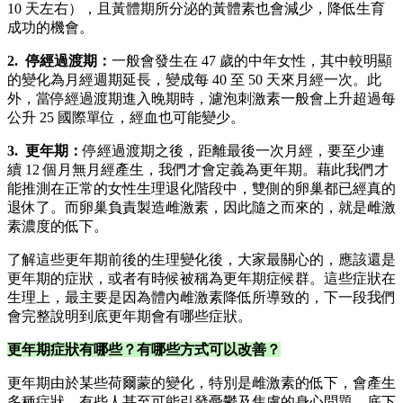
10 天左右），且黃體期所分泌的黃體素也會減少，降低生育
成功的機會。
2. 停經過渡期：
一般會發生在 47 歲的中年女性，其中較明顯
的變化為月經週期延長，變成每 40 至 50 天來月經一次。此
外，當停經過渡期進入晚期時，濾泡刺激素一般會上升超過每
公升 25 國際單位，經血也可能變少。
3. 更年期：
停經過渡期之後，距離最後一次月經，要至少連
續 12 個月無月經產生，我們才會定義為更年期。藉此我們才
能推測在正常的女性生理退化階段中，雙側的卵巢都已經真的
退休了。而卵巢負責製造雌激素，因此隨之而來的，就是雌激
素濃度的低下。
了解這些更年期前後的生理變化後，大家最關心的，應該還是
更年期的症狀，或者有時候被稱為更年期症候群。這些症狀在
生理上，最主要是因為體內雌激素降低所導致的，下一段我們
會完整說明到底更年期會有哪些症狀。
更年期症狀有哪些？有哪些方式可以改善？
更年期由於某些荷爾蒙的變化，特別是雌激素的低下，會產生
多種症狀，有些人甚至可能引發憂鬱及焦慮的身心問題。底下