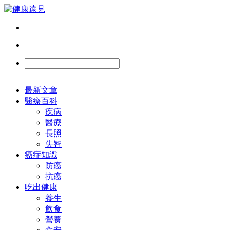
最新文章
醫療百科
疾病
醫療
長照
失智
癌症知識
防癌
抗癌
吃出健康
養生
飲食
營養