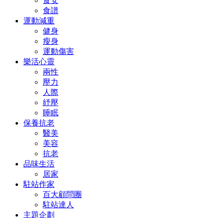
食安
食譜
運動減重
健身
瘦身
運動傷害
樂活心靈
兩性
壓力
人際
紓壓
睡眠
保養抗老
醫美
美容
抗老
品味生活
居家
駐站作家
百大顧問團
駐站達人
主題企劃