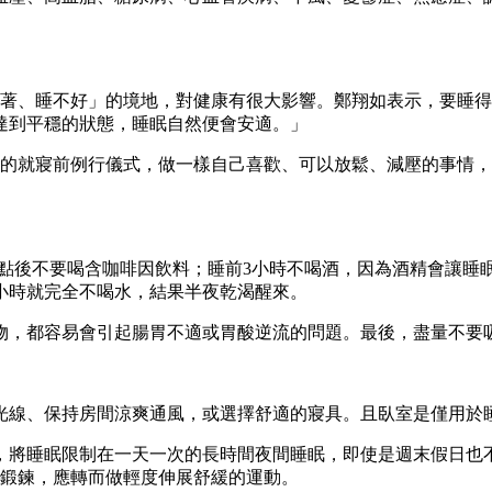
「睡不著、睡不好」的境地，對健康有很大影響。鄭翔如表示，要
達到平穩的狀態，睡眠自然便會安適。」
己的就寢前例行儀式，做一樣自己喜歡、可以放鬆、減壓的事情，
6點後不要喝含咖啡因飲料；睡前3小時不喝酒，因為酒精會讓
小時就完全不喝水，結果半夜乾渴醒來。
物，都容易會引起腸胃不適或胃酸逆流的問題。最後，盡量不要
光線、保持房間涼爽通風，或選擇舒適的寢具。且臥室是僅用於
，將睡眠限制在一天一次的長時間夜間睡眠，即使是週末假日也
肉鍛鍊，應轉而做輕度伸展舒緩的運動。