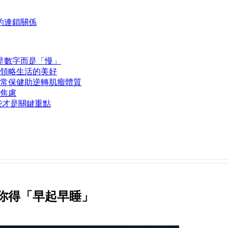
的連鎖關係
是數字而是「慢」
領略生活的美好
常保健助逆轉肌瘤體質
脫焦慮
些才是關鍵重點
你得「早起早睡」