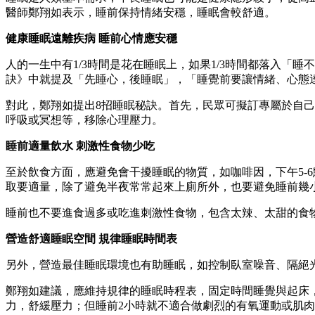
醫師鄭翔如表示，睡前保持情緒安穩，睡眠會較舒適。
健康睡眠遠離疾病 睡前心情應安穩
人的一生中有1/3時間是花在睡眠上，如果1/3時間都落入
訣》中就提及「先睡心，後睡眠」，「睡覺前要讓情緒、心態
對此，鄭翔如提出8招睡眠秘訣。首先，民眾可擬訂專屬於自
呼吸或冥想等，移除心理壓力。
睡前適量飲水 刺激性食物少吃
至於飲食方面，應避免會干擾睡眠的物質，如咖啡因，下午5-
取要適量，除了避免半夜常常起來上廁所外，也要避免睡前幾
睡前也不要進食過多或吃進刺激性食物，包含太辣、太甜的食
營造舒適睡眠空間 規律睡眠時間表
另外，營造最佳睡眠環境也有助睡眠，如控制臥室噪音、隔絕
鄭翔如建議，應維持規律的睡眠時程表，固定時間睡覺與起床
力，舒緩壓力；但睡前2小時就不適合做劇烈的有氧運動或肌