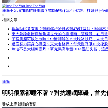
Just For You
睡眠不足增加脂肪肝風險？醫師解析代謝症候群、打鼾與肝病
×
相關文章
數羊助眠竟有害？醫師解析哈佛名醫478呼吸法：關鍵不
東大急診名醫寫給焦慮世代的心靈指南！這樣做，在日常
子宮肌瘤可以吃冰嗎？中醫師解答５大吃冰技巧，４大日
過度努力讓身心俱疲？東大名醫揭：每天慢呼吸10次擺
魚油不是大腦萬靈丹！研究揭高劑量DHA難防失智，這
睡眠
明明很累卻睡不著？對抗睡眠障礙，首先
養成上床就睡的習慣