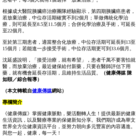
根據成大醫院胰臟癌治療團隊經驗顯示，第四期胰臟癌患者，
若放棄治療，中位存活期確實不到2個月；單做傳統化學治
療，則可延長至8.5至11.5個月；合併化學治療及手術，可延長
至22個月。
至於第三期患者，適當整合化放療，中位存活期可延長到13至
15個月；若能進一步接受手術，中位存活期更可到33.6個月。
沈延盛說明，「接受治療，就有希望」，患者千萬不要害怕就
醫，而放棄治療，最近健保給付新藥，只要在醫師評估下用
藥，就有機會延長存活期，且維持生活品質。
（健康傳媒 陳
如頤／綜合報導）
（本文轉載自
健康傳媒
網站）
專欄簡介
《健康傳媒》掌握健康脈動，樂活翻轉人生！提供最新的健康
生活資訊，以及醫療專業的保健新知分享。我們期許成為華文
世界全方位健康資訊平台，並努力朝向多元豐富的內容邁進。
與您一起，健康，每一天！