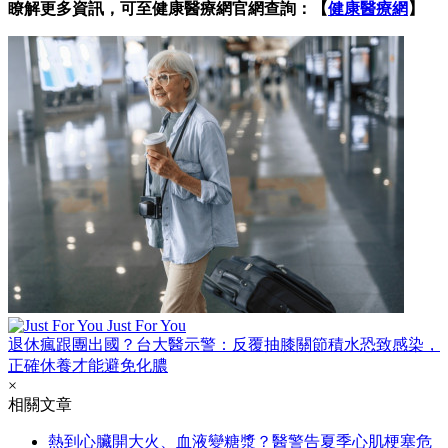
瞭解更多資訊，可至健康醫療網官網查詢：【
健康醫療網
】
Just For You
退休瘋跟團出國？台大醫示警：反覆抽膝關節積水恐致感染，
正確休養才能避免化膿
×
相關文章
熱到心臟開大火、血液變糖漿？醫警告夏季心肌梗塞危