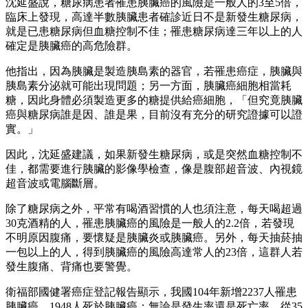
沈延盛說，糖尿病患者罹患胰臟癌的風險是一般人的3至5倍，
臨床上發現，高達半數胰臟患者確診近日不是新發生糖尿病，
就是已患糖尿病但血糖控制不佳；罹患糖尿病達三年以上的人
確定是胰臟癌的高危險群。
他指出，因為胰臟是製造胰島素的器官，若罹患癌症，胰臟與
胰島素分泌就可能出現問題；另一方面，胰臟癌細胞相當耗
糖，因此身體必須製造更多的糖提供給癌細胞，「但究竟胰臟
癌與糖尿病誰是因、誰是果，目前沒有充分的研究證據可以證
實。」
因此，沈延盛建議，如果新發生糖尿病，或是突然血糖控制不
佳，都需要進行胰臟的影像學檢查，像是腹部超音波、內視鏡
超音波或電腦斷層。
除了糖尿病之外，平常有喝酒習慣的人也須注意，每天喝超過
30克酒精的人，罹患胰臟癌的風險是一般人的2.2倍，若發現
不明原因腹痛，要懷疑是胰臟炎或胰臟癌。另外，每天抽菸抽
一包以上的人，得到胰臟癌的風險高達常人的23倍，這群人若
發生腹痛、背痛也要警覺。
衛福部國健署癌症登記報告顯示，我國104年新增2237人罹患
胰臟癌，1948人死於胰臟癌；無論是發生率還是死亡率，從35