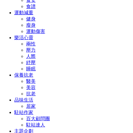
食安
食譜
運動減重
健身
瘦身
運動傷害
樂活心靈
兩性
壓力
人際
紓壓
睡眠
保養抗老
醫美
美容
抗老
品味生活
居家
駐站作家
百大顧問團
駐站達人
主題企劃