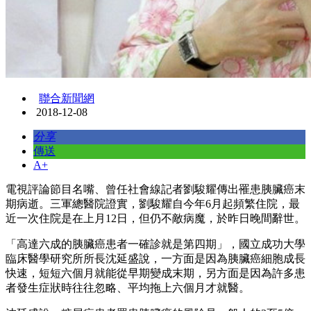
聯合新聞網
2018-12-08
分享
傳送
A+
電視評論節目名嘴、曾任社會線記者劉駿耀傳出罹患胰臟癌末
期病逝。三軍總醫院證實，劉駿耀自今年6月起頻繁住院，最
近一次住院是在上月12日，但仍不敵病魔，於昨日晚間辭世。
「高達六成的胰臟癌患者一確診就是第四期」，國立成功大學
臨床醫學研究所所長沈延盛說，一方面是因為胰臟癌細胞成長
快速，短短六個月就能從早期變成末期，另方面是因為許多患
者發生症狀時往往忽略、平均拖上六個月才就醫。