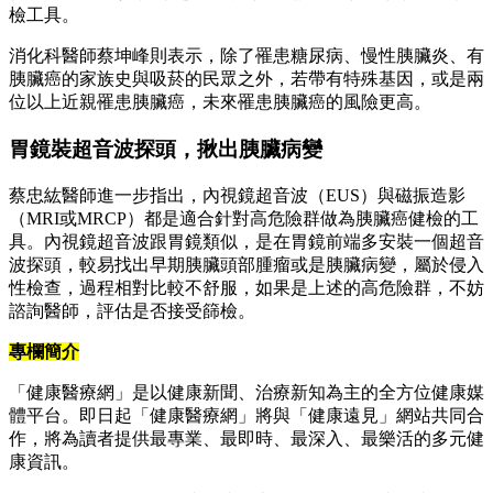
檢工具。
消化科醫師蔡坤峰則表示，除了罹患糖尿病、慢性胰臟炎、有
胰臟癌的家族史與吸菸的民眾之外，若帶有特殊基因，或是兩
位以上近親罹患胰臟癌，未來罹患胰臟癌的風險更高。
胃鏡裝超音波探頭，揪出胰臟病變
蔡忠紘醫師進一步指出，內視鏡超音波（EUS）與磁振造影
（MRI或MRCP）都是適合針對高危險群做為胰臟癌健檢的工
具。內視鏡超音波跟胃鏡類似，是在胃鏡前端多安裝一個超音
波探頭，較易找出早期胰臟頭部腫瘤或是胰臟病變，屬於侵入
性檢查，過程相對比較不舒服，如果是上述的高危險群，不妨
諮詢醫師，評估是否接受篩檢。
專欄簡介
「健康醫療網」是以健康新聞、治療新知為主的全方位健康媒
體平台。即日起「健康醫療網」將與「健康遠見」網站共同合
作，將為讀者提供最專業、最即時、最深入、最樂活的多元健
康資訊。