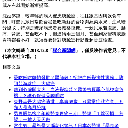
歲左右就開始漸漸提高。
沈延盛說，較年輕的病人罹患胰臟癌，往往跟基因與飲食有
關，呼籲民眾日常飲食盡量吃新鮮的食物與蔬菜水果，注意糖
分攝取，特別是糖尿病患者要嚴格控糖。一般民眾若腹痛、腰
痛、背痛、甚至吃不下，但連續兩三個月、甚至到家醫科或腸
胃科都看不好，就須要要針對胰臟進行影像超音波檢查。
（本文轉載自2018.12.8「
聯合新聞網
」，僅反映作者意見，不
代表本社立場。）
相關文章
愛吃飯吃麵怕發胖？醫師教１招把白飯變抗性澱粉，防
阿茲海默症、大腸癌
熱到心臟開大火、血液變糖漿？醫警告夏季心肌梗塞危
機，３護心保健品聰明吃
東野圭吾大腸癌過世，享壽68歲！６異常症狀注意、５
類人是高風險群
男胃脹氣拖半年就醫竟胃癌三期！醫揭「１壞習慣」惹
禍，一堆人天天做
常生氣、暴怒是大腦老化警訊！日本名醫揭「暴走老