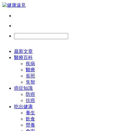
最新文章
醫療百科
疾病
醫療
長照
失智
癌症知識
防癌
抗癌
吃出健康
養生
飲食
營養