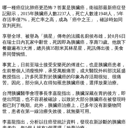
哪一種癌症比肺癌更恐怖？答案是胰臟癌，衛福部最新癌症登
記顯示，2015年胰臟癌人數2237人，死亡人數達1948人，5年
存活率僅7%，死亡率之高，成為「癌中之王」，確診時如同
宣判死刑。
享譽全球、被譽為「摘星」傳奇的法國名廚侯布雄，於8月6日
在瑞士日內瓦家中辭世，死因即為胰臟癌，享壽73歲。他旗下
餐廳遍布3大洲，總共摘35顆米其林星星，死訊傳出後，美食
界同聲惋惜。
事實上，日前至瑞士接受安樂死的傅達仁，也是胰臟癌患者，
生前整個人消瘦憔悴，承受萬般痛苦，成大醫院外科部沈延盛
教授指出，許多民眾對於胰臟癌的印象為存活期很短、很痛
苦。因此，部分病人在得知罹患胰臟癌後，選擇放棄治療。
台灣胰臟醫學會理事長李嘉龍指出，胰臟深藏在胃的後方，即
使出問題，也不容易被確診，以致於大部分胰臟癌在被發現時
都已到了晚期。此外，胰臟癌治療上，已多年沒有新藥物問
世，患者在第一線治療失效後，就無藥可用。
李嘉龍指出，分析以往癌登統計資料，發現在新診斷的胰臟癌
患者中，每5個人就有1個選擇「放棄治療」。