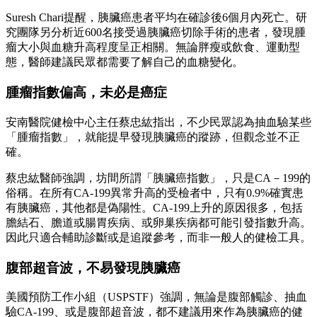
Suresh Chari提醒，胰臟癌患者平均在確診後6個月內死亡。研
究團隊另分析近600名接受過胰臟癌切除手術的患者，發現腫
瘤大小與血糖升高程度呈正相關。無論胖瘦或飲食、運動型
態，醫師建議民眾都需要了解自己的血糖變化。
腫瘤指數偏高，未必是癌症
安南醫院健檢中心主任蔡忠紘指出，不少民眾認為抽血驗某些
「腫瘤指數」，就能提早發現胰臟癌的蹤跡，但觀念並不正
確。
蔡忠紘醫師強調，坊間所謂「胰臟癌指數」，只是CA－199的
俗稱。在所有CA-199異常升高的受檢者中，只有0.9%確實患
有胰臟癌，其他都是偽陽性。CA-199上升的原因很多，包括
膽結石、膽道或腸胃疾病、或卵巢疾病都可能引發指數升高。
因此只適合輔助診斷或是追蹤參考，而非一般人的健檢工具。
腹部超音波，不易發現胰臟癌
美國預防工作小組（USPSTF）強調，無論是腹部觸診、抽血
驗CA-199、或是腹部超音波，都不建議用來作為胰臟癌的健