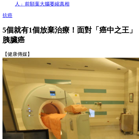
人」前額葉大腦萎縮真相
抗癌
5個就有1個放棄治療！面對「癌中之王」
胰臟癌
【健康傳媒】