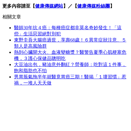
更多內容請至【
健康傳媒網站
】／【
健康傳媒粉絲團
】
相關文章
醫師30年抗４癌：每種癌症都非莫名奇妙發生！「這
些」生活惡習絕對別犯
東野圭吾大腸癌過世，享壽68歲！６異常症狀注意、５
類人是高風險群
熱到心臟開大火、血液變糖漿？醫警告夏季心肌梗塞危
機，３護心保健品聰明吃
大豆油出包，豬油意外翻紅？營養師：吃對這１件事，
飽和脂肪也不怕
男胃脹氣拖半年就醫竟胃癌三期！醫揭「１壞習慣」惹
禍，一堆人天天做