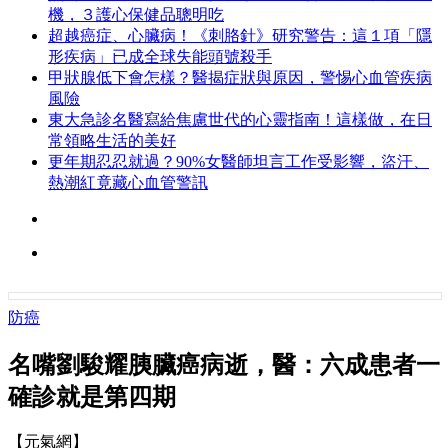
機，３護心保健品聰明吃
超越癌症、心臟病！《刺胳針》研究警告：這１項「隱
形疾病」已成全球失能頭號殺手
甲狀腺低下會怎樣？醫揭症狀與原因，警惕心血管疾病
風險
東大急診名醫寫給焦慮世代的心靈指南！這樣做，在日
常領略生活的美好
更年期忍忍就過？90%女醫師坦言工作受影響，盜汗、
熱潮紅竟藏心血管警訊
防癌
名嘴劉駿耀胰臟癌病逝，醫：六成患者一
確診就是第四期
【元氣網】