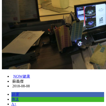
NOW健康
蘇義傑
2018-08-08
分享
傳送
A+