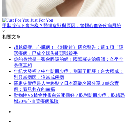
Just For You
甲狀腺低下會怎樣？醫揭症狀與原因，警惕心血管疾病風險
×
相關文章
超越癌症、心臟病！《刺胳針》研究警告：這１項「隱
形疾病」已成全球失能頭號殺手
你的身體是一張會呼吸的網！國際羅夫治療師：久坐全
身痛真相
年紀大發福？中年防肌少症，別漏了肥胖！台大權威：
別只當病因，沒當成疾病
罹患失智症是人生終點？日本高齡名醫分享２轉念實
例：看見共存的幸福
動物性VS植物性蛋白質哪個好？吃對防肌少症，吃錯恐
增20%心血管疾病風險