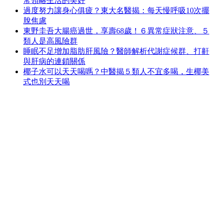
常領略生活的美好
過度努力讓身心俱疲？東大名醫揭：每天慢呼吸10次擺
脫焦慮
東野圭吾大腸癌過世，享壽68歲！６異常症狀注意、５
類人是高風險群
睡眠不足增加脂肪肝風險？醫師解析代謝症候群、打鼾
與肝病的連鎖關係
椰子水可以天天喝嗎？中醫揭５類人不宜多喝，生椰美
式也別天天喝