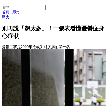
首頁
/
壓力
壓力
別再說「想太多」！一張表看懂憂鬱症身
心症狀
憂鬱症將是2020年造成失能疾病的第一名