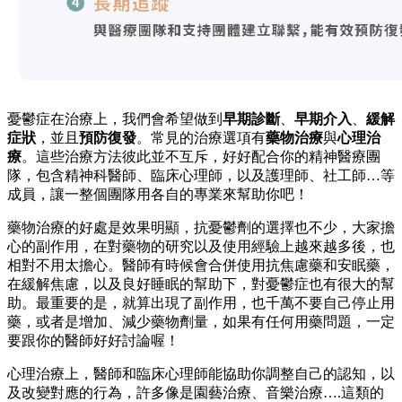
憂鬱症在治療上，我們會希望做到
早期診斷
、
早期介入
、
緩解
症狀
，並且
預防復發
。常見的治療選項有
藥物治療
與
心理治
療
。這些治療方法彼此並不互斥，好好配合你的精神醫療團
隊，包含精神科醫師、臨床心理師，以及護理師、社工師…等
成員，讓一整個團隊用各自的專業來幫助你吧！
藥物治療的好處是效果明顯，抗憂鬱劑的選擇也不少，大家擔
心的副作用，在對藥物的研究以及使用經驗上越來越多後，也
相對不用太擔心。醫師有時候會合併使用抗焦慮藥和安眠藥，
在緩解焦慮，以及良好睡眠的幫助下，對憂鬱症也有很大的幫
助。最重要的是，就算出現了副作用，也千萬不要自己停止用
藥，或者是增加、減少藥物劑量，如果有任何用藥問題，一定
要跟你的醫師好好討論喔！
心理治療上，醫師和臨床心理師能協助你調整自己的認知，以
及改變對應的行為，許多像是園藝治療、音樂治療….這類的