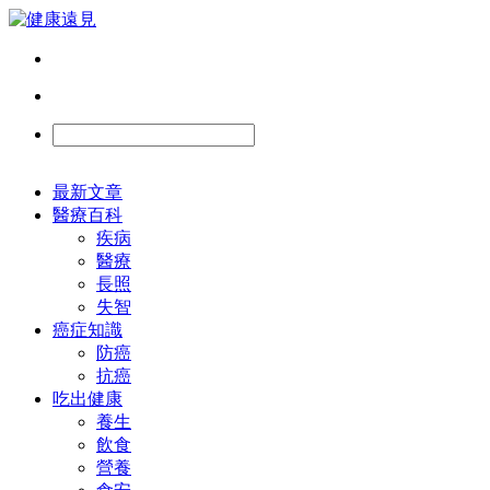
最新文章
醫療百科
疾病
醫療
長照
失智
癌症知識
防癌
抗癌
吃出健康
養生
飲食
營養