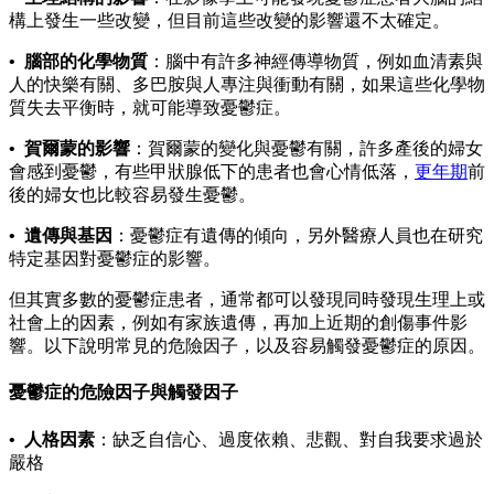
構上發生一些改變，但目前這些改變的影響還不太確定。
•
腦部的化學物質
：腦中有許多神經傳導物質，例如血清素與
人的快樂有關、多巴胺與人專注與衝動有關，如果這些化學物
質失去平衡時，就可能導致憂鬱症。
•
賀爾蒙的影響
：賀爾蒙的變化與憂鬱有關，許多產後的婦女
會感到憂鬱，有些甲狀腺低下的患者也會心情低落，
更年期
前
後的婦女也比較容易發生憂鬱。
•
遺傳與基因
：憂鬱症有遺傳的傾向，另外醫療人員也在研究
特定基因對憂鬱症的影響。
但其實多數的憂鬱症患者，通常都可以發現同時發現生理上或
社會上的因素，例如有家族遺傳，再加上近期的創傷事件影
響。以下說明常見的危險因子，以及容易觸發憂鬱症的原因。
憂鬱症的危險因子與觸發因子
•
人格因素
：缺乏自信心、過度依賴、悲觀、對自我要求過於
嚴格