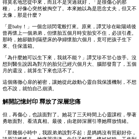
得莫名地悲從中來，而且不是哭過就好，「是很傷心的那
種」，好像心突然被掏空了。本來她以為是思念丈夫，但又不
太像，那是什麼？
「是baby！」一個念頭閃電般打來。原來，譚艾珍在歐陽靖後
曾再懷上一個弟弟，但懷胎五個月時安胎安不住，必須引產。
那時，她卻聽到隔壁床的孕婦懷胎六個月，竟可把孩子生下
來、住保溫箱。
「為什麼她可以生下來，我就不能？」譚艾珍不甘心放手。沒
想到醫生說因為對方的胎兒已經六個月大、腦部發育了，五個
月的還沒，就算生下來也活不了。
這個痛徹心扉的祕密，讓她從此啟動心靈自我保護機制，不想
也不說，就怕自己崩潰。
解開記憶封印 釋放了深層悲痛
但，再傷心，也該面對了。她花了三天時間上心靈課程，學著
勇敢面對、看清真相。最後，由老師深層引導她釋放情緒。
「那幾個小時中，我跟弟弟說對不起：是媽媽沒有照顧好你，