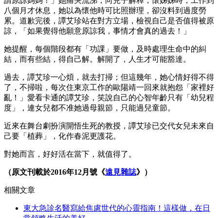
請原諒媽媽！」她痛哭流涕，向兒子解釋，懷姊姊時，工作到
八個月才休息，她以為懷他時可比照辦理，卻沒料到過度勞
累。道歉完後，譚艾珍站在對方立場，檢視自己是否值得被原
諒，「如果覺得他願意原諒我，事情才會真的過去！」
她提醒，每個階段都有「功課」要做，及時處理生命中的糾
結，而有些結，得自己解。解開了，人生才可能豁達。
過去，譚艾珍一心煩，就去打掃；但這幾年，她心情好得不得
了，不掃啦，每次住東京工作的歐陽靖一回來就抱怨「家裡好
亂！」愛看卡通的譚艾珍，笑說自己的心智年齡只有「幼兒程
度」，連女兒都不准她過母親節，只能過兒童節。
近來在舞台劇扮演開悟生死的教授，譚艾珍已交代女兒未來自
己要「植葬」，化作春泥更護花。
對她而言，好好活在當下，就值得了。
（原文刊載於2016年12月號《
遠見雜誌
》）
相關文章
東大急診名醫寫給焦慮世代的心靈指南！這樣做，在日