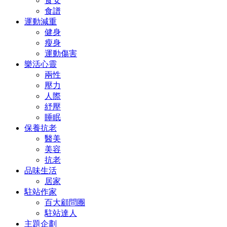
食安
食譜
運動減重
健身
瘦身
運動傷害
樂活心靈
兩性
壓力
人際
紓壓
睡眠
保養抗老
醫美
美容
抗老
品味生活
居家
駐站作家
百大顧問團
駐站達人
主題企劃