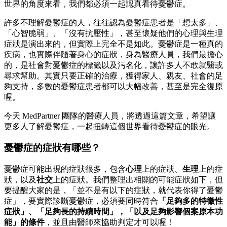
世界的角度來看，我們都必須一起認真看待憂鬱症。
許多不理解憂鬱症的人，往往認為憂鬱症患者是「想太多」、
「心智脆弱」、「沒有抗壓性」，甚至懷疑他們的心理與生理
症狀是演出來的，但實際上完全不是如此。憂鬱症是一種真的
疾病，也實際伴隨著身心的症狀，身為醫療人員，我們最擔心
的，是社會對憂鬱症的標籤以及污名化，讓許多人不敢就醫或
尋求幫助。其實只要正確的治療，獲得家人、親友、社會的足
夠支持，多數的憂鬱症患者都可以大幅改善，甚至是完全復原
喔。
今天 MedPartner 團隊的醫療人員，將透過這篇文章，希望讓
更多人了解憂鬱症，一起扭轉這個世界看待憂鬱症的眼光。
憂鬱症的症狀有哪些？
憂鬱症可能出現的症狀很多，包含
心理
上的症狀、
生理
上的症
狀，以及
社交
上的症狀。我們整理出相關的可能症狀如下，但
要提醒大家的是，「並不是有以下的症狀，就代表你得了憂鬱
症」，要實際診斷憂鬱症，必須要同時符合
「足夠多的特徵性
症狀」、「足夠長的持續時間」，「以及足夠影響個案原本功
能」的條件
，並且由醫師來協助判定才可以喔！