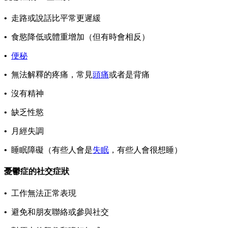
•
走路或說話比平常更遲緩
•
食慾降低或體重增加（但有時會相反）
•
便秘
•
無法解釋的疼痛，常見
頭痛
或者是背痛
•
沒有精神
•
缺乏性慾
•
月經失調
•
睡眠障礙（有些人會是
失眠
，有些人會很想睡）
憂鬱症的社交症狀
•
工作無法正常表現
•
避免和朋友聯絡或參與社交