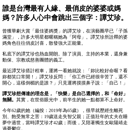
誰是台灣最有人緣、最俏皮的婆婆或媽
媽？許多人心中會跳出三個字：譚艾珍。
曾獲華劇大賞「最佳婆媽獎」的譚艾珍，在演藝圈早已「子孫
滿堂」，許多大明星都暱稱她為「阿母」。譚艾珍所詮釋的婆
媽角色往往俏皮討喜，散發強大正能量。
私底下的譚艾珍也熱血開朗。除了演員、主持的本業，還身兼
動保、宗教或慈善團體的義工。
最近譚艾珍搭計程車，運將一看她就說：「妳比較好命喔？看
妳都笑口常開！」譚艾珍反問：「你工作已經很辛苦了，還不
開心，這樣倒楣的是誰？」只見運將摸摸鼻子說：「自己！」
譚艾珍想傳達的理念是，「快樂」是自己選擇的，和「命好」
無關。
其實，在世俗眼光中，前半生的她一點都算不上命好。
今年62歲的她（編按：2019年為65歲），很早就歷經生離死
別、飽受無常之苦：19歲送走失智父親；正值壯年的丈夫在睡
夢中過世，當時譚艾珍才42歲；而後，又陪著獨生女歐陽靖走
過憂鬱症。