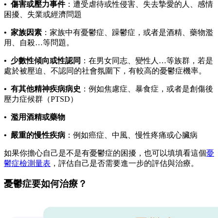
•
傷害或壓力事件
：遭受虐待或性侵害、失去摯愛的人、感情
困擾、失業或經濟問題
•
家族因素
：家族中有憂鬱症、躁鬱症，或者是酒精、藥物濫
用、自殺…等問題。
•
少數性傾向或性認同
：在男女同志、變性人…等族群，若是
處於被壓迫、不認同的社會氛圍下，有較高的憂鬱症機率。
•
有其他精神疾病病史
：例如焦慮症、暴食症，或者是創傷後
壓力症候群（PTSD）
•
濫用酒精或藥物
•
嚴重的慢性疾病
：例如癌症、中風、慢性疼痛或心臟病
如果你擔心自己是不是有憂鬱症的困擾，也可以填填看這個
憂
鬱症檢測量表
，評估自己是否需要進一步的評估與治療。
憂鬱症要如何治療？