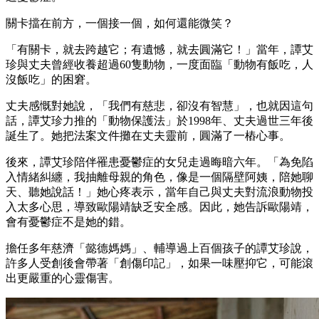
關卡擋在前方，一個接一個，如何還能微笑？
「有關卡，就去跨越它；有遺憾，就去圓滿它！」當年，譚艾
珍與丈夫曾經收養超過60隻動物，一度面臨「動物有飯吃，人
沒飯吃」的困窘。
丈夫感慨對她說，「我們有慈悲，卻沒有智慧」，也就因這句
話，譚艾珍力推的「動物保護法」於1998年、丈夫過世三年後
誕生了。她把法案文件攤在丈夫靈前，圓滿了一樁心事。
後來，譚艾珍陪伴罹患憂鬱症的女兒走過晦暗六年。「為免陷
入情緒糾纏，我抽離母親的角色，像是一個隔壁阿姨，陪她聊
天、聽她說話！」她心疼表示，當年自己與丈夫對流浪動物投
入太多心思，導致歐陽靖缺乏安全感。因此，她告訴歐陽靖，
會有憂鬱症不是她的錯。
擔任多年慈濟「懿德媽媽」、輔導過上百個孩子的譚艾珍說，
許多人受創後會帶著「創傷印記」，如果一味壓抑它，可能滾
出更嚴重的心靈傷害。