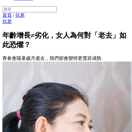
首頁
/
抗老
抗老
年齡增長≠劣化，女人為何對「老去」如
此恐懼？
青春會隨著歲月逝去，我們卻會變得更寬容成熟