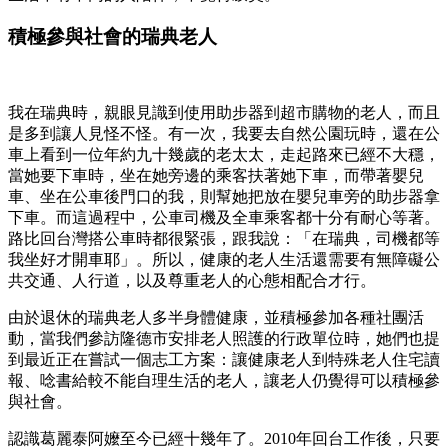
積極參與社會的瑞典老人
我在瑞典時，親眼見識到使用助步器到超市購物的老人，而且
是多到讓人見怪不怪。有一次，我要去自然公園玩時，還在公
車上看到一位年約九十幾歲的老太太，走起路來已經不大穩，
當她要下車時，坐在她旁邊的乘客扶著她下車，而帶著嬰兒
車、坐在公車後門口的我，則幫她把放在嬰兒車旁的助步器拿
下車。而這過程中，公車司機及全車乘客都十分有耐心等著。
路比回台灣搭公車時都很緊張，跟我說：「在瑞典，司機都等
我坐好才開車耶」。所以，健康的老人生活還需要有無障礙公
共交通、人行道，以及尊重老人的心態相配合才行。
由於退休的瑞典老人多半身體健康，並積極參加各種社團活
動，當我們參訪隆德市安排老人照護的行政單位時，她們也提
到最近正在嘗試一個志工方案：讓健康老人到特殊老人住宅讀
報、唸書給較不能自理生活的老人，讓老人仍覺得可以積極參
與社會。
認識葛麗泰阿嬤至今已經十幾年了。2010年回台工作後，只要