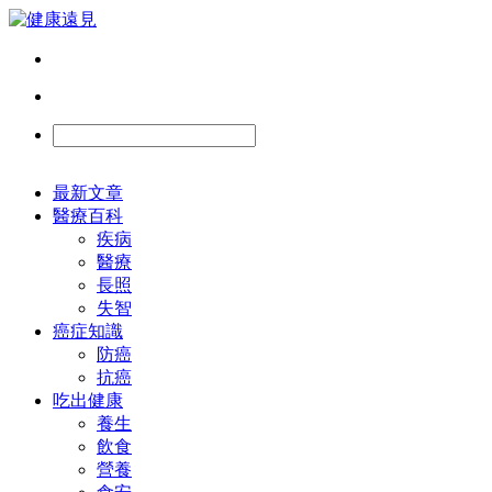
最新文章
醫療百科
疾病
醫療
長照
失智
癌症知識
防癌
抗癌
吃出健康
養生
飲食
營養