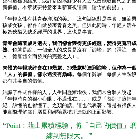
會有這樣的結果，或許是因為鮮少有人去找出能取而代之的全
新價值。本章就要特意來重新審視這個「隱含的前提」。
「年輕女性有其青春洋溢的美。」這句話絕對是事實，無論男
孩或女孩，都各自散發著青春之美。但與此同時，年輕人活在
極為狹隘又缺乏經歷的世界，這也是事實。
青春會隨著歲月逝去，我們卻會獲得更多經歷，變得更寬容成
熟。
也就是說，一個全人的成長是沒有「巔峰」的（譯註：全
人，德智體全面發展的完整之人）。
肉體的年輕或許會在10幾歲、20幾歲時達到巔峰，但作為一個
「人」的價值，卻永遠沒有巔峰。
每個年齡層、每個人生階段
都有其各自的價值。
結識了各式各樣的人，人生閱歷漸增後，我們常會聽人說起
「年輕時真的很小心眼，不過現在……」或是「都到了這把年
紀，該懂的也都懂了」之類的話。這也代表著，還是有很多人
能實際理解歲月增長和經驗累積所造就的正面影響。
❝Point：藉由累積經驗，將「自己的價值」磨
練到無限大。 ❞