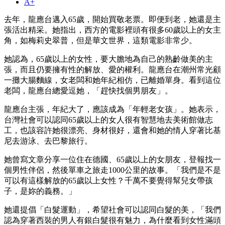
A+
去年，龍應台邁入65歲，開始買敬老票。即便到老，她還是主
張活出精采。她指出，西方的電影裡頭有很多60歲以上的女主
角，如梅莉史翠普，但是華文世界，這類電影非常少。
她認為，65歲以上的女性，要大膽地為自己的熟齡做美的主
張，而且仍要擁有性的解放、愛的權利。龍應台在潮州常光顧
一攤大腸麵線，女老闆和她年紀相仿，已離婚單身。看到這位
老闆，龍應台總愛逗她，「趕快找個男朋友」。
龍應台主張，年紀大了，應該成為「年輕老女孩」。她表示，
台灣社會可以認同65歲以上的女人很有智慧地去美術館做志
工，也該容許她很漂亮、身材很好，還會和她的情人穿著比基
尼去游泳、去巴黎旅行。
她曾寫文章分享一位住在德國、65歲以上的女朋友，登報找一
個男性伴侶，然後單車之旅走1000公里的故事。「我們是不是
可以有這樣解放的65歲以上女性？千萬不要覺得幫兒女帶孩
子，是妳的義務。」
她還提倡「白髮運動」，希望社會可以認同白髮的美，「我們
認為穿著西裝的男人有銀白髮很有魅力，為什麼看到女性滿頭