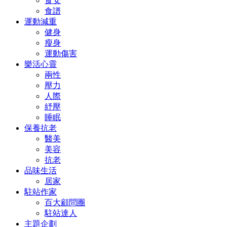
食安
食譜
運動減重
健身
瘦身
運動傷害
樂活心靈
兩性
壓力
人際
紓壓
睡眠
保養抗老
醫美
美容
抗老
品味生活
居家
駐站作家
百大顧問團
駐站達人
主題企劃