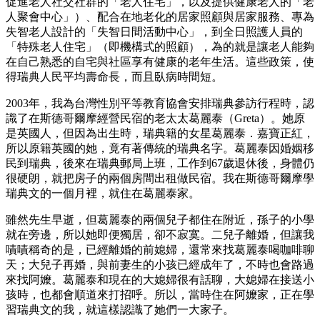
促進老人社交社群的「老人住宅」，以及提供健康老人的「老
人聚會中心」）、配合在地老化的居家照顧與居家服務、專為
失智老人設計的「失智日間活動中心」，到全日照護人員的
「特殊老人住宅」（即機構式的照顧），為的就是讓老人能夠
在自己熟悉的自宅與社區享有健康的老年生活。這些政策，使
得瑞典人民平均壽命長，而且臥病時間短。
2003年，我為台灣性別平等教育協會安排瑞典參訪行程時，認
識了在斯德哥爾摩經營民宿的老太太葛麗泰（Greta）。她原
是英國人，但因為出生時，瑞典籍的女星葛麗泰．嘉寶正紅，
所以原籍英國的她，竟有著傳統的瑞典名字。葛麗泰因婚姻移
民到瑞典，後來在瑞典郵局上班，工作到67歲退休後，身體仍
很硬朗，就把房子的兩個房間出租做民宿。我在斯德哥爾摩學
瑞典文的一個月裡，就住在葛麗泰家。
雖然先生早逝，但葛麗泰的兩個兒子都住在附近，孫子的小學
就在旁邊，所以她即便獨居，卻不寂寞。二兒子離婚，但讓我
嘖嘖稱奇的是，已經離婚的前媳婦，還常來找葛麗泰喝咖啡聊
天；大兒子再婚，與前妻生的小孩已經成年了，不時也會路過
來找阿嬤。葛麗泰和現在的大媳婦很有話聊，大媳婦在接送小
孩時，也都會順道來打招呼。所以，當時住在阿嬤家，正在學
習瑞典文的我，就這樣認識了她們一大家子。