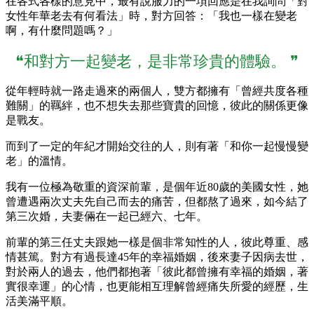
在各式各樣的意見中，最有說服力的一項回應是在我詢問「對
女性年華老去有何看法」時，對方回答：「我也一樣在變老
啊，有什麼問題嗎？」
❝和對方一起變老，是非常珍貴的體驗。 ❞
從年輕時就一路走過來的兩個人，雙方都擁有「曾經共度各種
難關」的羈絆，也不想失去那些寶貴的回憶，彼此的關係更像
是戰友。
而到了一定的年紀才開始交往的人，則有著「和你一起慢慢變
老」的溫情。
我有一位極為敬重的資深前輩，是個年近80歲的美國女性，她
曾遭遇兩次丈夫先自己而去的痛苦，但都熬了過來，如今結了
第三次婚，夫妻倆在一起已經六、七年。
前輩的第三任丈夫跟她一樣是個非常知性的人，彼此尊重、感
情甚篤。對方有過長達45年的幸福婚姻，後來妻子因病去世，
對於兩人的過去，他們都抱著「彼此都曾擁有幸福的婚姻，著
實很幸運」的心情，也更能相互理解曾經痛失所愛的經歷，生
活美滿平順。