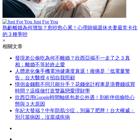
Just For You
熟齡離婚為何增加？愈吵愈心累！心理師揭退休夫妻最常卡住
的３種爭吵
×
相關文章
發現老公偷吃為何不離婚？欣西亞揭不一走了之３真
相：離婚不等於終止愛
人體老化像手機電池健康度衰退！痠痛是「低電量警
告」台大醫授４招自我照顧
情侶金錢觀不同只能分手？花錢坐計程車是浪費錢或買
時間？這樣做打造雙贏戀愛理財學
欣西亞用Google時間軸抓包老公外遇！剖析伴侶偷吃心
態與３大原因
年紀大發福？中年防肌少症，別漏了肥胖！台大權威：
別只當病因，沒當成疾病