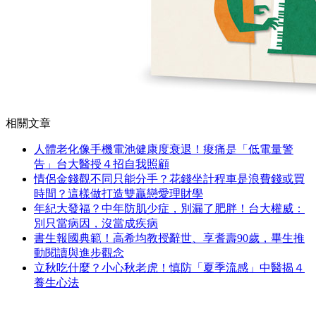
相關文章
人體老化像手機電池健康度衰退！痠痛是「低電量警
告」台大醫授４招自我照顧
情侶金錢觀不同只能分手？花錢坐計程車是浪費錢或買
時間？這樣做打造雙贏戀愛理財學
年紀大發福？中年防肌少症，別漏了肥胖！台大權威：
別只當病因，沒當成疾病
書生報國典範！高希均教授辭世、享耆壽90歲，畢生推
動閱讀與進步觀念
立秋吃什麼？小心秋老虎！慎防「夏季流感」中醫揭４
養生心法