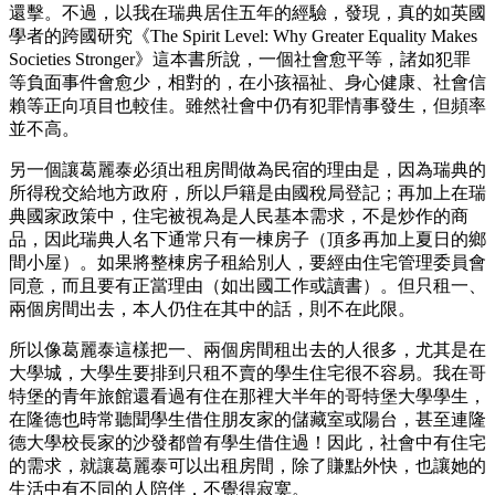
還擊。不過，以我在瑞典居住五年的經驗，發現，真的如英國
學者的跨國研究《The Spirit Level: Why Greater Equality Makes
Societies Stronger》這本書所說，一個社會愈平等，諸如犯罪
等負面事件會愈少，相對的，在小孩福祉、身心健康、社會信
賴等正向項目也較佳。雖然社會中仍有犯罪情事發生，但頻率
並不高。
另一個讓葛麗泰必須出租房間做為民宿的理由是，因為瑞典的
所得稅交給地方政府，所以戶籍是由國稅局登記；再加上在瑞
典國家政策中，住宅被視為是人民基本需求，不是炒作的商
品，因此瑞典人名下通常只有一棟房子（頂多再加上夏日的鄉
間小屋）。如果將整棟房子租給別人，要經由住宅管理委員會
同意，而且要有正當理由（如出國工作或讀書）。但只租一、
兩個房間出去，本人仍住在其中的話，則不在此限。
所以像葛麗泰這樣把一、兩個房間租出去的人很多，尤其是在
大學城，大學生要排到只租不賣的學生住宅很不容易。我在哥
特堡的青年旅館還看過有住在那裡大半年的哥特堡大學學生，
在隆德也時常聽聞學生借住朋友家的儲藏室或陽台，甚至連隆
德大學校長家的沙發都曾有學生借住過！因此，社會中有住宅
的需求，就讓葛麗泰可以出租房間，除了賺點外快，也讓她的
生活中有不同的人陪伴，不覺得寂寞。