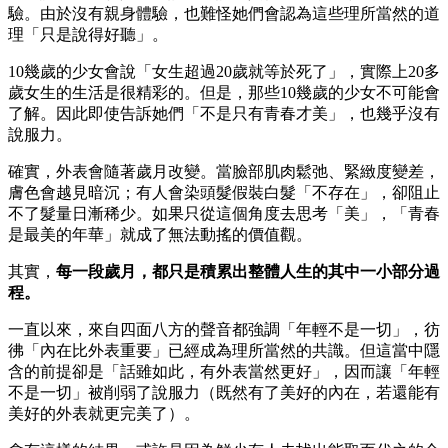
驗。由於沒有親身體驗，也難怪她們會認為這些理所當然的道
理「只是說得好聽」。
10幾歲的少女會說「女生超過20歲就等於死了」，實際上20多
歲女生的生活是很精彩的。但是，那些10幾歲的少女不可能會
了解。因此即使告訴她們「不是只有青春才美」，也幾乎沒有
說服力。
確實，外表會隨著歲月改變。當臉部肌肉鬆弛、緊緻度變差，
膚色會越見暗沉；有人會染頭髮假裝白髮「不存在」，卻阻止
不了髮量日漸稀少。如果只從這個角度去思考「美」，「青春
是最美的年華」就成了無法動搖的價值觀。
其實，
每一段歲月，都只是積累出整體人生的其中一小部分過
程。
一直以來，來自四面八方的聲音都強調「年輕不是一切」，彷
彿「內在比外表重要」已經成為理所當然的共識。但這當中隱
含的前提卻是「話雖如此，有外表當然更好」，因而讓「年輕
不是一切」被削弱了說服力（既然有了美好的內在，若還能有
美好的外表就更完美了）。