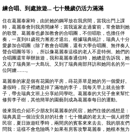
練合唱、到處旅遊... 七十幾歲仍活力滿滿
住在葛麗泰家時，由於她的鋼琴放在我房間，當我出門上課
時，葛麗泰會到我房間練琴；當我返家走過窗前，常會聽到她
的歌聲。葛麗泰也參加教會的合唱團，不但唱歌，也擔任伴
奏，一直到81歲視力漸差才退出。根據瑞典統計，瑞典人十分
愛參加合唱團（除了教會合唱團，還有大學合唱團、無伴奏人
聲合唱團等等），所以像葛麗泰這樣的老人不是特例。她們的
合唱團還常舉辦旅遊，我和葛麗泰通信時，她總是告訴我，她
又去了瑞典第一大島玩、又到了瑞典南部拜訪和她同名的另一
位阿嬤……。
葛麗泰的家是個有花園的平房，蒔花弄草是她的另一個愛好。
暑假時，院子裡總是掉了滿地的李子，我每天早上就去撿李
子，帶去瑞典文班上分享給同學吃。葛麗泰的大兒子會來幫忙
修剪李子樹，其他簡單的園藝則成為葛麗泰每日的運動。
後來我也介紹不少朋友到葛麗泰的民宿，她們住後的感想是：
瑞典真是一個治安良好的社會！七十幾歲的老太太一個人經營
民宿，夏日旅遊旺季時，兩間房的賓客來來去去。我的朋友們
問我：這樣不會危險嗎？如果有房客攻擊葛麗泰，她根本無力