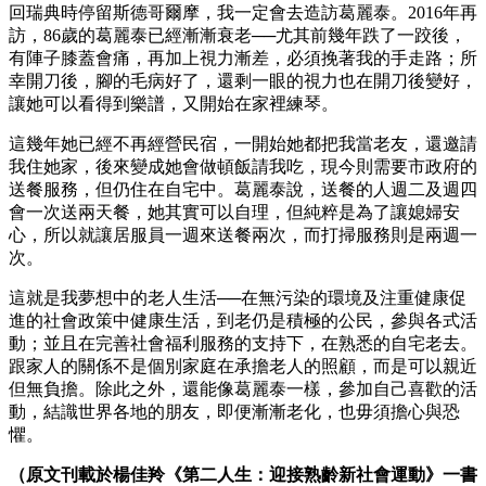
回瑞典時停留斯德哥爾摩，我一定會去造訪葛麗泰。2016年再
訪，86歲的葛麗泰已經漸漸衰老──尤其前幾年跌了一跤後，
有陣子膝蓋會痛，再加上視力漸差，必須挽著我的手走路；所
幸開刀後，腳的毛病好了，還剩一眼的視力也在開刀後變好，
讓她可以看得到樂譜，又開始在家裡練琴。
這幾年她已經不再經營民宿，一開始她都把我當老友，還邀請
我住她家，後來變成她會做頓飯請我吃，現今則需要市政府的
送餐服務，但仍住在自宅中。葛麗泰說，送餐的人週二及週四
會一次送兩天餐，她其實可以自理，但純粹是為了讓媳婦安
心，所以就讓居服員一週來送餐兩次，而打掃服務則是兩週一
次。
這就是我夢想中的老人生活──在無污染的環境及注重健康促
進的社會政策中健康生活，到老仍是積極的公民，參與各式活
動；並且在完善社會福利服務的支持下，在熟悉的自宅老去。
跟家人的關係不是個別家庭在承擔老人的照顧，而是可以親近
但無負擔。除此之外，還能像葛麗泰一樣，參加自己喜歡的活
動，結識世界各地的朋友，即便漸漸老化，也毋須擔心與恐
懼。
（原文刊載於楊佳羚《第二人生：迎接熟齡新社會運動》一書