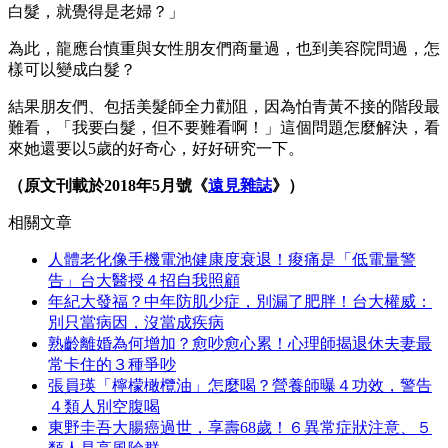
白髮，就覺得是老婦？」
為此，龍應台慎重與女性朋友們商量過，也到美容院問過，怎
樣可以變成白髮？
結果朋友們、包括美髮師全力勸阻，因為怕青黃不接的階段最
難看，「我要白髮，但不要難看啊！」這個問題怎麼解決，看
來她還要以5歲的好奇心，好好研究一下。
（原文刊載於2018年5月號《
遠見雜誌
》）
相關文章
人體老化像手機電池健康度衰退！痠痛是「低電量警
告」台大醫授４招自我照顧
年紀大發福？中年防肌少症，別漏了肥胖！台大權威：
別只當病因，沒當成疾病
熟齡離婚為何增加？愈吵愈心累！心理師揭退休夫妻最
常卡住的３種爭吵
張員瑛「檸檬橄欖油」怎麼喝？營養師曝４功效，警告
４類人別空腹喝
東野圭吾大腸癌過世，享壽68歲！６異常症狀注意、５