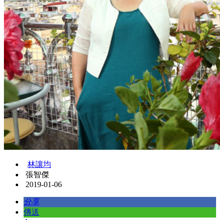
林讓均
張智傑
2019-01-06
分享
傳送