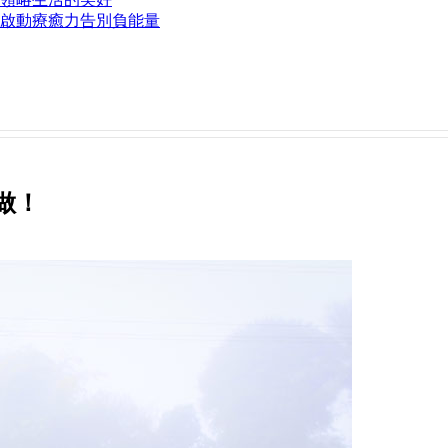
啟動療癒力告別負能量
做！