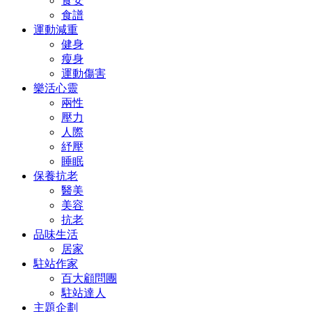
食安
食譜
運動減重
健身
瘦身
運動傷害
樂活心靈
兩性
壓力
人際
紓壓
睡眠
保養抗老
醫美
美容
抗老
品味生活
居家
駐站作家
百大顧問團
駐站達人
主題企劃