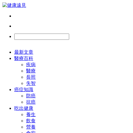
最新文章
醫療百科
疾病
醫療
長照
失智
癌症知識
防癌
抗癌
吃出健康
養生
飲食
營養