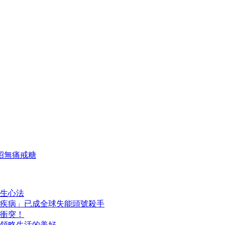
招無痛戒糖
生心法
疾病」已成全球失能頭號殺手
衝突！
領略生活的美好