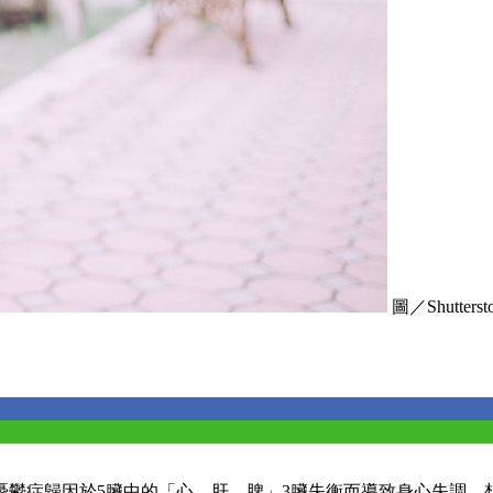
圖／Shutterst
憂鬱症歸因於5臟中的「心、肝、脾」3臟失衡而導致身心失調，