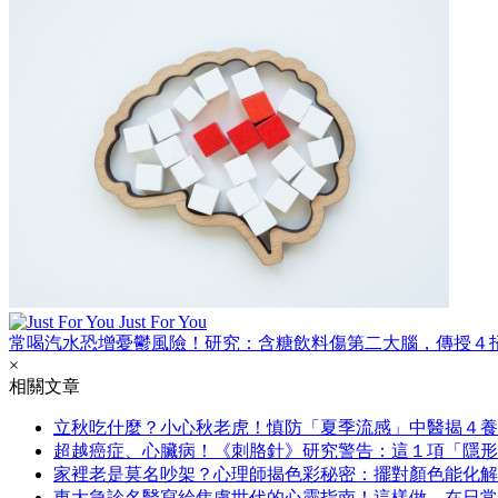
Just For You
常喝汽水恐增憂鬱風險！研究：含糖飲料傷第二大腦，傳授４
×
相關文章
立秋吃什麼？小心秋老虎！慎防「夏季流感」中醫揭４養
超越癌症、心臟病！《刺胳針》研究警告：這１項「隱形
家裡老是莫名吵架？心理師揭色彩秘密：擺對顏色能化解
東大急診名醫寫給焦慮世代的心靈指南！這樣做，在日常