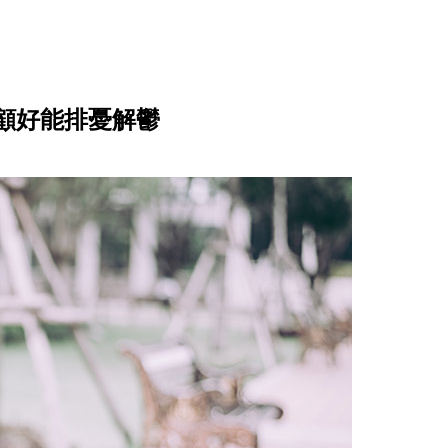
顧好能排憂解鬱