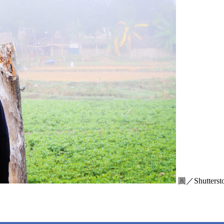
圖／Shuttersto