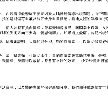
出，西醫看待憂鬱症主要歸因於大腦神經傳導出現問題，而中醫
，指的是能儲存血液及調節全身血量供應，疏通人體的氣機血行
」，使人容易有負面情緒，並感覺胸脅脹滿、胸悶喘不過氣、女
在脾的失衡方面主要為「憂思傷脾」。如果過度憂慮，容易出現
鬱。邱淑娟說明，大腦如能分泌足夠的血清素，可以幫助保持好
子、蛋、堅果類，可幫助產生足量的血清素來幫助抗失眠、憂鬱
讓情緒、身體得以放鬆，都會有不錯的效果。（NOW健康 陳
生活資訊，以及醫療專業的保健新知分享。我們期許成為華文世