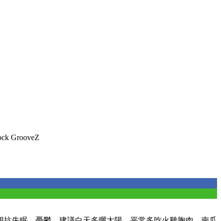
ock GrooveZ
想抗失眠、憂鬱，建議白天多曬太陽，平常多吃火雞胸肉、南瓜