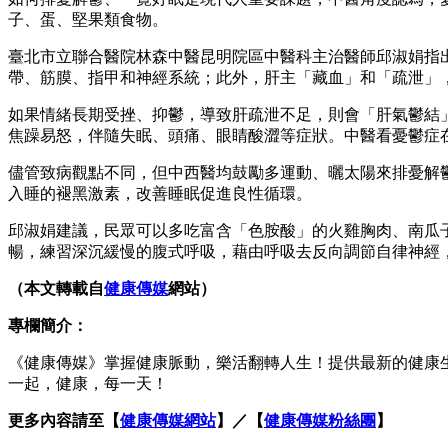
子、蛋、堅果類食物。
臺北市立聯合醫院林森中醫昆明院區中醫科主治醫師邱淑娟指
帶、筋膜、指甲和神經系統；此外，肝主「藏血」和「疏泄」
如果情緒長期受挫、抑鬱，導致肝疏泄不足，則會「肝氣鬱結
焦躁易怒，伴隨失眠、頭痛、眼睛酸澀等症狀。中醫看憂鬱症
儘管致病觀點不同，但中西醫均鼓勵多運動、曬太陽來排憂解
入睡的褪黑激素，改善睡眠促進良性循環。
邱淑娟建議，民眾可以多吃富含「色胺酸」的火雞胸肉、南瓜
暢，練習深沉緩慢的腹式呼吸，藉由呼吸去反向調節自律神經，
（本文轉載自
健康傳媒
網站）
專欄簡介：
《健康傳媒》掌握健康脈動，樂活翻轉人生！提供最新的健康
一起，健康，每一天！
更多內容請至【
健康傳媒網站
】／【
健康傳媒粉絲團
】