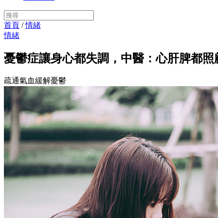
首頁
/
情緒
情緒
憂鬱症讓身心都失調，中醫：心肝脾都照
疏通氣血緩解憂鬱