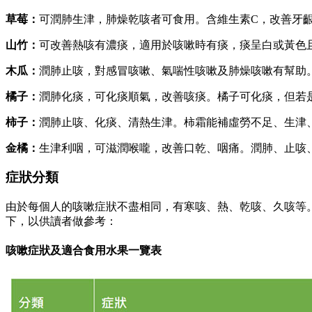
草莓：
可潤肺生津，肺燥乾咳者可食用。含維生素C，改善牙
山竹：
可改善熱咳有濃痰，適用於咳嗽時有痰，痰呈白或黃色
木瓜：
潤肺止咳，對感冒咳嗽、氣喘性咳嗽及肺燥咳嗽有幫助
橘子：
潤肺化痰，可化痰順氣，改善咳痰。橘子可化痰，但若
柿子：
潤肺止咳、化痰、清熱生津。柿霜能補虛勞不足、生津
金橘：
生津利咽，可滋潤喉嚨，改善口乾、咽痛。潤肺、止咳
症狀分類
由於每個人的咳嗽症狀不盡相同，有寒咳、熱、乾咳、久咳等
下，以供讀者做參考：
咳嗽症狀及適合食用水果一覽表