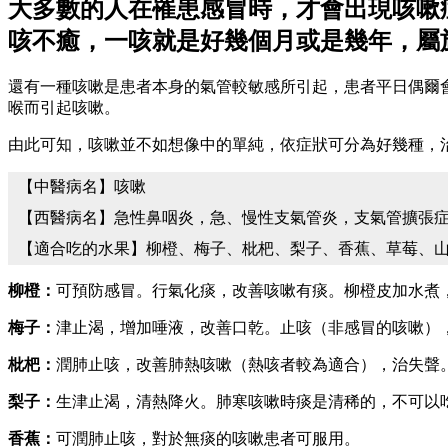
大多數的人在罹患感冒時，才會出現咳嗽
咳不癒，一咳就是好幾個月或是幾年，屬
還有一種咳嗽是患者本身的氣管較敏感所引起，患者平日偶爾
喉而引起咳嗽。
由此可知，咳嗽並不如想像中的單純，依症狀可分為好幾種，
【中醫病名】咳嗽
【西醫病名】急性鼻咽炎，急、慢性支氣管炎，支氣管擴張
【適合吃的水果】柳橙、梅子、枇杷、梨子、香蕉、草莓、
柳橙：
可預防感冒。行氣化痰，改善咳嗽有痰。柳橙皮加水煮
梅子：
津止渴，增加唾液，改善口乾。止咳（非感冒的咳嗽）
枇杷：
潤肺止咳，改善肺熱咳嗽（熱咳者較為適合），治失聲
梨子：
生津止渴，清熱降火。肺寒咳嗽時痰是清稀的，不可以
香蕉：
可潤肺止咳，對於無痰的咳嗽患者可服用。