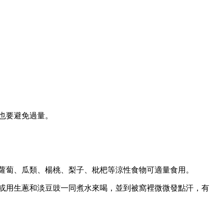
也要避免過量。
白蘿蔔、瓜類、楊桃、梨子、枇杷等涼性食物可適量食用。
糖或用生蔥和淡豆豉一同煮水來喝，並到被窩裡微微發點汗，有