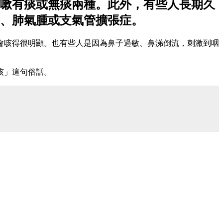
嗽有痰或無痰兩種。此外，有些人長期久
、肺氣腫或支氣管擴張症。
會咳得很明顯。也有些人是因為鼻子過敏、鼻涕倒流，刺激到咽
咳」這句俗話。