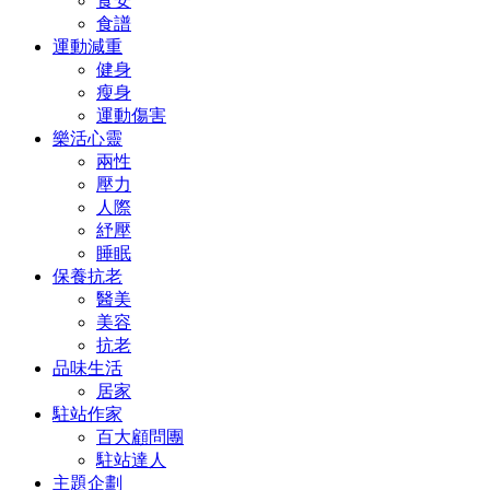
食安
食譜
運動減重
健身
瘦身
運動傷害
樂活心靈
兩性
壓力
人際
紓壓
睡眠
保養抗老
醫美
美容
抗老
品味生活
居家
駐站作家
百大顧問團
駐站達人
主題企劃