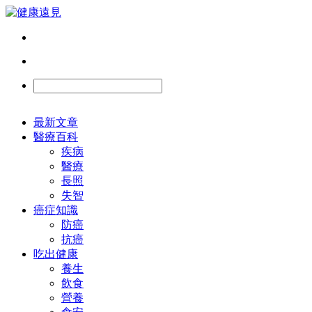
最新文章
醫療百科
疾病
醫療
長照
失智
癌症知識
防癌
抗癌
吃出健康
養生
飲食
營養