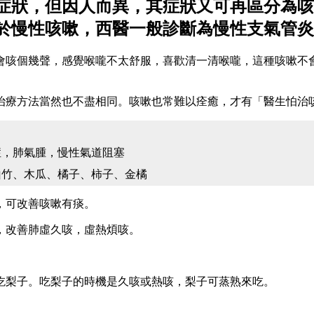
症狀，但因人而異，其症狀又可再區分為咳
於慢性咳嗽，西醫一般診斷為慢性支氣管炎
會咳個幾聲，感覺喉嚨不太舒服，喜歡清一清喉嚨，這種咳嗽不
治療方法當然也不盡相同。咳嗽也常難以痊癒，才有「醫生怕治
症，肺氣腫，慢性氣道阻塞
山竹、木瓜、橘子、柿子、金橘
，可改善咳嗽有痰。
，改善肺虛久咳，虛熱煩咳。
。
吃梨子。吃梨子的時機是久咳或熱咳，梨子可蒸熟來吃。