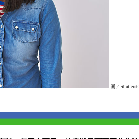
圖／Shuttersto