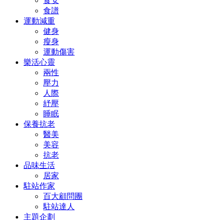
食安
食譜
運動減重
健身
瘦身
運動傷害
樂活心靈
兩性
壓力
人際
紓壓
睡眠
保養抗老
醫美
美容
抗老
品味生活
居家
駐站作家
百大顧問團
駐站達人
主題企劃