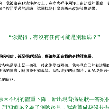
袍，我被綁在點滴注射架上，在病房裡使用護士留給我的電腦，
完全按照受過的訓練，試圖找到什麼東西來改變診斷結果。
❝你覺得，有沒有任何可能是別種病？❞
拒絕相信，甚至拒絕談論，癌細胞正在我的身體裡生長。
皮帶先是要上緊一個孔，後來則變成兩個。我去見自己的初診醫
護我的健康，關切我有如母親。我抵達她的診間時，卻發現是另
己的症狀。
，原因不明的體重下降，新出現背痛症狀—答案
。誰知道呢？為了保險起見，我希望做核磁共振造