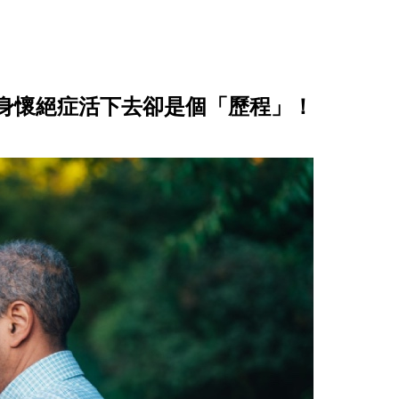
身懷絕症活下去卻是個「歷程」！