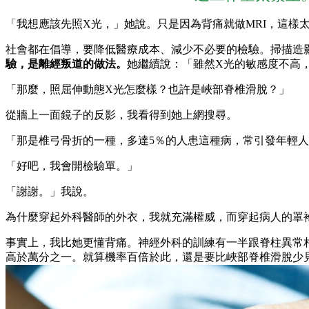
「我想應該先照X光，」她說。只是因為背痛就做MRI，這樣
社會都在倡導，要降低醫療成本、減少不必要的檢驗。掃描造
驗，是離經叛道的做法。
她繼續說：「雖然X光的敏感度不高
「那麼，照屈伸動態X光怎麼樣？也許是峽部脊椎滑脫？」
從牆上一面鏡子的反影，我看得到她上網搜尋。
「那是椎弓骨折的一種，多達5％的人患這種病，常引發年輕
「好吧，我會開檢驗單。」
「謝謝。」我說。
為什麼穿起外科醫師的外衣，我就充滿權威，而穿起病人的罩
事實上，我比她更懂背痛。神經外科的訓練有一半跟脊柱異常
高於萬分之一。就算機率百倍於此，還是要比峽部脊椎滑脫少