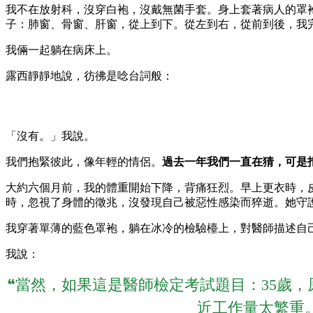
我不在放射科，沒穿白袍，沒戴無菌手套。身上套著病人的罩
子：肺窗、骨窗、肝窗，從上到下。從左到右，從前到後，我
我倆一起躺在病床上。
露西靜靜地說，彷彿是唸台詞般：
「沒有。」我說。
我們抱緊彼此，像年輕的情侶。
過去一年我們一直在猜，可是
大約六個月前，我的體重開始下降，背痛狂烈。早上更衣時，
時，忽視了身體的徵兆，沒發現自己被惡性感染而猝逝。她守
我穿著單薄的藍色罩袍，躺在冰冷的檢驗檯上，對醫師描述自
我說：
❝當然，如果這是醫師檢定考試題目：35歲
近工作量太繁重