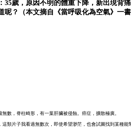
：35歲，原因不明的體重下降，新出現背
？（本文摘自《當呼吸化為空氣》一書，作者為保
瘤無數，脊柱畸形，有一葉肝臟被侵蝕。癌症，擴散極廣。
，這類片子我看過無數次，即使希望渺茫，也會試圖找到某種能