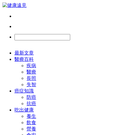
最新文章
醫療百科
疾病
醫療
長照
失智
癌症知識
防癌
抗癌
吃出健康
養生
飲食
營養