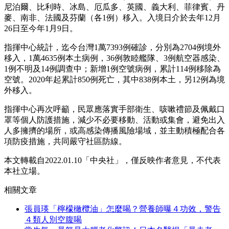
尼泊爾、比利時、冰島、厄瓜多、英國、義大利、菲律賓、丹
麥、南非、法國及芬蘭（各1例）移入。入境日介於去年12月
26日至今年1月9日。
指揮中心統計，迄今台灣1萬7393例確診，分別為2704例境外
移入，1萬4635例本土病例，36例敦睦艦隊、3例航空器感染、
1例不明及14例調查中；新增1例空號病例，累計114例移除為
空號。2020年起累計850例死亡，其中838例本土，另12例為境
外移入。
指揮中心再次呼籲，民眾應落實手部衛生、咳嗽禮節及佩戴口
罩等個人防護措施，減少不必要移動、活動或集會，避免出入
人多擁擠的場所，或高感染傳播風險場域，並主動積極配合各
項防疫措施，共同嚴守社區防線。
本文轉載自2022.01.10「中央社」，僅反映作者意見，不代表
本社立場。
相關文章
張員瑛「檸檬橄欖油」怎麼喝？營養師曝４功效，警告
４類人別空腹喝