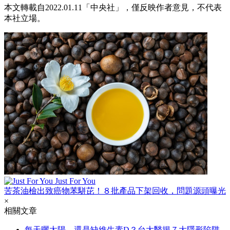
本文轉載自2022.01.11「中央社」，僅反映作者意見，不代表
本社立場。
Just For You
苦茶油檢出致癌物苯駢芘！８批產品下架回收，問題源頭曝光
×
相關文章
每天曬太陽，還是缺維生素D？台大醫揭７大隱形陷阱