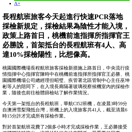
A+
長程航班旅客今天起進行快速PCR落地
採檢新規定，採檢結果為陰性才能入境，
政策上路首日，桃機前進指揮所指揮官王
必勝說，首架抵台的長程航班有4人、高
達10%採檢陽性，比想像高。
桃園國際機場長程航班旅客採檢新措施上路首日，中央流行疫
情指揮中心指揮官陳時中在桃機前進指揮所指揮官王必勝、桃
園國際機場公司總經理但昭璧、疾管署北區管制中心主任巫坤
彬等人的陪同下，在入境長廊隔著玻璃視察候機室內的採檢作
業，隨後也前往檢體篩檢站了解作業情況。
今天第一架抵台的長程航班，華航CI52班機，在凌晨3時59分
自澳洲雪梨飛抵台灣，班機上的入境旅客共41人，截至清晨6
時15分許才完成所有採檢作業。
對於首架航班花費了2個多小時才完成採檢作業，王必勝接受