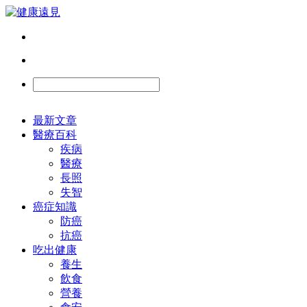
最新文章
醫療百科
疾病
醫療
長照
失智
癌症知識
防癌
抗癌
吃出健康
養生
飲食
營養