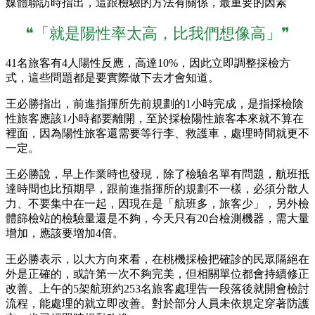
媒體聯訪時指出，這跟檢驗的方法有關係，最重要的因素
❝「就是陽性率太高，比我們想像高」❞
41名旅客有4人陽性反應，高達10%，因此立即調整採檢方
式，這些問題都是要實際做下去才會知道。
王必勝指出，前進指揮所先前規劃的1小時完成，是指採檢陰
性旅客應該1小時都要離開，至於採檢陽性旅客本來就不算在
裡面，因為陽性旅客還需要等行李、救護車，處理時間就更不
一定。
王必勝說，早上作業時也發現，除了檢驗名單有問題，航班抵
達時間也比預期早，跟前進指揮所的規劃不一樣，必須分散人
力、不要集中在一起，因現在是「航班多，旅客少」，另外檢
體篩檢站的檢驗量還是不夠，今天只有20台檢測機器，需大量
增加，應該要增加4倍。
王必勝表示，以大方向來看，在桃機採檢把確診的民眾隔絕在
外是正確的，或許第一次不夠完美，但相關單位都會持續修正
改善。上午的5架航班約253名旅客處理告一段落後就開會檢討
流程，能處理的就立即改善。對於部分人員未依規定穿著防護