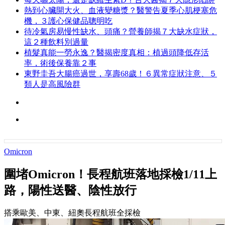
熱到心臟開大火、血液變糖漿？醫警告夏季心肌梗塞危
機，３護心保健品聰明吃
待冷氣房易慢性缺水、頭痛？營養師揭７大缺水症狀，
這２種飲料別過量
植髮真能一勞永逸？醫揭密度真相：植過頭降低存活
率，術後保養靠２事
東野圭吾大腸癌過世，享壽68歲！６異常症狀注意、５
類人是高風險群
Omicron
圍堵Omicron！長程航班落地採檢1/11上
路，陽性送醫、陰性放行
搭乘歐美、中東、紐奧長程航班全採檢