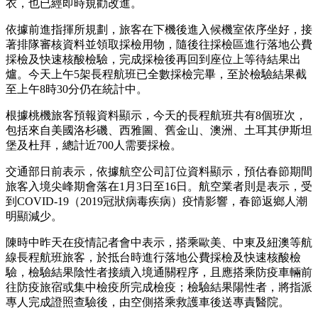
衣，也已經即時規勸改進。
依據前進指揮所規劃，旅客在下機後進入候機室依序坐好，接
著排隊審核資料並領取採檢用物，隨後往採檢區進行落地公費
採檢及快速核酸檢驗，完成採檢後再回到座位上等待結果出
爐。今天上午5架長程航班已全數採檢完畢，至於檢驗結果截
至上午8時30分仍在統計中。
根據桃機旅客預報資料顯示，今天的長程航班共有8個班次，
包括來自美國洛杉磯、西雅圖、舊金山、澳洲、土耳其伊斯坦
堡及杜拜，總計近700人需要採檢。
交通部日前表示，依據航空公司訂位資料顯示，預估春節期間
旅客入境尖峰期會落在1月3日至16日。航空業者則是表示，受
到COVID-19（2019冠狀病毒疾病）疫情影響，春節返鄉人潮
明顯減少。
陳時中昨天在疫情記者會中表示，搭乘歐美、中東及紐澳等航
線長程航班旅客，於抵台時進行落地公費採檢及快速核酸檢
驗，檢驗結果陰性者接續入境通關程序，且應搭乘防疫車輛前
往防疫旅宿或集中檢疫所完成檢疫；檢驗結果陽性者，將指派
專人完成證照查驗後，由空側搭乘救護車後送專責醫院。