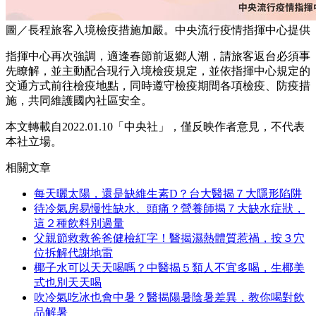
圖／長程旅客入境檢疫措施加嚴。中央流行疫情指揮中心提供
指揮中心再次強調，適逢春節前返鄉人潮，請旅客返台必須事
先瞭解，並主動配合現行入境檢疫規定，並依指揮中心規定的
交通方式前往檢疫地點，同時遵守檢疫期間各項檢疫、防疫措
施，共同維護國內社區安全。
本文轉載自2022.01.10「中央社」，僅反映作者意見，不代表
本社立場。
相關文章
每天曬太陽，還是缺維生素D？台大醫揭７大隱形陷阱
待冷氣房易慢性缺水、頭痛？營養師揭７大缺水症狀，
這２種飲料別過量
父親節救救爸爸健檢紅字！醫揭濕熱體質惹禍，按３穴
位拆解代謝地雷
椰子水可以天天喝嗎？中醫揭５類人不宜多喝，生椰美
式也別天天喝
吹冷氣吃冰也會中暑？醫揭陽暑陰暑差異，教你喝對飲
品解暑