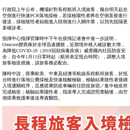
行政院上午公布，機場針對長程航班入境旅客，擬自明天起在
空側進行快速PCR落地採檢，若採檢陽性者將在空側直接進行
後送，採檢陰性者始能進入陸側進行入關作業，以預先阻隔更
多確診者。
指揮中心指揮官陳時中下午在疫情記者會中進一步說明，
Omicron變異株於全球迅速擴散，近期境外移入確診數大增，
為降低COVID-19（2019冠狀病毒疾病）威脅國內社區防疫安
全，自今年1月11日零時起（航班表定抵台時間），調整入境
旅客檢疫措施，請旅客務必配合。
陳時中說，搭乘歐美、中東及紐澳等航線長程航班旅客，於抵
台時進行落地公費採檢及快速核酸檢驗，檢驗結果陰性者接續
入境通關程序，且應搭乘防疫車輛前往防疫旅宿／集中檢疫所
完成檢疫；檢驗結果陽性者，指派專人完成證照查驗後，由空
側搭乘救護車後送專責醫院。