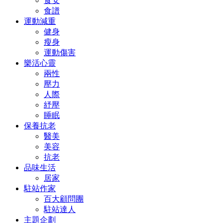
食安
食譜
運動減重
健身
瘦身
運動傷害
樂活心靈
兩性
壓力
人際
紓壓
睡眠
保養抗老
醫美
美容
抗老
品味生活
居家
駐站作家
百大顧問團
駐站達人
主題企劃