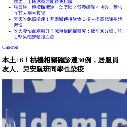
感染，正確休養才能避免化膿
張員瑛「檸檬橄欖油」怎麼喝？營養師曝４功效，警告
４類人別空腹喝
天天吃飽照樣瘦！基因醫傳授飲食５招＋提高代謝生活
習慣
吃大餐怕血糖飆升？減重醫師揭研究：飯前30分鐘，吃
１堅果穩定飯後血糖
Omicron
本土+6！桃機相關確診達30例，居服員
友人、兒安親班同學也染疫