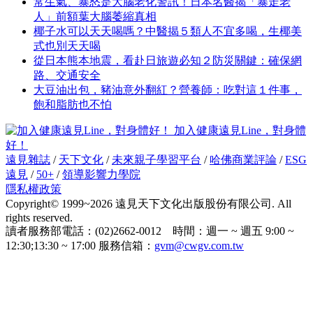
常生氣、暴怒是大腦老化警訊！日本名醫揭「暴走老
人」前額葉大腦萎縮真相
椰子水可以天天喝嗎？中醫揭５類人不宜多喝，生椰美
式也別天天喝
從日本熊本地震，看赴日旅遊必知２防災關鍵：確保網
路、交通安全
大豆油出包，豬油意外翻紅？營養師：吃對這１件事，
飽和脂肪也不怕
加入健康遠見Line，對身體
好！
遠見雜誌
/
天下文化
/
未來親子學習平台
/
哈佛商業評論
/
ESG
遠見
/
50+
/
領導影響力學院
隱私權政策
Copyright© 1999~2026 遠見天下文化出版股份有限公司. All
rights reserved.
讀者服務部電話：(02)2662-0012 時間：週一 ~ 週五 9:00 ~
12:30;13:30 ~ 17:00 服務信箱：
gvm@cwgv.com.tw