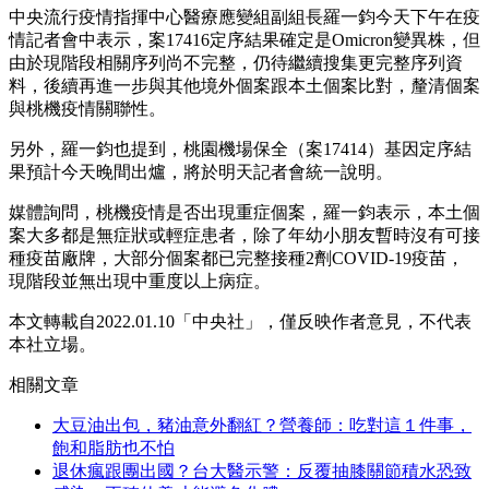
中央流行疫情指揮中心醫療應變組副組長羅一鈞今天下午在疫
情記者會中表示，案17416定序結果確定是Omicron變異株，但
由於現階段相關序列尚不完整，仍待繼續搜集更完整序列資
料，後續再進一步與其他境外個案跟本土個案比對，釐清個案
與桃機疫情關聯性。
另外，羅一鈞也提到，桃園機場保全（案17414）基因定序結
果預計今天晚間出爐，將於明天記者會統一說明。
媒體詢問，桃機疫情是否出現重症個案，羅一鈞表示，本土個
案大多都是無症狀或輕症患者，除了年幼小朋友暫時沒有可接
種疫苗廠牌，大部分個案都已完整接種2劑COVID-19疫苗，
現階段並無出現中重度以上病症。
本文轉載自2022.01.10「中央社」，僅反映作者意見，不代表
本社立場。
相關文章
大豆油出包，豬油意外翻紅？營養師：吃對這１件事，
飽和脂肪也不怕
退休瘋跟團出國？台大醫示警：反覆抽膝關節積水恐致