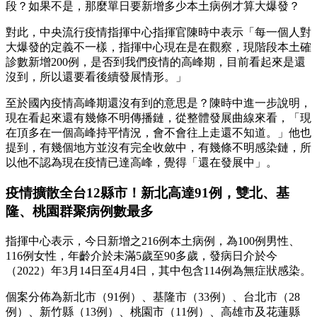
段？如果不是，那麼單日要新增多少本土病例才算大爆發？
對此，中央流行疫情指揮中心指揮官陳時中表示「每一個人對
大爆發的定義不一樣，指揮中心現在是在觀察，現階段本土確
診數新增200例，是否到我們疫情的高峰期，目前看起來是還
沒到，所以還要看後續發展情形。」
至於國內疫情高峰期還沒有到的意思是？陳時中進一步說明，
現在看起來還有幾條不明傳播鏈，從整體發展曲線來看，「現
在頂多在一個高峰持平情況，會不會往上走還不知道。」他也
提到，有幾個地方並沒有完全收斂中，有幾條不明感染鏈，所
以他不認為現在疫情已達高峰，覺得「還在發展中」。
疫情擴散全台12縣市！新北高達91例，雙北、基
隆、桃園群聚病例數最多
指揮中心表示，今日新增之216例本土病例，為100例男性、
116例女性，年齡介於未滿5歲至90多歲，發病日介於今
（2022）年3月14日至4月4日，其中包含114例為無症狀感染。
個案分佈為新北市（91例）、基隆市（33例）、台北市（28
例）、新竹縣（13例）、桃園市（11例）、高雄市及花蓮縣