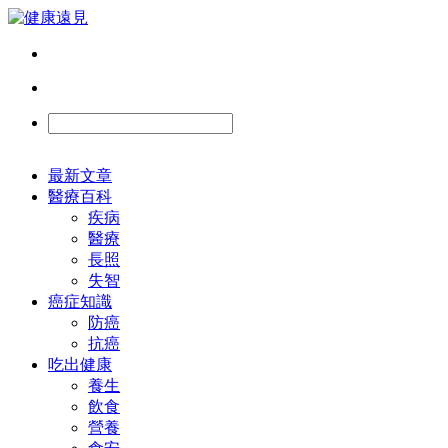
最新文章
醫療百科
疾病
醫療
長照
失智
癌症知識
防癌
抗癌
吃出健康
養生
飲食
營養