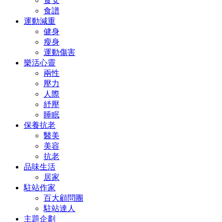
食安
食譜
運動減重
健身
瘦身
運動傷害
樂活心靈
兩性
壓力
人際
紓壓
睡眠
保養抗老
醫美
美容
抗老
品味生活
居家
駐站作家
百大顧問團
駐站達人
主題企劃