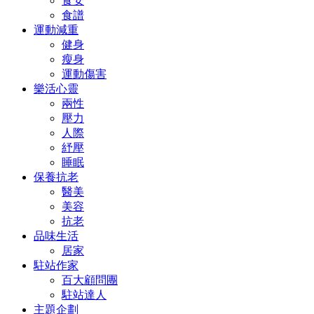
食安
食譜
運動減重
健身
瘦身
運動傷害
樂活心靈
兩性
壓力
人際
紓壓
睡眠
保養抗老
醫美
美容
抗老
品味生活
居家
駐站作家
百大顧問團
駐站達人
主題企劃