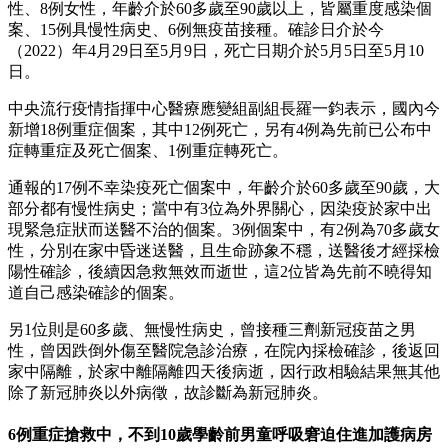
性、8例女性，年齡介於60多歲至90歲以上，皆屬重度感染個
案、15例具慢性病史、6例無疫苗接種。確診日介於今
（2022）年4月29日至5月9日，死亡日期介於5月5日至5月10
日。
中央流行疫情指揮中心醫療應變組副組長羅一鈞表示，國內今
新增18例重症個案，其中12例死亡，另有4例為先前已公布中
症轉重症及死亡個案、1例重症轉死亡。
通報的17例不幸染疫死亡個案中，年齡介於60多歲至90歲，大
部分都有慢性病史；當中有3位為外界關心，因染疫於家中出
現緊急症狀而送醫不治的個案。3例個案中，有2例為70多歲女
性，分別在家中昏迷送醫，且生命跡象不穩，送醫後才經採檢
陽性確診，後續因急救無效而逝世，這2位皆為先前不曉得知
道自己感染確診的個案。
另1位則是60多歲、無慢性病史，曾接種三劑新冠疫苗之男
性，曾因跌倒外傷至醫院急診治療，在院內採檢確診，後返回
家中隔離，於家中離隔離四天後病逝，因行政相驗結果無其他
除了新冠肺炎以外病徵，故診斷為新冠肺炎。
6例重症搶救中，不到10歲學齡前男童呼吸窘迫住進加護病房