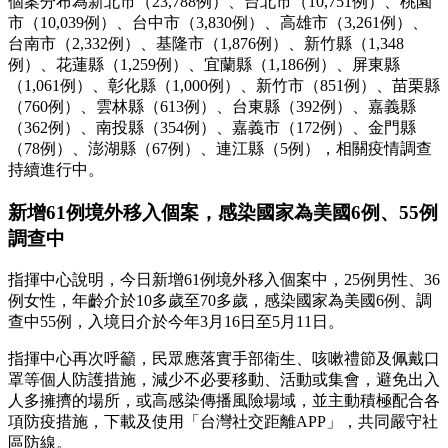
個案分布為新北市（23,788例）、台北市（10,751例）、桃園
市（10,039例）、台中市（3,830例）、高雄市（3,261例）、
台南市（2,332例）、基隆市（1,876例）、新竹縣（1,348
例）、花蓮縣（1,259例）、宜蘭縣（1,186例）、屏東縣
（1,061例）、彰化縣（1,000例）、新竹市（851例）、苗栗縣
（760例）、雲林縣（613例）、台東縣（392例）、嘉義縣
（362例）、南投縣（354例）、嘉義市（172例）、金門縣
（78例）、澎湖縣（67例）、連江縣（5例），相關疫情調查
持續進行中。
新增61例境外移入個案，感染國家為美國6例、55例
調查中
指揮中心說明，今日新增61例境外移入個案中，25例男性、36
例女性，年齡介於10多歲至70多歲，感染國家為美國6例、調
查中55例，入境日介於今年3月16日至5月11日。
指揮中心再次呼籲，民眾應落實手部衛生、咳嗽禮節及佩戴口
罩等個人防護措施，減少不必要移動、活動或集會，避免出入
人多擁擠的場所，或高感染傳播風險場域，並主動積極配合各
項防疫措施，下載及使用「台灣社交距離APP」，共同嚴守社
區防線。