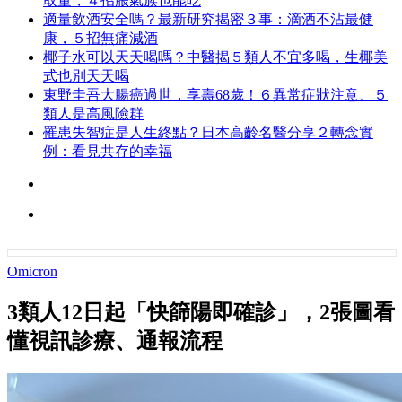
取量，４招脹氣族也能吃
適量飲酒安全嗎？最新研究揭密３事：滴酒不沾最健
康，５招無痛減酒
椰子水可以天天喝嗎？中醫揭５類人不宜多喝，生椰美
式也別天天喝
東野圭吾大腸癌過世，享壽68歲！６異常症狀注意、５
類人是高風險群
罹患失智症是人生終點？日本高齡名醫分享２轉念實
例：看見共存的幸福
Omicron
3類人12日起「快篩陽即確診」，2張圖看
懂視訊診療、通報流程