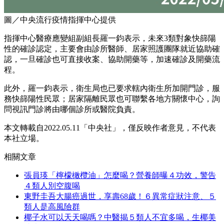
圖／中央流行疫情指揮中心提供
指揮中心醫療應變組副組長羅一鈞表示，未來3類對象快篩陽
性的確診認定，主要會由診所醫師、居家照護團隊就近協助確
認，一旦確診也可直接收案、協助開藥等，加速確診及開藥流
程。
此外，羅一鈞表示，衛生局也已要求轄內衛生所加開門診，服
務快篩陽性民眾；居家隔離民眾也可聯繫各地方關懷中心，詢
問視訊門診將由哪個診所或醫院負責。
本文轉載自2022.05.11「中央社」，僅反映作者意見，不代表
本社立場。
相關文章
張員瑛「檸檬橄欖油」怎麼喝？營養師曝４功效，警告
４類人別空腹喝
東野圭吾大腸癌過世，享壽68歲！６異常症狀注意、５
類人是高風險群
椰子水可以天天喝嗎？中醫揭５類人不宜多喝，生椰美