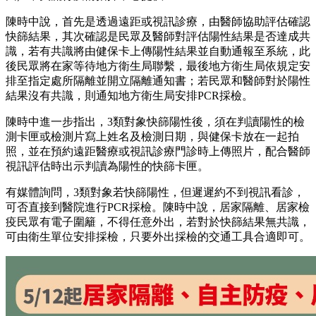
陳時中說，首先是透過遠距或視訊診療，由醫師協助評估確認
快篩結果，其次確認是民眾及醫師對評估陽性結果是否達成共
識，若有共識將由健保卡上傳陽性結果並自動通報至系統，此
後民眾將在家等待地方衛生局聯繫，最後地方衛生局依規定安
排至指定處所隔離並開立隔離通知書；若民眾和醫師對於陽性
結果沒有共識，則通知地方衛生局安排PCR採檢。
陳時中進一步指出，3類對象快篩陽性後，須在判讀陽性的檢
測卡匣或檢測片寫上姓名及檢測日期，與健保卡放在一起拍
照，並在預約遠距醫療或視訊診療門診時上傳照片，配合醫師
視訊評估時出示判讀為陽性的快篩卡匣。
有媒體詢問，3類對象若快篩陽性，但遲遲約不到視訊看診，
可否直接到醫院進行PCR採檢。陳時中說，居家隔離、居家檢
疫民眾有電子圍籬，不得任意外出，若對於快篩結果無共識，
可由衛生單位安排採檢，只要外出採檢的交通工具合適即可。