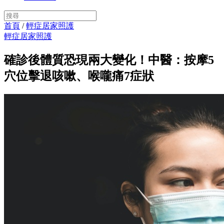
首頁
/
輕症居家照護
輕症居家照護
確診後體質恐現兩大變化！中醫：按摩5
穴位擊退咳嗽、喉嚨痛7症狀