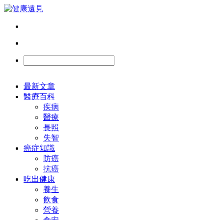
最新文章
醫療百科
疾病
醫療
長照
失智
癌症知識
防癌
抗癌
吃出健康
養生
飲食
營養