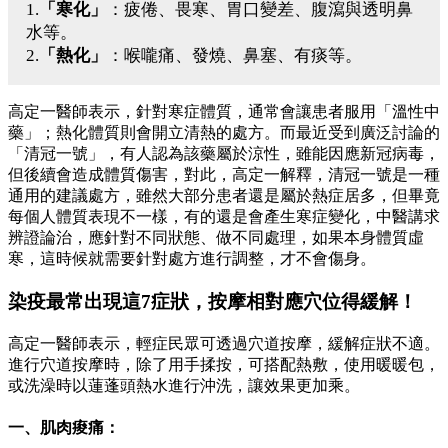
1.
「寒化」
：疲倦、畏寒、胃口變差、腹瀉與透明鼻
水等。
2.
「熱化」
：喉嚨痛、發燒、鼻塞、有痰等。
高定一醫師表示，針對寒症體質，通常會讓患者服用「溫性中
藥」；熱化體質則會開立清熱的處方。而最近受到廣泛討論的
「清冠一號」，有人認為該藥屬於涼性，雖能因應新冠病毒，
但後續會造成體質傷害，對此，高定一解釋，清冠一號是一種
通用的建議處方，雖然大部分患者還是屬於熱症居多，但畢竟
每個人體質表現不一樣，有的還是會產生寒症變化，中醫講求
辨證論治，應針對不同狀態、做不同處理，如果本身體質虛
寒，這時候就需要針對處方進行調整，才不會傷身。
染疫最常出現這7症狀，按摩相對應穴位得緩解！
高定一醫師表示，輕症民眾可透過穴道按摩，緩解症狀不適。
進行穴道按摩時，除了用手揉按，可搭配熱敷，使用暖暖包，
或洗澡時以蓮蓬頭熱水進行沖洗，讓效果更加乘。
一、肌肉痠痛：