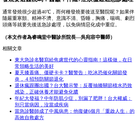
通常發燒很少超過40
℃，
而何種發燒要後送至醫院呢？如果伴
隨嚴重寒顫、精神不濟、意識不清、昏睡，胸痛，喘鳴、劇烈
頭痛等就要先後送急診處理，以免病情惡化成中重症。
（本文作者為睿鳴堂中醫診所院長—吳宛容
中醫師
）
相關文章
東大急診名醫寫給焦慮世代的心靈指南！這樣做，在日
常領略生活的美好
夏天膝蓋痛、僵硬卡卡？醫警告：吃冰恐催化關節發
炎，４招預防關節退化
退休瘋跟團出國？台大醫示警：反覆抽膝關節積水恐致
感染，正確休養才能避免化膿
年紀大發福？中年防肌少症，別漏了肥胖！台大權威：
別只當病因，沒當成疾病
當急診醫師成了中風病患：他復健6個月「重啟人生」的
高效自救處方