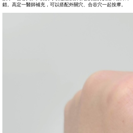
錯。高定一醫師補充，可以搭配外關穴、合谷穴一起按摩。