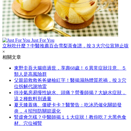
Just For You
立秋吃什麼？中醫推薦百合雪梨茶食譜，按３大穴位宣肺止咳
×
相關文章
東野圭吾大腸癌過世，享壽68歲！６異常症狀注意、５
類人是高風險群
父親節救救爸爸健檢紅字！醫揭濕熱體質惹禍，按３穴
位拆解代謝地雷
待冷氣房易慢性缺水、頭痛？營養師揭７大缺水症狀，
這２種飲料別過量
夏天膝蓋痛、僵硬卡卡？醫警告：吃冰恐催化關節發
炎，４招預防關節退化
腎虛會怎樣？中醫師揭１１大症狀！教你吃７大黑色食
材、穴位補腎