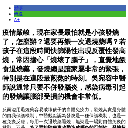
分享
傳送
A+
疫情嚴峻，現在家長最怕就是小孩發燒
了，怎麼辦？還要再餵一次退燒藥嗎？若
孩子在這段時間快篩陽性出現反覆性發高
燒，常因擔心「燒壞了腦子」，直覺地餵
食退燒藥，發燒總是讓家屬非常的緊張，
特別是在這段最煎熬的時刻。吳宛容中醫
師說通常只要不併發腦炎，感染病毒引起
的發燒讓腦部受損的機會非常低。
反而濫用退燒藥容易破壞孩子的自體免疫力，發燒其實是身體
的自我保護機制，中醫觀點認為發燒是一種保護機制，也是一
種免疫反應，每用一次退燒藥退燒，無疑是一場對自體免疫的
挑戰。不過，
為了要排除病毒攻擊造成腦炎的可能性，
發燒超