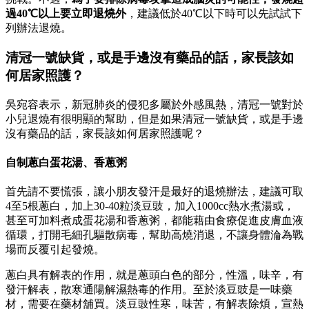
過
40
℃以上要立即退燒外
，建議低於40℃以下時可以先試試下
列辦法退燒。
清冠一號缺貨，或是手邊沒有藥品的話，家長該如
何居家照護？
吳宛容表示，新冠肺炎的侵犯多屬於外感風熱，清冠一號對於
小兒退燒有很明顯的幫助，但是如果清冠一號缺貨，或是手邊
沒有藥品的話，家長該如何居家照護呢？
自制蔥白蛋花湯、香蔥粥
首先請不要慌張，讓小朋友發汗是最好的退燒辦法，建議可取
4至5根蔥白，加上30-40粒淡豆豉，加入1000cc熱水煮湯或，
甚至可加料煮成蛋花湯和香蔥粥，都能藉由食療促進皮膚血液
循環，打開毛細孔驅散病毒，幫助高燒消退，不讓身體淪為戰
場而反覆引起發燒。
蔥白具有解表的作用，就是蔥頭白色的部分，性溫，味辛，有
發汗解表，散寒通陽解濕熱毒的作用。至於淡豆豉是一味藥
材，需要在藥材舖買。淡豆豉性寒，味苦，有解表除煩，宣熱