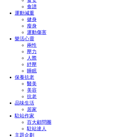
食安
食譜
運動減重
健身
瘦身
運動傷害
樂活心靈
兩性
壓力
人際
紓壓
睡眠
保養抗老
醫美
美容
抗老
品味生活
居家
駐站作家
百大顧問團
駐站達人
主題企劃