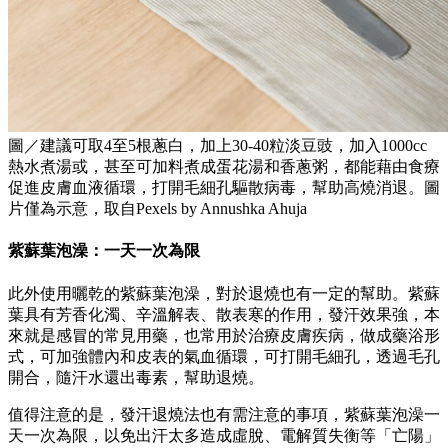
圖／建議可取4至5根蔥白，加上30-40粒淡豆豉，加入1000cc
熱水煮湯或，甚至可加料煮成蛋花湯和香蔥粥，都能藉由食療
促進皮膚血液循環，打開毛細孔驅散病毒，幫助高燒消退。圖
片僅為示意，取自Pexels by Annushka Ahuja
紫蘇葉泡澡：
一天一次
為限
此外使用曬乾的紫蘇葉泡澡，對於退燒也有一定的幫助。紫蘇
葉具有芳香化濁、辛溫解表、散表寒的作用，發汗效果強，本
來就是感冒的常見用藥，也常用於治療皮膚疾病，做成藥浴形
式，可加強體內和皮表的氣血循環，可打開毛細孔，透過毛孔
開合，隨汗水還出毒素，幫助退燒。
值得注意的是，發汗退燒法也有需注意的事項，紫蘇葉泡澡一
天一次為限，以免出汗太多造成虛脫、電解質失衡等「亡陽」