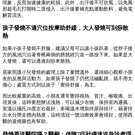
現象，反而加速健康的耗損。此外，出汗後不可吹風，以免風
邪趁毛孔打開時二度侵入，出汗後要補充點運動飲料，避免電
解質流失。
孩子發燒不適穴位按摩助舒緩，大人發燒可刮痧散
熱
如果小孩子發燒不舒服，建議父母可以讓小孩趴著，從脖子後
方的風池穴沿著脊椎兩側的膀胱經穴道一路按下來。如果是大
人發燒，還可以透過刮痧來散熱。
居家照護小兒發燒的處理上除了量體溫外，還得細心觀察小朋
友的反應與活動力。如果孩子發燒了仍然活繃亂跳，就不用太
擔心；處置方式則以孩子「覺得舒服」為主。
而比較嚴重的高燒，小朋友通常覺得很熱、冒汗、喉嚨痛、出
現黃痰，這時要想辦法洩熱，可以減少衣物、保持室內通風，
室溫以攝氏26度左右最好，多喝溫水增加排尿與排汗，藉著排
出水分帶走體內熱度，這時清冠一號治療效果會很好，使用西
醫的退燒藥也有幫助。
發燒要送醫院嗎？醫籲：伴隨7症狀儘速送急診處理