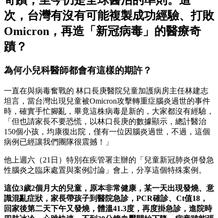
奇蹟，至今仍是全球醫治的準則。這一
次，台灣有沒有可能複製成功經驗、打敗
Omicron，再造「新冠病毒」的醫療奇
蹟？
為何小兒科醫師都會有這樣的期許？
一直在與病毒奮戰的 林口長庚醫院兒童加護病房主任林建志
坦言，當台灣出現兒童被Omicron攻擊轉重症腦炎過世的事件
時，確實手忙腳亂，畢竟這株病毒是新的，大家都沒有經驗，
「但也請家長不要恐慌，以林口長庚的數據顯示，總計醫治
150個小孩，均康復出院，僅有一位因腦炎過世，不過，這個
病例已經讓我們團隊很震撼！」
他上週六（21日）特別在疾管署主辦的「兒童新冠肺炎併發急
性腦炎之臨床處置與案例討論」會上，分享這個特殊案例。
這位3歲2個月大的兒童，原本非常健康，某一天出現發燒、意
識混亂症狀，家長帶孩子到醫院急診，PCR確診、Ct值18，
回家後第二天下午又發燒，體溫41.3度，再度掛急診，進院時