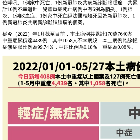
位哮吼、1例家中死亡、1例新冠肺炎共病新診斷腦腫瘤；共累
計10例不幸逝世，兒童重症死亡病例中有6例為腦炎、1例肺
炎、1例敗血症、1例家中死亡經法醫相驗死因為新冠肺炎、1
例新冠肺炎共病新診斷腦腫瘤的個案。
從今（2022）年1月截至目前，本土病例共累計170萬7640案，
中重症累積達4439例，其中1058人不幸病歿；本土病例確診輕
症無症狀比例為99.74％，中症比例為0.18％，重症為0.08％。