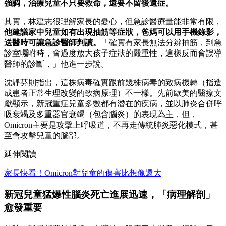
強調，治療兒童不只要救命，還要不留後遺症。
其實，林建志很理解家長的憂心，但急診醫療量能非常有限，
他建議家中兒童如有出現抽筋等症狀，爸媽可以用手機錄影，
送醫時可讓急診醫師判讀。
「確實有家長無法分辨抽筋，到急
診室囑咐時，會過度放大孩子症狀的嚴重性，這樣反而會誤導
醫師的診斷，」他進一步說。
沈靜芬則指出，這株病毒確實跟前幾株病毒的致病機轉（指造
成患者正常生理改變的致病原理）不一樣。先前歐美的醫療文
獻顯示，新冠重症兒童多數都有潛在的疾病，並以肺炎合併呼
吸衰竭及多重器官衰竭（包含腦炎）的表現為主，但，
Omicron主要是攻擊上呼吸道，不再走傳統肺炎惡化模式，甚
至會攻擊兒童的腦部。
延伸閱讀
家長快看！Omicron對兒童的傷害比想像還大
新冠兒童猛爆性腦炎死亡進展迅速，「病理解剖」
愈發重要