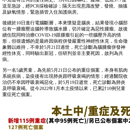
送至急診，經PCR採檢確診；隔天出現意識改變，發燒、抽搐
及缺氧情形，緊急插管入住加護病房。
後續於10日進行電腦斷層，本來懷疑是腦炎，結果發現小腦部
位有一腫瘤壓迫腦幹導致腦水腫，切片確定為惡性腫瘤。故後
續住院同時治療COVID-19跟腫瘤引起的一些腦壓升高的情
形，但很遺憾的是最終因病程併發嚴重性神經性休克，生命徵
象難以維持，不幸於5月21日過世，死亡診斷為腦腫瘤併發神
經性休克，同時驗出新冠，但研判並非主要死因，故列為共
病。
另一名5歲男童，為先前5月21日公布的重症個案，本身有肌肉
系統疾病，染疫後有出現肺炎跟呼吸衰竭的情形；經過醫院收
治仍不幸因呼吸衰竭惡化，於5月19日逝世，死亡診斷為肺炎
及呼吸衰竭。從今2022年1月本土疫情以來，已累計10例兒童
重症死亡個案。