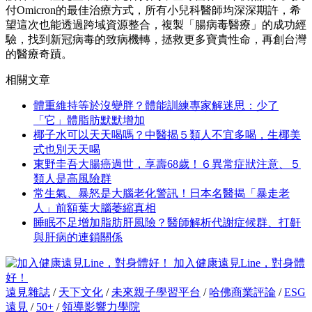
付Omicron的最佳治療方式，所有小兒科醫師均深深期許，希
望這次也能透過跨域資源整合，複製「腸病毒醫療」的成功經
驗，找到新冠病毒的致病機轉，拯救更多寶貴性命，再創台灣
的醫療奇蹟。
相關文章
體重維持等於沒變胖？體能訓練專家解迷思：少了
「它」體脂肪默默增加
椰子水可以天天喝嗎？中醫揭５類人不宜多喝，生椰美
式也別天天喝
東野圭吾大腸癌過世，享壽68歲！６異常症狀注意、５
類人是高風險群
常生氣、暴怒是大腦老化警訊！日本名醫揭「暴走老
人」前額葉大腦萎縮真相
睡眠不足增加脂肪肝風險？醫師解析代謝症候群、打鼾
與肝病的連鎖關係
加入健康遠見Line，對身體
好！
遠見雜誌
/
天下文化
/
未來親子學習平台
/
哈佛商業評論
/
ESG
遠見
/
50+
/
領導影響力學院