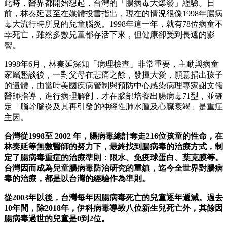
此時，醫界都開始想起，台灣的「腸病毒大爆發」經驗。日
前，林奏延甚至在媒體投書指出，現在的情況很像1998年腸病
毒大流行時所見的兒童腦炎。1998年這一年，就有78位病童不
幸死亡，雖然多數兒童都存活下來，但健康卻受到長遠的影
響。
1998年6月，林奏延深知「病理檢查」非常重要，主動與病童
家屬懇談後，一對父母在悲痛之餘，發揮大愛，願意捐出孩子
的遺體，由當時美國疾病管制與預防中心感染病理專家謝文儒
醫師指導，進行病理解剖，才在腦部培養出腸病毒71型，並確
定「腦幹腦炎及其再引發的神經性肺水腫及心臟衰竭」是重症
主因。
台灣從1998至 2002 年，腸病毒總計奪走216位孩童的性命，在
林奏延等無數醫師的努力下，最終找到腸病毒的治療方式，制
定了腸病毒重症的治療準則：限水、免疫球蛋白、葉克膜等。
台灣因而成為兒童腸病毒防治研究的重鎮，迄今全世界對腸病
毒的治療，都是以台灣的經驗作為準則。
從2003年以後，台灣每年因腸病毒死亡的兒童逐年遞減。過去
10年間，除2018年，伊科病毒導致八位新生兒死亡外，其餘因
腸病毒過世的兒童是0到2位。