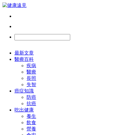
最新文章
醫療百科
疾病
醫療
長照
失智
癌症知識
防癌
抗癌
吃出健康
養生
飲食
營養