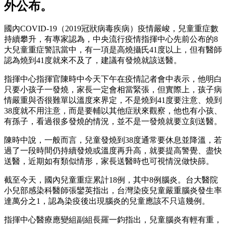
外公布。
國內COVID-19（2019冠狀病毒疾病）疫情嚴峻，兒童重症數
持續攀升，有專家認為，中央流行疫情指揮中心先前公布的8
大兒童重症警訊當中，有一項是高燒攝氏41度以上，但有醫師
認為燒到41度就來不及了，建議有發燒就該送醫。
指揮中心指揮官陳時中今天下午在疫情記者會中表示，他明白
只要小孩子一發燒，家長一定會相當緊張，但實際上，孩子病
情嚴重與否很難單以溫度來界定，不是燒到41度要注意、燒到
38度就不用注意，而是要輔以其他症狀來觀察，他也有小孩、
有孫子，看過很多發燒的情況，並不是一發燒就要立刻送醫。
陳時中說，一般而言，兒童發燒到38度通常要休息並降溫，若
過了一段時間仍持續發燒或溫度再升高，就要提高警覺、盡快
送醫，近期如有類似情形，家長送醫時也可視情況做快篩。
截至今天，國內兒童重症累計18例，其中8例腦炎。台大醫院
小兒部感染科醫師張鑾英指出，台灣染疫兒童嚴重腦炎發生率
達萬分之1，認為染疫後出現腦炎的兒童應該不只這幾例。
指揮中心醫療應變組副組長羅一鈞指出，兒童腦炎有輕有重，