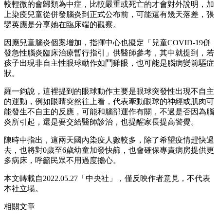
較輕微的會歸類為中症，比較嚴重或死亡的才會對外說明，加
上染疫兒童從併發腦炎到正式公布前，可能還有幾天落差，張
鑾英應是分享她在臨床端的觀察。
因應兒童腦炎個案增加，指揮中心也擬定「兒童COVID-19併
發急性腦炎臨床治療暫行指引」供醫師參考，其中就提到，若
孩子出現非自主性眼球動作如鬥雞眼，也可能是腦病變前驅症
狀。
羅一鈞說，這裡提到的眼球動作主要是眼球突發性出現不自主
的運動，例如眼睛突然往上看，代表牽動眼球的神經或肌肉可
能發生不自主的反應，可能和腦部運作有關，不過是否因為腦
炎所引起，還是要交給醫師診治，也提醒家長提高警覺。
陳時中指出，這兩天國內染疫人數較多，除了希望疫情趕快過
去，也將對0歲至6歲幼童加發快篩，也會確保專責病房提供更
多病床，呼籲民眾不用過度擔心。
本文轉載自2022.05.27「中央社」，僅反映作者意見，不代表
本社立場。
相關文章