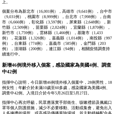
上。
個案分布為新北市（16,001例），高雄市（9,641例），台中市
（9,031例），桃園市（8,999例），台北市（7,998例），台南
市（6,666例），彰化縣（3,597例），屏東縣（2,648例），新
竹縣（2,509例），苗栗縣（2,024例），宜蘭縣（1,870例），
新竹市（1,759例），雲林縣（1,466例），基隆市（1,433
例），花蓮縣（1,326例），嘉義縣（1,014例），南投縣（997
例），台東縣（774例），嘉義市（585例），金門縣（203
例），澎湖縣（200例），連江縣（94例），相關疫情調查持
續進行中。
新增46例境外移入個案，感染國家為美國4例、調查
中42例
指揮中心說明，今日新增46例境外移入個案中，28例男性，18
例女性；年齡介於未滿10歲至60多歲，感染國家為美國4例、
調查中42例。入境日介於今年5月26日至5月27日。
指揮中心再次呼籲，民眾應落實手部衛生、咳嗽禮節及佩戴口
罩等個人防護措施，減少不必要移動、活動或集會，避免出入
人多擁擠的場所，或高感染傳播風險場域，並主動積極配合各