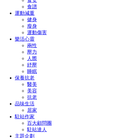
食安
食譜
運動減重
健身
瘦身
運動傷害
樂活心靈
兩性
壓力
人際
紓壓
睡眠
保養抗老
醫美
美容
抗老
品味生活
居家
駐站作家
百大顧問團
駐站達人
主題企劃