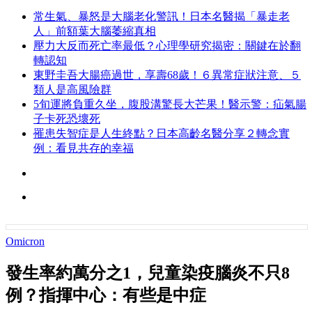
常生氣、暴怒是大腦老化警訊！日本名醫揭「暴走老
人」前額葉大腦萎縮真相
壓力大反而死亡率最低？心理學研究揭密：關鍵在於翻
轉認知
東野圭吾大腸癌過世，享壽68歲！６異常症狀注意、５
類人是高風險群
5旬運將負重久坐，腹股溝驚長大芒果！醫示警：疝氣腸
子卡死恐壞死
罹患失智症是人生終點？日本高齡名醫分享２轉念實
例：看見共存的幸福
Omicron
發生率約萬分之1，兒童染疫腦炎不只8
例？指揮中心：有些是中症