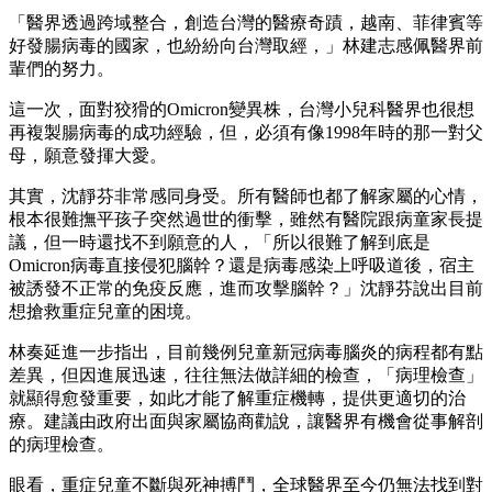
「醫界透過跨域整合，創造台灣的醫療奇蹟，越南、菲律賓等
好發腸病毒的國家，也紛紛向台灣取經，」林建志感佩醫界前
輩們的努力。
這一次，面對狡猾的Omicron變異株，台灣小兒科醫界也很想
再複製腸病毒的成功經驗，但，必須有像1998年時的那一對父
母，願意發揮大愛。
其實，沈靜芬非常感同身受。所有醫師也都了解家屬的心情，
根本很難撫平孩子突然過世的衝擊，雖然有醫院跟病童家長提
議，但一時還找不到願意的人，「所以很難了解到底是
Omicron病毒直接侵犯腦幹？還是病毒感染上呼吸道後，宿主
被誘發不正常的免疫反應，進而攻擊腦幹？」沈靜芬說出目前
想搶救重症兒童的困境。
林奏延進一步指出，目前幾例兒童新冠病毒腦炎的病程都有點
差異，但因進展迅速，往往無法做詳細的檢查，「病理檢查」
就顯得愈發重要，如此才能了解重症機轉，提供更適切的治
療。建議由政府出面與家屬協商勸說，讓醫界有機會從事解剖
的病理檢查。
眼看，重症兒童不斷與死神搏鬥，全球醫界至今仍無法找到對