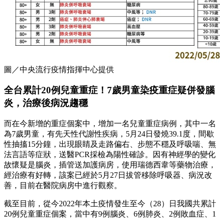
圖／中央流行疫情指揮中心提供
全台累計20例兒童重症！7歲男童染疫重症疑併發腦
炎，治療後病況趨穩
而在今新增的重症個案中，增加一名兒童重症病例，其中一名
為7歲男童，有先天性代謝性疾病，5月24日發燒39.1度，間歇
性抽搐15分鐘，出現眼睛及走路偏右、步態不穩及呼吸喘、無
法言語等症狀，送醫PCR採檢為陽性確診。因有神經學的變化
故懷疑是腦炎，插管送加護病房，使用瑞德西韋等藥物治療，
經治療有好轉，該案已經於5月27日拔管移除呼吸器、病況改
善，目前在醫院病房中進行觀察。
截至目前，從今2022年本土疫情發生至今（28）日我國共累計
20例兒童重症個案，當中有9例腦炎、6例肺炎、2例敗血症、1