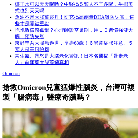
椰子水可以天天喝嗎？中醫揭５類人不宜多喝，生椰美
式也別天天喝
魚油不是大腦萬靈丹！研究揭高劑量DHA難防失智，這
些才是關鍵重點
吃晚飯倍感孤獨？心理師談空巢期，用１０習慣強健大
腦、預防失智
東野圭吾大腸癌過世，享壽68歲！６異常症狀注意、５
類人是高風險群
常生氣、暴怒是大腦老化警訊！日本名醫揭「暴走老
人」前額葉大腦萎縮真相
Omicron
搶救Omicron兒童猛爆性腦炎，台灣可複
製「腸病毒」醫療奇蹟嗎？