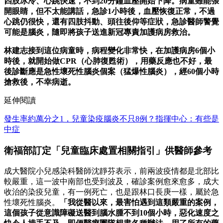
四肢冰冷、心跳快速，不到20分鐘血壓開始下降。病童雖能張
開眼睛，但不太能講話，急診1小時後，血壓恢復正常，不過
心跳仍很快，還有四肢抖動、頭往後仰等症狀，急診醫師警覺
可能是腦炎，隨即將孩子送進新冠專責加護病房救治。
林建志接到這位病童時，病程變化非常快，在加護病房6個小
時後，就開始做CPR（心肺復甦術），用藥反應也不好，最
後診斷應是急性壞死性腦炎個案（猛爆性腦炎），經60個小時
搶救後，不幸病逝。
延伸閱讀
發生率約萬分之1，兒童染疫腦炎不只8例？指揮中心：有些是
中症
衛福部訂定「兒童臨床處置相關指引」供醫師參考
成大醫院小兒感染科醫師沈靜芬表示，前兩波疫情都是北部比
較嚴重，這一波中南部也受到波及，確診案例愈來愈多，成大
收治的染疫兒童，有一例死亡，也是跟林口長庚一樣，屬於急
性壞死性腦炎。
「我從醫以來，最害怕遇到這類嚴重的案例，
這個孩子從意識障礙送醫到腦水腫不到10個小時，惡化速度之