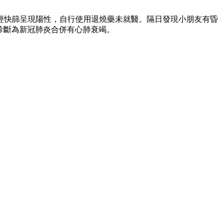
、經快篩呈現陽性，自行使用退燒藥未就醫。隔日發現小朋友有昏
診斷為新冠肺炎合併有心肺衰竭。