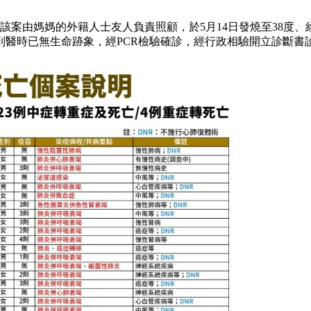
該案由媽媽的外籍人士友人負責照顧，於5月14日發燒至38度
到醫時已無生命跡象，經PCR檢驗確診，經行政相驗開立診斷書