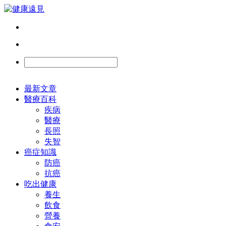
最新文章
醫療百科
疾病
醫療
長照
失智
癌症知識
防癌
抗癌
吃出健康
養生
飲食
營養