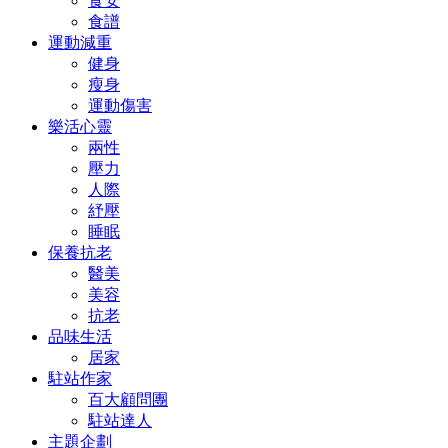
食安
食譜
運動減重
健身
瘦身
運動傷害
樂活心靈
兩性
壓力
人際
紓壓
睡眠
保養抗老
醫美
美容
抗老
品味生活
居家
駐站作家
百大顧問團
駐站達人
主題企劃