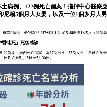
-19本土病例、122例死亡個案！指揮中心
尼籍5個月大女嬰，以及一位1個多月大男嬰
D-19確定病例，分別為88,247例本土個案及46例境外移入（3
家中昏迷死」死後確診
2例本土病例死亡個案，為67例男性、55例女性，年齡介於未滿
亡日期介於5月15日至5月30日。