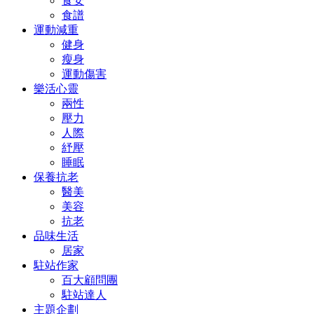
食安
食譜
運動減重
健身
瘦身
運動傷害
樂活心靈
兩性
壓力
人際
紓壓
睡眠
保養抗老
醫美
美容
抗老
品味生活
居家
駐站作家
百大顧問團
駐站達人
主題企劃