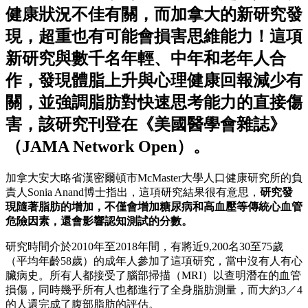
健康狀況不佳有關，而加拿大的新研究發
現，超重也有可能會損害思維能力！這項
新研究與數千名年輕、中年和老年人合
作，發現體脂上升與心理健康回報減少有
關，並強調脂肪對快速思考能力的直接傷
害，該研究刊登在《美國醫學會雜誌》
（JAMA Network Open）。
加拿大安大略省漢密爾頓市McMaster大學人口健康研究所的負
責人Sonia Anand博士指出，這項研究結果很有意思，
研究發
現隨著脂肪的增加，不僅會增加糖尿病和高血壓等傳統心血管
危險因素，還會影響認知測試的分數。
研究時間介於2010年至2018年間，有將近9,200名30至75歲
（平均年齡58歲）的成年人參加了這項研究，當中沒有人有心
臟病史。所有人都接受了腦部掃描（MRI）以查明潛在的血管
損傷，同時幾乎所有人也都進行了全身脂肪測量，而大約3／4
的人還完成了腹部脂肪的評估。