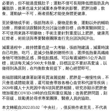
必要的，但不能過度餓肚子；運動不僅可長期降低體脂肪及內
臟脂肪，效果也遠大於減重本身帶來的影響。肥胖治療，飲
食、運動缺一不可，兩者搭配才能使身體更健康。
至於藥物或手術，張皓翔表示，藥物是飲食、運動以外的輔助
治療，用藥前須跟醫師充分討論治療目標，由專業醫師開立，
不可使用來路不明藥物；手術主要針對重度以上肥胖、健康亮
紅燈者，術前須與專要醫療團隊進行充分諮詢與評估。
減重過程中，維持體重也是一大考驗，張皓翔建議，減重時讓
自己吃飽、吃巧，是減少熱量的聰明作法，選擇低熱量高纖維
食物可增加飽足感，降低飢餓感。可以每週減輕0.5公斤為目
標，就須每天減少500大卡熱量，目標設定不要好高騖遠，以
做得到為原則，在均衡飲食前提下，耐心經營即可。
衛福部國民健康署副署長賈淑麗提醒，肥胖是一種慢性病，不
只會造成體能衰退，還可能會導致各種心血管和代謝等疾病；
2020年國人十大死因中有8項與肥胖相關，研究亦顯示肥胖會
增加罹患COVID-19時的住院和重症風險；改善肥胖問題，刻
不容緩，鼓勵勇於尋求專業團隊、醫療人員的協助。
本文轉載自2022.03.02「中央社」，僅反映作者意見，不代表