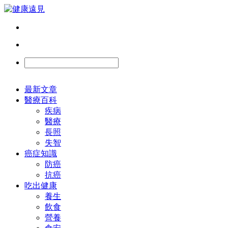
最新文章
醫療百科
疾病
醫療
長照
失智
癌症知識
防癌
抗癌
吃出健康
養生
飲食
營養