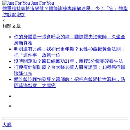
Just For You
體重維持等於沒變胖？體能訓練專家解迷思：少了「它」體脂
肪默默增加
×
相關文章
你的身體是一張會呼吸的網！國際羅夫治療師：久坐全
身痛真相
明明還有月經，我卻已更年期？女性40歲後黃金法則：
把「這件事」放第一位
沒時間運動？醫日練氣功21年，親授5分鐘零碎養生法
打瘦瘦針能防癌？台大醫16萬人研究證實：13種癌症風
險降41%
愛吃飯吃麵怕發胖？醫師教１招把白飯變抗性澱粉，防
阿茲海默症、大腸癌
大腦