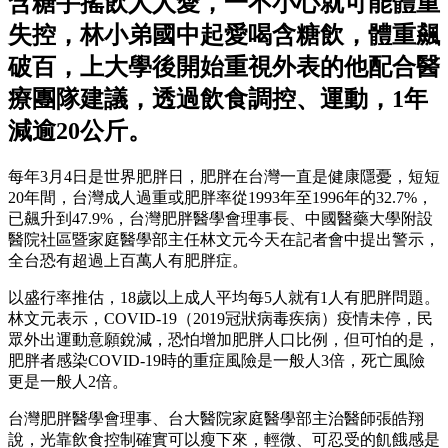
含糖手搖飲人人愛，一不小心就可能體重
失控，林小弟國中起愛喝含糖飲，體重飆
破百，上大學後開始重視外表的他配合醫
療團隊建議，透過飲食調控、運動，1年
減逾20公斤。
每年3月4日是世界肥胖日，肥胖在台灣一直是健康隱憂，短短
20年間，台灣成人過重或肥胖率從1993年至1996年的32.7%，
已飆升到47.9%，台灣肥胖醫學會理事長、中國醫藥大學附設
醫院社區暨家庭醫學部主任林文元今天在記者會中提出警示，
全台恐有超過上百萬人有肥胖症。
以盛行率推估，18歲以上成人平均每5人就有1人有肥胖問題。
林文元表示，COVID-19（2019冠狀病毒疾病）疫情未停，民
眾外出運動意願銳減，恐怕增加肥胖人口比例，但可怕的是，
肥胖者感染COVID-19時的重症風險是一般人3倍，死亡風險
更是一般人2倍。
台灣肥胖醫學會理事、台大醫院家庭醫學部主治醫師張皓翔
說，光靠飲食控制確實可以瘦下來，輕微、可忍受的飢餓感是