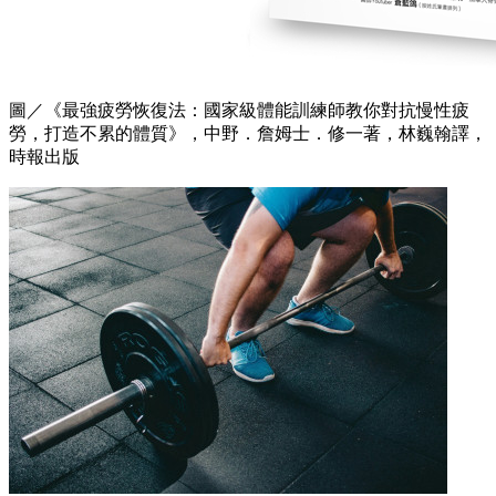
圖／《最強疲勞恢復法：國家級體能訓練師教你對抗慢性疲
勞，打造不累的體質》，中野．詹姆士．修一著，林巍翰譯，
時報出版