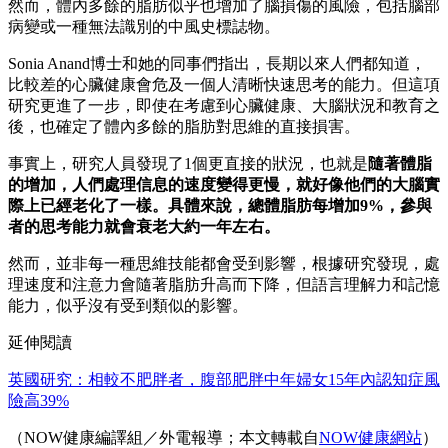
然而，體內多餘的脂肪似乎也增加了腦損傷的風險，包括腦部
病變或一種無法識別的中風史標誌物。
Sonia Anand博士和她的同事們指出，長期以來人們都知道，
比較差的心臟健康會危及一個人清晰快速思考的能力。但這項
研究更進了一步，即使在考慮到心臟健康、大腦狀況和教育之
後，也確定了體內多餘的脂肪對思維的直接損害。
事實上，研究人員發現了1個更直接的狀況，也就是
隨著體脂
的增加，人們處理信息的速度變得更慢，就好像他們的大腦實
際上已經老化了一樣。具體來說，總體脂肪每增加
9%
，參與
者的思考能力就會衰老大約一
年左右。
然而，並非每一種思維技能都會受到影響，根據研究發現，處
理速度和注意力會隨著脂肪升高而下降，但語言理解力和記憶
能力，似乎沒有受到類似的影響。
延伸閱讀
英國研究：相較不肥胖者，腹部肥胖中年婦女15年內認知症風
險高39%
（NOW健康編譯組／外電報導；本文轉載自
NOW健康網站
）