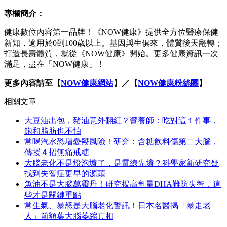
專欄簡介：
健康數位內容第一品牌！《NOW健康》提供全方位醫療保健
新知，適用於0到100歲以上。基因與生俱來，體質後天翻轉；
打造長壽體質，就從《NOW健康》開始。更多健康資訊一次
滿足，盡在「NOW健康」！
更多內容請至【
NOW健康網站
】／【
NOW健康粉絲團
】
相關文章
大豆油出包，豬油意外翻紅？營養師：吃對這１件事，
飽和脂肪也不怕
常喝汽水恐增憂鬱風險！研究：含糖飲料傷第二大腦，
傳授４招無痛戒糖
大腦老化不是燈泡壞了，是電線先壞？科學家新研究疑
找到失智症更早的源頭
魚油不是大腦萬靈丹！研究揭高劑量DHA難防失智，這
些才是關鍵重點
常生氣、暴怒是大腦老化警訊！日本名醫揭「暴走老
人」前額葉大腦萎縮真相