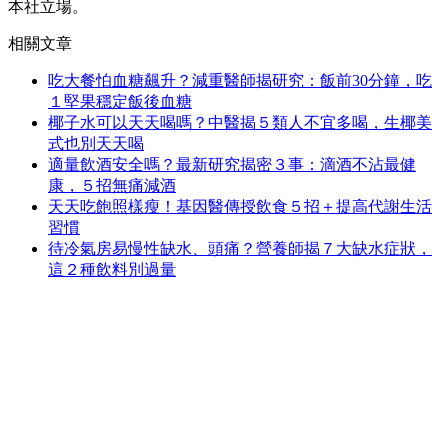
本社立場。
相關文章
吃大餐怕血糖飆升？減重醫師揭研究：飯前30分鐘，吃
１堅果穩定飯後血糖
椰子水可以天天喝嗎？中醫揭５類人不宜多喝，生椰美
式也別天天喝
適量飲酒安全嗎？最新研究揭密３事：滴酒不沾最健
康，５招無痛減酒
天天吃飽照樣瘦！基因醫傳授飲食５招＋提高代謝生活
習慣
待冷氣房易慢性缺水、頭痛？營養師揭７大缺水症狀，
這２種飲料別過量