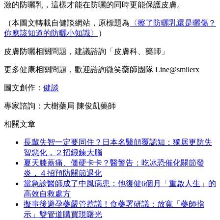
激的防曬乳，這樣才能在防曬的同時更能保護皮膚。
（本圖文轉載自健談網站，原標題為
〈
擦了防曬乳還是曬傷？
你應該知道的防曬小知識
〉
）
皮膚防曬相關問題，建議諮詢「皮膚科、藥師」
更多健康相關問題，歡迎諮詢微笑藥師團隊 Line@smilerx
圖文創作：
健談
專家諮詢：大樹藥局 陳俊凱藥師
相關文章
長輩失智一定要同住？日本名醫顛覆認知：獨居更防失
智惡化，２招鍛鍊大腦
夏天膝蓋痛、僵硬卡卡？醫警告：吃冰恐催化關節發
炎，４招預防關節退化
當急診醫師成了中風病患：他復健6個月「重啟人生」的
高效自救處方
擬事後避孕藥嚴管惹議！食藥署研議：放寬「藥師指
示」雙管道購買現曙光