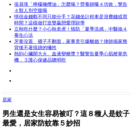
張員瑛「檸檬橄欖油」怎麼喝？營養師曝４功效，警告
４類人別空腹喝
情侶金錢觀不同只能分手？花錢坐計程車是浪費錢或買
時間？這樣做打造雙贏戀愛理財學
立秋吃什麼？小心秋老虎！慎防「夏季流感」中醫揭４
養生心法
牙膏沒蓋、襪子不翻面，家事竟引爆離婚？律師揭家務
背後不著痕跡的犧牲
熱到心臟開大火、血液變糖漿？醫警告夏季心肌梗塞危
機，３護心保健品聰明吃
居家
男生還是女生容易被叮？這８種人是蚊子
最愛，居家防蚊靠５妙招