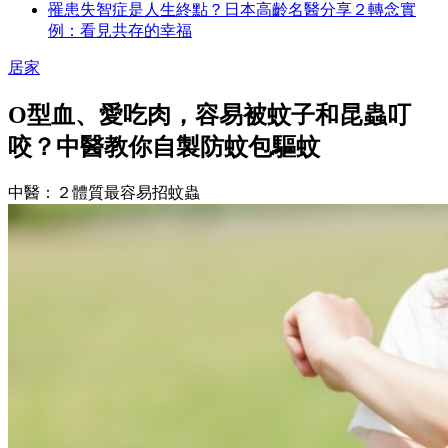
罹患失智症是人生終點？日本高齡名醫分享２轉念實
例：看見共存的幸福
居家
O型血、愛吃肉，容易被蚊子和昆蟲叮
咬？中醫教你自製防蚊包驅蚊
中醫：２體質最容易招蚊蟲