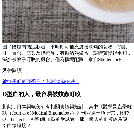
圖／陰虛內熱症狀者，平時則可補充滋陰潤燥的食物，如銀
耳、百合、雪梨及蜂蜜等，有助清熱滋陰，讓體質變得平和，
減少被蚊子叮咬的機會。僅為情境配圖，取自Shutterstock
延伸閱讀
被蚊子叮癢到受不了 試試這些方法...
O型血的人，最容易被蚊蟲叮咬
對此，日本與歐美都有相關實驗與統計，其中《醫學昆蟲學雜
誌（Journal of Medical Entomology）》刊登過一項研究，比較
O、B、AB、A等4種血型的受試者，哪一種人的血液較為吸
引白線斑蚊？