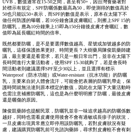
UVB，數值通常在15-50之間，甚至有50+，因台灣食藥署對
於標示有規定，SPF防曬係數最高為50，即使測得的數值高於
50也只能以50+表示，而SPF的數值是表示，原本在太陽下不
做任何防護的曝曬，若10分鐘會讓皮膚曬紅，則擦上SPF 15的
防曬乳，應為10分鐘乘上15即為150分鐘後皮膚才會曬紅，數
值即為延長曬紅時間的倍率。
既然都要防曬，是不是要選擇數值越高、星號或加號越多的防
曬乳，這樣保護效果更好、時間更長？大樹藥局陳俊凱藥師建
議，最主要還是看需求，若只是一般日常出門，並非在太陽下
長時間進行大量活動者，使用SPF 15-30就夠了，若是會長時
間活動者則建議選擇SPF至少30以上，並且選擇有標示
Waterproof（防水功能）或Water-resistant（抗水功能）的防曬
乳，主要來自於人體會流汗，可能會把表層的防曬乳帶走，保
護時間就無法達到原本標定的數值，因此在太陽下大量活動時
也需注意補擦防曬乳，這也是為什麼明明擦了防曬，最後皮膚
還是曬傷的原因。
陳俊凱藥師也提醒民眾，防曬乳並非一味追求越高的防曬係數
越好，同時也需看皮膚使用後會不會有過敏或長疹子的狀況，
一旦皮膚出現異常應立即停用該防曬乳，若對皮膚狀況有疑
慮，建議購買防曬乳前可先諮詢藥師，尋求對皮膚較不會有刺