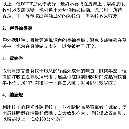
以上，但DEET是化學成分，最好不要噴在皮膚上，易經皮吸
收引起皮膚病變。也可選用天然植物如樟腦、尤加利、薄荷、
香茅、丁香等萃取出精油成分的防蚊液，但防蚊效果較差。
2、穿長袖長褲
戶外活動時，盡量穿通風淺色的長袖長褲，避免皮膚曝露在草
叢中，也勿在原地站立太久，以免被蚊子叮咬。
3、電蚊香
液態電蚊香含有蚊子厭惡的除蟲菊成分的味道，能夠驅蚊，但
提醒呼吸道過敏疾病患者，建議可在睡前關起房門先點電蚊香
半小時，房門打開後等一下再去入睡，就可以有效驅蚊了。
4、捕蚊燈
利用蚊子的趨光性誘捕蚊子，並在瞬間高壓電擊蚊子滅蚊，使
用最佳時機在清晨和傍晚，白天效果不大，捕蚊燈放置高度，
以膝蓋以上、低於180公分為宜。