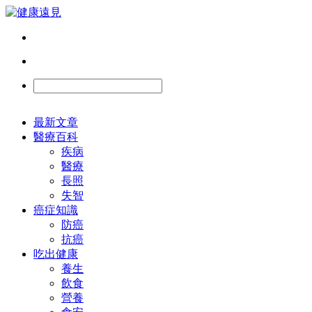
最新文章
醫療百科
疾病
醫療
長照
失智
癌症知識
防癌
抗癌
吃出健康
養生
飲食
營養