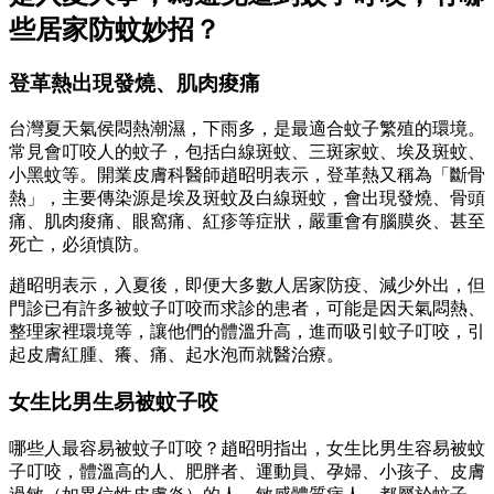
些居家防蚊妙招？
登革熱出現發燒、肌肉痠痛
台灣夏天氣侯悶熱潮濕，下雨多，是最適合蚊子繁殖的環境。
常見會叮咬人的蚊子，包括白線斑蚊、三斑家蚊、埃及斑蚊、
小黑蚊等。開業皮膚科醫師趙昭明表示，登革熱又稱為「斷骨
熱」，主要傳染源是埃及斑蚊及白線斑蚊，會出現發燒、骨頭
痛、肌肉痠痛、眼窩痛、紅疹等症狀，嚴重會有腦膜炎、甚至
死亡，必須慎防。
趙昭明表示，入夏後，即便大多數人居家防疫、減少外出，但
門診已有許多被蚊子叮咬而求診的患者，可能是因天氣悶熱、
整理家裡環境等，讓他們的體溫升高，進而吸引蚊子叮咬，引
起皮膚紅腫、癢、痛、起水泡而就醫治療。
女生比男生易被蚊子咬
哪些人最容易被蚊子叮咬？趙昭明指出，女生比男生容易被蚊
子叮咬，體溫高的人、肥胖者、運動員、孕婦、小孩子、皮膚