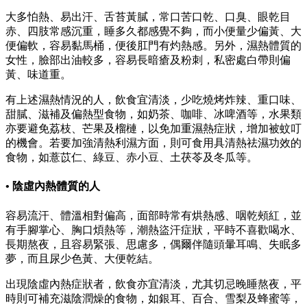
大多怕熱、易出汗、舌苔黃膩，常口苦口乾、口臭、眼乾目
赤、四肢常感沉重，睡多久都感覺不夠，而小便量少偏黃、大
便偏軟，容易黏馬桶，便後肛門有灼熱感。另外，濕熱體質的
女性，臉部出油較多，容易長暗瘡及粉刺，私密處白帶則偏
黃、味道重。
有上述濕熱情況的人，飲食宜清淡，少吃燒烤炸辣、重口味、
甜膩、滋補及偏熱型食物，如奶茶、咖啡、冰啤酒等，水果類
亦要避免荔枝、芒果及榴槤，以免加重濕熱症狀，增加被蚊叮
的機會。若要加強清熱利濕方面，則可食用具清熱祛濕功效的
食物，如薏苡仁、綠豆、赤小豆、土茯苓及冬瓜等。
• 陰虛內熱體質的人
容易流汗、體溫相對偏高，面部時常有烘熱感、咽乾頰紅，並
有手腳掌心、胸口煩熱等，潮熱盜汗症狀，平時不喜歡喝水、
長期熬夜，且容易緊張、思慮多，偶爾伴隨頭暈耳鳴、失眠多
夢，而且尿少色黃、大便乾結。
出現陰虛內熱症狀者，飲食亦宜清淡，尤其切忌晚睡熬夜，平
時則可補充滋陰潤燥的食物，如銀耳、百合、雪梨及蜂蜜等，