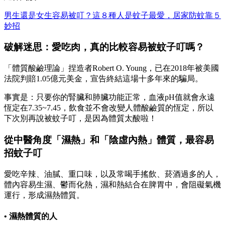
男生還是女生容易被叮？這８種人是蚊子最愛，居家防蚊靠５
妙招
破解迷思：愛吃肉，真的比較容易被蚊子叮嗎？
「體質酸鹼理論」捏造者Robert O. Young，已在2018年被美國
法院判賠1.05億元美金，宣告終結這場十多年來的騙局。
事實是：只要你的腎臟和肺臟功能正常，血液pH值就會永遠
恆定在7.35~7.45，飲食並不會改變人體酸鹼質的恆定，所以
下次別再說被蚊子叮，是因為體質太酸啦！
從中醫角度「濕熱」和「陰虛內熱」體質，最容易
招蚊子叮
愛吃辛辣、油膩、重口味，以及常喝手搖飲、菸酒過多的人，
體內容易生濕、鬱而化熱，濕和熱結合在脾胃中，會阻礙氣機
運行，形成濕熱體質。
• 濕熱體質的人