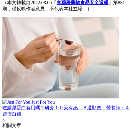
（本文轉載自2022.08.05「
食藥署藥物食品安全週報
」第881
期，僅反映作者意見，不代表本社立場。）
Just For You
吃膠原蛋白有用嗎？研究１０天有感、８週顯效，營養師：４
習慣白補
×
相關文章