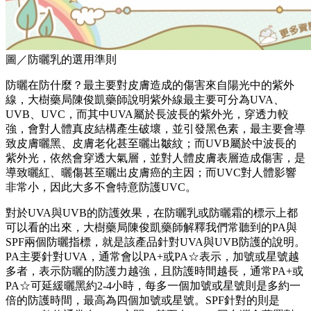
圖／防曬乳的選用準則
防曬在防什麼？最主要對皮膚造成的傷害來自陽光中的紫外
線，大樹藥局陳俊凱藥師說明紫外線最主要可分為UVA、
UVB、UVC，而其中UVA屬於長波長的紫外光，穿透力較
強，會對人體真皮結構產生破壞，並引發黑色素，最主要會導
致皮膚曬黑、皮膚老化甚至曬出皺紋；而UVB屬於中波長的
紫外光，依然會穿透大氣層，並對人體皮膚表層造成傷害，是
導致曬紅、曬傷甚至曬出皮膚癌的主因；而UVC對人體影響
非常小，因此大多不會特意防護UVC。
對於UVA與UVB的防護效果，在防曬乳或防曬霜的標示上都
可以看的出來，大樹藥局陳俊凱藥師解釋我們常聽到的PA與
SPF兩個防曬指標，就是該產品針對UVA與UVB防護的說明。
PA主要針對UVA，通常會以PA+或PA☆表示，加號或星號越
多者，表示防曬的防護力越強，且防護時間越長，通常PA+或
PA☆可延緩曬黑約2-4小時，每多一個加號或星號則是多約一
倍的防護時間，最高為四個加號或星號。SPF針對的則是