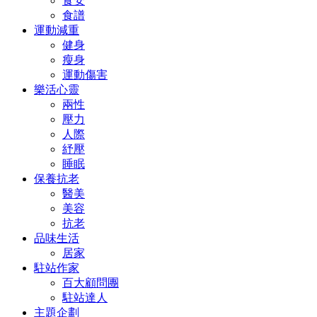
食安
食譜
運動減重
健身
瘦身
運動傷害
樂活心靈
兩性
壓力
人際
紓壓
睡眠
保養抗老
醫美
美容
抗老
品味生活
居家
駐站作家
百大顧問團
駐站達人
主題企劃