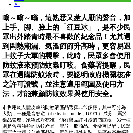
A+
嗡～嗡～嗡，這熟悉又惹人厭的聲音，加
上手、腳、臉上的「紅豆冰」，是不少民
眾出外踏青時最不喜歡的紀念品！尤其遇
到悶熱潮濕、氣溫節節升高時，更容易遇
上蚊子大軍的襲擊，此時，民眾多會使用
防蚊液來預防蚊蟲叮咬。食藥署提醒，民
眾在選購防蚊液時，要認明政府機關核准
之許可證號，並注意適用範圍及使用方
法，才能兼顧防蚊效果與使用安全。
市售用於人體皮膚的防蚊液產品選擇非常多樣，其中可分為二
大類，一種是含敵避（diethyltoluamide，DEET）成分，屬於
藥品管理，須經政府核准，領有藥品許可證的防蚊液；另一種
則是含精油類的防蚊產品，屬於一般商品。食藥署提醒，民眾
購買含敵避成分的產品時，應先檢視外包裝上是否有衛生福利