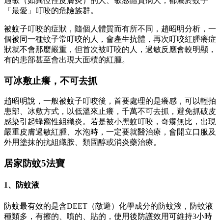
過敏（如異位性皮膚炎）的人、敏感體質病人，都屬於蚊子
「最愛」叮咬的危險族群。
被蚊子叮咬的症狀，隨個人體質而有所不同，趙昭明分析，一
個被同一種蚊子常叮咬的人，會產生抗體，再次叮咬紅腫癢症
狀就不會那麼嚴重，但首次被叮咬的人，過敏反應會較明顯，
有的患部甚至會出現大面積的紅腫。
可冰敷止癢，不可去抓
趙昭明說，一般被蚊子叮咬後，首要處理的是癢感，可以輕拍
患部、冰敷方式，以低溫來止癢，千萬不可去抓，避免抓破皮
感染引起蜂窩性組織炎。若是被小黑蚊叮咬，奇癢無比，出現
嚴重皮膚過敏紅腫、水泡時，一定要就醫治療，會開立口服及
外用塗抹的抗組織胺、類固醇或消炎藥治療。
居家防蚊5法寶
1、防蚊液
防蚊最有效的是含DEET（敵避）化學成分的防蚊液，防蚊液
種類多，有擦的、噴的、貼的，使用後防護效用可維持3小時