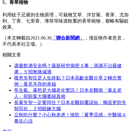
5、香草植物
利用蚊子忌避的生物原理，可栽種艾草、洋甘菊、香茅、尤加
利、丁香、七里香、薄荷等味道較重的香草植物，都略有驅蚊
效果。
（本文轉載自2021.06.30
「
聯合新聞網
」
，僅反映作者意見，
不代表本社立場。）
相關文章
適量飲酒安全嗎？最新研究揭密３事：滴酒不沾最健
康，５招無痛減酒
罹患失智症是人生終點？日本高齡名醫分享２轉念實
例：看見共存的幸福
常生氣、暴怒是大腦老化警訊！日本名醫揭「暴走老
人」前額葉大腦萎縮真相
長輩失智一定要同住？日本名醫顛覆認知：獨居更防失
智惡化，２招鍛鍊大腦
立秋吃什麼？小心秋老虎！慎防「夏季流感」中醫揭４
養生心法