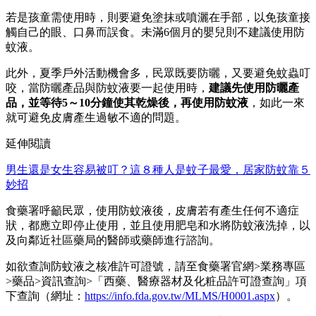
若是孩童需使用時，則要避免塗抹或噴灑在手部，以免孩童接
觸自己的眼、口鼻而誤食。未滿6個月的嬰兒則不建議使用防
蚊液。
此外，夏季戶外活動機會多，民眾既要防曬，又要避免蚊蟲叮
咬，當防曬產品與防蚊液要一起使用時，
建議先使用防曬產
品，並等待5～10分鐘使其乾燥後，再使用防蚊液
，如此一來
就可避免皮膚產生過敏不適的問題。
延伸閱讀
男生還是女生容易被叮？這８種人是蚊子最愛，居家防蚊靠５
妙招
食藥署呼籲民眾，使用防蚊液後，皮膚若有產生任何不適症
狀，都應立即停止使用，並且使用肥皂和水將防蚊液洗掉，以
及向鄰近社區藥局的醫師或藥師進行諮詢。
如欲查詢防蚊液之核准許可證號，請至食藥署官網>業務專區
>藥品>資訊查詢>「西藥、醫療器材及化粧品許可證查詢」項
下查詢（網址：
https://info.fda.gov.tw/MLMS/H0001.aspx
）。