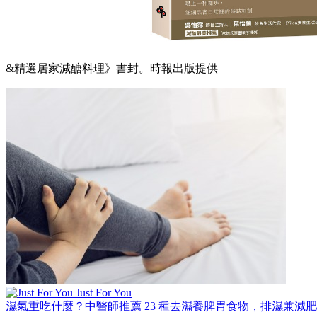
&精選居家減醣料理》書封。時報出版提供
Just For You
濕氣重吃什麼？中醫師推薦 23 種去濕養脾胃食物，排濕兼減肥