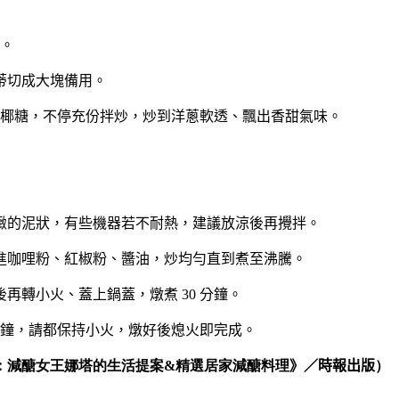
。
蒂切成大塊備用。
椰糖，不停充份拌炒，炒到洋蔥軟透、飄出香甜氣味。
緻的泥狀，有些機器若不耐熱，建議放涼後再攪拌。
進咖哩粉、紅椒粉、醬油，炒均勻直到煮至沸騰。
後再轉小火、蓋上鍋蓋，燉煮
30
分鐘。
鐘，請都保持小火，燉好後熄火即完成。
：減醣女王娜塔的生活提案&精選居家減醣料理
》／時報出版
）