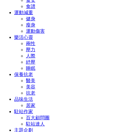
食安
食譜
運動減重
健身
瘦身
運動傷害
樂活心靈
兩性
壓力
人際
紓壓
睡眠
保養抗老
醫美
美容
抗老
品味生活
居家
駐站作家
百大顧問團
駐站達人
主題企劃