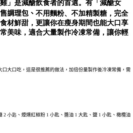
雞」是減醣飲食者的首選。有「減醣女
售調理包、
不用麵粉、不加精製糖，完全
食材鮮甜，更讓你在瘦身期間也能大口享
常美味，適合大量製作冷凍常備，讓你輕
大口大口吃，這是很推薦的做法，加倍份量製作後冷凍常備，需
糖
2 小匙
、
煙燻紅椒粉
1
小匙
、
醬油 1 大匙
、
鹽 1 小匙
、
橄欖油