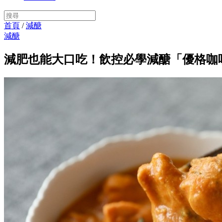
首頁
/
減醣
減醣
減肥也能大口吃！飲控必學減醣「優格咖