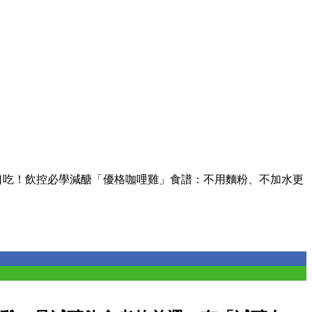
口吃！飲控必學減醣「優格咖哩雞」食譜：不用麵粉、不加水更