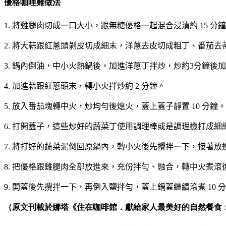
優格咖哩雞做法
1.
將雞腿肉切成一口大小，跟無糖優格一起混合浸漬約
15
分鐘
2
.
將大蒜跟紅蔥頭剝皮切成細末，洋蔥去皮切成粗丁、番茄去
3
.
鍋內倒油，中小火熱鍋後，加進洋蔥丁拌炒，炒約
3
分鐘後加
4
.
加進蒜跟紅蔥頭末，轉小火拌炒約
2
分鐘。
5
.
放入番茄塊轉中火，炒均勻後熄火，蓋上蓋子靜置
10
分鐘。
6
.
打開蓋子，這些炒好的蔬菜丁使用調理棒或是調理機打成細
7
.
將打好的蔬菜泥倒回原鍋內，轉小火後先攪拌一下，接著放
8
.
把優格跟雞腿肉全部放進來，充份拌勻、融合，轉中火煮滾
9
.
開蓋後先攪拌一下，再倒入鹽拌勻，蓋上鍋蓋繼續滾煮
10
分
（原文刊載於娜塔
《
住在咖啡館．獻給家人最美好的自然餐食