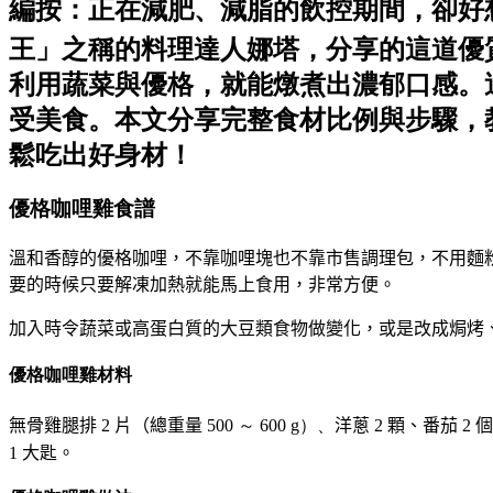
編按：正在減肥、減脂的飲控期間，卻好
王」之稱的料理達人娜塔，分享的這道優
利用蔬菜與優格，就能燉煮出濃郁口感。
受美食。本文分享完整食材比例與步驟，
鬆吃出好身材！
優格咖哩雞食譜
溫和香醇的優格咖哩，不靠咖哩塊也不靠市售調理包，不用麵
要的時候只要解凍加熱就能馬上食用，非常方便。
加入時令蔬菜或高蛋白質的大豆類食物做變化，或是改成焗烤
優格咖哩雞材料
無骨雞腿排 2 片（總重量
500 ～ 600 g）、
洋蔥 2 顆
、
番茄 2 個
1 大匙。