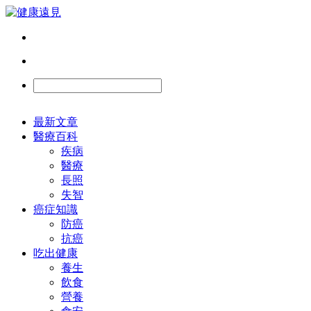
最新文章
醫療百科
疾病
醫療
長照
失智
癌症知識
防癌
抗癌
吃出健康
養生
飲食
營養