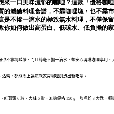
想來一口美味濃郁的咖哩？這款「優格咖哩
質的減醣料理食譜，
不靠咖哩塊，也不靠市
這是不摻一滴水的極致無水料理，不僅保留
教你如何做出高蛋白、低碳水、低負擔的家
粉也不靠精緻糖，而且絲毫不攙一滴水，想安心澆淋咖哩享用、
、沾醬，都能馬上讓這款家常咖哩創造出新吃法。
、
紅蔥頭 6 粒
、
大蒜 6 瓣
、
無糖優格
150 g、
咖哩粉 3 大匙
、
椰