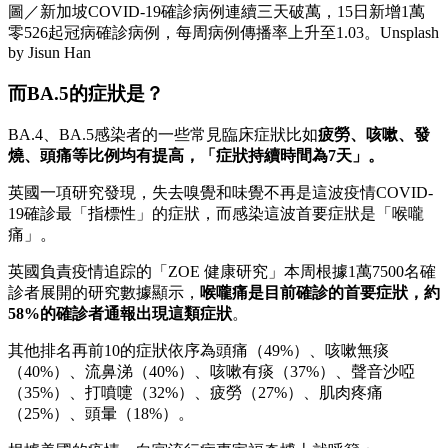
圖／新加坡COVID-19確診病例連續三天破萬，15日新增1萬
零526起冠病確診病例，每周病例傳播率上升至1.03。Unsplash
by Jisun Han
而BA.5的症狀是？
BA.4、BA.5感染者的一些常見臨床症狀比如
疲勞、咳嗽、發
燒、頭痛等比例均有提高，「症狀持續時間為7天」。
英國一項研究發現，失去嗅覺和味覺不再是這波疫情COVID-
19確診最「指標性」的症狀，而感染這波首要症狀是「喉嚨
痛」。
英國負責疫情追踪的「ZOE 健康研究」本周根據1萬7500名確
診者展開的研究數據顯示，
喉嚨痛是目前確診的首要症狀，約
58%的確診者通報出現這類症狀
。
其他排名再前10的症狀依序為頭痛（49%）、咳嗽無痰
（40%）、流鼻涕（40%）、咳嗽有痰（37%）、聲音沙啞
（35%）、打噴嚏（32%）、疲勞（27%）、肌肉疼痛
（25%）、頭暈（18%）。