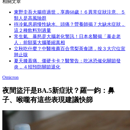
相關文章
東野圭吾大腸癌過世，享壽68歲！６異常症狀注意、５
類人是高風險群
待冷氣房易慢性缺水、頭痛？營養師揭７大缺水症狀，
這２種飲料別過量
常生氣、暴怒是大腦老化警訊！日本名醫揭「暴走老
人」前額葉大腦萎縮真相
立秋吃什麼？中醫推薦百合雪梨茶食譜，按３大穴位宣
肺止咳
夏天膝蓋痛、僵硬卡卡？醫警告：吃冰恐催化關節發
炎，４招預防關節退化
Omicron
夜間盜汗是BA.5新症狀？羅一鈞：鼻
子、喉嚨有這些表現建議快篩