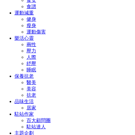
食安
食譜
運動減重
健身
瘦身
運動傷害
樂活心靈
兩性
壓力
人際
紓壓
睡眠
保養抗老
醫美
美容
抗老
品味生活
居家
駐站作家
百大顧問團
駐站達人
主題企劃