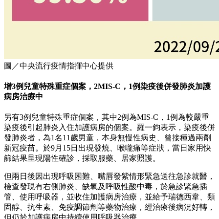
圖／中央流行疫情指揮中心提供
增3例兒童特殊重症個案，2MIS-C，1例染疫後併發肺炎加護
病房治療中
另有3例兒童特殊重症個案，其中2例為MIS-C，1例為較嚴重
染疫後引起肺炎入住加護病房的個案。羅一鈞表示，染疫後併
發肺炎者，為1名11歲男童，本身無慢性病史、曾接種過兩劑
新冠疫苗。於9月15日出現發燒、喉嚨痛等症狀，當日家用快
篩結果呈現陽性確診，採取服藥、居家照護。
但兩日後因出現呼吸困難、嘴唇發紫情形緊急送往急診就醫，
檢查發現有右側肺炎、缺氧及呼吸性酸中毒，於急診緊急插
管、使用呼吸器，並收住加護病房治療，並給予瑞德西韋、類
固醇、抗生素、免疫調節劑等藥物治療，經治療後病況好轉，
但仍於加護病房中持續使用呼吸器治療。