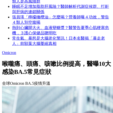
類人是高風險群
睡眠不足增加脂肪肝風險？醫師解析代謝症候群、打鼾
與肝病的連鎖關係
張員瑛「檸檬橄欖油」怎麼喝？營養師曝４功效，警告
４類人別空腹喝
熱到心臟開大火、血液變糖漿？醫警告夏季心肌梗塞危
機，３護心保健品聰明吃
常生氣、暴怒是大腦老化警訊！日本名醫揭「暴走老
人」前額葉大腦萎縮真相
Omicron
喉嚨痛、頭痛、咳嗽比例提高，醫曝10大
感染BA.5常見症狀
全球Omicron BA.5疫情升溫