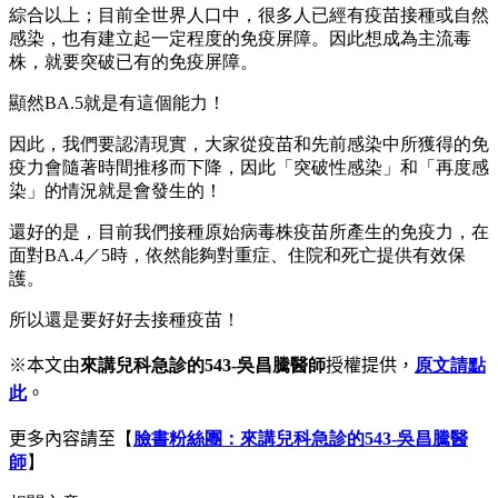
綜合以上；目前全世界人口中，很多人已經有疫苗接種或自然
感染，也有建立起一定程度的免疫屏障。因此想成為主流毒
株，就要突破已有的免疫屏障。
顯然BA.5就是有這個能力！
因此，我們要認清現實，大家從疫苗和先前感染中所獲得的免
疫力會隨著時間推移而下降，因此「突破性感染」和「再度感
染」的情況就是會發生的！
還好的是，目前我們接種原始病毒株疫苗所產生的免疫力，在
面對BA.4／5時，依然能夠對重症、住院和死亡提供有效保
護。
所以還是要好好去接種疫苗！
※本文由
來講兒科急診的543-吳昌騰醫師
授權提供，
原文請點
此
。
更多內容請至
【
臉書粉絲團：來講兒科急診的543-吳昌騰醫
師
】