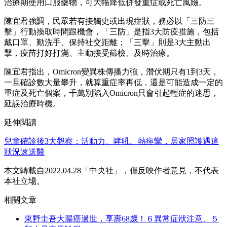
治療期使用口服藥物，可大幅降低併發重症或死亡風險。
陳宜君強調，民眾若有接觸史或出現症狀，務必以「三防三
擊」行動換取時間跟機會，「三防」是指3大防疫措施，包括
戴口罩、勤洗手、保持社交距離；「三擊」則是3大主動出
擊，疫苗打好打滿、主動接受篩檢、及時治療。
陳宜君指出，Omicron變異株傳播力強，潛伏期只有1到3天，
一旦確診數大量攀升，就算重症率再低，還是可能造成一定的
重症及死亡個案，千萬別陷入Omicron只會引起輕症的迷思，
延誤治療時機。
延伸閱讀
兒童確診後3大觀察：活動力、哮吼、熱痙攣，居家照護遇這
狀況速送醫
本文轉載自2022.04.28「中央社」，僅反映作者意見，不代表
本社立場。
相關文章
東野圭吾大腸癌過世，享壽68歲！６異常症狀注意、５