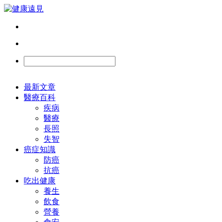
最新文章
醫療百科
疾病
醫療
長照
失智
癌症知識
防癌
抗癌
吃出健康
養生
飲食
營養