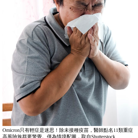
Omicron只有輕症是迷思！除未接種疫苗，醫師點名11類重症
高風險族群要警覺。僅為情境配圖，取自Shutterstock