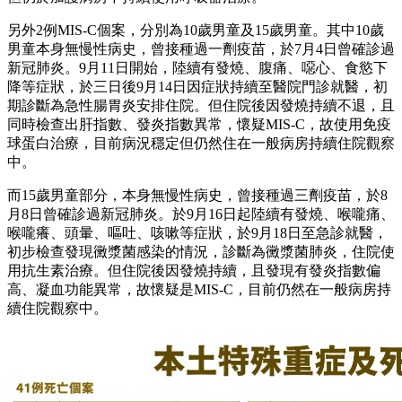
另外2例MIS-C個案，分別為10歲男童及15歲男童。其中10歲
男童本身無慢性病史，曾接種過一劑疫苗，於7月4日曾確診過
新冠肺炎。9月11日開始，陸續有發燒、腹痛、噁心、食慾下
降等症狀，於三日後9月14日因症狀持續至醫院門診就醫，初
期診斷為急性腸胃炎安排住院。但住院後因發燒持續不退，且
同時檢查出肝指數、發炎指數異常，懷疑MIS-C，故使用免疫
球蛋白治療，目前病況穩定但仍然住在一般病房持續住院觀察
中。
而15歲男童部分，本身無慢性病史，曾接種過三劑疫苗，於8
月8日曾確診過新冠肺炎。於9月16日起陸續有發燒、喉嚨痛、
喉嚨癢、頭暈、嘔吐、咳嗽等症狀，於9月18日至急診就醫，
初步檢查發現黴漿菌感染的情況，診斷為黴漿菌肺炎，住院使
用抗生素治療。但住院後因發燒持續，且發現有發炎指數偏
高、凝血功能異常，故懷疑是MIS-C，目前仍然在一般病房持
續住院觀察中。