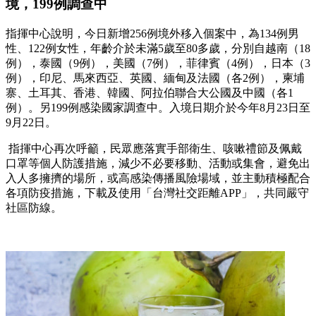
境，199例調查中
指揮中心說明，今日新增256例境外移入個案中，為134例男
性、122例女性，年齡介於未滿5歲至80多歲，分別自越南（18
例），泰國（9例），美國（7例），菲律賓（4例），日本（3
例），印尼、馬來西亞、英國、緬甸及法國（各2例），柬埔
寨、土耳其、香港、韓國、阿拉伯聯合大公國及中國（各1
例）。另199例感染國家調查中。入境日期介於今年8月23日至
9月22日。
指揮中心再次呼籲，民眾應落實手部衛生、咳嗽禮節及佩戴
口罩等個人防護措施，減少不必要移動、活動或集會，避免出
入人多擁擠的場所，或高感染傳播風險場域，並主動積極配合
各項防疫措施，下載及使用「台灣社交距離APP」，共同嚴守
社區防線。