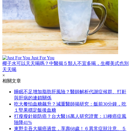
Just For You
椰子水可以天天喝嗎？中醫揭５類人不宜多喝，生椰美式也別
天天喝
×
相關文章
睡眠不足增加脂肪肝風險？醫師解析代謝症候群、打鼾
與肝病的連鎖關係
吃大餐怕血糖飆升？減重醫師揭研究：飯前30分鐘，吃
１堅果穩定飯後血糖
打瘦瘦針能防癌？台大醫16萬人研究證實：13種癌症風
險降41%
東野圭吾大腸癌過世，享壽68歲！６異常症狀注意、５