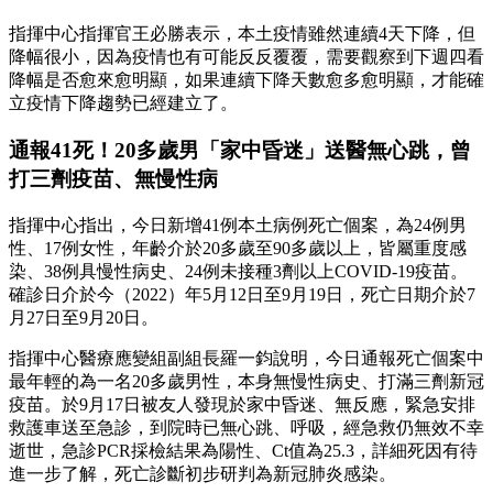
指揮中心指揮官王必勝表示，本土疫情雖然連續4天下降，但
降幅很小，因為疫情也有可能反反覆覆，需要觀察到下週四看
降幅是否愈來愈明顯，如果連續下降天數愈多愈明顯，才能確
立疫情下降趨勢已經建立了。
通報41死！20多歲男「家中昏迷」送醫無心跳，曾
打三劑疫苗、無慢性病
指揮中心指出，今日新增41例本土病例死亡個案，為24例男
性、17例女性，年齡介於20多歲至90多歲以上，皆屬重度感
染、38例具慢性病史、24例未接種3劑以上COVID-19疫苗。
確診日介於今（2022）年5月12日至9月19日，死亡日期介於7
月27日至9月20日。
指揮中心醫療應變組副組長羅一鈞說明，今日通報死亡個案中
最年輕的為一名20多歲男性，本身無慢性病史、打滿三劑新冠
疫苗。於9月17日被友人發現於家中昏迷、無反應，緊急安排
救護車送至急診，到院時已無心跳、呼吸，經急救仍無效不幸
逝世，急診PCR採檢結果為陽性、Ct值為25.3，詳細死因有待
進一步了解，死亡診斷初步研判為新冠肺炎感染。