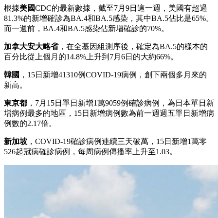
根據
美國
CDC的最新數據，截至7月9日這一週，美國有超過
81.3%的新增確診為BA.4和BA.5感染，其中BA.5佔比是65%。
而一週前，BA.4和BA.5感染佔新增確診的70%。
加拿大安大略省
，在全基因組測序後，確定為BA.5的樣本的
百分比從上個月的14.8%上升到7月6日的大約66%。
韓國
，15日新增41310例COVID-19病例，創下兩個多月來的
新高。
東京都
，7月15日單日新增1萬9059例確診病例，為日本單日新
增病例最多的地區，15日新增病例數為前一週週五單日新增病
例數的2.17倍。
新加坡
，COVID-19確診病例連續三天破萬，15日新增1萬零
526起冠病確診病例，每周病例傳播率上升至1.03。