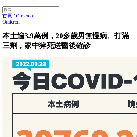
首頁
/
Omicron
Omicron
本土逾3.9萬例，20多歲男無慢病、打滿
三劑，家中猝死送醫後確診