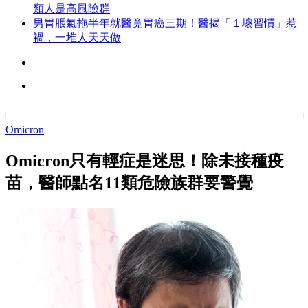
類人是高風險群
男胃脹氣拖半年就醫竟胃癌三期！醫揭「１壞習慣」惹
禍，一堆人天天做
Omicron
Omicron只有輕症是迷思！除未接種疫
苗，醫師點名11類危險族群要警覺