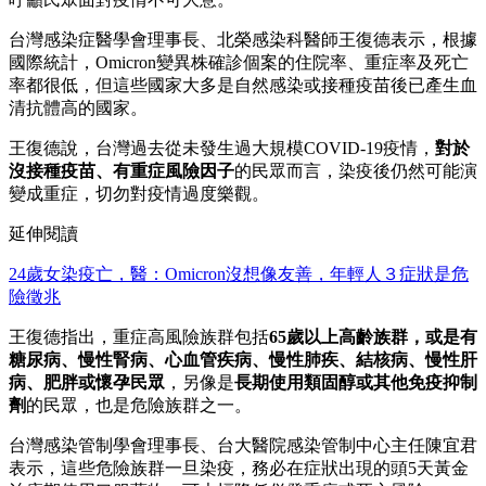
台灣感染症醫學會理事長、北榮感染科醫師王復德表示，根據
國際統計，Omicron變異株確診個案的住院率、重症率及死亡
率都很低，但這些國家大多是自然感染或接種疫苗後已產生血
清抗體高的國家。
王復德說，台灣過去從未發生過大規模COVID-19疫情，
對於
沒接種疫苗、有重症風險因子
的民眾而言，染疫後仍然可能演
變成重症，切勿對疫情過度樂觀。
延伸閱讀
24歲女染疫亡，醫：Omicron沒想像友善，年輕人３症狀是危
險徵兆
王復德指出，重症高風險族群包括
65歲以上高齡族群，或是有
糖尿病、慢性腎病、心血管疾病、慢性肺疾、結核病、慢性肝
病、肥胖或懷孕民眾
，另像是
長期使用類固醇或其他免疫抑制
劑
的民眾，也是危險族群之一。
台灣感染管制學會理事長、台大醫院感染管制中心主任陳宜君
表示，這些危險族群一旦染疫，務必在症狀出現的頭5天黃金