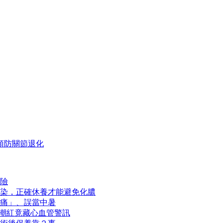
預防關節退化
險
染，正確休養才能避免化膿
痛」、誤當中暑
熱潮紅竟藏心血管警訊