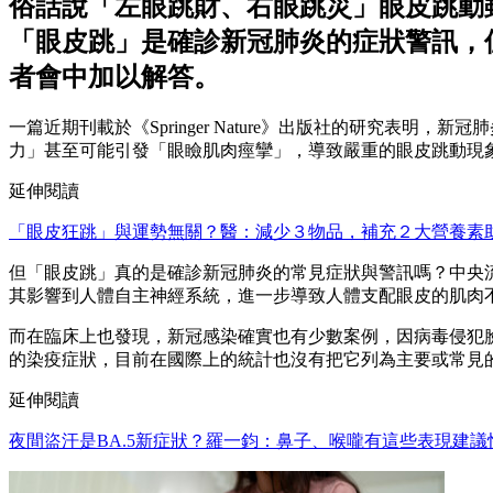
俗話說「左眼跳財、右眼跳災」眼皮跳動
「眼皮跳」是確診新冠肺炎的症狀警訊，
者會中加以解答。
一篇近期刊載於《Springer Nature》出版社的研究
力」甚至可能引發「眼瞼肌肉痙攣」，導致嚴重的眼皮跳動現
延伸閱讀
「眼皮狂跳」與運勢無關？醫：減少３物品，補充２大營養素
但「眼皮跳」真的是確診新冠肺炎的常見症狀與警訊嗎？中央
其影響到人體自主神經系統，進一步導致人體支配眼皮的肌肉
而在臨床上也發現，新冠感染確實也有少數案例，因病毒侵犯
的染疫症狀，目前在國際上的統計也沒有把它列為主要或常見
延伸閱讀
夜間盜汗是BA.5新症狀？羅一鈞：鼻子、喉嚨有這些表現建議