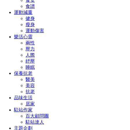
食安
食譜
運動減重
健身
瘦身
運動傷害
樂活心靈
兩性
壓力
人際
紓壓
睡眠
保養抗老
醫美
美容
抗老
品味生活
居家
駐站作家
百大顧問團
駐站達人
主題企劃