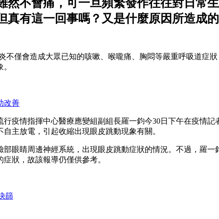
雖然不會痛，可一旦頻繁發作往往對日常生
但真有這一回事嗎？又是什麼原因所造成的
表明，新冠肺炎不僅會造成大眾已知的咳嗽、喉嚨痛、胸悶等嚴重呼吸
象。
助改善
流行疫情指揮中心醫療應變組副組長羅一鈞今30日下午在疫情記
不自主放電，引起收縮出現眼皮跳動現象有關。
臉部眼睛周邊神經系統，出現眼皮跳動症狀的情況。不過，羅一
的症狀，故該報導仍僅供參考。
快篩