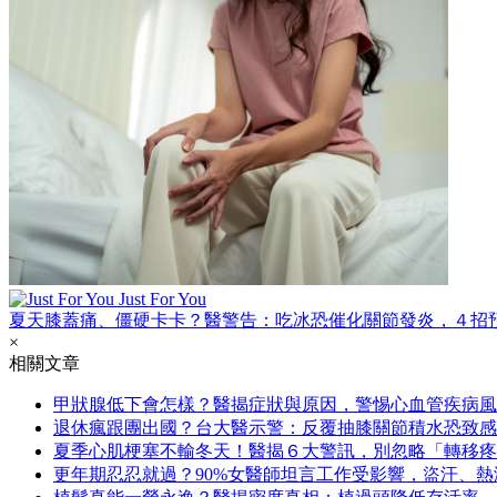
Just For You
夏天膝蓋痛、僵硬卡卡？醫警告：吃冰恐催化關節發炎，４招
×
相關文章
甲狀腺低下會怎樣？醫揭症狀與原因，警惕心血管疾病風
退休瘋跟團出國？台大醫示警：反覆抽膝關節積水恐致感
夏季心肌梗塞不輸冬天！醫揭６大警訊，別忽略「轉移疼
更年期忍忍就過？90%女醫師坦言工作受影響，盜汗、