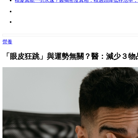
植髮真能一勞永逸？醫揭密度真相：植過頭降低存活率，
營養
「眼皮狂跳」與運勢無關？醫：減少３物