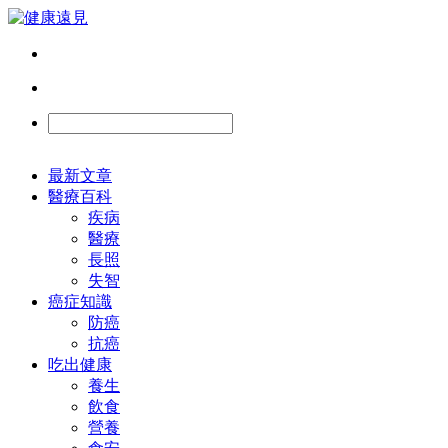
最新文章
醫療百科
疾病
醫療
長照
失智
癌症知識
防癌
抗癌
吃出健康
養生
飲食
營養