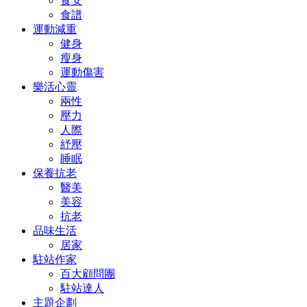
食安
食譜
運動減重
健身
瘦身
運動傷害
樂活心靈
兩性
壓力
人際
紓壓
睡眠
保養抗老
醫美
美容
抗老
品味生活
居家
駐站作家
百大顧問團
駐站達人
主題企劃