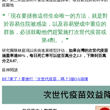
疫園地
❝「現在要拯救這些生命唯一的方法，就是對
於容易住院被感染，以及容易變成中重症的
群族，必須鼓勵他們趕緊施打次世代疫苗或
第4劑。」❞
研究團隊林庭瑀以疾病進展模型評估，
如果台灣的次世代疫苗
涵蓋率達80%，每日死亡率可以從百萬分之2.3 ，下降到百萬
分之0.87
。
延伸閱讀
BF.7來了！要搶打「次世代疫苗」嗎？5個QA搞懂