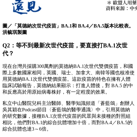
圖／「莫德納次世代疫苗」BA.1和 BA.4／BA.5版本比較表。
洪毓琪製圖
Q2：等不到最新次世代疫苗，要直接打BA.1次世
代？
現在台灣共採購300萬劑的莫德納BA.1次世代雙價疫苗，和國
際上多數國家相同，英國、瑞士、加拿大、南韓等國也核准使
用莫德納BA.1次世代雙價疫苗。這款疫苗的特色在擁有人體
臨床試驗報告，莫德納結果顯示：打進人體後，對 BA.5 的中
和反應高於用原始病毒株好，有一定程度的效果。
私立中山醫院兒科主治醫師、醫學知識頻道「蒼藍鴿」創辦人
吳其穎在Podcast節目〈蒼藍鴿的醫學通識〉中，引用莫德納
的研究數據，接種BA.1次世代疫苗的民眾與未接種的對照組
相比，他們對BA.1的綜合抗體增加十倍，而對BA.4／BA.5的
綜合抗體也達3～6倍。