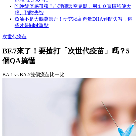
吃晚飯倍感孤獨？心理師談空巢期，用１０習慣強健大
腦、預防失智
魚油不是大腦萬靈丹！研究揭高劑量DHA難防失智，這
些才是關鍵重點
次世代疫苗
BF.7來了！要搶打「次世代疫苗」嗎？5
個QA搞懂
BA.1 vs BA.5雙價疫苗比一比