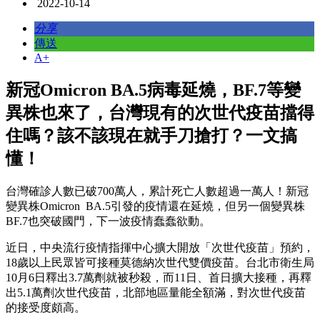
2022-10-14
分享
傳送
A+
新冠Omicron BA.5病毒延燒，BF.7等變
異株也來了，台灣現有的次世代疫苗擋得
住嗎？該不該現在就手刀搶打？一文搞
懂！
台灣確診人數已破700萬人，累計死亡人數超過一萬人！新冠
變異株Omicron BA.5引發的疫情還在延燒，但另一個變異株
BF.7也突破國門，下一波疫情蠢蠢欲動。
近日，中央流行疫情指揮中心擴大開放「次世代疫苗」預約，
18歲以上民眾皆可接種莫德納次世代雙價疫苗。台北市衛生局
10月6日釋出3.7萬劑就被秒殺，而11日、首日擴大接種，再釋
出5.1萬劑次世代疫苗，北部地區量能全額滿，對次世代疫苗
的接受度頗高。