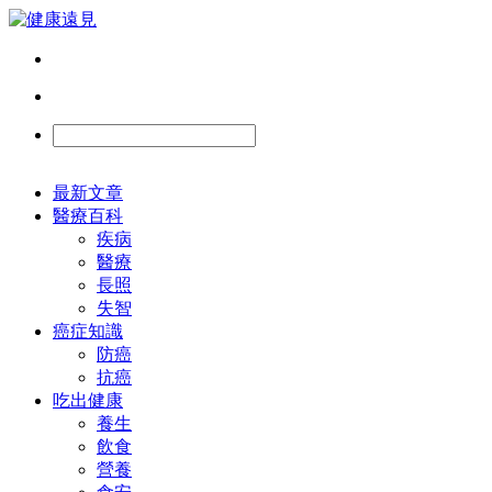
最新文章
醫療百科
疾病
醫療
長照
失智
癌症知識
防癌
抗癌
吃出健康
養生
飲食
營養