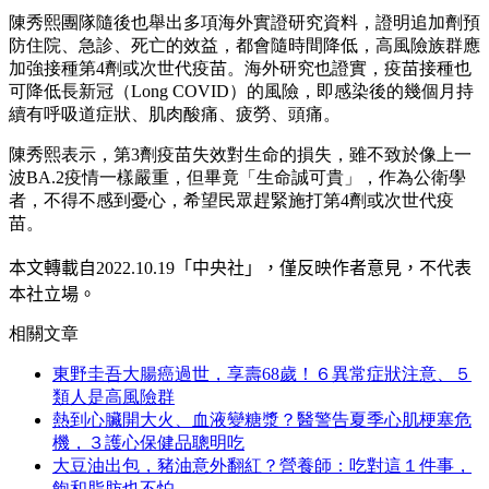
陳秀熙團隊隨後也舉出多項海外實證研究資料，證明追加劑預
防住院、急診、死亡的效益，都會隨時間降低，高風險族群應
加強接種第4劑或次世代疫苗。海外研究也證實，疫苗接種也
可降低長新冠（Long COVID）的風險，即感染後的幾個月持
續有呼吸道症狀、肌肉酸痛、疲勞、頭痛。
陳秀熙表示，第3劑疫苗失效對生命的損失，雖不致於像上一
波BA.2疫情一樣嚴重，但畢竟「生命誠可貴」，作為公衛學
者，不得不感到憂心，希望民眾趕緊施打第4劑或次世代疫
苗。
本文轉載自
2022.10.19
「中央社」
，僅反映作者意見，不代表
本社立場。
相關文章
東野圭吾大腸癌過世，享壽68歲！６異常症狀注意、５
類人是高風險群
熱到心臟開大火、血液變糖漿？醫警告夏季心肌梗塞危
機，３護心保健品聰明吃
大豆油出包，豬油意外翻紅？營養師：吃對這１件事，
飽和脂肪也不怕