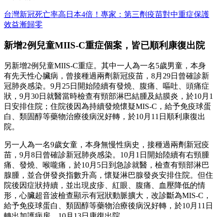
台灣新冠死亡率高日本4倍！專家：第三劑疫苗對中重症保護
效益漸歸零
新增2例兒童MIIS-C重症個案，皆已順利康復出院
另新增2例兒童MIIS-C重症。其中一人為一名5歲男童，本身
有先天性心臟病，曾接種過兩劑新冠疫苗，8月29日曾確診新
冠肺炎感染。9月25日開始陸續有發燒、腹痛、嘔吐、頭痛症
狀，9月30日就醫當時檢查有頸部淋巴結腫及結膜炎，於10月1
日安排住院；住院後因為持續發燒懷疑MIS-C，給予免疫球蛋
白、類固醇等藥物治療後病況好轉，於10月11日順利康復出
院。
另一人為一名9歲女童，本身無慢性病史，接種過兩劑新冠疫
苗，9月8日曾確診新冠肺炎感染。10月1日開始陸續有右頸腫
痛、發燒、喉嚨痛，於10月5日到急診就醫，檢查有頸部淋巴
腺腫，並合併發炎指數升高，懷疑淋巴腺發炎安排住院。但住
院後因症狀持續，並出現皮疹、紅眼、腹痛、血壓降低的情
形，心臟超音波檢查顯示有冠狀動脈擴大，改診斷為MIS-C，
給予免疫球蛋白、類固醇等藥物治療後病況好轉，於10月11日
轉出加護病房，10月13日康復出院。