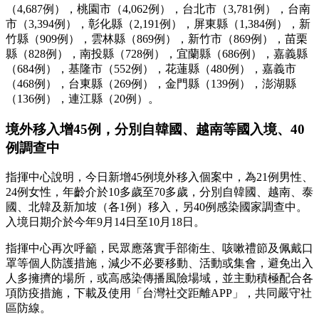
（4,687例），桃園市（4,062例），台北市（3,781例），台南
市（3,394例），彰化縣（2,191例），屏東縣（1,384例），新
竹縣（909例），雲林縣（869例），新竹市（869例），苗栗
縣（828例），南投縣（728例），宜蘭縣（686例），嘉義縣
（684例），基隆市（552例），花蓮縣（480例），嘉義市
（468例），台東縣（269例），金門縣（139例），澎湖縣
（136例），連江縣（20例）。
境外移入增45例，分別自韓國、越南等國入境、40
例調查中
指揮中心說明，今日新增45例境外移入個案中，為21例男性、
24例女性，年齡介於10多歲至70多歲，分別自韓國、越南、泰
國、北韓及新加坡（各1例）移入，另40例感染國家調查中。
入境日期介於今年9月14日至10月18日。
指揮中心再次呼籲，民眾應落實手部衛生、咳嗽禮節及佩戴口
罩等個人防護措施，減少不必要移動、活動或集會，避免出入
人多擁擠的場所，或高感染傳播風險場域，並主動積極配合各
項防疫措施，下載及使用「台灣社交距離APP」，共同嚴守社
區防線。