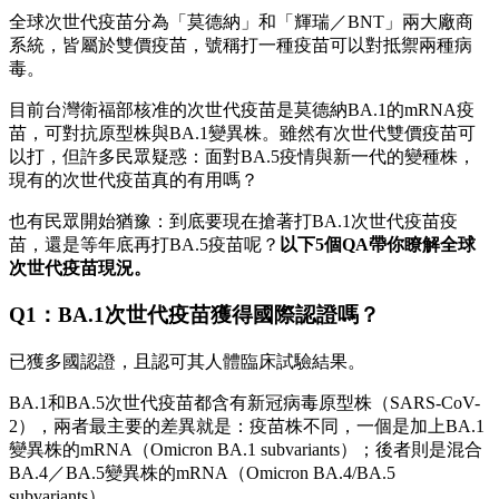
全球次世代疫苗分為「莫德納」和「輝瑞／BNT」兩大廠商
系統，皆屬於雙價疫苗，號稱打一種疫苗可以對抵禦兩種病
毒。
目前台灣衛福部核准的次世代疫苗是莫德納BA.1的mRNA疫
苗，可對抗原型株與BA.1變異株。雖然有次世代雙價疫苗可
以打，但許多民眾疑惑：面對BA.5疫情與新一代的變種株，
現有的次世代疫苗真的有用嗎？
也有民眾開始猶豫：到底要現在搶著打BA.1次世代疫苗疫
苗，還是等年底再打BA.5疫苗呢？
以下5個QA帶你瞭解全球
次世代疫苗現況。
Q1：BA.1次世代疫苗獲得國際認證嗎？
已獲多國認證，且認可其人體臨床試驗結果。
BA.1和BA.5次世代疫苗都含有新冠病毒原型株（SARS-CoV-
2），兩者最主要的差異就是：疫苗株不同，一個是加上BA.1
變異株的mRNA（Omicron BA.1 subvariants）；後者則是混合
BA.4／BA.5變異株的mRNA（Omicron BA.4/BA.5
subvariants）。