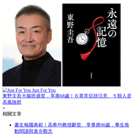
Just For You
東野圭吾大腸癌過世，享壽68歲！６異常症狀注意、５類人是
高風險群
×
相關文章
書生報國典範！高希均教授辭世、享耆壽90歲，畢生推
動閱讀與進步觀念