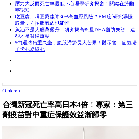
壓力大反而死亡率最低？心理學研究揭密：關鍵在於翻
轉認知
吃豆腐、喝豆漿能降30%高血壓風險？BMJ新研究曝攝
取量，４招脹氣族也能吃
魚油不是大腦萬靈丹！研究揭高劑量DHA難防失智，這
些才是關鍵重點
5旬運將負重久坐，腹股溝驚長大芒果！醫示警：疝氣腸
子卡死恐壞死
Omicron
台灣新冠死亡率高日本4倍！專家：第三
劑疫苗對中重症保護效益漸歸零