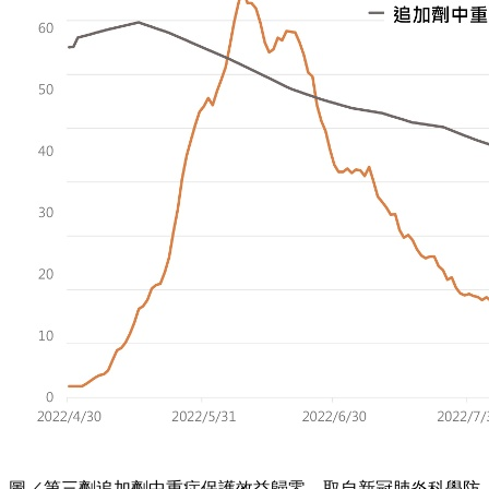
圖／第三劑追加劑中重症保護效益歸零。取自新冠肺炎科學防