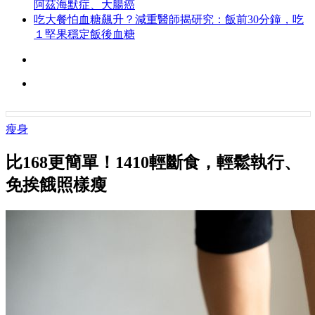
阿茲海默症、大腸癌
吃大餐怕血糖飆升？減重醫師揭研究：飯前30分鐘，吃
１堅果穩定飯後血糖
瘦身
比168更簡單！1410輕斷食，輕鬆執行、
免挨餓照樣瘦