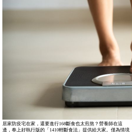
居家防疫宅在家，還要進行168斷食也太煎熬？營養師在這
邊，奉上好執行版的「1410輕斷食法」提供給大家。僅為情境