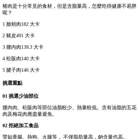
豬肉是十分常見的食材，但是含脂量高，怎麼吃得健康不易胖
呢？
1 臉頰肉182 大卡
2 豬皮491 大卡
3 腰內肉139.3 大卡
4 松阪肉140 大卡
5 腱子肉146 大卡
挑選重點
01 挑選少油部位
腰內肉、松阪肉等部位油脂較少、熱量較低。含有油脂的五花
肉及梅花肉應盡量避免。
02 拒絕加工食品
譬如香腸、熱狗、火腿等， 不僅脂肪量高，鈉含量也高。