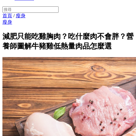
首頁
/
瘦身
瘦身
減肥只能吃雞胸肉？吃什麼肉不會胖？營
養師圖解牛豬雞低熱量肉品怎麼選