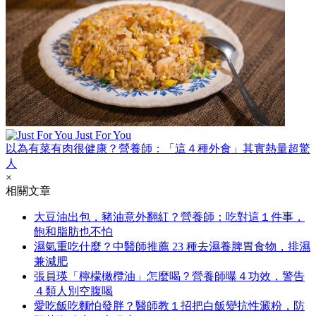
Just For You
以為有菜有肉很健康？營養師：「這４種外食」其實熱量超驚
人
×
相關文章
大豆油出包，豬油意外翻紅？營養師：吃對這１件事，
飽和脂肪也不怕
濕氣重吃什麼？中醫師推薦 23 種去濕養脾胃食物，排濕
兼減肥
張員瑛「檸檬橄欖油」怎麼喝？營養師曝４功效，警告
４類人別空腹喝
愛吃飯吃麵怕發胖？醫師教１招把白飯變抗性澱粉，防