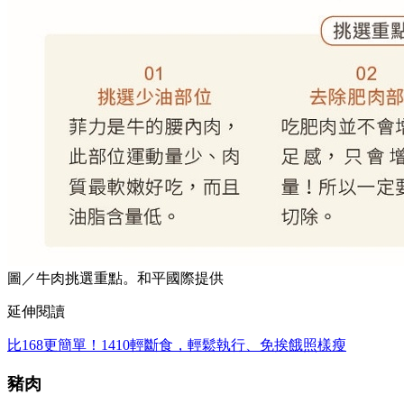
圖／牛肉挑選重點。和平國際提供
延伸閱讀
比168更簡單！1410輕斷食，輕鬆執行、免挨餓照樣瘦
豬肉