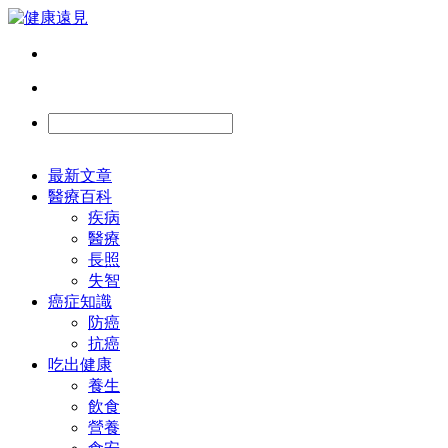
最新文章
醫療百科
疾病
醫療
長照
失智
癌症知識
防癌
抗癌
吃出健康
養生
飲食
營養