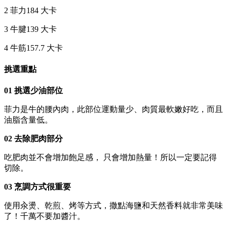
2 菲力184 大卡
3 牛腱139 大卡
4 牛筋157.7 大卡
挑選重點
01 挑選少油部位
菲力是牛的腰內肉，此部位運動量少、肉質最軟嫩好吃，而且
油脂含量低。
02 去除肥肉部分
吃肥肉並不會增加飽足感， 只會增加熱量！所以一定要記得
切除。
03 烹調方式很重要
使用汆燙、乾煎、烤等方式，撒點海鹽和天然香料就非常美味
了！千萬不要加醬汁。