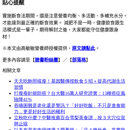
貼心提醒
實施斷食法期間，
還是注意營養均衡、多活動、多補充水分。
才能達到最正確的斷食效果。
減肥不是一時，
健康飲食跟生
活模式是一輩子。
期待解封之後，
大家都能守住健康跟身
材
！
※本文由高敏敏營養師授權提供，
原文
請點此
。
更多內容請至【
臉書粉絲團
】／【
部落格
】
相關文章
天天吃飽照樣瘦！基因醫傳授飲食５招＋提高代謝生活
習慣
打瘦瘦針能防癌？台大醫16萬人研究證實：13種癌症風
險降41%
吞嚥困難是老化還是警訊？「好好吃飯」不只是進食能
力，更是好好生活的權利
立秋吃什麼？中醫推薦百合雪梨茶食譜，按３大穴位宣
肺止咳
以為有菜有肉很健康？營養師：「這４種外食」其實熱