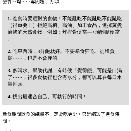
營養不均
⋯
⋯
等問題
。
所以：
1.
進食時要選對的食物！不能亂吃不能亂吃不能亂吃
（很重要！）拒絕高糖、高油、加工食品，選擇蒸煮
滷烤的天然食物。例如：炸排骨便當—>滷雞腿便當
。
2.
吃東西時，8分飽就好。不要暴食狂吃、徒增負
擔⋯⋯，也是不會瘦的 。
3.
多喝水、幫助代謝，有時候「覺得餓」可能是口渴
了⋯⋯，很多食物裡也含有水分，都可以算在每日水
量裡頭。
4.
找出最適合自己、可執行的時間！
斷食期間
飲食的總量不一定要吃更少，
只是縮短了進食時
間。