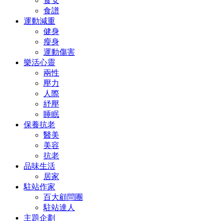
食安
食譜
運動減重
健身
瘦身
運動傷害
樂活心靈
兩性
壓力
人際
紓壓
睡眠
保養抗老
醫美
美容
抗老
品味生活
居家
駐站作家
百大顧問團
駐站達人
主題企劃