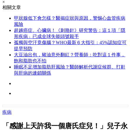
×
相關文章
甲狀腺低下會怎樣？醫揭症狀與原因，警惕心血管疾病
風險
超越癌症、心臟病！《刺胳針》研究警告：這１項「隱
形疾病」已成全球失能頭號殺手
孤獨與空汙竟傷腦？WHO最新６大指引：45%認知症可
提早預防
大豆油出包，豬油意外翻紅？營養師：吃對這１件事，
飽和脂肪也不怕
睡眠不足增加脂肪肝風險？醫師解析代謝症候群、打鼾
與肝病的連鎖關係
疾病
「感謝上天許我一個唐氏症兒！」兒子永