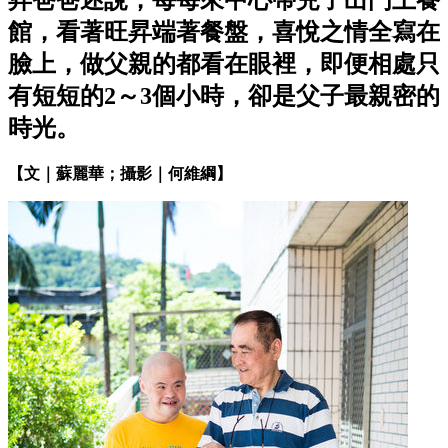
昇爸爸述說，每每來中心帶兒子出門上餐
館，看著旺昇端著餐盤，喜悅之情全寫在
臉上，做父親的都看在眼裡，即便相處只
有短短的2～3個小時，卻是父子最親密的
時光。
【文｜蘇麗華；攝影｜何維綱】