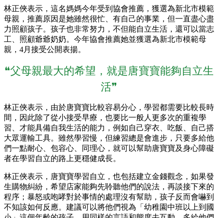
林正俠表示，這名媽媽今年受到協會推薦，獲選為新北市模範
母親，推薦原因是她雖然很忙、有自己的事業，但一直盡心盡
力照顧孩子。孩子也非常努力，不但能自立生活，還可以當志
工、照顧爺爺奶奶。今年協會推薦她並獲選為新北市模範母
親，4月接受公開表揚。
❝父母親最大的希望，就是唐寶寶能夠自立生
活❞
林正俠表示，由於唐寶寶比較容易分心，學習都需要比較長時
間，因此除了從小接受早療，也要比一般人更多次的重複學
習、才能具備自我生活的能力，例如自己穿衣、吃飯、自己搭
大眾運輸工具。雖然學習慢，但練習總是會進步，只要多給他
們一點耐心、包容心、同理心，就可以幫助唐寶寶及身心障礙
者在學習自立的路上更穩健成長。
林正俠表示，唐寶寶學習自立，也包括建立金錢觀念，如果發
生購物糾紛，希望店家能夠先聆聽他們的說法，再談接下來的
程序；暴怒或咆哮對於事情的處理沒有幫助，孩子反而會嚇到
不知該如何反應。建議可以將他們視為「幼稚園中班以上到國
小」這個年齡的孩子，用同樣的言語和態度去互動、多給他們