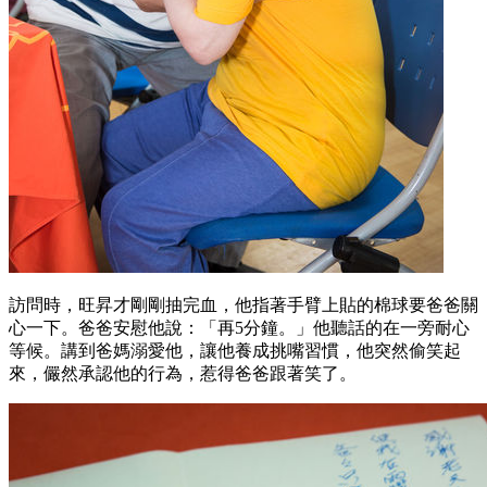
訪問時，旺昇才剛剛抽完血，他指著手臂上貼的棉球要爸爸關
心一下。爸爸安慰他說：「再5分鐘。」他聽話的在一旁耐心
等候。講到爸媽溺愛他，讓他養成挑嘴習慣，他突然偷笑起
來，儼然承認他的行為，惹得爸爸跟著笑了。