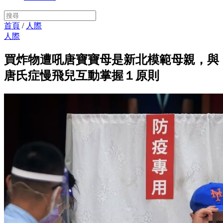
首頁
/
人際
人際
買炸物遭吼唐寶寶母是新北模範母親，與
唐氏症慢飛兒互動掌握１原則