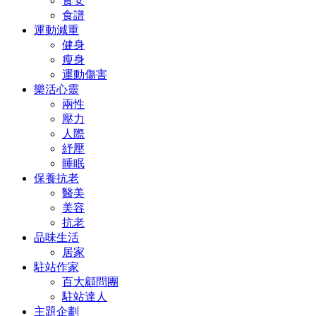
食安
食譜
運動減重
健身
瘦身
運動傷害
樂活心靈
兩性
壓力
人際
紓壓
睡眠
保養抗老
醫美
美容
抗老
品味生活
居家
駐站作家
百大顧問團
駐站達人
主題企劃