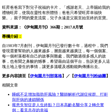
旺昇爸爸寫下對兒子祝福的卡片，「感謝老天、上帝賜給我的
禮物旺昇，使我在靈性有所體悟；爸爸只希望旺昇幸福快
樂。」親子間的愛意流竄，兒子永遠是父親至始至終的至寶。
資料來源：《伊甸園月刊》366期；2017.8月號
專欄介紹：
自1983年7月創刊，伊甸園月刊已發行數十年，過程中，我們
發現需要幫助的人越來越多，層面越來越廣泛，每一個個案、
每一個村落都有自己的故事與難處，我們聽過很多感人的故
事，也有聞之鼻酸的憾事，希望藉由這個平台，告訴更多人這
塊土地上發生的事情，讓更多溫暖及感動能夠傳播出去。
更多內容請至【
伊甸園月刊部落格
】／【
伊甸園月刊粉絲團
】
相關文章
睡眠不足增加脂肪肝風險？醫師解析代謝症候群、打鼾
與肝病的連鎖關係
罹患失智症是人生終點？日本高齡名醫分享２轉念實
例：看見共存的幸福