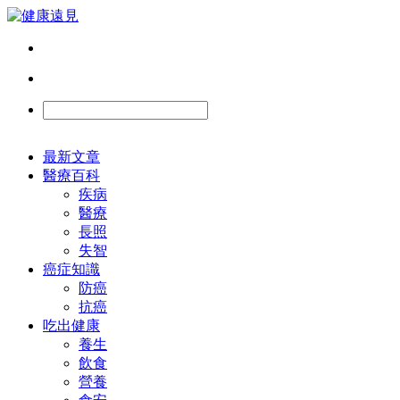
最新文章
醫療百科
疾病
醫療
長照
失智
癌症知識
防癌
抗癌
吃出健康
養生
飲食
營養