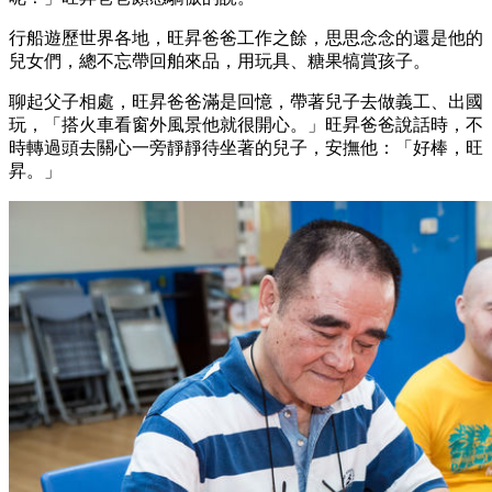
行船遊歷世界各地，旺昇爸爸工作之餘，思思念念的還是他的
兒女們，總不忘帶回舶來品，用玩具、糖果犒賞孩子。
聊起父子相處，旺昇爸爸滿是回憶，帶著兒子去做義工、出國
玩，「搭火車看窗外風景他就很開心。」旺昇爸爸說話時，不
時轉過頭去關心一旁靜靜待坐著的兒子，安撫他：「好棒，旺
昇。」