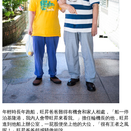
年輕時長年跑船，旺昇爸爸難得有機會和家人相處，「船一停
泊基隆港，我內人會帶旺昇來看我。」擔任輪機長的他，旺昇
進到他船上辦公室，一屁股便坐上他的大位，「很有王者之風
呢！」旺昇爸爸頗感驕傲的說。