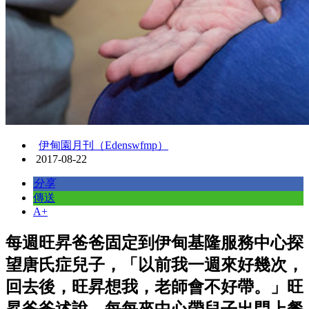
伊甸園月刊（Edenswfmp）
2017-08-22
分享
傳送
A+
每週旺昇爸爸固定到伊甸基隆服務中心探
望唐氏症兒子，「以前我一週來好幾次，
回去後，旺昇想我，老師會不好帶。」旺