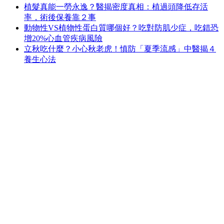
植髮真能一勞永逸？醫揭密度真相：植過頭降低存活
率，術後保養靠２事
動物性VS植物性蛋白質哪個好？吃對防肌少症，吃錯恐
增20%心血管疾病風險
立秋吃什麼？小心秋老虎！慎防「夏季流感」中醫揭４
養生心法