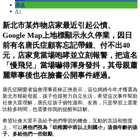
傳送
A+
新北市某炸物店家最近引起公憤、
Google Map上地標顯示永久停業，因日
前有名唐氏症顧客忘記帶錢、付不出40
元，店家竟當場咆哮並立刻報警，把這名
「慢飛兒」當場嚇得渾身發抖，其母親蕭
麗華事後也在臉書公開事件經過。
唐氏症關愛者協會理事長林正俠表示，這位媽媽今年才獲選為
新北市模範母親，孩子也很努力自立生活，希望這次事件幫助
社會大眾理解，唐氏症孩子個性溫和、友善，只是學習上需要
比較多時間，也需要你我的提醒和諒解。
希望社會大眾不吝給予他們學習的機會，互動的言語和態度
上，可以
將他們視為「幼稚園中班以上到國小」這個年齡的孩
子、多給他們一些鼓勵
。