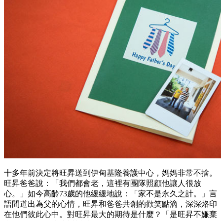
十多年前決定將旺昇送到伊甸基隆養護中心，媽媽非常不捨。
旺昇爸爸說：「我們都會老，這裡有團隊照顧他讓人很放
心。」如今高齡73歲的他緩緩地說：「家不是永久之計。」言
語間道出為父的心情，旺昇和爸爸共創的歡笑點滴，深深烙印
在他們彼此心中。對旺昇最大的期待是什麼？「是旺昇不嫌棄