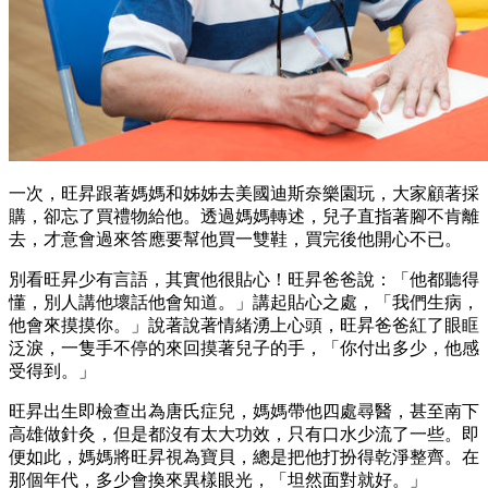
一次，旺昇跟著媽媽和姊姊去美國迪斯奈樂園玩，大家顧著採
購，卻忘了買禮物給他。透過媽媽轉述，兒子直指著腳不肯離
去，才意會過來答應要幫他買一雙鞋，買完後他開心不已。
別看旺昇少有言語，其實他很貼心！旺昇爸爸說：「他都聽得
懂，別人講他壞話他會知道。」講起貼心之處，「我們生病，
他會來摸摸你。」說著說著情緒湧上心頭，旺昇爸爸紅了眼眶
泛淚，一隻手不停的來回摸著兒子的手，「你付出多少，他感
受得到。」
旺昇出生即檢查出為唐氏症兒，媽媽帶他四處尋醫，甚至南下
高雄做針灸，但是都沒有太大功效，只有口水少流了一些。即
便如此，媽媽將旺昇視為寶貝，總是把他打扮得乾淨整齊。在
那個年代，多少會換來異樣眼光，「坦然面對就好。」