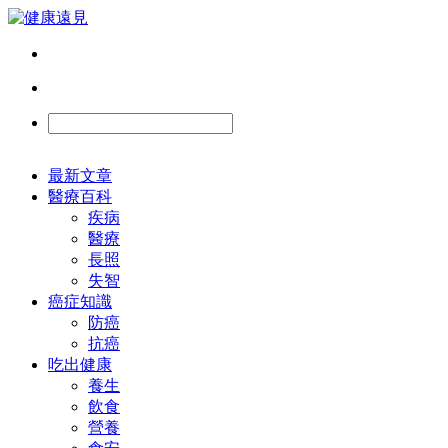
最新文章
醫療百科
疾病
醫療
長照
失智
癌症知識
防癌
抗癌
吃出健康
養生
飲食
營養