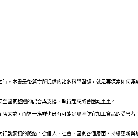
之時
。
本書最後篇章所提供的諸多科學證據
，
就是要探索如何讓
甚至國家整體的配合與支撐
，
執行起來將會困難重重
。
商店太遠
，
而這一族群也最有可能是那些便宜加工食品的受害者
大行動綱領的脈絡
。
從個人
、
社會
、
國家各個層面
，
持續更新與