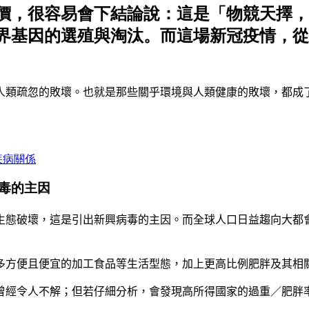
價，很容易會下結論說：這是「物競天擇，
界基因的選殖與淘汰。而這場新冠疫情，從
人類疏忽的敗壞
。
也就是那些關乎環境與人類健康的敗壞
，
都成
疾病關係
病毒的主因
生態破壞
，
這是引出新興病毒的主因
。
而全球人口日益趨向大都
多方便且便宜的加工食品等生活型態
，
加上更高比例肥胖及其相
曾經令人不解
；
但若仔細分析
，
會發現高所得國家的過重
／
肥胖