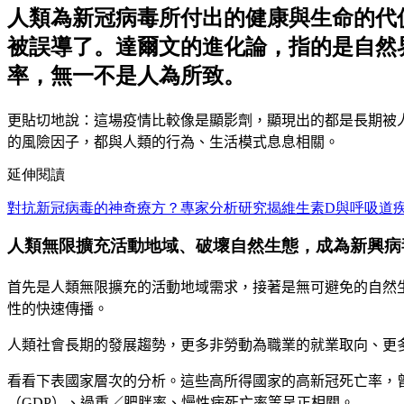
人類為新冠病毒所付出的健康與生命的代
被誤導了。達爾文的進化論，指的是自然
率，無一不是人為所致。
更貼切地說
：
這場疫情比較像是顯影劑
，
顯現出的都是長期被
的風險因子
，
都與人類的行為
、
生活模式息息相關
。
延伸閱讀
對抗新冠病毒的神奇療方？專家分析研究揭維生素D與呼吸道
人類無限擴充活動地域、破壞自然生態，成為新興
首先是人類無限擴充的活動地域需求
，
接著是無可避免的自然
性的快速傳播
。
人類社會長期的發展趨勢
，
更多非勞動為職業的就業取向
、
更
看看下表國家層次的分析
。
這些高所得國家的高新冠死亡率
，
（
GDP
）、
過重
／
肥胖率
、
慢性病死亡率等呈正相關
。