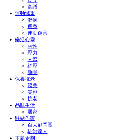
食安
食譜
運動減重
健身
瘦身
運動傷害
樂活心靈
兩性
壓力
人際
紓壓
睡眠
保養抗老
醫美
美容
抗老
品味生活
居家
駐站作家
百大顧問團
駐站達人
主題企劃