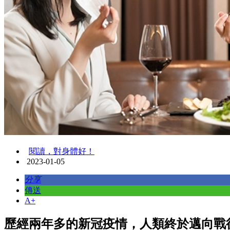
閱讀，對身體好！
2023-01-05
分享
傳送
A+
歷經兩年多的新冠疫情，人類終於邁向戰