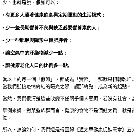
少
。
也就是說
，
假如可以
：
• 有更多人過著健康飲食與定期運動的生活模式；
• 少一些長期營養不良與缺乏必要營養素的人；
• 少一些肥胖與隱形中樞肥胖者；
• 讓空氣中的汙染物減少一點；
• 讓健康老化人口的比例多一點。
當以上的每一個
「
假如
」，
都成為
「
實際
」，
那就是扭轉乾坤
當我們迎接疫情終結的曙光之際
，
讓那終點
，
成為新的起點
。
當然
，
我們很清楚這些改變不僅關乎個人意願
，
若沒有社會
，
舉例來說
，
對某些族群而言
，
健康的食物不是價錢太貴
，
就是
氣
。
所以
，
無論如何
，
我們還是得回歸
《
渥太華健康促進憲章
》
五