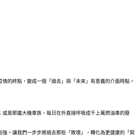
疫情的終點
，
變成一個
「
過去
」
與
「
未來
」
有意義的介面時點
。
；
或是那龐大機車族
，
每日在外直接呼吸成千上萬燃油車的廢
加強
。
讓我們一步步將過去那些
「
敗壞
」，
轉化為更健康的
「
契