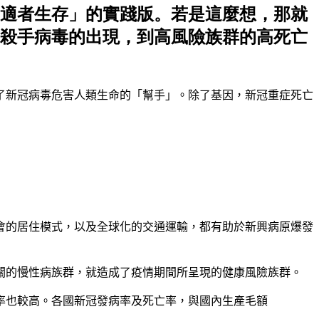
適者生存」的實踐版。若是這麼想，那就
殺手病毒的出現，到高風險族群的高死亡
了新冠病毒危害人類生命的
「
幫手
」。
除了基因
，
新冠重症死亡
會的居住模式
，
以及全球化的交通運輸
，
都有助於新興病原爆發
關的慢性病族群
，
就造成了疫情期間所呈現的健康風險族群
。
率也較高
。
各國新冠發病率及死亡率
，
與國內生產毛額