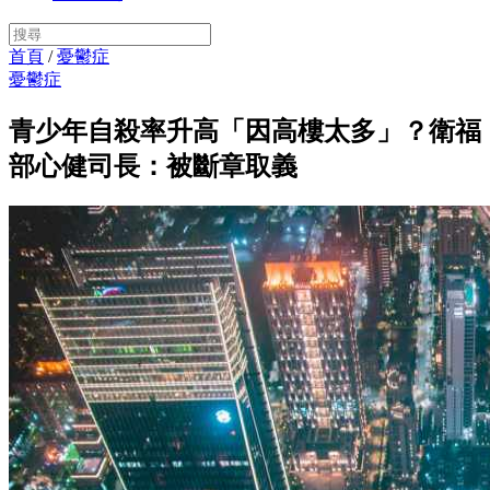
首頁
/
憂鬱症
憂鬱症
青少年自殺率升高「因高樓太多」？衛福
部心健司長：被斷章取義