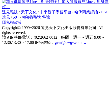
加入健康遠見Line，對身體
好！
遠見雜誌
/
天下文化
/
未來親子學習平台
/
哈佛商業評論
/
ESG
遠見
/
50+
/
領導影響力學院
隱私權政策
Copyright© 1999~2026 遠見天下文化出版股份有限公司. All
rights reserved.
讀者服務部電話：(02)2662-0012 時間：週一 ~ 週五 9:00 ~
12:30;13:30 ~ 17:00 服務信箱：
gvm@cwgv.com.tw