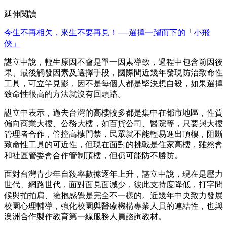
延伸閱讀
今生不再相欠，來生不要再見！──選擇一躍而下的「小飛
俠」
諶立中說，輕生原因不會是單一因素導致，過程中包含前因後
果、最後觸發因素及選擇手段，國際間近幾年發現防治致命性
工具，可立竿見影，因不是每個人都是堅決想自殺，如果選擇
致命性很高的方法就沒有回頭路。
諶立中表示，過去台灣的高樓較多都是集中在都市地區，性質
偏向商業大樓、公務大樓，如百貨公司、醫院等，只要與大樓
管理者合作，管控高樓門禁，民眾就不能輕易進出頂樓，阻斷
致命性工具的可近性，但現在面對的挑戰是住家高樓，雖然會
和社區管委會合作管制頂樓，但仍可能防不勝防。
面對台灣青少年自殺率數據逐年上升，諶立中說，現在是壓力
世代、網路世代，面對面見面減少，彼此支持度降低，打字問
候與拍拍肩、擁抱感覺是完全不一樣的。近幾年中央致力發展
校園心理輔導，強化校園與醫療機構專業人員的連結性，也與
澳洲合作製作教育第一線服務人員諮詢教材。