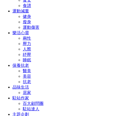
食安
食譜
運動減重
健身
瘦身
運動傷害
樂活心靈
兩性
壓力
人際
紓壓
睡眠
保養抗老
醫美
美容
抗老
品味生活
居家
駐站作家
百大顧問團
駐站達人
主題企劃