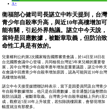
A+
衛福部心健司司長諶立中昨天提到，台灣
青少年自殺率升高，與近10年高樓增加可
能有關，引起外界熱議。諶立中今天說，
當時是回應數據，被斷章取義，但防治致
命性工具是有效的。
兒童權利公約第2次國家報告國際審查會議，於14日至18日在
台北國際會議中心登場，共同檢視台灣近5年來兒權的重要發
展，其中台灣青少年自殺率逐年增加是重要議題，諶立中昨天
在會議中回應青少年自殺率增加原因，認為可能與近10年台灣
高樓增加有關。
諶立中今天接受媒體聯訪時表示，當下是因委員問及台灣青少
年自殺率數據增加，他只是在回應數據，並非通盤討論整體自
殺防治議題，被斷章取義。台灣青少年自殺率緩幅上升約1至2
成，觀察近5至10年上升坡度，若扣除跳樓因素，會發現增加
幅度就沒有那麼多。