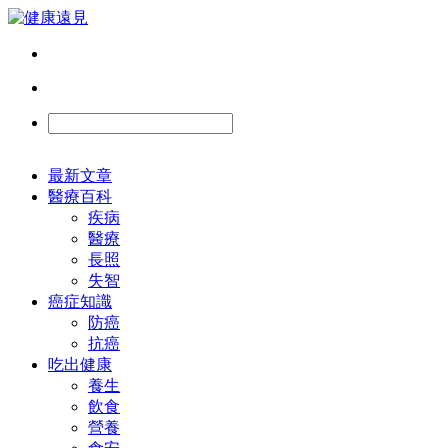
最新文章
醫療百科
疾病
醫療
長照
失智
癌症知識
防癌
抗癌
吃出健康
養生
飲食
營養