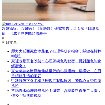
Just For You
超越癌症、心臟病！《刺胳針》研究警告：這１項「隱形疾
病」已成全球失能頭號殺手
×
相關文章
壓力大反而死亡率最低？心理學研究揭密：關鍵在於翻
轉認知
家裡老是莫名吵架？心理師揭色彩秘密：擺對顏色能化
解衝突！
東大急診名醫寫給焦慮世代的心靈指南！這樣做，在日
常領略生活的美好
甲狀腺低下會怎樣？醫揭症狀與原因，警惕心血管疾病
風險
常喝汽水恐增憂鬱風險！研究：含糖飲料傷第二大腦，
傳授４招無痛戒糖