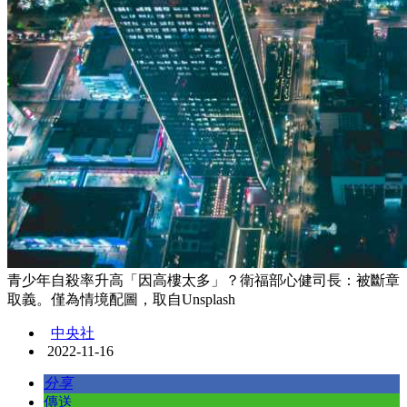
青少年自殺率升高「因高樓太多」？衛福部心健司長：被斷章
取義。僅為情境配圖，取自Unsplash
中央社
2022-11-16
分享
傳送