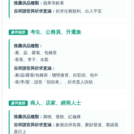
推薦供品種類：
蘋果等鮮果
吉祥諧音與祈求意涵：
祈求任務順利、出入平安
考生、公務員、升遷族
參拜族群
推薦供品種類：
‧蔥、蒜、蘿蔔、包種茶
‧香蕉、李子、水梨
吉祥諧音與祈求意涵：
‧蔥/蒜/蘿蔔/包種茶：聰明會算、好彩頭、包中
‧蕉/李/梨：諧音「招你來」，祈求貴人扶助
商人、店家、經商人士
參拜族群
推薦供品種類：
壽桃、發糕、紅龜粿
吉祥諧音與祈求意涵：
象徵吉祥長壽、聚財發達、業績蒸
蒸日上