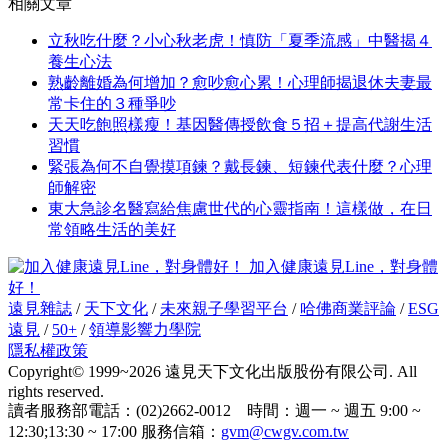
相關文章
立秋吃什麼？小心秋老虎！慎防「夏季流感」中醫揭４
養生心法
熟齡離婚為何增加？愈吵愈心累！心理師揭退休夫妻最
常卡住的３種爭吵
天天吃飽照樣瘦！基因醫傳授飲食５招＋提高代謝生活
習慣
緊張為何不自覺摸項鍊？戴長鍊、短鍊代表什麼？心理
師解密
東大急診名醫寫給焦慮世代的心靈指南！這樣做，在日
常領略生活的美好
加入健康遠見Line，對身體
好！
遠見雜誌
/
天下文化
/
未來親子學習平台
/
哈佛商業評論
/
ESG
遠見
/
50+
/
領導影響力學院
隱私權政策
Copyright© 1999~2026 遠見天下文化出版股份有限公司. All
rights reserved.
讀者服務部電話：(02)2662-0012 時間：週一 ~ 週五 9:00 ~
12:30;13:30 ~ 17:00 服務信箱：
gvm@cwgv.com.tw