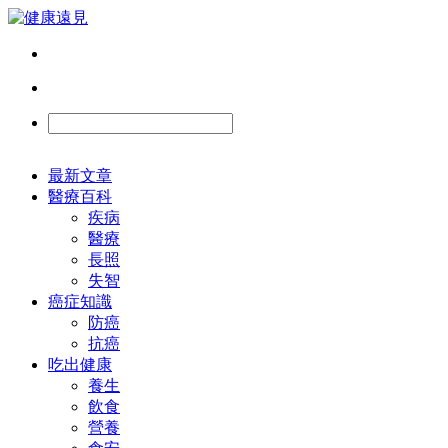
最新文章
醫療百科
疾病
醫療
長照
失智
癌症知識
防癌
抗癌
吃出健康
養生
飲食
營養