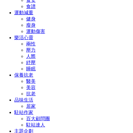
食安
食譜
運動減重
健身
瘦身
運動傷害
樂活心靈
兩性
壓力
人際
紓壓
睡眠
保養抗老
醫美
美容
抗老
品味生活
居家
駐站作家
百大顧問團
駐站達人
主題企劃