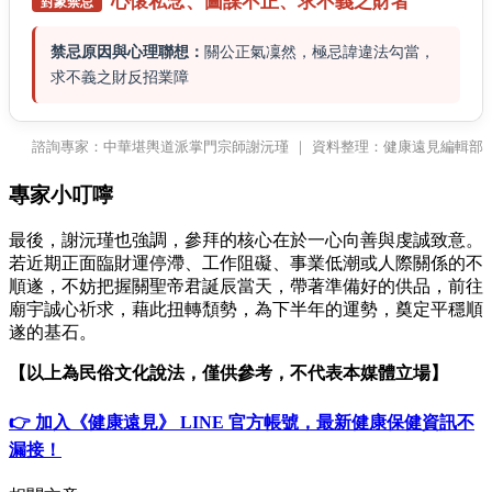
心懷私念、
圖謀不正、
求不義之財者
對象禁忌
禁忌原因與心理聯想：
關公正氣凜然，極忌諱違法勾當，
求不義之財反招業障
諮詢專家：中華堪輿道派掌門宗師謝沅瑾 ｜ 資料整理：健康遠見編輯部
專家小叮嚀
最後，謝沅瑾也強調，參拜的核心在於一心向善與虔誠致意。
若近期正面臨財運停滯、工作阻礙、事業低潮或人際關係的不
順遂，不妨把握關聖帝君誕辰當天，帶著準備好的供品，前往
廟宇誠心祈求，藉此扭轉頹勢，為下半年的運勢，奠定平穩順
遂的基石。
【以上為民俗文化說法，僅供參考，不代表本媒體立場】
👉 加入《健康遠見》 LINE 官方帳號，最新健康保健資訊不
漏接！