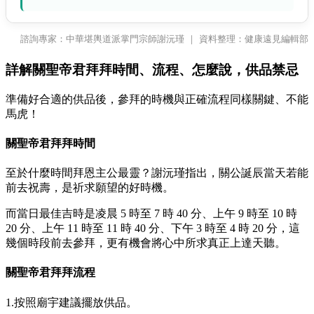
諮詢專家：中華堪輿道派掌門宗師謝沅瑾 ｜ 資料整理：健康遠見編輯部
詳解關聖帝君拜拜時間、流程、怎麼說，供品禁忌
準備好合適的供品後，參拜的時機與正確流程同樣關鍵、不能
馬虎！
關聖帝君拜拜時間
至於什麼時間拜恩主公最靈？謝沅瑾指出，關公誕辰當天若能
前去祝壽，是祈求願望的好時機。
而當日最佳吉時是凌晨 5 時至 7 時 40 分、上午 9 時至 10 時
20 分、上午 11 時至 11 時 40 分、下午 3 時至 4 時 20 分，這
幾個時段前去參拜，更有機會將心中所求真正上達天聽。
關聖帝君拜拜流程
1.按照廟宇建議擺放供品。