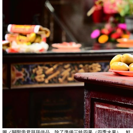
圖／關聖帝君拜拜供品，除了準備三牲四果（四季水果）、鮮