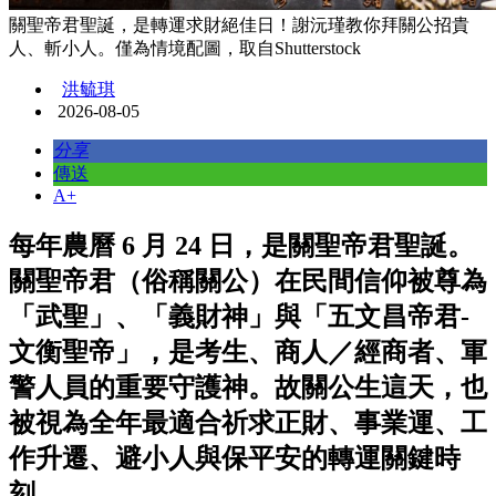
關聖帝君聖誕，是轉運求財絕佳日！謝沅瑾教你拜關公招貴
人、斬小人。僅為情境配圖，取自Shutterstock
洪毓琪
2026-08-05
分享
傳送
A+
每年農曆 6 月 24 日，是關聖帝君聖誕。
關聖帝君（俗稱關公）在民間信仰被尊為
「武聖」、「義財神」與「五文昌帝君-
文衡聖帝」，是考生、商人／經商者、軍
警人員的重要守護神。故關公生這天，也
被視為全年最適合祈求正財、事業運、工
作升遷、避小人與保平安的轉運關鍵時
刻。