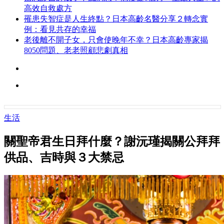
高效自救處方
罹患失智症是人生終點？日本高齡名醫分享２轉念實
例：看見共存的幸福
老後離不開子女，只會使晚年不幸？日本高齡專家揭
8050問題、老老照顧悲劇真相
生活
關聖帝君生日拜什麼？謝沅瑾揭關公拜拜
供品、吉時與３大禁忌