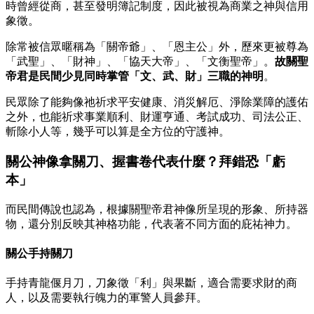
時曾經從商，甚至發明簿記制度，因此被視為商業之神與信用
象徵。
除常被信眾暱稱為「關帝爺」、「恩主公」外，歷來更被尊為
「武聖」、「財神」、「協天大帝」、「文衡聖帝」。
故關聖
帝君是民間少見同時掌管「文、武、財」三職的神明
。
民眾除了能夠像祂祈求平安健康、消災解厄、淨除業障的護佑
之外，也能祈求事業順利、財運亨通、考試成功、司法公正、
斬除小人等，幾乎可以算是全方位的守護神。
關公神像拿關刀、握書卷代表什麼？拜錯恐「虧
本」
而民間傳說也認為，根據關聖帝君神像所呈現的形象、所持器
物，還分別反映其神格功能，代表著不同方面的庇祐神力。
關公手持關刀
手持青龍偃月刀，刀象徵「利」與果斷，適合需要求財的商
人，以及需要執行魄力的軍警人員參拜。