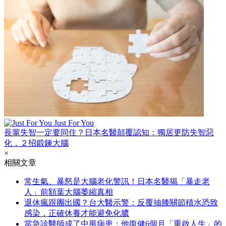
Just For You
長輩失智一定要同住？日本名醫顛覆認知：獨居更防失智惡
化，２招鍛鍊大腦
×
相關文章
常生氣、暴怒是大腦老化警訊！日本名醫揭「暴走老
人」前額葉大腦萎縮真相
退休瘋跟團出國？台大醫示警：反覆抽膝關節積水恐致
感染，正確休養才能避免化膿
當急診醫師成了中風病患：他復健6個月「重啟人生」的