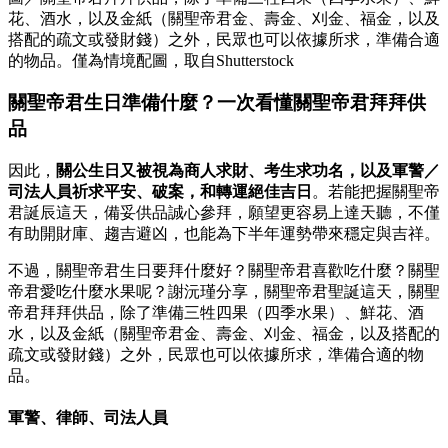
花、酒水，以及金紙（關聖帝君金、壽金、刈金、福金，以及
搭配的疏文或發財錢）之外，民眾也可以依據所求，準備合適
的物品。僅為情境配圖，取自Shutterstock
關聖帝君生日準備什麼？一次看懂關聖帝君拜拜供
品
因此，
關公生日又被視為商人求財、考生求功名，以及軍警／
司法人員祈求平安、破案，和轉運絕佳吉日
。若能把握關聖帝
君誕辰這天，備妥供品誠心參拜，願望更容易上達天聽，不僅
有助開財庫、趨吉避凶，也能為下半年運勢帶來穩定與吉祥。
不過，關聖帝君生日要拜什麼好？關聖帝君喜歡吃什麼？關聖
帝君愛吃什麼水果呢？謝沅瑾分享，關聖帝君聖誕這天，關聖
帝君拜拜供品，除了準備三牲四果（四季水果）、鮮花、酒
水，以及金紙（關聖帝君金、壽金、刈金、福金，以及搭配的
疏文或發財錢）之外，民眾也可以依據所求，準備合適的物
品。
軍警、律師、司法人員