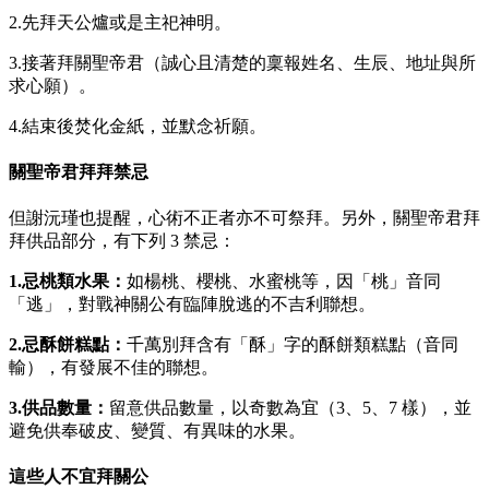
2.先拜天公爐或是主祀神明。
3.接著拜關聖帝君（誠心且清楚的稟報姓名、生辰、地址與所
求心願）。
4.結束後焚化金紙，並默念祈願。
關聖帝君拜拜禁忌
但謝沅瑾也提醒，心術不正者亦不可祭拜。另外，關聖帝君拜
拜供品部分，有下列 3 禁忌：
1.忌桃類水果：
如楊桃、櫻桃、水蜜桃等，因「桃」音同
「逃」，對戰神關公有臨陣脫逃的不吉利聯想。
2.忌酥餅糕點：
千萬別拜含有「酥」字的酥餅類糕點（音同
輸），有發展不佳的聯想。
3.供品數量：
留意供品數量，以奇數為宜（3、5、7 樣），並
避免供奉破皮、變質、有異味的水果。
這些人不宜拜關公