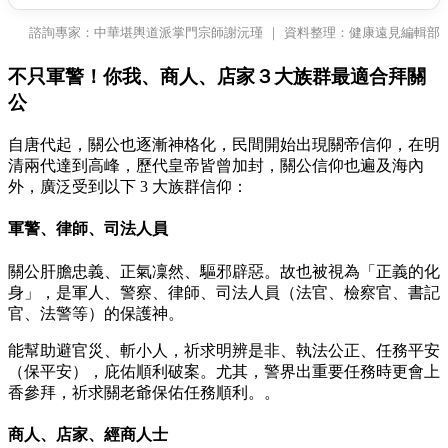
諮詢專家：中華堪輿道派掌門宗師謝沅瑾 ｜ 資料整理：健康遠見編輯部
不只軍警！你我、商人、店家３大族群最適合拜關
公
自唐代起，關公也逐漸神格化，民間開始出現關帝信仰，在明
清兩代達到高峰，歷代皇帝皆曾加封，關公信仰也遍及海內
外，廣泛受到以下 3 大族群信仰：
軍警、律師、司法人員
關公肝膽忠義、正氣凜然、驅邪辟惡。故也被視為「正義的化
身」，是軍人、警察、律師、司法人員（法官、檢察官、書記
官、法警等）的保護神。
能幫助避官災、斬小人，祈求明辨是非、執法公正、任務平安
（保平安），庇佑順利破案。尤其，警界出重要任務時更會上
香參拜，祈求關老爺保佑任務順利。。
商人、店家、經商人士