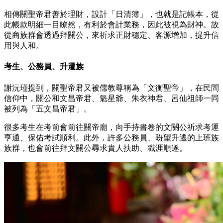
相傳關聖帝君善於理財，設計「日清簿」，也就是記帳本，從
此帳款明細一目瞭然，有利於會計業務，因此被視為財神。故
從商族群會透過拜關公，來祈求正財穩定、客源增加，提升信
用與人和。
考生、公務員、升遷族
謝沅瑾提到，關聖帝君又被儒教尊稱為「文衡聖帝」，在民間
信仰中，關公和文昌帝君、魁星爺、朱衣神君、呂仙祖師一同
被列為「五文昌帝君」。
很多考生在考前會前往關帝廟，向手持書卷的文關公祈求考運
亨通、保佑考試順利。此外，許多公務員、盼望升遷的上班族
族群，也會前往拜文關公尋求貴人扶助、職涯順遂。