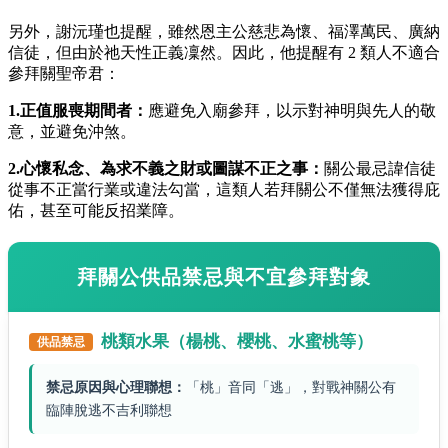
另外，謝沅瑾也提醒，雖然恩主公慈悲為懷、福澤萬民、廣納
信徒，但由於祂天性正義凜然。因此，他提醒有 2 類人不適合
參拜關聖帝君：
1.
正值服喪期間者：
應避免入廟參拜，以示對神明與先人的敬
意，並避免沖煞。
2.
心懷私念、為求不義之財或圖謀不正之事：
關公最忌諱信徒
從事不正當行業或違法勾當，這類人若拜關公不僅無法獲得庇
佑，甚至可能反招業障。
拜關公供品禁忌與不宜參拜對象
桃類水果（楊桃、櫻桃、水蜜桃等）
供品禁忌
禁忌原因與心理聯想：
「桃」音同「逃」，對戰神關公有
臨陣脫逃不吉利聯想