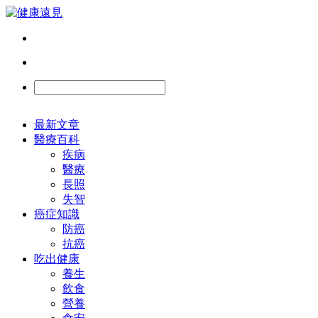
最新文章
醫療百科
疾病
醫療
長照
失智
癌症知識
防癌
抗癌
吃出健康
養生
飲食
營養