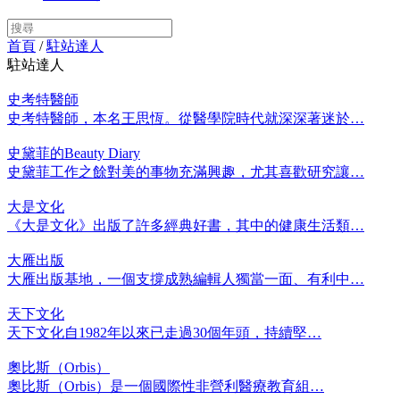
首頁
/
駐站達人
駐站達人
史考特醫師
史考特醫師，本名王思恆。從醫學院時代就深深著迷於…
史黛菲的Beauty Diary
史黛菲工作之餘對美的事物充滿興趣，尤其喜歡研究讓…
大是文化
《大是文化》出版了許多經典好書，其中的健康生活類…
大雁出版
大雁出版基地，一個支撐成熟編輯人獨當一面、有利中…
天下文化
天下文化自1982年以來已走過30個年頭，持續堅…
奧比斯（Orbis）
奧比斯（Orbis）是一個國際性非營利醫療教育組…