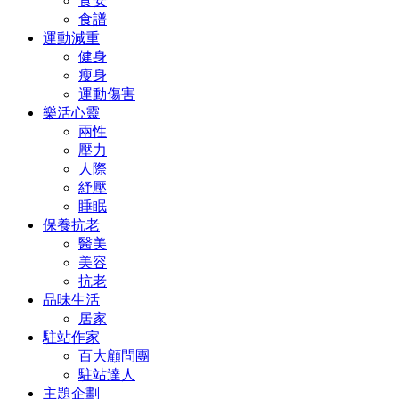
食安
食譜
運動減重
健身
瘦身
運動傷害
樂活心靈
兩性
壓力
人際
紓壓
睡眠
保養抗老
醫美
美容
抗老
品味生活
居家
駐站作家
百大顧問團
駐站達人
主題企劃