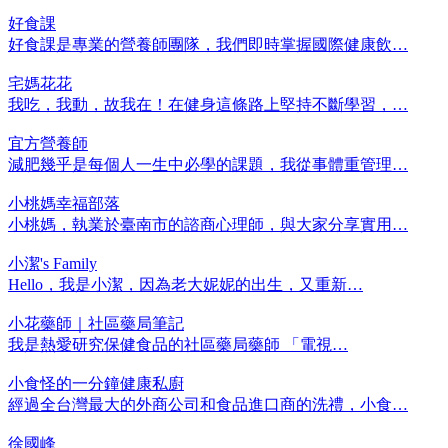
好食課
好食課是專業的營養師團隊，我們即時掌握國際健康飲…
宅媽花花
我吃，我動，故我在！在健身這條路上堅持不斷學習，…
宜方營養師
減肥幾乎是每個人一生中必學的課題，我從事體重管理…
小桃媽幸福部落
小桃媽，執業於臺南市的諮商心理師，與大家分享實用…
小潔's Family
Hello，我是小潔，因為老大妮妮的出生，又重新…
小花藥師｜社區藥局筆記
我是熱愛研究保健食品的社區藥局藥師 「電視…
小食怪的一分鐘健康私廚
經過全台灣最大的外商公司和食品進口商的洗禮，小食…
徐國峰