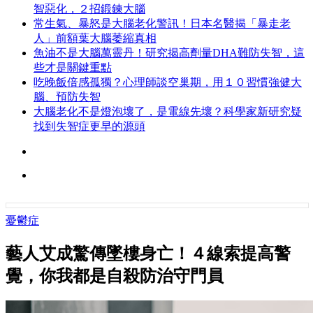
智惡化，２招鍛鍊大腦
常生氣、暴怒是大腦老化警訊！日本名醫揭「暴走老
人」前額葉大腦萎縮真相
魚油不是大腦萬靈丹！研究揭高劑量DHA難防失智，這
些才是關鍵重點
吃晚飯倍感孤獨？心理師談空巢期，用１０習慣強健大
腦、預防失智
大腦老化不是燈泡壞了，是電線先壞？科學家新研究疑
找到失智症更早的源頭
憂鬱症
藝人艾成驚傳墜樓身亡！４線索提高警
覺，你我都是自殺防治守門員