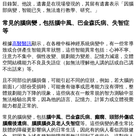
目錄製。他說，遺書是在現場發現的，其留有遺書表示「因腦
部病變，智能已失，無法進行教學、研究。」
常見的腦病變，包括腦中風、巴金森氏病、失智症
等
根據
高醫醫訊
顯示，在各種中樞神經系統病變中，有一些常導
致或合併產生智能異常狀態，這些智能異常包括：心神不寧、
注意力不集中、個性改變、規劃能力變差、記憶力減退，立體
空間結構能力不良及失語症（如無法理解他人講的話或自己講
不出話來）等。
且不同部位的腦損傷，可能引起不同的症狀，例如，若大腦的
前面1／3部份受損時，可能會有做事或思考能力沒有彈性，整
體規劃能力下降的現象，這些病友在一般常規的智力測驗中並
無法檢驗出異常，因為他的語言、記憶力、計算力或立體視覺
能力都是正常的。
常見的腦病變，包括
腦中風、巴金森氏病、癲癇、頭部外傷或
腦瘤後遺病、腦膜腦炎及老人失智症
等。這些病變的產生常比
肢體的障礙更影響病人的日常生活，因此有的病人看似四肢健