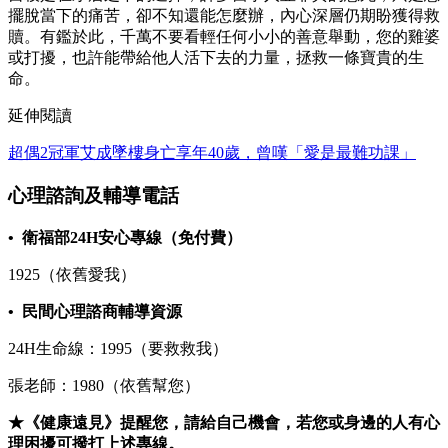
擺脫當下的痛苦，卻不知還能怎麼辦，內心深層仍期盼獲得救
贖。有鑑於此，千萬不要看輕任何小小的善意舉動，您的雞婆
或打擾，也許能帶給他人活下去的力量，拯救一條寶貴的生
命。
延伸閱讀
超偶2冠軍艾成墜樓身亡享年40歲，曾嘆「愛是最難功課」
心理諮詢及輔導電話
• 衛福部24H安心專線（免付費）
1925（依舊愛我）
• 民間心理諮商輔導資源
24H生命線：1995（要救救我）
張老師：1980（依舊幫您）
★
《健康遠見》提醒您，
請給自己機會
，若您或身邊的人有心
理困擾可撥打上述專線。