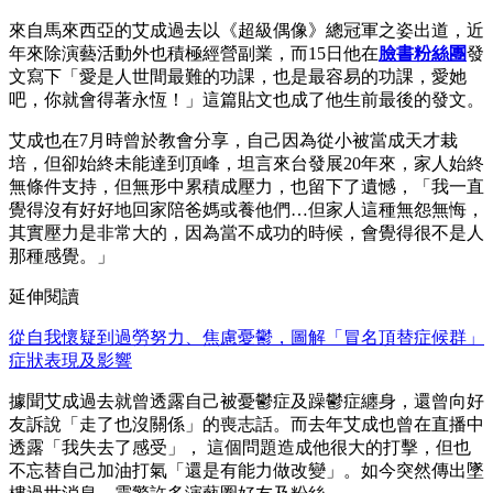
來自馬來西亞的艾成過去以《超級偶像》總冠軍之姿出道，近
年來除演藝活動外也積極經營副業，而15日他在
臉書粉絲團
發
文寫下「愛是人世間最難的功課，也是最容易的功課，愛她
吧，你就會得著永恆！」這篇貼文也成了他生前最後的發文。
艾成也在7月時曾於教會分享，自己因為從小被當成天才栽
培，但卻始終未能達到頂峰，坦言來台發展20年來，家人始終
無條件支持，但無形中累積成壓力，也留下了遺憾，「我一直
覺得沒有好好地回家陪爸媽或養他們…但家人這種無怨無悔，
其實壓力是非常大的，因為當不成功的時候，會覺得很不是人
那種感覺。」
延伸閱讀
從自我懷疑到過勞努力、焦慮憂鬱，圖解「冒名頂替症候群」
症狀表現及影響
據聞艾成過去就曾透露自己被憂鬱症及躁鬱症纏身，還曾向好
友訴說「走了也沒關係」的喪志話。而去年艾成也曾在直播中
透露「我失去了感受」， 這個問題造成他很大的打擊，但也
不忘替自己加油打氣「還是有能力做改變」。如今突然傳出墜