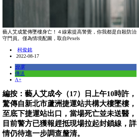
藝人艾成驚傳墜樓身亡！４線索提高警覺，你我都是自殺防治
守門員。僅為情境配圖，取自Pexels
柯俊銘
2022-08-17
分享
傳送
A+
編按：藝人艾成今（17）日上午10時許，
驚傳自新北市蘆洲捷運站共構大樓墜樓，
至底下捷運站出口，當場死亡並未送醫，
目前警方已獲報趕抵現場拉起封鎖線，詳
情仍待進一步調查釐清。