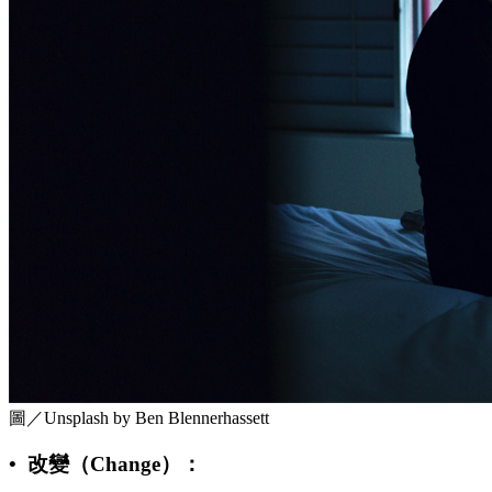
圖／Unsplash by Ben Blennerhassett
• 改變（Change）：