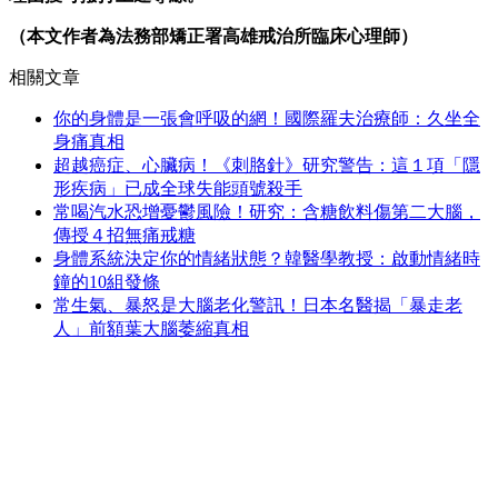
（本文作者為法務部矯正署高雄戒治所臨床心理師）
相關文章
你的身體是一張會呼吸的網！國際羅夫治療師：久坐全
身痛真相
超越癌症、心臟病！《刺胳針》研究警告：這１項「隱
形疾病」已成全球失能頭號殺手
常喝汽水恐增憂鬱風險！研究：含糖飲料傷第二大腦，
傳授４招無痛戒糖
身體系統決定你的情緒狀態？韓醫學教授：啟動情緒時
鐘的10組發條
常生氣、暴怒是大腦老化警訊！日本名醫揭「暴走老
人」前額葉大腦萎縮真相