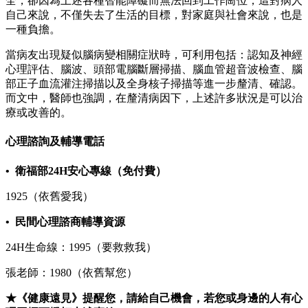
全，卻因為上述各種智能障礙而無法回到工作崗位，這對病人
自己來說，不僅失去了生活的目標，對家庭與社會來說，也是
一種負擔。
當病友出現疑似腦病變相關症狀時，可利用包括：認知及神經
心理評估、腦波、頭部電腦斷層掃描、腦血管超音波檢查、腦
部正子血流灌注掃描以及全身核子掃描等進一步釐清、確認。
而文中，醫師也強調，在釐清病因下，上述許多狀況是可以治
療或改善的。
心理諮詢及輔導電話
• 衛福部24H安心專線（免付費）
1925（依舊愛我）
• 民間心理諮商輔導資源
24H生命線：1995（要救救我）
張老師：1980（依舊幫您）
★《健康遠見》提醒您，請給自己機會，若您或身邊的人有心