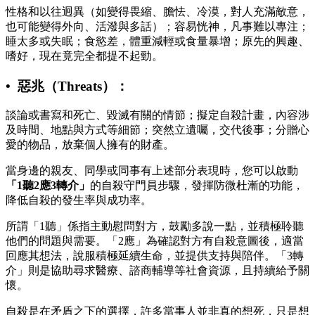
性格和以往迥異（如變得畏縮、膽怯、冷漠，對人充滿敵意，
也可能變得外向、活潑與多話）；容易恍神，凡事難以專注；
睡太多或失眠；食慾差，體重減輕或食量暴增；原先的興趣、
嗜好，現在竟完全都提不起勁。
• 惡兆（Threats）：
談論或書寫和死亡、毀滅有關的情節；擬定自殺計畫，內容涉
及時間、地點與方式等細節；突然立遺囑，交代後事；分贈心
愛的物品，放棄個人擁有的財產。
當身邊的親友、同學或同事有上述部分表現時，您可以啟動
「1聽2應3轉介」
的自殺守門員步驟，發揮防微杜漸的功能，
降低自殺的發生率與成功率。
所謂「1聽」係指主動慰問對方，鼓勵多說一點，並積極聆聽
他們的問題與需要。「2應」為確認對方有自殺意圖後，適當
回應其想法，說服積極延續生命，並提供支持與陪伴。「3轉
介」則是協助尋求醫療、諮商輔導等社會資源，且持續給予關
懷。
自殺是在矛盾之下的選擇，許多當事人並非真的想死，只是想