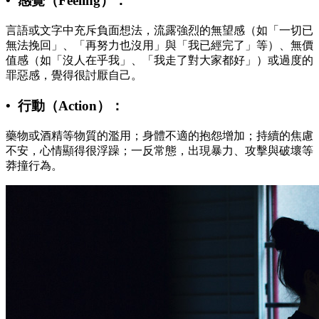
• 感覺（Feeling）：
言語或文字中充斥負面想法，流露強烈的無望感（如「一切已
無法挽回」、「再努力也沒用」與「我已經完了」等）、無價
值感（如「沒人在乎我」、「我走了對大家都好」）或過度的
罪惡感，覺得很討厭自己。
• 行動（Action）：
藥物或酒精等物質的濫用；身體不適的抱怨增加；持續的焦慮
不安，心情顯得很浮躁；一反常態，出現暴力、攻擊與破壞等
莽撞行為。