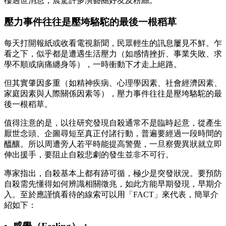
樓過世消息，震驚許多演藝圈好友及粉絲。
壓力事件往往是壓垮駱駝的最後一根稻草
每天打開報紙或收看電視新聞，民眾輕生的訊息屢見不鮮。乍
看之下，似乎都是遭遇生活壓力（如感情挫折、事業失敗、求
學不順或病痛纏身等），一時衝動下才走上絕路。
但其實肇因多重（如精神疾病、心理學因素、社會經濟因素、
家庭因素與人際關係因素等），壓力事件往往是壓垮駱駝的最
後一根稻草。
值得注意的是，以往研究發現自殺通常不是臨時起意，從產生
厭世念頭、企圖尋短至真正付諸行動，普遍要經過一段時間的
醞釀。所以周遭旁人若平時能提高警覺，一旦察覺異狀就立即
伸出援手，要阻止自殺悲劇的發生並非不可行。
專家指出，自殺基本上都有跡可循，極少是突發狀況。要預防
自殺需先懂得如何辨識相關徵兆，如此方能早期發現，早期介
入。至於應謹慎看待的線索可以用「FACT」來代表，簡單介
紹如下：