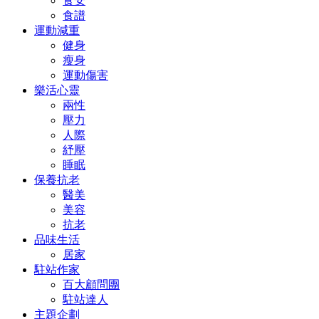
食安
食譜
運動減重
健身
瘦身
運動傷害
樂活心靈
兩性
壓力
人際
紓壓
睡眠
保養抗老
醫美
美容
抗老
品味生活
居家
駐站作家
百大顧問團
駐站達人
主題企劃