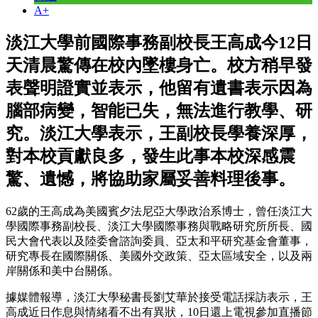
A+
淡江大學前國際事務副校長王高成今12日
天清晨驚傳在校內墜樓身亡。校方稍早發
表聲明證實並表示，他留有遺書表示因為
腦部病變，智能已失，無法進行教學、研
究。淡江大學表示，王副校長學養深厚，
對本校貢獻良多，發生此事本校深感震
驚、遺憾，將協助家屬妥善料理後事。
62歲的王高成為美國賓夕法尼亞大學政治系博士，曾任淡江大
學國際事務副校長、淡江大學國際事務與戰略研究所所長、國
民大會代表以及陸委會諮詢委員、亞太和平研究基金會董事，
研究專長在國際關係、美國外交政策、亞太區域安全，以及兩
岸關係和美中台關係。
據媒體報導，淡江大學秘書長劉艾華於接受電話採訪表示，王
高成近日作息與情緒看不出有異狀，10日還上電視參加直播節