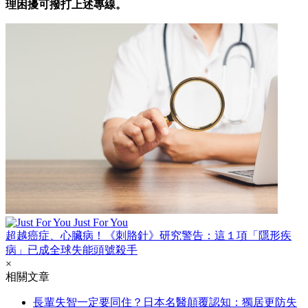
理困擾可撥打上述專線。
Just For You
超越癌症、心臟病！《刺胳針》研究警告：這１項「隱形疾
病」已成全球失能頭號殺手
×
相關文章
長輩失智一定要同住？日本名醫顛覆認知：獨居更防失