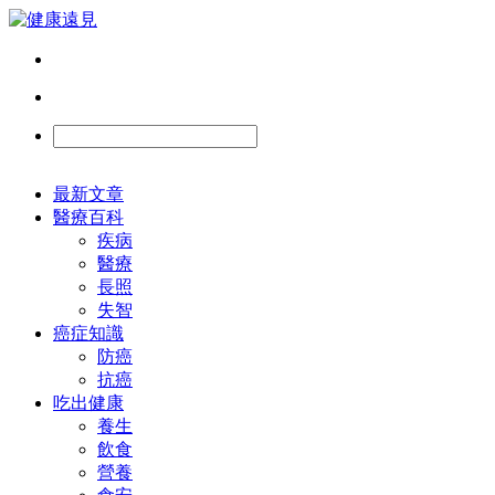
最新文章
醫療百科
疾病
醫療
長照
失智
癌症知識
防癌
抗癌
吃出健康
養生
飲食
營養