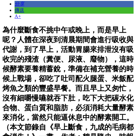
分享
傳送
A+
為什麼斷食不挑中午或晚上，而是早上
呢？人體在深夜到清晨期間會進行吸收與
代謝，到了早上，活動胃腸來排泄沒有吸
收完的殘渣（糞便、尿液、廢物），這時
候酵素要養精蓄銳，準備在補充營養的時
候上戰場，卻吃了吐司配火腿蛋、米飯配
烤魚之類的豐盛早餐。而且早上又匆忙，
沒有細嚼慢嚥就吞下肚，吃下大把碳水化
合物、蛋白質和脂肪，必須消耗大量酵素
來消化，當然只能逼休息中的酵素開工。
（本文節錄自《早上斷食，九成的毛病都