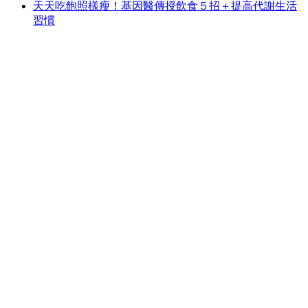
天天吃飽照樣瘦！基因醫傳授飲食５招＋提高代謝生活
習慣