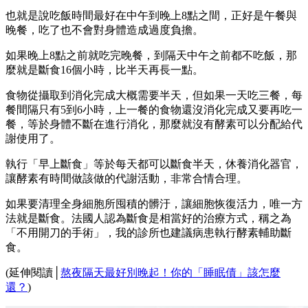
也就是說吃飯時間最好在中午到晚上8點之間，正好是午餐與
晚餐，吃了也不會對身體造成過度負擔。
如果晚上8點之前就吃完晚餐，到隔天中午之前都不吃飯，那
麼就是斷食16個小時，比半天再長一點。
食物從攝取到消化完成大概需要半天，但如果一天吃三餐，每
餐間隔只有5到6小時，上一餐的食物還沒消化完成又要再吃一
餐，等於身體不斷在進行消化，那麼就沒有酵素可以分配給代
謝使用了。
執行「早上斷食」等於每天都可以斷食半天，休養消化器官，
讓酵素有時間做該做的代謝活動，非常合情合理。
如果要清理全身細胞所囤積的髒汙，讓細胞恢復活力，唯一方
法就是斷食。法國人認為斷食是相當好的治療方式，稱之為
「不用開刀的手術」，我的診所也建議病患執行酵素輔助斷
食。
(延伸閱讀│
熬夜隔天最好別晚起！你的「睡眠債」該怎麼
還？
)