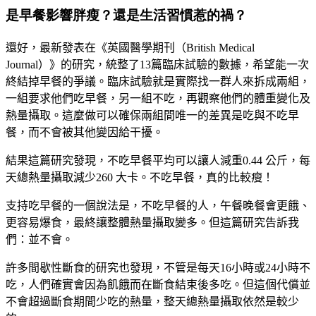
是早餐影響胖瘦？還是生活習慣惹的禍？
還好，最新發表在《英國醫學期刊（
British Medical
Journal
）》的研究，統整了
13
篇臨床試驗的數據，希望能一次
終結掉早餐的爭議。臨床試驗就是實際找一群人來拆成兩組，
一組要求他們吃早餐，另一組不吃，再觀察他們的體重變化及
熱量攝取。這麼做可以確保兩組間唯一的差異是吃與不吃早
餐，而不會被其他變因給干擾
。
結果這篇研究發現，不吃早餐平均可以讓人減重
0.44
公斤，每
天總熱量攝取減少
260
大卡。不吃早餐，真的比較瘦！
支持吃早餐的一個說法是，不吃早餐的人，午餐晚餐會更餓、
更容易爆食，最終讓整體熱量攝取變多。但這篇研究告訴我
們：並不會。
許多間歇性斷食的研究也發現，不管是每天
16
小時或
24
小時不
吃，人們確實會因為飢餓而在斷食結束後多吃。但這個代償並
不會超過斷食期間少吃的熱量，整天總熱量攝取依然是較少