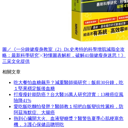
圖／《一分鐘健瘦身教室（2）Dr.史考特的科學增肌減脂全攻
略：最新科學研究╳秒懂圖表解析，破解41個健瘦身迷思！》
三采文化提供
相關文章
吃大餐怕血糖飆升？減重醫師揭研究：飯前30分鐘，吃
１堅果穩定飯後血糖
打瘦瘦針能防癌？台大醫16萬人研究證實：13種癌症風
險降41%
愛吃飯吃麵怕發胖？醫師教１招把白飯變抗性澱粉，防
阿茲海默症、大腸癌
熱到心臟開大火、血液變糖漿？醫警告夏季心肌梗塞危
機，３護心保健品聰明吃