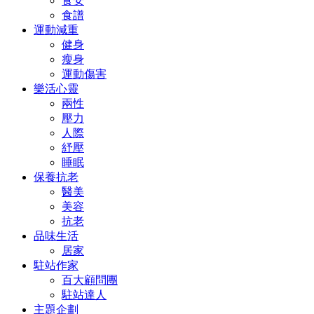
食安
食譜
運動減重
健身
瘦身
運動傷害
樂活心靈
兩性
壓力
人際
紓壓
睡眠
保養抗老
醫美
美容
抗老
品味生活
居家
駐站作家
百大顧問團
駐站達人
主題企劃