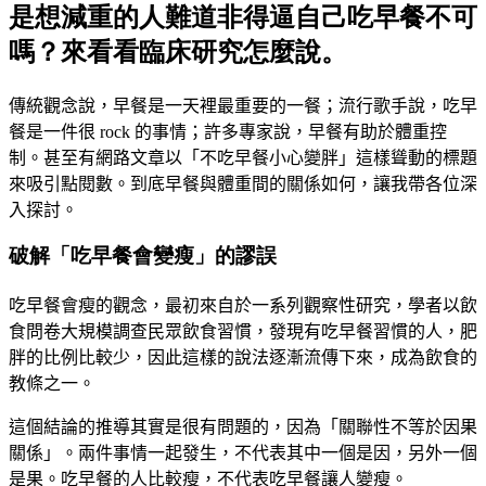
是想減重的人難道非得逼自己吃早餐不可
嗎？來看看臨床研究怎麼說。
傳統觀念說，早餐是一天裡最重要的一餐；流行歌手說，吃早
餐是一件很
rock
的事情；許多專家說，早餐有助於體重控
制。甚至有網路文章以「不吃早餐小心變胖」這樣聳動的標題
來吸引點閱數。到底早餐與體重間的關係如何，讓我帶各位深
入探討。
破解「吃早餐會變瘦」的謬誤
吃早餐會瘦的觀念，最初來自於一系列觀察性研究，學者以飲
食問卷大規模調查民眾飲食習慣，發現有吃早餐習慣的人，肥
胖的比例比較少，因此這樣的說法逐漸流傳下來，成為飲食的
教條之一
。
這個結論的推導其實是很有問題的，因為「關聯性不等於因果
關係」。兩件事情一起發生，不代表其中一個是因，另外一個
是果。吃早餐的人比較瘦，不代表吃早餐讓人變瘦。