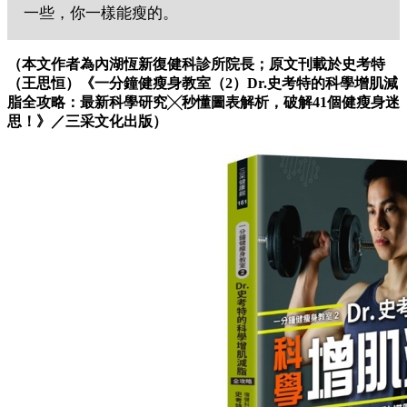
一些，你一樣能瘦的。
（本文作者為內湖恆新復健科診所院長；原文刊載於
史考特
（王思恒）
《一分鐘健瘦身教室（2）Dr.史考特的科學增肌減
脂全攻略：最新科學研究╳秒懂圖表解析，破解41個健瘦身迷
思！》
／三采文化出版）