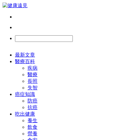
最新文章
醫療百科
疾病
醫療
長照
失智
癌症知識
防癌
抗癌
吃出健康
養生
飲食
營養