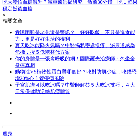
吃大餐怕血糖飆升？減重醫師揭研究：飯前30分鐘，吃１堅果
穩定飯後血糖
×
相關文章
吞嚥困難是老化還是警訊？「好好吃飯」不只是進食能
力，更是好好生活的權利
夏天吃冰能降火氣嗎？中醫揭私密處搔癢、泌尿道感染
危機，授５低糖替代方案
你的身體是一張會呼吸的網！國際羅夫治療師：久坐全
身痛真相
動物性VS植物性蛋白質哪個好？吃對防肌少症，吃錯恐
增20%心血管疾病風險
子宮肌瘤可以吃冰嗎？中醫師解答５大吃冰技巧，４大
日常保健助逆轉肌瘤體質
瘦身