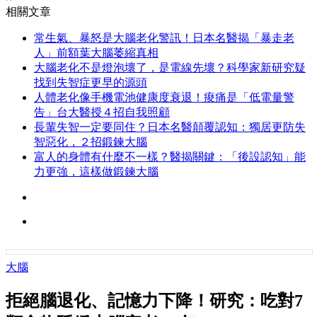
相關文章
常生氣、暴怒是大腦老化警訊！日本名醫揭「暴走老
人」前額葉大腦萎縮真相
大腦老化不是燈泡壞了，是電線先壞？科學家新研究疑
找到失智症更早的源頭
人體老化像手機電池健康度衰退！痠痛是「低電量警
告」台大醫授４招自我照顧
長輩失智一定要同住？日本名醫顛覆認知：獨居更防失
智惡化，２招鍛鍊大腦
富人的身體有什麼不一樣？醫揭關鍵：「後設認知」能
力更強，這樣做鍛鍊大腦
大腦
拒絕腦退化、記憶力下降！研究：吃對7