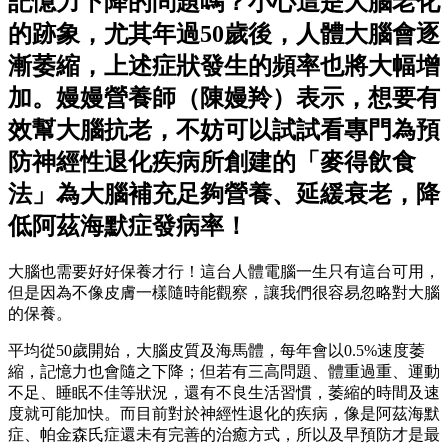
記憶力下降的問題嗎？小心這是大腦老化
的跡象，尤其年過50歲後，人體大腦會逐
漸萎縮，上述症狀發生的頻率也將大幅增
加。嫚嫚營養師（陳嫚羚）表示，想要有
效幫大腦抗老，不妨可以試試看專門為預
防神經性退化疾病所創建的「麥得飲食
法」為大腦補充足夠營養、延緩衰老，降
低阿茲海默症發病率！
大腦也需要好好保養才行！這台人體電腦一生只有這台可用，
但是因為不像皮膚一樣隨時能觀察，讓我們很容易忽略對大腦
的保養。
平均從50歲開始，大腦皮質及海馬體，每年會以0.5%速度萎
縮，記憶力也會隨之下降；但若有三高問題、體重過重、運動
不足、睡眠不佳等狀況，還有不良生活習慣，萎縮的時間及速
度就可能加快。而目前對於神經性退化的疾病，像是阿茲海默
症、帕金森氏症還未有完善的治癒方式，所以及早預防才是最