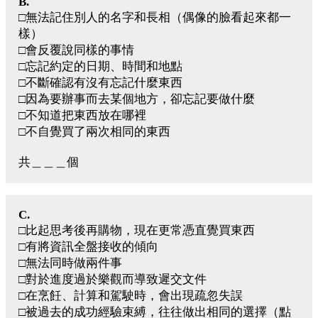
B.
□無法記住別人的名字和長相（偶像的臉看起來都一
樣）
□會反覆說同樣的事情
□忘記約定的日期、時間和地點
□不斷確認有沒有忘記什麼東西
□因為要辦事而去某個地方，卻忘記要做什麼
□不知道把東西放在哪裡
□不自覺買了兩次相同的東西
共＿＿＿個
C.
□比起思考後再購物，現在更常憑直覺買東西
□有將資訊全盤接收的傾向
□無法同時做兩件事
□對於進度過於樂觀而導致遲交文件
□在烹飪、計算和駕駛時，會出現疏忽失誤
□被過去的成功經驗束縛，往往做出相同的選擇（點