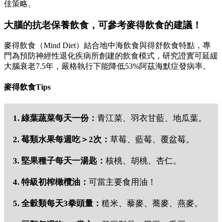
佳策略。
大腦的抗老保養飲食，可參考麥得飲食的建議！
麥得飲食（Mind Diet）結合地中海飲食與得舒飲食特點，專
門為預防神經性退化疾病所創建的飲食模式，研究證實可延緩
大腦衰老7.5年，嚴格執行下能降低53%阿茲海默症發病率。
麥得飲食Tips
1. 綠葉蔬菜每天一份：
青江菜、羽衣甘藍、地瓜葉。
2. 莓類水果每週吃＞2次：
草莓、藍莓、覆盆莓。
3. 堅果種子每天一湯匙：
核桃、胡桃、杏仁。
4. 特級初榨橄欖油：
可當主要食用油！
5. 全穀類每天3拳頭量：
糙米、藜麥、蕎麥、燕麥。