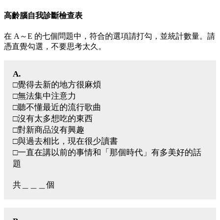
高齡腦自我診斷檢查表
在 A～E 的七個問題中，符合的選項請打勾，並統計數量。請
憑直覺勾選，不要思考太久。
A.
□覺得去新的地方很麻煩
□無法集中注意力
□聽不懂最近的流行歌曲
□沒有太多想吃的東西
□對新商品沒有興趣
□與過去相比，現在很少讀書
□一直在講以前的事情和「那個時代」有多美好的話
題
共＿＿＿個