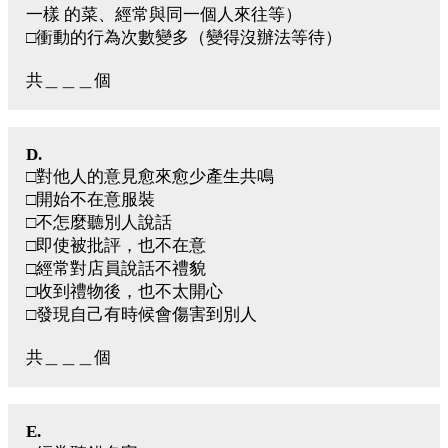
一樣 的菜、經常與同一個人來往等）
□衝動的行為次數變多（變得沒辦法等待）
共＿＿＿個
D.
□對他人的意見愈來愈少產生共鳴
□開始不在意服裝
□不怎麼聽別人說話
□即使被批評，也不在意
□經常對店員說話不禮貌
□收到禮物後，也不太開心
□發現自己有時候會傷害到別人
共＿＿＿個
E.