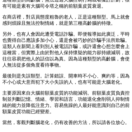
有可能是素有大腦司令塔之稱的前額葉皮質衰退。
在商店裡，對店員態度粗魯的老人，正是這種類型。馬上就會
感到煩躁且無法控制情緒，就是第三種高齡腦的特徵。
另外，也有人會因此遭受電話詐騙。即便報導如此廣泛，平時
也覺得自己應該多加小心，還是會被巧妙的詐騙手法所欺騙。
這類人在新聞上看到別人被電話詐騙，或許還會心想怎麼會上
這種當，但實際上由於對他人保持懷疑的能力卻持續減弱，故
往往容易把他人的話信以為真。因為這種類型的高齡腦，會使
人無法從多個角度看待事物。
最後則是失誤類型。計算錯誤、開車時不小心、爽約等，因為
不小心或大意而犯下大小失誤的人，也有可能是大腦老化。
主要原因來自大腦前額葉皮質的功能減弱。前額葉皮質負責控
制並判斷記憶、情緒、學習和語言，功能退化會削弱人抑制情
緒的能力並降低注意力。容易焦躁的人最好能意識到自己的前
額葉皮質功能已經變差。
當然，客觀判斷腦老化，仍有改善的方法，所以請各位放心。