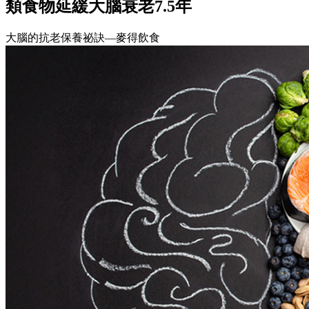
類食物延緩大腦衰老7.5年
大腦的抗老保養祕訣—麥得飲食