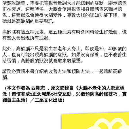
清楚說話聲，需要把電視音量調大才能聽到的症狀，顯示聽覺
正在衰退。這種時候，大腦會使用視覺和身體感覺來彌補聽
覺，這種狀況會使得大腦變性，導致大腦的認知功能下降。重
聽就是高齡腦的重要警訊。
高齡腦有這五種元素。這五種元素有時會同時發生好幾個，也
有些人會出現所有症狀。
此外，高齡腦不只是發生在老年人身上。即便是30、40多歲的
人，也有可能出現高齡腦的症狀。如果沒有保養，也不改善生
活習慣，高齡腦的狀況就會愈來愈嚴重。
請務必實踐本書介紹的改善方法和預防方法，一起遠離高齡
腦。
（本文作者為
西剛志
，
原
文節錄自《大腦不老化的人都這樣
做！習慣養成x正念減壓x社交互動，58個預防高齡腦技巧，實
踐自主生活》
／三采文化出版）