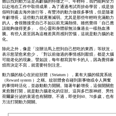
難以找到動力這是高齡腦的特徵之一。年輕時，我們能夠全力
以赴地在工作中取得成果，為了通過考試而拚命學習，或是放
假時到處去海外旅行等，有豐沛的動力做很多事情，但是隨著
年齡增長，這些動力就逐漸減弱。尤其是那些年輕時充滿動力
的人，會很難接受自己不如以前充滿熱情。雖然覺得「自己應
該能夠做得更多」，但心靈和身體卻無法像過去一樣熱血沸
騰。有些人甚至因為這種差異而感到苦惱，這就是動力腦的老
化。
除此之外，像是「沒辦法馬上想到自己想吃的東西」等狀況，
表示慾望愈來愈少，「對以前做過的事情感到厭煩」都是大腦
可能老化的現象。譬如說，每年都寫賀年卡的人，因為覺得麻
煩而決定不寫，就需要特別注意。
動力腦的核心在於紋狀體（Striatum ），素有大腦的犒賞系統
（Reward system ）之稱。紋狀體會在碰到新事物或令人興奮
的事情時活化，並啟動動力開關。隨著年齡增長，這個開關愈
來愈難打開，就是動力腦老化的症狀。這與多巴胺神經、男性
荷爾蒙分泌的衰退也有關聯。不過，即使到60、70多歲，也有
方法打開動力開關。