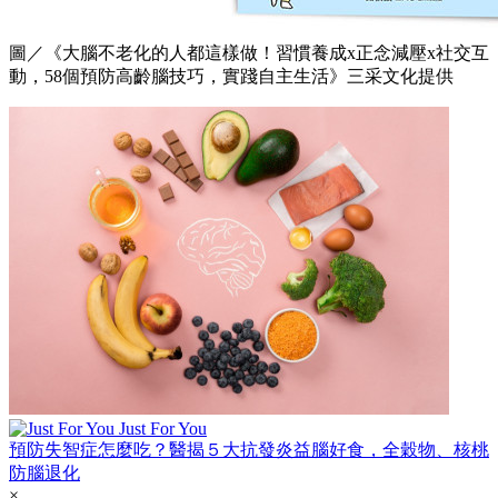
圖／《大腦不老化的人都這樣做！習慣養成x正念減壓x社交互
動，58個預防高齡腦技巧，實踐自主生活》三采文化提供
Just For You
預防失智症怎麼吃？醫揭５大抗發炎益腦好食，全穀物、核桃
防腦退化
×