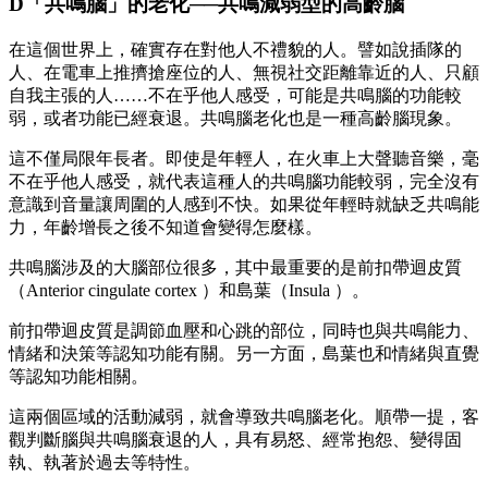
D「共鳴腦」的老化──共鳴減弱型的高齡腦
在這個世界上，確實存在對他人不禮貌的人。譬如說插隊的
人、在電車上推擠搶座位的人、無視社交距離靠近的人、只顧
自我主張的人……不在乎他人感受，可能是共鳴腦的功能較
弱，或者功能已經衰退。共鳴腦老化也是一種高齡腦現象。
這不僅局限年長者。即使是年輕人，在火車上大聲聽音樂，毫
不在乎他人感受，就代表這種人的共鳴腦功能較弱，完全沒有
意識到音量讓周圍的人感到不快。如果從年輕時就缺乏共鳴能
力，年齡增長之後不知道會變得怎麼樣。
共鳴腦涉及的大腦部位很多，其中最重要的是前扣帶迴皮質
（Anterior cingulate cortex ）和島葉（Insula ）。
前扣帶迴皮質是調節血壓和心跳的部位，同時也與共鳴能力、
情緒和決策等認知功能有關。另一方面，島葉也和情緒與直覺
等認知功能相關。
這兩個區域的活動減弱，就會導致共鳴腦老化。順帶一提，客
觀判斷腦與共鳴腦衰退的人，具有易怒、經常抱怨、變得固
執、執著於過去等特性。