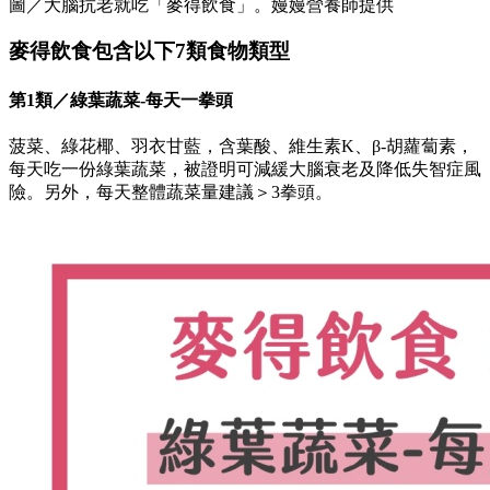
圖／大腦抗老就吃「麥得飲食」。嫚嫚營養師提供
麥得飲食包含以下7類食物類型
第1類／綠葉蔬菜-每天一拳頭
菠菜、綠花椰、羽衣甘藍，含葉酸、維生素K、β-胡蘿蔔素，
每天吃一份綠葉蔬菜，被證明可減緩大腦衰老及降低失智症風
險。另外，每天整體蔬菜量建議＞3拳頭。