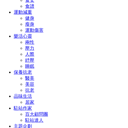
食安
食譜
運動減重
健身
瘦身
運動傷害
樂活心靈
兩性
壓力
人際
紓壓
睡眠
保養抗老
醫美
美容
抗老
品味生活
居家
駐站作家
百大顧問團
駐站達人
主題企劃