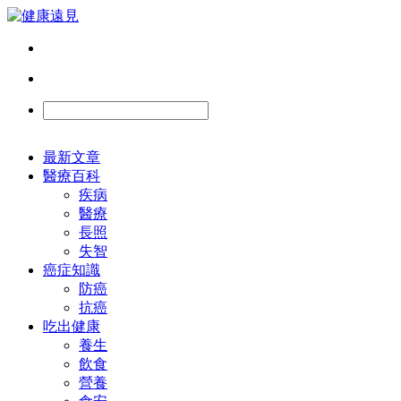
最新文章
醫療百科
疾病
醫療
長照
失智
癌症知識
防癌
抗癌
吃出健康
養生
飲食
營養