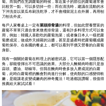
蔔。而我們在烹調蘿蔔的時候，靠近葉子的部位的蘿蔔通常會
比較苦一點，可以多切掉一些；而在清洗時，建議在流動的水
下沖洗並以菜瓜布刷洗乾淨，才不會殘留泥土在外層，再用刨
刀刨去外皮。
每戶人家餐桌上一定有
菜頭排骨湯
的料理，但如此營養豐富的
蘿蔔不單單只適合拿來燉煮排骨湯，還有許多料理方式可以食
用，例如：韓國人喜歡吃的蘿蔔泡菜；或者像日本人一樣把蘿
蔔磨成泥，做成炸天婦羅的沾醬，甚至是盛產時把蘿蔔曬成蘿
蔔乾保存。在各國的餐桌上，都可以看到平價又營養的白蘿蔔
身影。
我有一個關於蘿蔔在料理上的祕密武器，它可以當一個隱形配
角，卻能發揮出不可思議的效果。大部分人醃豬肉時都只是放
蒜頭、醬油、胡椒等。但我在醃肉時會多放入磨成泥的白蘿
蔔，此時白蘿蔔裡的酶會對肉進行分解，使肉類的口感變得軟
嫩，是能讓老皮變成嫩肉的神奇魔法！吃過都說讚喔，很值得
推薦給大家試試看！