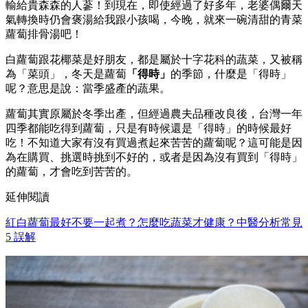
輸給貴森森的人蔘！到現在，即使經過了好多年，老婆偶爾天
氣轉換時仍會褒湯給我跟小孩喝，今晚，就來一碗清甜的青菜
蘿蔔排骨湯吧！
白蘿蔔跟花椰菜是好朋友，都是屬於十字花科的蔬菜，又被稱
為「菜頭」，冬天是蘿蔔
「得時」
的季節，什麼是「得時」
呢？意思是說：當季盛產的蔬果。
蘿蔔其實原屬於冬季出產，但經過農夫品種改良後，台灣一年
四季都能吃得到蘿蔔，只是有時候還是「得時」的時候最好
吃！不知道大家有沒有買過煮起來苦苦的蘿蔔呢？這可能是因
為在購買、挑選時挑到不好的，或者是因為沒有買到「得時」
的蘿蔔，才會吃到苦苦的。
延伸閱讀
紅白蘿蔔最好不要一起煮？怎麼吃蔬菜才健康？中醫分析常見
5 誤解