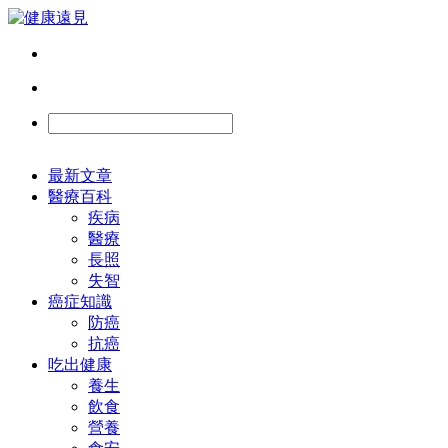
最新文章
醫療百科
疾病
醫療
長照
失智
癌症知識
防癌
抗癌
吃出健康
養生
飲食
營養