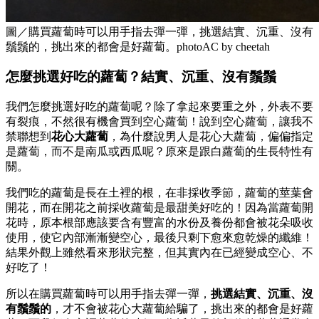
圖／購買蘿蔔時可以用手指去彈一彈，挑選結實、沉重、沒有
鬚鬚的，挑出來的都會是好蘿蔔。photoAC by cheetah
怎麼挑選好吃的蘿蔔？
結實、沉重、沒有鬚鬚
我們怎麼挑選好吃的蘿蔔呢？除了拿起來要重之外，外表不要
有裂痕，不然很有機會買到空心蘿蔔！說到空心蘿蔔，讓我不
禁聯想到
花心大蘿蔔
，為什麼說男人是花心大蘿蔔，偏偏指定
是蘿蔔，而不是南瓜或西瓜呢？原來是跟白蘿蔔的生長特性有
關。
我們吃的蘿蔔是長在土裡的根，在非採收季節，蘿蔔的莖葉會
開花，而在開花之前採收蘿蔔是最甜美好吃的！因為當蘿蔔開
花時，原本根部應該要含有豐富的水份及養份都會被花朵吸收
使用，使它內部漸漸變空心，最後只剩下愈來愈乾燥的纖維！
結果外觀上雖然看來形狀完整，但其實內在已經變成空心、不
好吃了！
所以在購買蘿蔔時可以用手指去彈一彈，
挑選結實、沉重、沒
有鬚鬚的
，才不會被花心大蘿蔔給騙了，挑出來的都會是好蘿