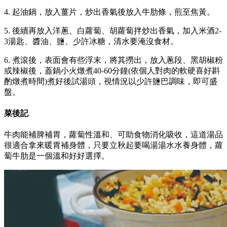
4. 起油鍋，放入薑片，炒出香氣後放入牛肋條，煎至焦黃。
5. 後續再放入洋蔥、白蘿蔔、胡蘿蔔拌炒出香氣，加入米酒2-
3湯匙、醬油、鹽、少許冰糖，清水要淹沒食材。
6. 煮滾後，表面會有些浮末，將其撈出，放入蔥段、黑胡椒粉
或辣椒後，蓋鍋小火燉煮40-60分鐘(依個人對肉的軟硬喜好斟
酌燉煮時間)煮好後試湯頭，視情況以少許鹽巴調味，即可盛
盤。
菜後記
牛肉能補脾補胃，蘿蔔性溫和、可助食物消化吸收，這道湯品
很適合拿來暖胃補身體，只要立秋起要喝湯湯水水養身體，蘿
蔔牛肋是一個溫和好好選擇。