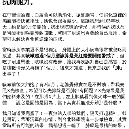
抗病能力。
在中醫理論裡，白蘿蔔可以助消化、振奮腸胃，使消化道裡的
濕氣能盡快被排除，痰也會跟著減少。這讓我想到105年秋
天，約是從9月份開始，我出現咳嗽的情形，那時候的我以為
是胃酸衝到喉嚨導致咳嗽，就開了耐適恩胃藥給自己服用，希
望可以解決胃食道逆流的症狀。
當時診所事業還不是很穩定，身體上的大小病痛很常被忽略而
放過，其實
咳嗽超過1個月應該算是亮紅燈要開始警戒了
，但
吃了耐適恩後，咳嗽沒有改善，讓我再次誤判自己是感冒，於
是咳嗽情形又再拖了1個月，後來才知道，原來是我的
「肺」
出事了！
咳嗽前後大約拖了有2個月，老婆覺得實在是不對勁，帶我去
照X光檢查，希望可以先排除是否肺部有問題？X光結果是我
們始料未及的！在那張X片上，左上肺葉看到像火球一般的圓
體……說它是圓體是因為，當下其實我無法分辨那是什麼？
我只知道我完蛋了！一夜無法入眠的我們，隔天打起精神、鼓
起勇氣，帶著沉重的心情，到台北醫學院進一步做檢查。其實
當時所有可能的結果，我都想過一輪了，肺癌是最糟的結果，