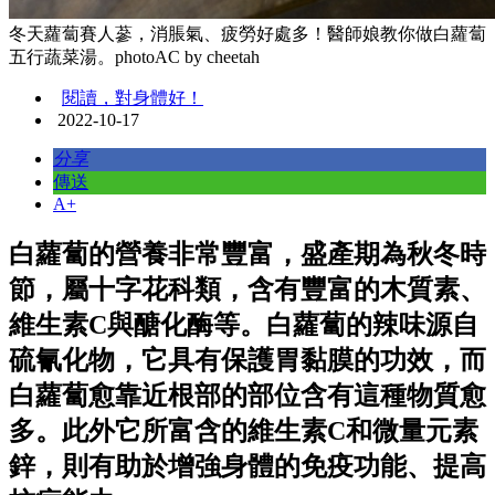
冬天蘿蔔賽人蔘，消脹氣、疲勞好處多！醫師娘教你做白蘿蔔
五行蔬菜湯。photoAC by cheetah
閱讀，對身體好！
2022-10-17
分享
傳送
A+
白蘿蔔的營養非常豐富，盛產期為秋冬時
節，屬十字花科類，含有豐富的木質素、
維生素C與醣化酶等。白蘿蔔的辣味源自
硫氰化物，它具有保護胃黏膜的功效，而
白蘿蔔愈靠近根部的部位含有這種物質愈
多。此外它所富含的維生素C和微量元素
鋅，則有助於增強身體的免疫功能、提高