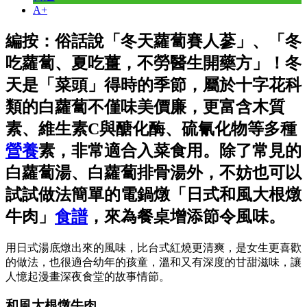
A+
編按：俗話說「冬天蘿蔔賽人蔘」、「冬
吃蘿蔔、夏吃薑，不勞醫生開藥方」！冬
天是「菜頭」得時的季節，屬於十字花科
類的白蘿蔔不僅味美價廉，更富含木質
素、維生素C與醣化酶、硫氰化物等多種
營養
素，非常適合入菜食用。除了常見的
白蘿蔔湯、白蘿蔔排骨湯外，不妨也可以
試試做法簡單的電鍋燉「日式和風大根燉
牛肉」
食譜
，來為餐桌增添節令風味。
用日式湯底燉出來的風味，比台式紅燒更清爽，是女生更喜歡
的做法，也很適合幼年的孩童，溫和又有深度的甘甜滋味，讓
人憶起漫畫深夜食堂的故事情節。
和風大根燉牛肉