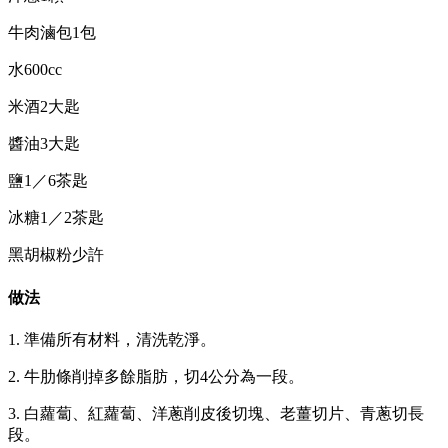
牛肉滷包1包
水600cc
米酒2大匙
醬油3大匙
鹽1／6茶匙
冰糖1／2茶匙
黑胡椒粉少許
做法
1. 準備所有材料，清洗乾淨。
2. 牛肋條削掉多餘脂肪，切4公分為一段。
3. 白蘿蔔、紅蘿蔔、洋蔥削皮後切塊、老薑切片、青蔥切長
段。