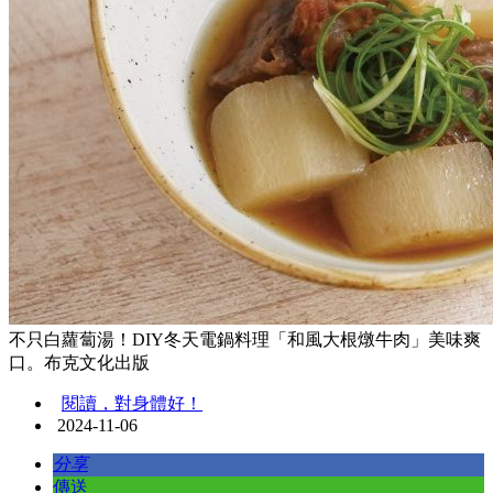
不只白蘿蔔湯！DIY冬天電鍋料理「和風大根燉牛肉」美味爽
口。布克文化出版
閱讀，對身體好！
2024-11-06
分享
傳送