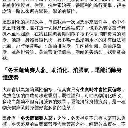
長的術後復健、住院、抗生素治療，很順利的進行完畢，很感
謝這一路以來所有學長、學弟的幫忙。
這戲劇化的病程故事，每當我再一次回想起來這件事，心中不
免五味雜陳，還好這一切經歷已經結束了，也多虧老婆當時無
微不至地照顧，在我住院調養期間燉了很多保養潤肺暖胃的補
湯。她說，身體要復原快，要多喝一點湯湯水水的才有辦法補
元氣。那時候常喝到：蘿蔔排骨湯、牛肉蘿蔔湯、蘿蔔燉雞
湯、蓮藕排骨等。蘿蔔營養價值高，湯頭鮮美清甜，我非常喜
歡。
「冬天蘿蔔賽人蔘」助消化、消脹氣，還能消除身
體疲勞
大家會以為蘿蔔屬性偏寒，但其實只有
生食時才會性質偏寒
，
煮熟之後的白蘿蔔味道香甜，屬性溫和，可助食物消化吸收。
多吃白蘿蔔不但有消脹氣的效果，還能消除身體疲勞，是一種
物美價廉又對身體好處多多的蔬菜！
因此有
「冬天蘿蔔賽人蔘」
之說，冬天補身不只有人蔘可以選
擇，冬天盛產的白蘿蔔營養含量豐富之外，經濟效益實在，不