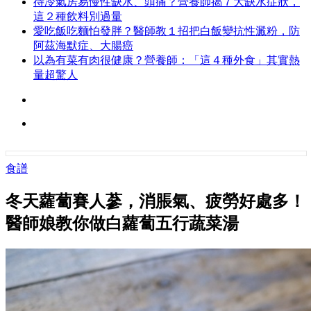
待冷氣房易慢性缺水、頭痛？營養師揭７大缺水症狀，
這２種飲料別過量
愛吃飯吃麵怕發胖？醫師教１招把白飯變抗性澱粉，防
阿茲海默症、大腸癌
以為有菜有肉很健康？營養師：「這４種外食」其實熱
量超驚人
食譜
冬天蘿蔔賽人蔘，消脹氣、疲勞好處多！
醫師娘教你做白蘿蔔五行蔬菜湯