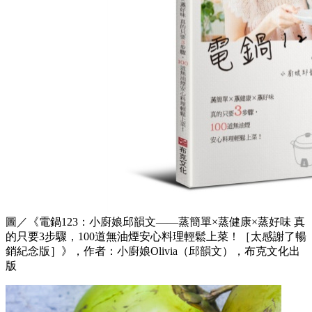
圖／《電鍋123：小廚娘邱韻文——蒸簡單×蒸健康×蒸好味 真
的只要3步驟，100道無油煙安心料理輕鬆上菜！［太感謝了暢
銷紀念版］》，作者：小廚娘Olivia（邱韻文），布克文化出
版