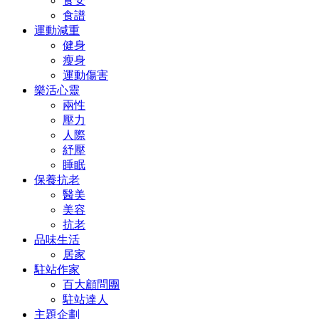
食安
食譜
運動減重
健身
瘦身
運動傷害
樂活心靈
兩性
壓力
人際
紓壓
睡眠
保養抗老
醫美
美容
抗老
品味生活
居家
駐站作家
百大顧問團
駐站達人
主題企劃