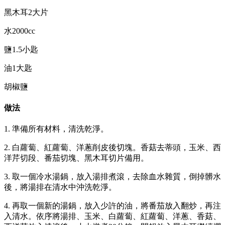
黑木耳2大片
水2000cc
鹽1.5小匙
油1大匙
胡椒鹽
做法
1. 準備所有材料，清洗乾淨。
2. 白蘿蔔、紅蘿蔔、洋蔥削皮後切塊。香菇去蒂頭，玉米、西
洋芹切段、番茄切塊、黑木耳切片備用。
3. 取一個冷水湯鍋，放入湯排煮滾，去除血水雜質，倒掉髒水
後，將湯排在清水中沖洗乾淨。
4. 再取一個新的湯鍋，放入少許的油，將番茄放入翻炒，再注
入清水。依序將湯排、玉米、白蘿蔔、紅蘿蔔、洋蔥、香菇、