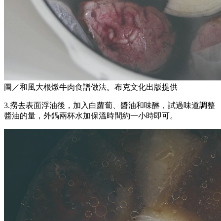
圖／和風大根燉牛肉食譜做法。布克文化出版提供
3.撈去表面浮油後，加入白蘿蔔、醬油和味醂，試過味道調整
醬油的量，外鍋兩杯水加保溫時間約一小時即可。