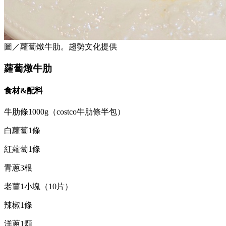
圖／蘿蔔燉牛肋。趨勢文化提供
蘿蔔燉牛肋
食材&配料
牛肋條1000g（costco牛肋條半包）
白蘿蔔1條
紅蘿蔔1條
青蔥3根
老薑1小塊（10片）
辣椒1條
洋蔥1顆