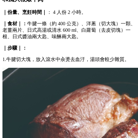
｜份量、烹飪時間｜
： 4 人份 2 小時。
｜食材｜：
牛腱一條（約 400 公克）、洋蔥（切大塊）一顆、
老薑兩片、日式高湯或清水 600 ml、白蘿蔔（去皮切塊）一
根、日式醬油兩大匙、味醂兩大匙。
｜步驟｜：
1.牛腱切大塊，放入滾水中汆燙去血汙，湯頭會較少雜質。