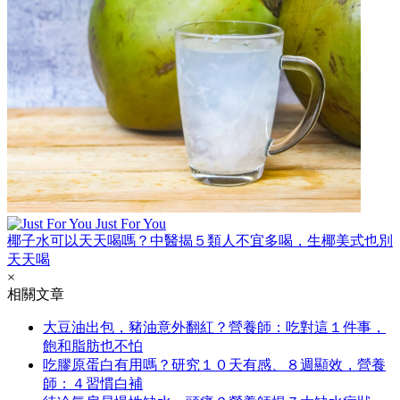
Just For You
椰子水可以天天喝嗎？中醫揭５類人不宜多喝，生椰美式也別
天天喝
×
相關文章
大豆油出包，豬油意外翻紅？營養師：吃對這１件事，
飽和脂肪也不怕
吃膠原蛋白有用嗎？研究１０天有感、８週顯效，營養
師：４習慣白補