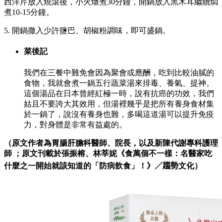
西洋芹放入燒滾後，小火燉煮30分鐘，開鍋放入黑木耳繼續燜
煮10-15分鐘。
5. 開鍋撒入少許鹽巴、胡椒粉調味，即可盛鍋。
菜後記
我們在三餐中難免會因為聚會或應酬，吃到比較油膩的
食物，我就會煮一鍋五行蔬菜湯來排毒、養氣、提神。
這個湯品在日本曾經紅極一時，說有抗癌的功效，我們
姑且不要誇大其效用，但湯裡幾乎是把所有養身食材集
於一鍋了，說沒有養身也難，多喝這道湯可以提升免疫
力，對身體是非常有益處的。
（
原文作者為胃腸肝膽科醫師、院長，以及新陳代謝專科護理
師 ；原文刊載於張振榕、
林莘妮《食萬個不一樣：名醫家吃
什麼之一開始就該知道的「防病飲食」！》
／趨勢
文化
）