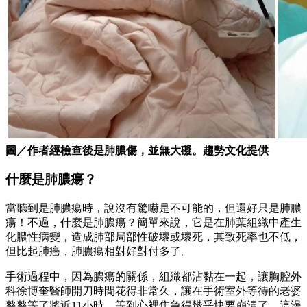
圖／作者經檢查後是肺膿傷，並無大礙。趨勢文化提供
什麼是肺膿瘍？
當聽到是肺膿瘍時，說沒有驚嚇是不可能的，但還好只是肺膿
瘍！不過，什麼是肺膿瘍？簡單來說，它是在肺葉組織中產生
化膿性病變，造成肺部局部性破壞或壞死，其致死率也不低，
但比起肺癌，肺膿瘍相對好對付多了。
手術過程中，因為膿瘍的關係，組織都沾黏在一起，讓胸腔外
科徐博奎醫師開刀時間花得非常久，讓在手術室外等待的老婆
整整等了將近11小時，等到心裡焦急得幾乎快要崩潰了。這漫