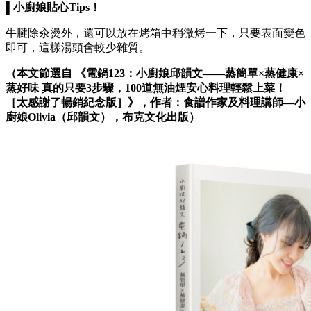
▌小廚娘貼心Tips！
牛腱除汆燙外，還可以放在烤箱中稍微烤一下，只要表面變色
即可，這樣湯頭會較少雜質。
（本文節選自 《電鍋123：小廚娘邱韻文——蒸簡單×蒸健康×
蒸好味 真的只要3步驟，100道無油煙安心料理輕鬆上菜！
［太感謝了暢銷紀念版］》，作者：食譜作家及料理講師—小
廚娘Olivia（邱韻文），布克文化出版）