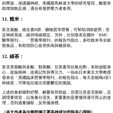
的釋放，保護腦神經。美國羅馬林達大學的研究發現，酪梨有
助增加飽足感，適合有發胖壓力者食用。
11. 糙米：
富含葉酸、維生素B群、礦物質等營養，可幫助消除疲勞，安
定神經系統，維持情緒穩定。另外，分別發表在國外「BMC
醫學期刊」、「營養學期刊」的報告均指出，多吃糙米等全穀
類食品，有助預防心血管疾病與糖尿病。
12. 綠茶：
富含茶胺酸與多酚、類黃酮、兒茶素等抗氧化劑，有助放鬆身
心，提振精神，改善記性與專注力。一份由日本東京大學教授
發表在「美國臨床營養學期刊」的報告指出，每天若能喝4至5
杯綠茶，可降低往後出現憂鬱症的風險。
上述的食材雖對紓壓、解憂有所助益，但需注意是否新鮮，且
調理要得宜，以免養分流失。更重要的是要懂得適可而止的道
理，否則過量攝取，反而傷身體。
（本文作者為法務部矯正署高雄戒治所臨床心理師）