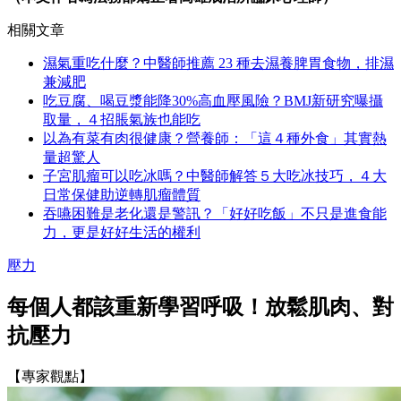
相關文章
濕氣重吃什麼？中醫師推薦 23 種去濕養脾胃食物，排濕
兼減肥
吃豆腐、喝豆漿能降30%高血壓風險？BMJ新研究曝攝
取量，４招脹氣族也能吃
以為有菜有肉很健康？營養師：「這４種外食」其實熱
量超驚人
子宮肌瘤可以吃冰嗎？中醫師解答５大吃冰技巧，４大
日常保健助逆轉肌瘤體質
吞嚥困難是老化還是警訊？「好好吃飯」不只是進食能
力，更是好好生活的權利
壓力
每個人都該重新學習呼吸！放鬆肌肉、對
抗壓力
【專家觀點】