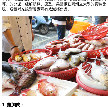
等）的分泌，緩解煩躁、疲乏。美國俄勒岡州立大學的實驗發
現，適量補充該營養素可有效減輕焦慮。
3. 雞胸肉：