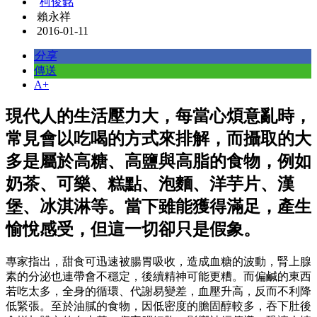
柯俊銘
賴永祥
2016-01-11
分享
傳送
A+
現代人的生活壓力大，每當心煩意亂時，
常見會以吃喝的方式來排解，而攝取的大
多是屬於高糖、高鹽與高脂的食物，例如
奶茶、可樂、糕點、泡麵、洋芋片、漢
堡、冰淇淋等。當下雖能獲得滿足，產生
愉悅感受，但這一切卻只是假象。
專家指出，甜食可迅速被腸胃吸收，造成血糖的波動，腎上腺
素的分泌也連帶會不穩定，後續精神可能更糟。而偏鹹的東西
若吃太多，全身的循環、代謝易變差，血壓升高，反而不利降
低緊張。至於油膩的食物，因低密度的膽固醇較多，吞下肚後