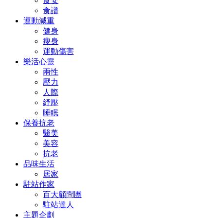
食安
食譜
運動減重
健身
瘦身
運動傷害
樂活心靈
兩性
壓力
人際
紓壓
睡眠
保養抗老
醫美
美容
抗老
品味生活
居家
駐站作家
百大顧問團
駐站達人
主題企劃