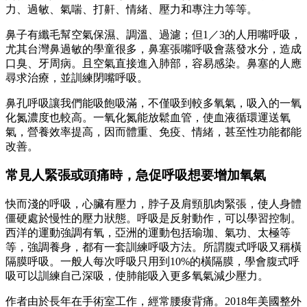
力、過敏、氣喘、打鼾、情緒、壓力和專注力等等。
鼻子有纖毛幫空氣保濕、調溫、過濾；但1／3的人用嘴呼吸，
尤其台灣鼻過敏的學童很多，鼻塞張嘴呼吸會蒸發水分，造成
口臭、牙周病。且空氣直接進入肺部，容易感染。鼻塞的人應
尋求治療，並訓練閉嘴呼吸。
鼻孔呼吸讓我們能吸飽吸滿，不僅吸到較多氧氣，吸入的一氧
化氮濃度也較高。一氧化氮能放鬆血管，使血液循環運送氧
氣，營養效率提高，因而體重、免疫、情緒，甚至性功能都能
改善。
常見人緊張或頭痛時，急促呼吸想要增加氧氣
快而淺的呼吸，心臟有壓力，脖子及肩頸肌肉緊張，使人身體
僵硬處於慢性的壓力狀態。呼吸是反射動作，可以學習控制。
西洋的運動強調有氧，亞洲的運動包括瑜珈、氣功、太極等
等，強調養身，都有一套訓練呼吸方法。所謂腹式呼吸又稱橫
隔膜呼吸。一般人每次呼吸只用到10%的橫隔膜，學會腹式呼
吸可以訓練自己深吸，使肺能吸入更多氧氣減少壓力。
作者由於長年在手術室工作，經常腰痠背痛。2018年美國整外