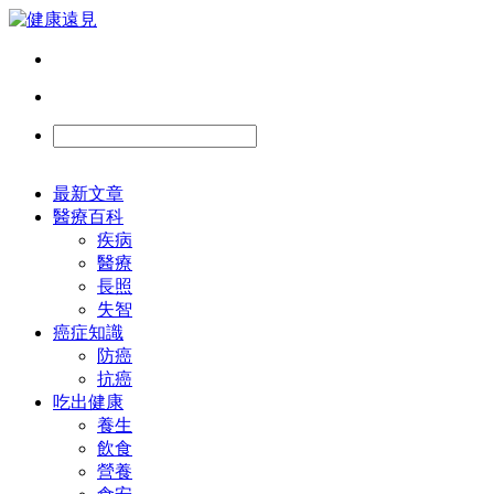
最新文章
醫療百科
疾病
醫療
長照
失智
癌症知識
防癌
抗癌
吃出健康
養生
飲食
營養