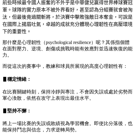
前些時候最令國人振奮的不外乎是中華健兒贏得世界棒球賽冠
軍。球隊的實力原本不被外界看好，甚至認為分組賽就會被淘
汰，但最後竟過關斬將
，
於決賽中擊敗強敵日本奪金，可說是
在國際上揚眉吐氣，卓越的成就充分體現心理韌性在高壓環境
下的重要性。
那什麼是心理韌性（psychological resilience）呢？其係指個體
在面對壓力、逆境、創傷或挑戰時能有效應對並迅速恢復的能
力。
而從這次的賽事中，教練和球員所展現的高度心理韌性有：
▋穩定情緒：
在比賽關鍵時刻，保持冷靜與專注，不會因失誤或處於劣勢而
軍心渙散，依然在攻守上表現出最佳水平。
▋堅持不懈：
將上一場比賽的失誤或敗績視為學習機會。即使比分落後，也
能保持鬥志與信念，力求逆轉局勢。