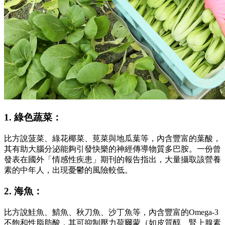
1. 綠色蔬菜：
比方說菠菜、綠花椰菜、莧菜與地瓜葉等，內含豐富的葉酸，
其有助大腦分泌能夠引發快樂的神經傳導物質多巴胺。一份曾
發表在國外「情感性疾患」期刊的報告指出，大量攝取該營養
素的中年人，出現憂鬱的風險較低。
2. 海魚：
比方說鮭魚、鯖魚、秋刀魚、沙丁魚等，內含豐富的Omega-3
不飽和性脂肪酸，其可抑制壓力荷爾蒙（如皮質醇、腎上腺素