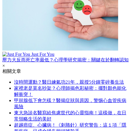
Just For You
壓力大反而死亡率最低？心理學研究揭密：關鍵在於翻轉認知
×
相關文章
沒時間運動？醫日練氣功21年，親授5分鐘零碎養生法
家裡老是莫名吵架？心理師揭色彩秘密：擺對顏色能化
解衝突！
甲狀腺低下會怎樣？醫揭症狀與原因，警惕心血管疾病
風險
東大急診名醫寫給焦慮世代的心靈指南！這樣做，在日
常領略生活的美好
超越癌症、心臟病！《刺胳針》研究警告：這１項「隱