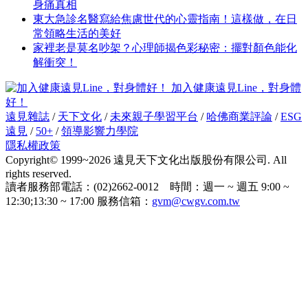
身痛真相
東大急診名醫寫給焦慮世代的心靈指南！這樣做，在日
常領略生活的美好
家裡老是莫名吵架？心理師揭色彩秘密：擺對顏色能化
解衝突！
加入健康遠見Line，對身體
好！
遠見雜誌
/
天下文化
/
未來親子學習平台
/
哈佛商業評論
/
ESG
遠見
/
50+
/
領導影響力學院
隱私權政策
Copyright© 1999~2026 遠見天下文化出版股份有限公司. All
rights reserved.
讀者服務部電話：(02)2662-0012 時間：週一 ~ 週五 9:00 ~
12:30;13:30 ~ 17:00 服務信箱：
gvm@cwgv.com.tw