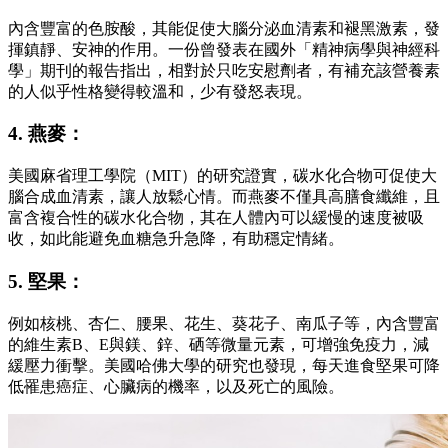
內含豐富的色胺酸，其能促使大腦分泌血清素和褪黑激素，發
揮鎮靜、安神的作用。一份曾發表在國外「精神病學與神經科
學」期刊的報告指出，相對於只吃安慰劑者，有補充該營養素
的人似乎性格變得較溫和，少有發怒表現。
4. 燕麥：
美國麻省理工學院（MIT）的研究證實，碳水化合物可促使大
腦合成血清素，讓人放鬆心情。而燕麥不僅具高膳食纖維，且
富含複合性的碳水化合物，其在人體內可以緩慢的速度被吸
收，如此能避免血糖急升急降，有助穩定情緒。
5. 堅果：
例如核桃、杏仁、腰果、花生、葵花子、南瓜子等，內含豐富
的維生素B、E與鎂、鋅、硒等微量元素，可增強免疫力，減
緩壓力衝擊。美國哈佛大學的研究也發現，每天進食堅果可降
低罹患癌症、心臟病的機率，以及死亡的風險。