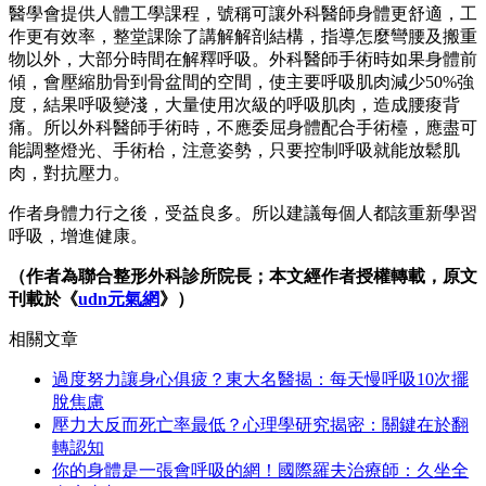
醫學會提供人體工學課程，號稱可讓外科醫師身體更舒適，工
作更有效率，整堂課除了講解解剖結構，指導怎麼彎腰及搬重
物以外，大部分時間在解釋呼吸。外科醫師手術時如果身體前
傾，會壓縮肋骨到骨盆間的空間，使主要呼吸肌肉減少50%強
度，結果呼吸變淺，大量使用次級的呼吸肌肉，造成腰痠背
痛。所以外科醫師手術時，不應委屈身體配合手術檯，應盡可
能調整燈光、手術枱，注意姿勢，只要控制呼吸就能放鬆肌
肉，對抗壓力。
作者身體力行之後，受益良多。所以建議每個人都該重新學習
呼吸，增進健康。
（作者為聯合整形外科診所院長；本文經作者授權轉載，原文
刊載於《
udn元氣網
》
）
相關文章
過度努力讓身心俱疲？東大名醫揭：每天慢呼吸10次擺
脫焦慮
壓力大反而死亡率最低？心理學研究揭密：關鍵在於翻
轉認知
你的身體是一張會呼吸的網！國際羅夫治療師：久坐全