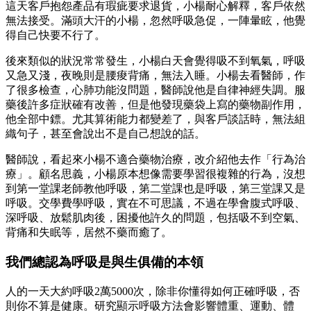
這天客戶抱怨產品有瑕疵要求退貨，小楊耐心解釋，客戶依然
無法接受。滿頭大汗的小楊，忽然呼吸急促，一陣暈眩，他覺
得自己快要不行了。
後來類似的狀況常常發生，小楊白天會覺得吸不到氧氣，呼吸
又急又淺，夜晚則是腰痠背痛，無法入睡。小楊去看醫師，作
了很多檢查，心肺功能沒問題，醫師說他是自律神經失調。服
藥後許多症狀確有改善，但是他發現藥袋上寫的藥物副作用，
他全部中鏢。尤其算術能力都變差了，與客戶談話時，無法組
織句子，甚至會說出不是自己想說的話。
醫師說，看起來小楊不適合藥物治療，改介紹他去作「行為治
療」。顧名思義，小楊原本想像需要學習很複雜的行為，沒想
到第一堂課老師教他呼吸，第二堂課也是呼吸，第三堂課又是
呼吸。交學費學呼吸，實在不可思議，不過在學會腹式呼吸、
深呼吸、放鬆肌肉後，困擾他許久的問題，包括吸不到空氣、
背痛和失眠等，居然不藥而癒了。
我們總認為呼吸是與生俱備的本領
人的一天大約呼吸2萬5000次，除非你懂得如何正確呼吸，否
則你不算是健康。研究顯示呼吸方法會影響體重、運動、體