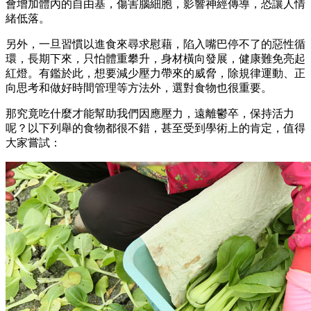
會增加體內的自由基，傷害腦細胞，影響神經傳導，恐讓人情
緒低落。
另外，一旦習慣以進食來尋求慰藉，陷入嘴巴停不了的惡性循
環，長期下來，只怕體重攀升，身材橫向發展，健康難免亮起
紅燈。有鑑於此，想要減少壓力帶來的威脅，除規律運動、正
向思考和做好時間管理等方法外，選對食物也很重要。
那究竟吃什麼才能幫助我們因應壓力，遠離鬱卒，保持活力
呢？以下列舉的食物都很不錯，甚至受到學術上的肯定，值得
大家嘗試：