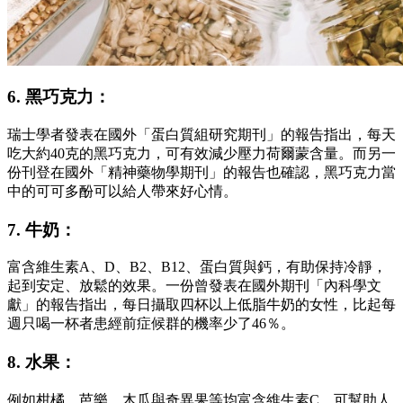
6. 黑巧克力：
瑞士學者發表在國外「蛋白質組研究期刊」的報告指出，每天
吃大約40克的黑巧克力，可有效減少壓力荷爾蒙含量。而另一
份刊登在國外「精神藥物學期刊」的報告也確認，黑巧克力當
中的可可多酚可以給人帶來好心情。
7. 牛奶：
富含維生素A、D、B2、B12、蛋白質與鈣，有助保持冷靜，
起到安定、放鬆的效果。一份曾發表在國外期刊「內科學文
獻」的報告指出，每日攝取四杯以上低脂牛奶的女性，比起每
週只喝一杯者患經前症候群的機率少了46％。
8. 水果：
例如柑橘、芭樂、木瓜與奇異果等均富含維生素C，可幫助人