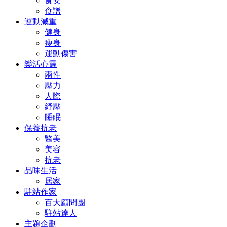
食安
食譜
運動減重
健身
瘦身
運動傷害
樂活心靈
兩性
壓力
人際
紓壓
睡眠
保養抗老
醫美
美容
抗老
品味生活
居家
駐站作家
百大顧問團
駐站達人
主題企劃