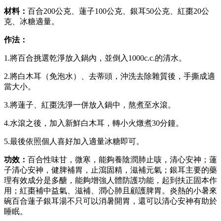
材料：
百合200公克、蓮子100
公克
、銀耳50
公克
、紅棗20
公
克
、冰糖適量。
作法：
1.將百合挑選乾淨放入鍋內，並倒入1000c.c.的清水
。
2.將白木耳（免泡水）、去蒂頭，沖洗去除雜質後，手撕成適
當大小
。
3.將蓮子、紅棗洗淨一併放入鍋中，熬煮至水滾
。
4.水滾之後，加入新鮮白木耳，轉小火燉煮30分鐘
。
5.最後依照個人喜好加入適量冰糖即可
。
功效：
百合性味甘，微寒，能夠養陰潤肺止咳，清
心
安神；蓮
子清心安神，健脾補胃，止瀉固精，滋補元氣；
銀耳主要的藥
理有效成分是多醣，能夠增強人體防護功能，起到扶正固本作
用；紅棗補中益氣、滋補、潤心肺且顧護脾胃。炎熱的小暑來
碗百合蓮子銀耳湯不只可以消暑開胃，還可以清心安神有助於
睡眠。