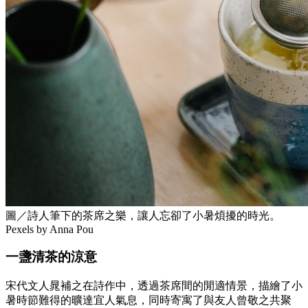
圖／詩人筆下的茶席之樂，讓人忘卻了小暑煩擾的時光。
Pexels by Anna Pou
一盞清茶的涼意
宋代文人晁補之在詩作中，透過茶席間的閒適情景，描繪了小
暑時節難得的曠達宜人氣息，同時寄寓了與友人曾敬之共聚