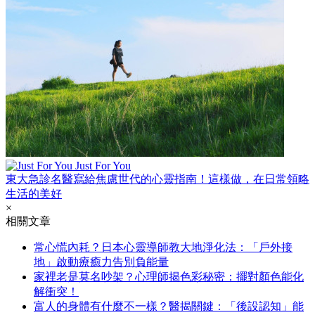
Just For You
東大急診名醫寫給焦慮世代的心靈指南！這樣做，在日常領略
生活的美好
×
相關文章
常心慌內耗？日本心靈導師教大地淨化法：「戶外接
地」啟動療癒力告別負能量
家裡老是莫名吵架？心理師揭色彩秘密：擺對顏色能化
解衝突！
富人的身體有什麼不一樣？醫揭關鍵：「後設認知」能