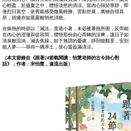
心輕盈，於盛夏之中，體悟淡然的清涼。當內心歸於寧靜，即
便烈日當空，依舊能感受微風輕拂、雲影舒展，萬物自得其
所，煩擾亦如晨露般悄然消散。
在燥熱的時節以「減法」度過小暑，未必被暑熱所困，反而能
在內心的澄澈與從容間，體悟那份由心而轉的涼爽，讓日子如
清泉般流淌，減去焦躁，卸下無謂的憂慮，靜則能觀景，安則
能入夢——尋得一隅淨土，使心靈盈滿清涼。
（本文節錄自《跟著24節氣閱讀：怡慧老師的古今詩心對
話》，作者：宋怡慧，遠流出版）