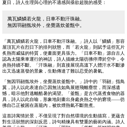
夏日，詩人生理與心理的不適感與亟欲超脫的感受：
萬瓦鱗鱗若火龍，日車不動汗珠融。
無因羽翮氛埃外，坐覺蒸炊釜甑中。
「萬瓦鱗鱗若火龍，日車不動汗珠融。」詩人以「鱗鱗」形容
屋頂瓦片在烈日下的排列狀態，而「若火龍」則賦予這些瓦片
炙熱而威猛的特質，使畫面更具張力。「日車不動」源自古人
認為太陽乘車運行的神話，詩人描繪太陽彷彿停滯於空中，令
炎熱持續不斷。「汗珠融」則直接展現高溫下人體汗水不斷滲
出又迅速蒸發的景象，生動傳達了難以忍受的暑氣。
「無因羽翮氛埃外，坐覺蒸炊釜甑中。」詩中的「羽翮」指鳥
翼，詩人以此表達自己因無法如鳥展翅飛離塵世，而深感遺
憾，暗示他對逃離酷暑的渴望。「釜甑」是古代蒸煮食物的器
具，詩人以此自喻，形象地刻畫出身處炎熱之中的窘境——彷
彿自己正被困在蒸籠內，被炊煙熱氣不斷熬煮。
這首詩寓情於景，不僅呈現了對自然環境的生動描寫，更蘊含
對生活狀態的深刻反思，詩句精煉具有雙重的藝術內涵。詩人