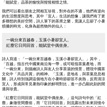
「能賦堂」品茶的愉悅與惺惺相惜之情。
我們可以看出朋友之間相互珍視，對外在的不適，他們有逆向
的生活態度與思考。其中「宜人」生活的想像，讓我們有了更
多聯想的美好空間，詩人筆下的茶席之樂，竟讓人忘卻了小暑
煩擾的時光，化身為超然物外的仙人：
一碗分來百越春，玉溪小暑卻宜人。
紅塵它日同回首，能賦堂中偶坐身。
詩人寫道：「一碗分來百越春，玉溪小暑卻宜人。」其中，
「百越」指古代中國東南沿海一帶，或可暗指茶葉產地，而
「一碗分來」則描繪詩人與友人分享茶湯的情景，體現中國茶
文化中「共品共賞」的精神。「玉溪」是地名，與茶葉息息相
關，詩人特別強調這個地方在小暑時節卻並不炎熱，反而清涼
宜人，形成與常見暑熱印象的鮮明對比，進一步凸顯此刻的閒
適與珍貴。
「紅塵它日同回首，能賦堂中偶坐身。」這句詩句中的「紅
塵」象徵世間塵俗，而「它日同回首」則流露出對未來回憶今