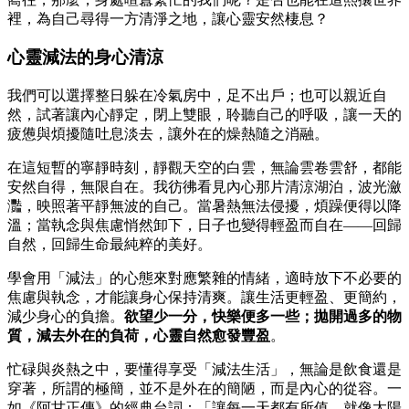
裡，為自己尋得一方清淨之地，讓心靈安然棲息？
心靈減法的身心清涼
我們可以選擇整日躲在冷氣房中，足不出戶；也可以親近自
然，試著讓內心靜定，閉上雙眼，聆聽自己的呼吸，讓一天的
疲憊與煩擾隨吐息淡去，讓外在的燥熱隨之消融。
在這短暫的寧靜時刻，靜觀天空的白雲，無論雲卷雲舒，都能
安然自得，無限自在。我彷彿看見內心那片清涼湖泊，波光瀲
灩，映照著平靜無波的自己。當暑熱無法侵擾，煩躁便得以降
溫；當執念與焦慮悄然卸下，日子也變得輕盈而自在——回歸
自然，回歸生命最純粹的美好。
學會用「減法」的心態來對應繁雜的情緒，適時放下不必要的
焦慮與執念，才能讓身心保持清爽。讓生活更輕盈、更簡約，
減少身心的負擔。
欲望少一分，快樂便多一些；拋開過多的物
質，減去外在的負荷，心靈自然愈發豐盈
。
忙碌與炎熱之中，要懂得享受「減法生活」，無論是飲食還是
穿著，所謂的極簡，並不是外在的簡陋，而是內心的從容。一
如《阿甘正傳》的經典台詞：「讓每一天都有所值，就像太陽