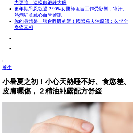
力更強，這樣做鍛鍊大腦
更年期忍忍就過？90%女醫師坦言工作受影響，盜汗、
熱潮紅竟藏心血管警訊
你的身體是一張會呼吸的網！國際羅夫治療師：久坐全
身痛真相
養生
小暑夏之初！小心天熱睡不好、食慾差、
皮膚曬傷，２精油純露配方舒緩