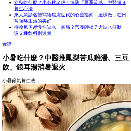
立秋吃什麼？小心秋老虎！慎防「夏季流感」中醫揭４
養生心法
東大急診名醫寫給焦慮世代的心靈指南！這樣做，在日
常領略生活的美好
待冷氣房易慢性缺水、頭痛？營養師揭７大缺水症狀，
這２種飲料別過量
食譜
小暑吃什麼？中醫推鳳梨苦瓜雞湯、三豆
飲、銀耳湯消暑退火
小暑節氣養生法