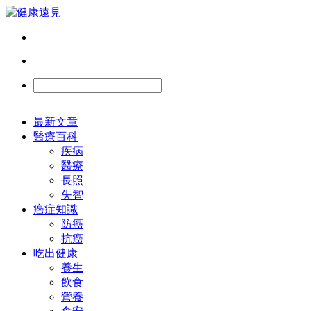
最新文章
醫療百科
疾病
醫療
長照
失智
癌症知識
防癌
抗癌
吃出健康
養生
飲食
營養