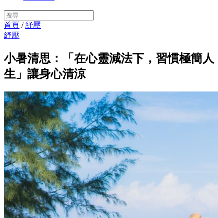
首頁
/
紓壓
紓壓
小暑清思：「在心靈減法下，習慣極簡人
生」讓身心清涼