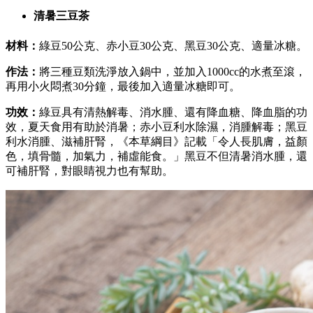
清暑三豆茶
材料：
綠豆50
公克
、赤小豆30
公克
、黑豆30
公克
、適量冰糖。
作法：
將三種豆類洗淨放入鍋中，並加入1000cc的水煮至滾，
再用小火悶煮30分鐘，最後加入適量冰糖即可。
功效：
綠豆具有清熱解毒、消水腫、還有降血糖、降血脂的功
效，夏天食用有助於消暑；赤小豆利水除濕，消腫解毒；黑豆
利水消腫、滋補肝腎，《本草綱目》記載「令人長肌膚，益顏
色，填骨髓，加氣力，補虛能食。」黑豆不但清暑消水腫，還
可補肝腎，對眼睛視力也有幫助。