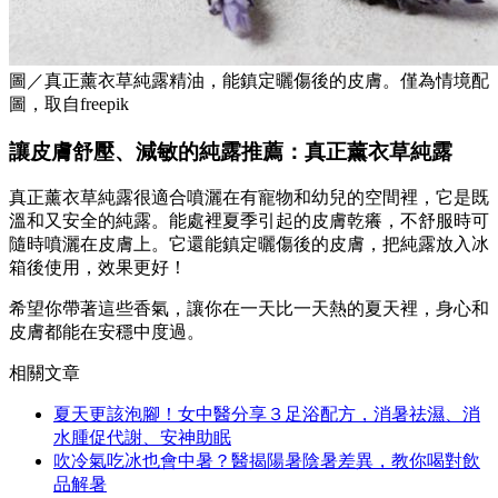
圖／真正薰衣草純露精油，能鎮定曬傷後的皮膚。僅為情境配
圖，取自freepik
讓皮膚舒壓、減敏的純露推薦：真正薰衣草純露
真正薰衣草純露很適合噴灑在有寵物和幼兒的空間裡，它是既
溫和又安全的純露。能處裡夏季引起的皮膚乾癢，不舒服時可
隨時噴灑在皮膚上。它還能鎮定曬傷後的皮膚，把純露放入冰
箱後使用，效果更好！
希望你帶著這些香氣，讓你在一天比一天熱的夏天裡，身心和
皮膚都能在安穩中度過。
相關文章
夏天更該泡腳！女中醫分享３足浴配方，消暑祛濕、消
水腫促代謝、安神助眠
吹冷氣吃冰也會中暑？醫揭陽暑陰暑差異，教你喝對飲
品解暑