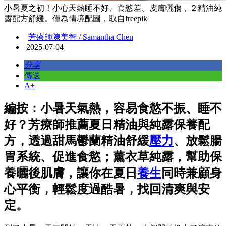
小暑夏之初！小心天熱睡不好、食慾差、皮膚曬傷，２精油純
露配方舒緩。僅為情境配圖，取自freepik
芳療師陳美智 / Samantha Chen
2025-07-04
分享
傳送
A+
編按：小暑天氣熱，容易食慾不振、睡不
好？芳療師推薦夏日精油與純露保養配
方，透過甜馬鬱蘭精油舒緩
壓力
、放鬆腸
胃系統、促進食慾；薰衣草純露，幫助保
養曬後肌膚，讓你在夏日
養生
同時兼顧身
心平衡，輕鬆度過酷暑，找回清爽與安
定。