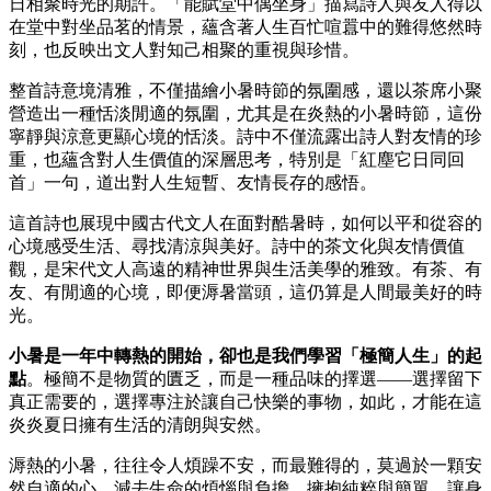
日相聚時光的期許。「能賦堂中偶坐身」描寫詩人與友人得以
在堂中對坐品茗的情景，蘊含著人生百忙喧囂中的難得悠然時
刻，也反映出文人對知己相聚的重視與珍惜。
整首詩意境清雅，不僅描繪小暑時節的氛圍感，還以茶席小聚
營造出一種恬淡閒適的氛圍，尤其是在炎熱的小暑時節，這份
寧靜與涼意更顯心境的恬淡。詩中不僅流露出詩人對友情的珍
重，也蘊含對人生價值的深層思考，特別是「紅塵它日同回
首」一句，道出對人生短暫、友情長存的感悟。
這首詩也展現中國古代文人在面對酷暑時，如何以平和從容的
心境感受生活、尋找清涼與美好。詩中的茶文化與友情價值
觀，是宋代文人高遠的精神世界與生活美學的雅致。有茶、有
友、有閒適的心境，即便溽暑當頭，這仍算是人間最美好的時
光。
小暑是一年中轉熱的開始，卻也是我們學習「極簡人生」的起
點
。極簡不是物質的匱乏，而是一種品味的擇選——選擇留下
真正需要的，選擇專注於讓自己快樂的事物，如此，才能在這
炎炎夏日擁有生活的清朗與安然。
溽熱的小暑，往往令人煩躁不安，而最難得的，莫過於一顆安
然自適的心。減去生命的煩惱與負擔，擁抱純粹與簡單，讓身