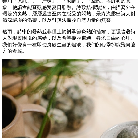
善用「火龍」、「汗珠」、「羽翮」、「釜甑」等鮮明的意
象，使讀者能直觀感受夏日酷熱。詩歌結構緊湊，由描寫外在
環境的炙熱，層層遞進至內在感受的悶熱，最終流露出詩人對
清涼環境的渴望，以及對無法擺脫自然力量的無奈。
然而，詩中的暑熱並非僅止於對季節炎熱的描繪，更隱含著詩
人對現實困境的感受，以及希望擺脫束縛、尋求自由的心理。
我們好像有一種即便身處生命的熱浪，我們的心靈卻能飛向遠
方的希冀。