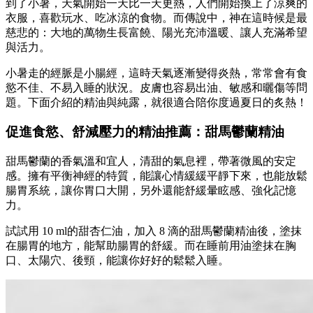
到了小暑，天氣開始一天比一天更熱，人們開始換上了涼爽的
衣服，喜歡玩水、吃冰涼的食物。而傳說中，神在這時候是最
慈悲的：大地的萬物生長富饒、陽光充沛溫暖、讓人充滿希望
與活力。
小暑走的經脈是小腸經，這時天氣逐漸變得炎熱，常常會有食
慾不佳、不易入睡的狀況。皮膚也容易出油、敏感和曬傷等問
題。下面介紹的精油與純露，就很適合陪你度過夏日的炙熱！
促進食慾、舒減壓力的精油推薦：甜馬鬱蘭精油
甜馬鬱蘭的香氣溫和宜人，清甜的氣息裡，帶著微風的安定
感。擁有平衡神經的特質，能讓心情緩緩平靜下來，也能放鬆
腸胃系統，讓你胃口大開，另外還能舒緩暈眩感、強化記憶
力。
試試用 10 ml的甜杏仁油，加入 8 滴的甜馬鬱蘭精油後，塗抹
在腸胃的地方，能幫助腸胃的舒緩。而在睡前用油塗抹在胸
口、太陽穴、後頸，能讓你好好的鬆鬆入睡。