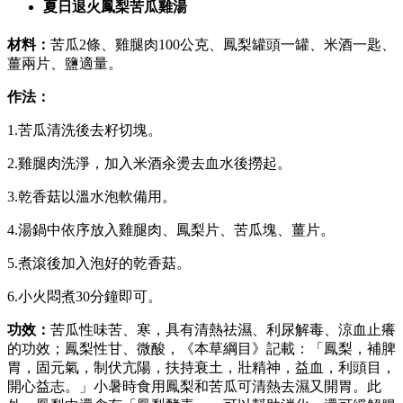
夏日退火鳳梨苦瓜雞湯
材料：
苦瓜2條、雞腿肉100
公克
、鳳梨罐頭一罐、米酒一匙、
薑兩片、鹽適量。
作法：
1.苦瓜清洗後去籽切塊
。
2.雞腿肉洗淨，加入米酒汆燙去血水後撈起
。
3.乾香菇以溫水泡軟備用
。
4.湯鍋中依序放入雞腿肉、鳳梨片、苦瓜塊、薑片
。
5.煮滾後加入泡好的乾香菇
。
6.小火悶煮30分鐘即可
。
功效：
苦瓜性味苦、寒，具有清熱祛濕、利尿解毒、涼血止癢
的功效；鳳梨性甘、微酸，《本草綱目》記載：「鳳梨，補脾
胃，固元氣，制伏亢陽，扶持衰土，壯精神，益血，利頭目，
開心益志。」小暑時食用鳳梨和苦瓜可清熱去濕又開胃。此