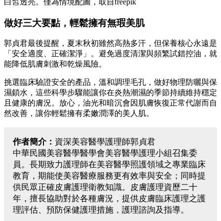
白皙透亮。僅為情境配圖，取自freepik
做好三大要點，輕鬆擁有無瑕美肌
郭貞君最後提醒，夏末秋初雖然高熱多汗，但保養核心永遠是
「安全適度、正確潔淨」。避免過度清潔與頻繁試錯控油，就
能降低肌膚刺激和乾燥風險。
挑選臨床驗證安全的產品，溫和調理毛孔，做好物理防曬與保
濕鎖水，這些科學步驟能讓你在炎熱潮濕的季節持續維持穩定
且健康的膚況。放心，油光和暗沉會因肌膚恢復正常代謝而自
然改善，讓你輕鬆擁有柔嫩潤澤的美人肌。
作者簡介：
資深美容醫學護理師郭貞君
中華民國美容醫學醫學會美容醫學護理小組召集委
員。長期致力護理師在美容醫學照護領域之專業臨床
教育，期能使美容醫療服務更有效率與安全；同時提
供民眾正確皮膚護理衛教知識。皮膚護理資歷二十
年，擅長協助對於各種膚況，提供皮膚臨床護理之護
理評估、預防保健護理措施，護理諮詢及指導。