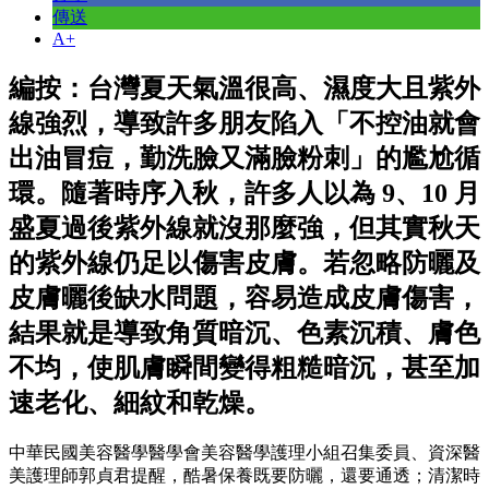
傳送
A+
編按：台灣夏天氣溫很高、濕度大且紫外
線強烈，導致許多朋友陷入「不控油就會
出油冒痘，勤洗臉又滿臉粉刺」的尷尬循
環。隨著時序入秋，許多人以為 9、10 月
盛夏過後紫外線就沒那麼強，但其實秋天
的紫外線仍足以傷害皮膚。若忽略防曬及
皮膚曬後缺水問題，容易造成皮膚傷害，
結果就是導致角質暗沉、色素沉積、膚色
不均，使肌膚瞬間變得粗糙暗沉，甚至加
速老化、細紋和乾燥。
中華民國美容醫學醫學會美容醫學護理小組召集委員、資深醫
美護理師郭貞君提醒，酷暑保養既要防曬，還要通透；清潔時