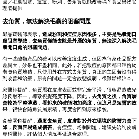
圖／毛囊阻塞、痘痘、粉刺，去角質就能改善嗎？食品藥物管
理署提供
去角質，無法解決毛囊的阻塞問題
邱品齊醫師表示，
造成粉刺和痘痘原因很多，主要是毛囊開口
處阻塞導致，去角質僅能去除最外層的角質，無法深入解決毛
囊開口處的阻塞問題
。
有一些酸類產品的確可以改善痘痘生成，但因為每家產品配方
差異大，效果也不盡相同。此外，若把致痘的原因都只歸咎於
老廢角質堆積，只使用外在方式去角質，真正的主因若沒有得
到改善和治療，原有的問題一定會故態復萌，很難斷根治本。
邱醫師提醒，角質層在皮膚表面並非完全平滑，很容易造成光
線反射不一，導致視覺亮度下降。因此，
去角質之後，角質層
會較為平整薄透，看起來的確能增加亮度，但這只是短暫的效
果
，很快會隨角質層累積，再度會回到原來樣貌。
食藥署也提醒，
過度去角質，皮膚對於外在環境的防禦力會下
降，反而容易造成傷害
。有痘痘、粉刺問題，建議先洽詢皮膚
專科醫師，評估個人情況再做適合處理。