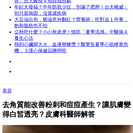
告」台大醫授４招自我照顧
年紀大發福？中年防肌少症，別漏了肥胖！台大權威：
別只當病因，沒當成疾病
大豆油出包，豬油意外翻紅？營養師：吃對這１件事，
飽和脂肪也不怕
立秋吃什麼？小心秋老虎！慎防「夏季流感」中醫揭４
養生心法
熱到心臟開大火、血液變糖漿？醫警告夏季心肌梗塞危
機，３護心保健品聰明吃
美容
去角質能改善粉刺和痘痘產生？讓肌膚變
得白皙透亮？皮膚科醫師解答