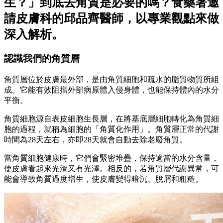
生？」到底去角質是必要的嗎？食藥署邀
請皮膚科的邱品齊醫師，以專業觀點來做
深入解析。
認識我們的角質層
角質層位於皮膚最外部，是由角質細胞和疏水的脂質物質所組
成。它能有效阻擋外部病原體入侵身體，也能保持體內的水分
平衡。
角質細胞源自表皮細胞生長層，在將基底層細胞轉化為角質細
胞的過程，就稱為細胞的「角質化作用」。角質層正常的代謝
時間為28天左右，亦即28天就會自動去除老廢角質。
當角質細胞健康時，它們會緊密堆疊，保持適當的水分含量，
使皮膚看起來光滑又有光澤。相反的，若角質層代謝異常，可
能會導致角質過度增生，使皮膚變得暗沉、脫屑和粗糙。