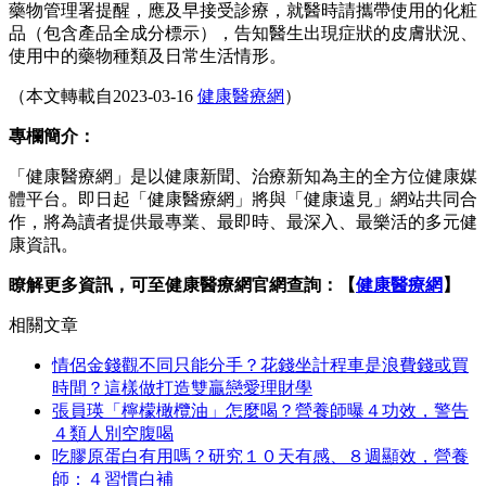
藥物管理署提醒，應及早接受診療，就醫時請攜帶使用的化粧
品（包含產品全成分標示），告知醫生出現症狀的皮膚狀況、
使用中的藥物種類及日常生活情形。
（本文轉載自2023-03-16
健康醫療網
）
專欄簡介：
「健康醫療網」是以健康新聞、治療新知為主的全方位健康媒
體平台。即日起「健康醫療網」將與「健康遠見」網站共同合
作，將為讀者提供最專業、最即時、最深入、最樂活的多元健
康資訊。
瞭解更多資訊，可至健康醫療網官網查詢：【
健康醫療網
】
相關文章
情侶金錢觀不同只能分手？花錢坐計程車是浪費錢或買
時間？這樣做打造雙贏戀愛理財學
張員瑛「檸檬橄欖油」怎麼喝？營養師曝４功效，警告
４類人別空腹喝
吃膠原蛋白有用嗎？研究１０天有感、８週顯效，營養
師：４習慣白補