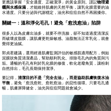
更應該掌握「安全適度、正確潔淨」的黃金原則。謹記
物理避
曬與水感保濕
，才能維持肌膚的天然平衡，讓乳化膜需要的油
水適度。只要分泌與代謝穩定，油光和痘痘自然不再困擾你。
關鍵一：溫和淨化毛孔！避免「愈洗愈油」陷阱
很多人以為皮膚出油多，就要不停洗臉，卻不知道過度清潔反
而破壞皮脂膜，讓肌膚更乾燥敏感。油脂無法正常乳化，就會
覺得更油膩。
郭貞君建議，選用經過肌膚監測評估的敏感肌適用配方，例如
泥膜狀角質清潔產品，幫助順利乳化、排除毛孔內的角質與污
垢。通暢的毛孔有利於乳化膜的修復，軟化老廢角質，讓粉刺
自然排出，毛孔長期保持潔淨。
要記得，
清潔目的不是「完全去油」，而是協助肌膚恢復水油
平衡
，避免「愈洗愈乾、愈乾愈油」的惡性循環。只要毛孔通
暢，肌膚屏障健全，油光與痘痘問題就會減少。