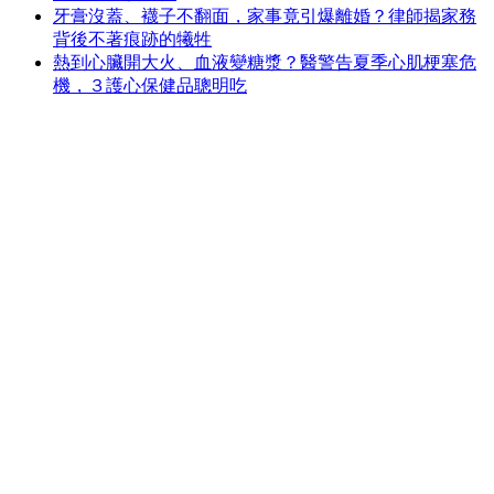
牙膏沒蓋、襪子不翻面，家事竟引爆離婚？律師揭家務
背後不著痕跡的犧牲
熱到心臟開大火、血液變糖漿？醫警告夏季心肌梗塞危
機，３護心保健品聰明吃