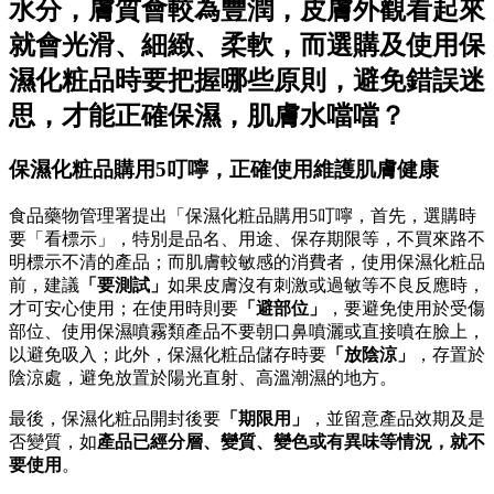
水分，膚質會較為豐潤，皮膚外觀看起來
就會光滑、細緻、柔軟，而選購及使用保
濕化粧品時要把握哪些原則，避免錯誤迷
思，才能正確保濕，肌膚水噹噹？
保濕化粧品購用5叮嚀，正確使用維護肌膚健康
食品藥物管理署提出「保濕化粧品購用5叮嚀，首先，選購時
要「看標示」，特別是品名、用途、保存期限等，不買來路不
明標示不清的產品；而肌膚較敏感的消費者，使用保濕化粧品
前，建議
「要測試」
如果皮膚沒有刺激或過敏等不良反應時，
才可安心使用；在使用時則要
「避部位」
，要避免使用於受傷
部位、使用保濕噴霧類產品不要朝口鼻噴灑或直接噴在臉上，
以避免吸入；此外，保濕化粧品儲存時要
「放陰涼」
，存置於
陰涼處，避免放置於陽光直射、高溫潮濕的地方。
最後，保濕化粧品開封後要
「期限用」
，並留意產品效期及是
否變質，如
產品已經分層、變質、變色或有異味等情況，就不
要使用
。