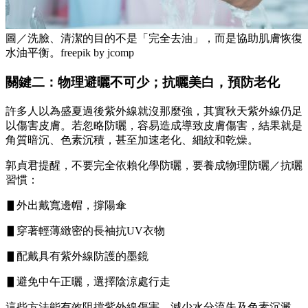
圖／洗臉、清潔的目的不是「完全去油」，而是協助肌膚恢復
水油平衡。freepik by jcomp
關鍵二：物理避曬不可少；抗曬美白，預防老化
許多人以為盛夏過後紫外線就沒那麼強，其實秋天紫外線仍足
以傷害皮膚。若忽略防曬，容易造成導致皮膚傷害，結果就是
角質暗沉、色素沉積，甚至加速老化、細紋和乾燥。
郭貞君提醒，不要完全依賴化學防曬，要養成物理防曬／抗曬
習慣：
▋外出戴寬邊帽，撐陽傘
▋穿著輕薄緻密的長袖抗UV衣物
▋配戴具有紫外線防護的墨鏡
▋避免中午正曬，選擇陰涼處行走
這些方法能有效阻擋紫外線傷害，減少水分流失及色素沉澱，