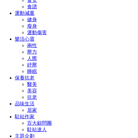
食安
食譜
運動減重
健身
瘦身
運動傷害
樂活心靈
兩性
壓力
人際
紓壓
睡眠
保養抗老
醫美
美容
抗老
品味生活
居家
駐站作家
百大顧問團
駐站達人
主題企劃