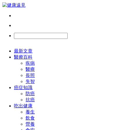
最新文章
醫療百科
疾病
醫療
長照
失智
癌症知識
防癌
抗癌
吃出健康
養生
飲食
營養