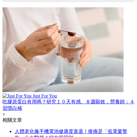
Just For You
吃膠原蛋白有用嗎？研究１０天有感、８週顯效，營養師：４
習慣白補
×
相關文章
人體老化像手機電池健康度衰退！痠痛是「低電量警