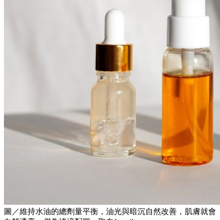
圖／維持水油的總劑量平衡，油光與暗沉自然改善，肌膚就會