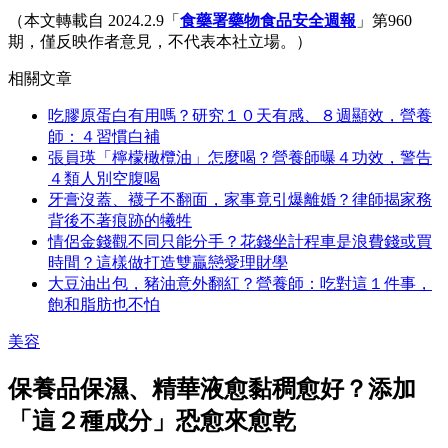
（本文轉載自 2024.2.9「
食藥署藥物食品安全週報
」第960
期，僅反映作者意見，不代表本社立場。）
相關文章
吃膠原蛋白有用嗎？研究１０天有感、８週顯效，營養
師：４習慣白補
張員瑛「檸檬橄欖油」怎麼喝？營養師曝４功效，警告
４類人別空腹喝
牙膏沒蓋、襪子不翻面，家事竟引爆離婚？律師揭家務
背後不著痕跡的犧牲
情侶金錢觀不同只能分手？花錢坐計程車是浪費錢或買
時間？這樣做打造雙贏戀愛理財學
大豆油出包，豬油意外翻紅？營養師：吃對這１件事，
飽和脂肪也不怕
美容
保養品保濕、精華液愈黏稠愈好？添加
「這２種成分」恐愈來愈乾