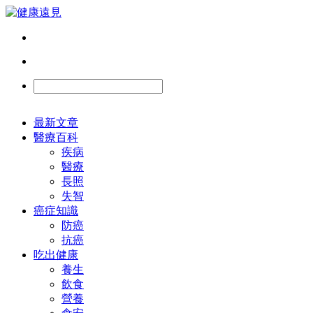
最新文章
醫療百科
疾病
醫療
長照
失智
癌症知識
防癌
抗癌
吃出健康
養生
飲食
營養