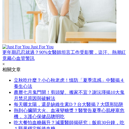
Just For You
更年期忍忍就過？90%女醫師坦言工作受影響，盜汗、熱潮紅
竟藏心血管警訊
×
相關文章
立秋吃什麼？小心秋老虎！慎防「夏季流感」中醫揭４
養生心法
農曆七月鬼門開！剪頭髮、搬家不宜？謝沅瑾揭10大鬼
月禁忌原因與破解法
每天曬太陽，還是缺維生素D？台大醫揭７大隱形陷阱
熱到心臟開大火、血液變糖漿？醫警告夏季心肌梗塞危
機，３護心保健品聰明吃
吃大餐怕血糖飆升？減重醫師揭研究：飯前30分鐘，吃
１堅果穩定飯後血糖