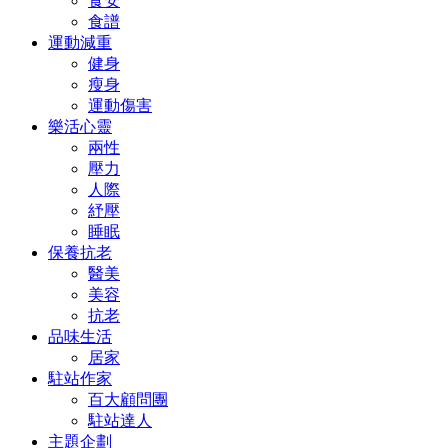
食安
食譜
運動減重
健身
瘦身
運動傷害
樂活心靈
兩性
壓力
人際
紓壓
睡眠
保養抗老
醫美
美容
抗老
品味生活
居家
駐站作家
百大顧問團
駐站達人
主題企劃