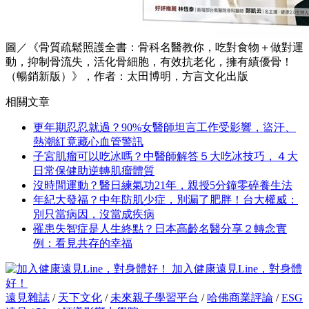
圖／《骨質疏鬆照護全書：骨科名醫教你，吃對食物＋做對運
動，抑制骨流失，活化骨細胞，有效抗老化，擁有績優骨！
（暢銷新版）》，作者：太田博明，方言文化出版
相關文章
更年期忍忍就過？90%女醫師坦言工作受影響，盜汗、
熱潮紅竟藏心血管警訊
子宮肌瘤可以吃冰嗎？中醫師解答５大吃冰技巧，４大
日常保健助逆轉肌瘤體質
沒時間運動？醫日練氣功21年，親授5分鐘零碎養生法
年紀大發福？中年防肌少症，別漏了肥胖！台大權威：
別只當病因，沒當成疾病
罹患失智症是人生終點？日本高齡名醫分享２轉念實
例：看見共存的幸福
加入健康遠見Line，對身體
好！
遠見雜誌
/
天下文化
/
未來親子學習平台
/
哈佛商業評論
/
ESG