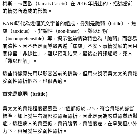
梅斯．卡西歐（
Jamais
Cascio
）在
2016
年提出的，描述當前
的情勢所造成的影響。
BANI
時代為幾個英文字首的組成
，
分別是脆弱
（
brittle
）、焦
慮（
anxious
）、非線性（
non-linear
）、難以理解
（
incomprehensible
）
等
，
揭示當前情勢特色為「
脆弱」
而容易
崩潰性、因不確定而導致普遍「
焦慮」
不安
、
事情發展的因果
關係呈「
非線性」
，
難以預測結果，最後為資訊過載
，
讓人
「
難以理解」。
這些特徵原先用以形容當前的情勢，但用來說明吳太太的骨鬆
脆弱性骨折個案
，
也很合適
。
首先是脆弱（brittle）
吳太太的骨鬆程度很嚴重，
T
值都低於
-2.5
，符合骨鬆的診斷
標準，加上發生右髖部股骨頸骨折，因此定義為嚴重骨質疏鬆
症，這種病人的骨量低，骨質脆弱，骨強度差，在承受極小外
力下，容易發生脆弱性骨折。