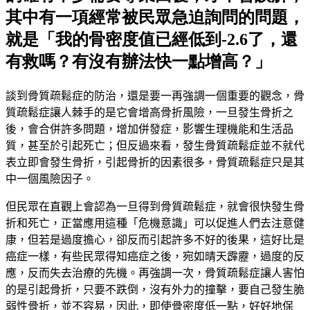
其中有一項經常被民眾急迫詢問的問題，
就是「我的骨密度值已經低到-2.6了，還
有救嗎？有沒有辦法快一點增高？」
談到骨質疏鬆症的防治，還是要一再強調一個重要的觀念，骨
質疏鬆症讓人棘手的是它會增高骨折風險，一旦發生骨折之
後，會合併許多問題，增加併發症，影響生理機能和生活品
質，甚至於引起死亡；
但反過來看，發生骨質疏鬆症並不就代
表立即會發生骨折，引起骨折的因素很多，骨質疏鬆症只是其
中一個風險因子。
但民眾在直觀上會認為一旦得到骨質疏鬆症，就會很快發生骨
折和死亡，正當應用這種「危機意識」可以促進人們去注意健
康，但若是過度擔心，卻反而引起許多不好的後果，這好比是
癌症一樣，有些民眾得知癌症之後，宛如晴天霹靂，過度的反
應，反而失去治療的先機。再強調一次，骨質疏鬆症讓人害怕
的是引起骨折，只要不跌倒，沒有外力的撞擊，要自己發生脆
弱性骨折，並不容易，因此，即使骨密度低一點，好好地保