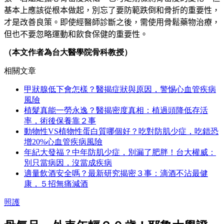
基本上應該從根本做起，別忘了要防範跌倒和骨折的重要性，
才是改善良策。即使經醫師診斷之後，需使用骨鬆藥物治療，
但也不要忽略運動和飲食保健的重要性
。
（本文作者為台大醫學院骨科教授）
相關文章
甲狀腺低下會怎樣？醫揭症狀與原因，警惕心血管疾病
風險
植髮真能一勞永逸？醫揭密度真相：植過頭降低存活
率，術後保養靠２事
動物性VS植物性蛋白質哪個好？吃對防肌少症，吃錯恐
增20%心血管疾病風險
年紀大發福？中年防肌少症，別漏了肥胖！台大權威：
別只當病因，沒當成疾病
適量飲酒安全嗎？最新研究揭密３事：滴酒不沾最健
康，５招無痛減酒
照護