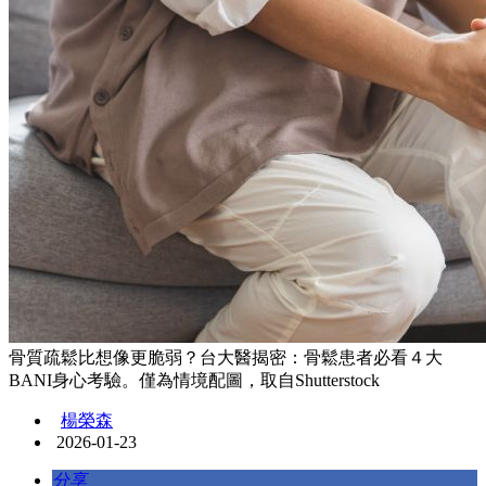
骨質疏鬆比想像更脆弱？台大醫揭密：骨鬆患者必看４大
BANI身心考驗。僅為情境配圖，取自Shutterstock
楊榮森
2026-01-23
分享