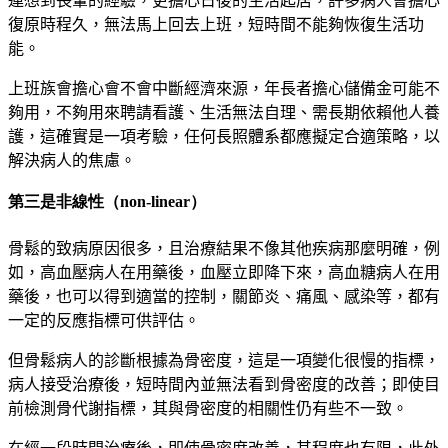
連想到長輩的經驗，更擔心日後的生活起居，許多病人會擔心
復原時程久，無法馬上回去上班，短時間不能夠恢復生活功
能。
上班族會擔心會不會中斷經濟來源，年長者擔心儲備金可能不
夠用，不夠用來聘請看護、生活無法自理、需長期依賴他人養
護，這確實是一項考驗，任何長照體系都應擬定合適策略，以
解決病人的焦慮。
第三是非線性（non-linear）
骨鬆的致病原因很多，且治療結果不像其他疾病那麼明確，例
如，高血壓病人在用藥後，血壓立即降下來，高血糖病人在用
藥後，也可以得到適當的控制，關節炎、痛風、感染等，都有
一定的反應指標可供評估。
但骨鬆病人的診斷根據為骨密度，這是一項變化很慢的指標，
病人接受治療後，短時間內並無法看到骨密度的改善；即使目
前檢測骨代謝指標，其與骨密度的相關性仍有些不一致。