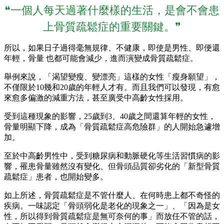
❝一個人每天過著什麼樣的生活，是會不會患
上骨質疏鬆症的重要關鍵。❞
所以，如果日子過得毫無規律、不健康，即使是男性、即便還
年輕，骨量 也都可能會減少，進而演變成骨質疏鬆症。
舉例來說，「渴望變瘦、變漂亮」這樣的女性「瘦身願望」，
不僅限於10幾和20歲的年輕人才有。而且我們可以發現，有愈
來愈多偏激的減重方法，甚至廣受中高齡女性採用。
受到這種現象的影響，25歲到3、40歲之間還算年輕的女性，
骨量明顯下降，成為「骨質疏鬆症高危險群」的人開始急遽增
加。
至於中高齡男性中，受到糖尿病和動脈硬化等生活習慣病的影
響，罹患骨量雖然沒有變化、但骨頭品質卻劣化的「新型骨質
疏鬆症」患者，也開始變多。
如上所述，骨質疏鬆症是不管什麼人、在何時患上都不奇怪的
疾病。一味認定「骨頭弱化是老化的現象之一」、「因為是女
性，所以得到骨質疏鬆症是無可奈何的事」而放任不管的話，