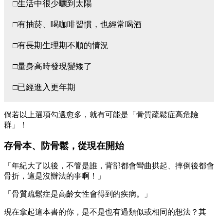
□生活中很少曬到太陽
□有抽菸、喝咖啡習慣，也經常喝酒
□有長期生理期不順的情況
□量身高時發現變矮了
□已經進入更年期
倘若以上選項勾選愈多，就有可能是「骨質疏鬆症高危險
群」！
存骨本、防骨鬆，從現在開始
「年紀大了以後，不管是誰，背部都會彎曲拱起、摔倒後都會
骨折，這是沒辦法的事啊！」
「骨質疏鬆症是高齡女性會得到的疾病。」
現在拿起這本書的你，是不是也有過類似或相同的想法？其