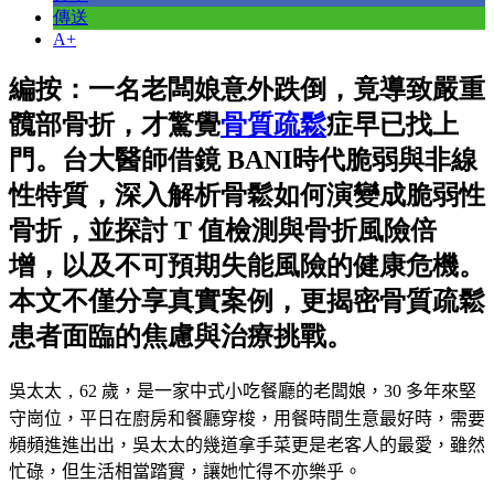
傳送
A+
編按：一名老闆娘意外跌倒，竟導致嚴重
髖部骨折，才驚覺
骨質疏鬆
症早已找上
門。台大醫師借鏡 BANI時代脆弱與非線
性特質，深入解析骨鬆如何演變成脆弱性
骨折，並探討 T 值檢測與骨折風險倍
增，以及不可預期失能風險的健康危機。
本文不僅分享真實案例，更揭密骨質疏鬆
患者面臨的焦慮與治療挑戰。
吳太太
，62
歲，是一家中式小吃餐廳的老闆娘，
30
多年來堅
守崗位，平日在廚房和餐廳穿梭，用餐時間生意最好時，需要
頻頻進進出出，吳太太的幾道拿手菜更是老客人的最愛，雖然
忙碌，但生活相當踏實，讓她忙得不亦樂乎。