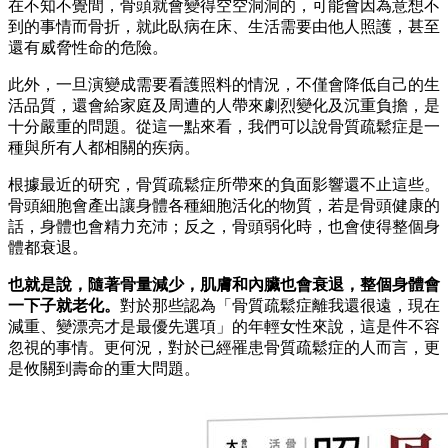
在不知不覺間，骨頭就會變得空空洞洞的，可能會因為意想不
到的事情而骨折，就此臥病在床、生活需要由他人照護，甚至
還有威脅性命的危險。
此外，一旦演變成需要看護照料的情況，不僅會降低自己的生
活品質，還會給家庭及周遭的人帶來劇烈變化及沉重負擔，是
十分嚴重的問題。從這一點來看，我們可以說骨質疏鬆症是一
種與所有人都相關的疾病。
根據最近的研究，骨質疏鬆症所帶來的負面影響還不止這些。
骨頭細胞會產出讓身體各種細胞活化的物質，若是骨頭健康的
話，身體也會精力充沛；反之，骨頭弱化時，也會使得整個身
體都衰退。
也就是說，隨著骨量減少，肌膚和內臟也會衰退，整個身體會
一下子就老化。
對於那些認為「骨質疏鬆症離我還很遠，現在
減重、變漂亮才是最優先選項」的年輕女性來說，這是件不容
忽視的事情。更何況，對於已經罹患骨質疏鬆症的人而言，更
是攸關到壽命的重大問題。