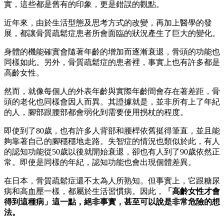
實，這些都是舊有的印象，更是錯誤的觀點。
近年來，由於生活型態及思考方式的改變，再加上醫學的發
展，都讓骨質疏鬆症患者所會面臨的狀況產生了巨大的變化。
身體的機能確實會隨著年齡的增加而逐漸衰退，骨頭的功能也
同樣如此。另外，骨質疏鬆症的患者裡，事實上也有許多都是
高齡女性。
然而，就像每個人的外表年齡與實際年齡間會存在著差距，骨
頭的老化也同樣會因人而異。其證據就是，並非所有上了年紀
的人，腳部跟腰部都會弱化到需要使用拐杖的程度。
即使到了80歲，也有許多人背部和腰桿依舊挺得筆直，並且能
夠靠著自己的腳穩穩地走路。失智症的情況也類似於此，有人
的認知功能從50歲以後就開始衰退，卻也有人到了90歲依然正
常。即使是同樣的年紀，認知功能也會出現個體差異。
在日本，骨質疏鬆症還不太為人所熟知。但事實上，它跟糖尿
病和高血壓一樣，都屬於生活習慣病。因此，
「高齡女性才會
得到這種病」這一點，絕非事實，甚至可以說是非常危險的想
法。