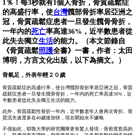
1％！每3秒就有1個人骨折，骨質疏鬆症
的高盛行率，使
台灣
髖部骨折率居亞洲之
冠，骨質疏鬆症患者一旦發生髖骨骨折，
一年內的
死亡
率高達36%，近半數患者從
此失去獨立
生活
的能力。（本文節錄自
《骨質疏鬆
照護
全書》一書，作者：太田
博明，方言文化出版，以下為摘文。）
骨氣足，外表年輕２０歲
骨質疏鬆症的高盛行率，使台灣髖部骨折率居亞洲之冠，骨質
疏鬆症患者一旦發生髖骨骨折，一年內的死亡率高達36%，近
半數患者從此失去獨立生活的能力。
此外，骨質疏鬆性骨折一年內，近半數老年人會再次骨折。骨
質流失速度多在40歲後加快，現在開始永不嫌晚
不僅如此，耶魯大學的研究團隊更有驚人發現：骨密度愈高的