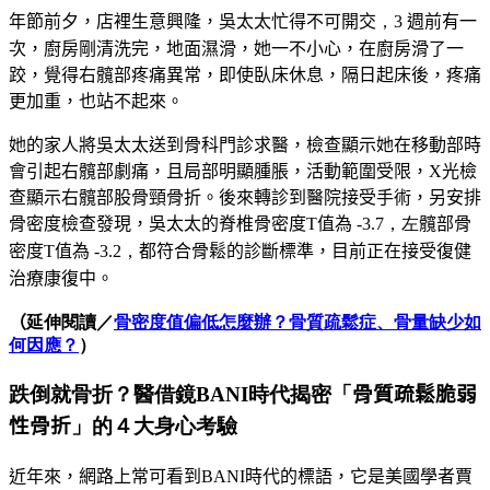
年節前夕，店裡生意興隆，吳太太忙得不可開交
，3
週前有一
次，廚房剛清洗完，地面濕滑，她一不小心，在廚房滑了一
跤，覺得右髖部疼痛異常，即使臥床休息，隔日起床後，疼痛
更加重，也站不起來。
她的家人將吳太太送到骨科門診求醫，檢查顯示她在移動部時
會引起右髖部劇痛，且局部明顯腫脹，活動範圍受限，X光檢
查顯示右髖部股骨頸骨折。後來轉診到醫院接受手術，另安排
骨密度檢查發現，吳太太的脊椎骨密度T值為
-3.7，左
髖部骨
密度
T
值為
-3.2，
都符合骨鬆的診斷標準，目前正在接受復健
治療康復中。
（
延伸閱讀／
骨密度值偏低怎麼辦？骨質疏鬆症、骨量缺少如
何因應？
）
跌倒就骨折？醫借鏡BANI時代揭密「
骨質疏鬆
脆弱
性骨折
」的４大身心考驗
近年來，網路上常可看到
BANI
時代的標語，它是美國學者賈