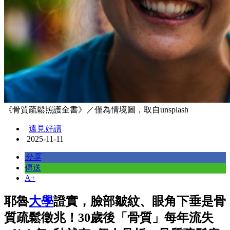
《骨質疏鬆照護全書》／僅為情境圖，取自unsplash
遠見好讀
2025-11-11
分享
傳送
A+
耶魯
大學
證實，臉部皺紋、眼角下垂是骨
質疏鬆徵兆！30歲後「骨質」每年流失