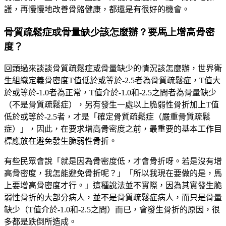
護，再慢慢地改善骨骼健康，都還是有很好的機會。
骨質疏鬆症或骨量缺少該怎麼辦？要馬上
增高骨密
度？
回頭過來談談骨質疏鬆症或骨量缺少的情況該怎麼辦，世界衛
生組織定義骨密度
T
值低於或等於
-2.5
者為骨質疏鬆症，
T
值大
於或等於
-1.0
者為正常，
T
值介於
-1.0
和
-2.5
之間者為骨量缺少
（不是骨質疏鬆症），另有發生一處以上脆弱性骨折加上
T
值
低於或等於
-2.5
者，才是「確定骨質疏鬆症（嚴重骨質疏鬆
症）」，因此，在要求增高骨密度之前，最重要的基本工作目
標應放在避免發生脆弱性骨折。
有些民眾會說「就是因為骨密度低，才會骨折呀。若是沒有增
高骨密度，我怎能避免骨折呢？」「所以我現在要做的是，馬
上要增高骨密度才行。」這種說法並不實際，因為其實發生脆
弱性骨折的大部分病人，並不是骨質疏鬆症病人，而只是骨量
缺少（
T
值介於
-1.0
和
-2.5
之間）而已，會發生骨折的原因，很
多都是跌倒所造成。