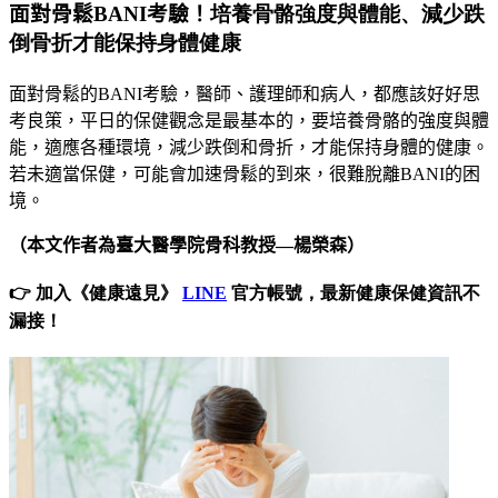
面對骨鬆
BANI
考驗！
培養骨骼強度與體能、減少跌
倒骨折才能保持身體健康
面對骨鬆的
BANI
考驗，醫師、護理師和病人
，
都應該好好思
考良策，平日的保健觀念是最基本的，要培養骨骼的強度與體
能
，
適應各種環境
，
減少跌倒和骨折
，
才能保持身體的健康
。
若未適當保健，可能會加速骨鬆的到來，很難脫離
BANI
的困
境
。
（本文作者為臺大醫學院骨科教授—楊榮森）
👉 加入《健康遠見》
LINE
官方帳號，最新健康保健資訊不
漏接！