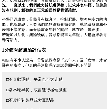
人，肌膚就愈有彈性；骨密度低的人，許多都有皺紋變多的情
況。
一直以來，我們致力於肌膚保養，以求外表年輕，但萬萬
沒有想到，鬆弛的真正元凶居然是骨質疏鬆。
科學已經證實，骨骼具有抗衰老、抑制肥胖、增強免疫力的功
能，也就是說，只要我們能夠維持骨頭健康，就能讓身體和外
表都不顯老態。而骨頭重返年輕的關鍵，就在於「骨細胞」，
若能加以活化，無論幾歲，骨頭都能重返年輕，人也會跟著青
春有活力。
1分鐘骨鬆風險評估表
相信有不少人認為，骨質疏鬆症是「老年人」及「女性」才會
罹患的疾病，但真的是這樣嗎？請試著回答以下問題——
□不喜歡運動、平常也不太走動
□常不吃早餐，或曾進行極端減重
□不常吃乳製品或大豆製品