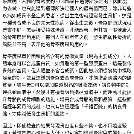
來說明，人體的骨密度約
70-80%
是由遺傳所決定的，因此努
力去做，也只能達到遺傳所決定個人的最高值而已；除非有些
疾病如成骨不全症的患者，從出生之後就經常發生骨折，這是
一種骨合成不良的先天性疾病，從出生之後，骨骼健康狀況就
確實不好，需要接受特殊治療，才能改善；但其實一般健康人
的骨密度是夠用的，每個人在到老年之前，發生脆弱性骨折的
風險並不高，表示他的骨密度是夠用的。
骨密度是單位面積內所含有的骨礦質量（鈣為主要成分），人
體本身可以合成蛋白質，如骨骼的第一型膠原蛋白，這是製作
骨骼的基質，但人體並不會合成鈣，因此您必須從食物中攝取
足量的鈣，並且運送到骨骼去合成骨骼，才能增高骨骼內的礦
質量，維生素
D
可以增加腸道對鈣的吸收效能，讓食物中的鈣
運送到血液中，然後才有機會讓鈣抵達骨骼中，而運動才能提
升骨骼內成骨細胞的功能，增高合成骨骼的量和品質，這些都
是經年累月的成就，也只有這種經過「千錘百鍊」的精良骨
骼，才能減低發生骨折的風險。
因此，即使檢查的結果發現骨密度有些不夠，也不用過度緊
張，若還是擔心骨密度太低，也可定期檢測骨密度的變化。但