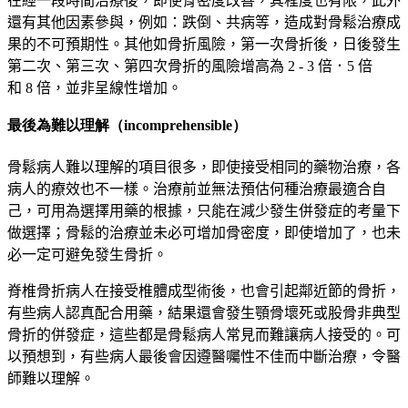
在經一段時間治療後，即使骨密度改善，其程度也有限，此外
還有其他因素參與，例如：跌倒、共病等，造成對骨鬆治療成
果的不可預期性。其他如骨折風險，第一次骨折後，日後發生
第二次、第三次、第四次骨折的風險增高為
2 - 3
倍．
5
倍
和
8
倍，並非呈線性增加。
最後為難以理解（incomprehensible）
骨鬆病人難以理解的項目很多，即使接受相同的藥物治療，各
病人的療效也不一樣。治療前並無法預估何種治療最適合自
己，可用為選擇用藥的根據，只能在減少發生併發症的考量下
做選擇；骨鬆的治療並未必可增加骨密度，即使增加了，也未
必一定可避免發生骨折。
脊椎骨折病人在接受椎體成型術後，也會引起鄰近節的骨折，
有些病人認真配合用藥，結果還會發生顎骨壞死或股骨非典型
骨折的併發症，這些都是骨鬆病人常見而難讓病人接受的。可
以預想到，有些病人最後會因遵醫囑性不佳而中斷治療，令醫
師難以理解。