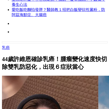
養生心法
愛吃飯吃麵怕發胖？醫師教１招把白飯變抗性澱粉，防
阿茲海默症、大腸癌
乳癌
44歲許維恩確診乳癌！腫瘤變化速度快切
除雙乳防惡化，出現６症狀當心