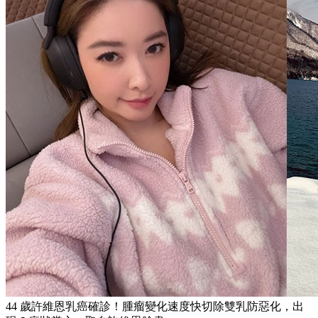
44 歲許維恩乳癌確診！腫瘤變化速度快切除雙乳防惡化，出