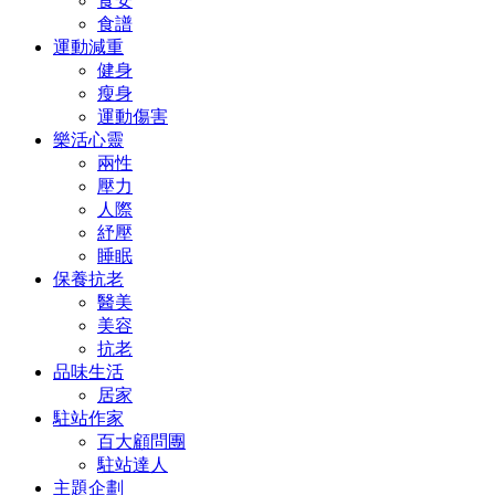
食安
食譜
運動減重
健身
瘦身
運動傷害
樂活心靈
兩性
壓力
人際
紓壓
睡眠
保養抗老
醫美
美容
抗老
品味生活
居家
駐站作家
百大顧問團
駐站達人
主題企劃