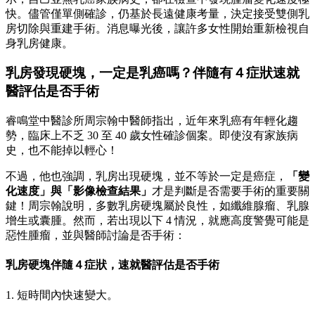
快。儘管僅單側確診，仍基於長遠健康考量，決定接受雙側乳
房切除與重建手術。消息曝光後，讓許多女性開始重新檢視自
身乳房健康。
乳房發現硬塊，一定是乳癌嗎？伴隨有４症狀速就
醫評估是否手術
睿鳴堂中醫診所周宗翰中醫師指出，近年來乳癌有年輕化趨
勢，臨床上不乏 30 至 40 歲女性確診個案。即使沒有家族病
史，也不能掉以輕心！
不過，他也強調，乳房出現硬塊，並不等於一定是癌症，
「變
化速度」與「影像檢查結果」
才是判斷是否需要手術的重要關
鍵！周宗翰說明，多數乳房硬塊屬於良性，如纖維腺瘤、乳腺
增生或囊腫。然而，若出現以下 4 情況，就應高度警覺可能是
惡性腫瘤，並與醫師討論是否手術：
乳房硬塊伴隨４症狀，速就醫評估是否手術
1. 短時間內快速變大。