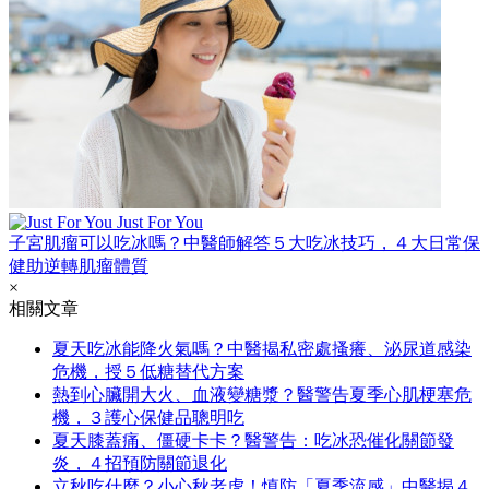
Just For You
子宮肌瘤可以吃冰嗎？中醫師解答５大吃冰技巧，４大日常保
健助逆轉肌瘤體質
×
相關文章
夏天吃冰能降火氣嗎？中醫揭私密處搔癢、泌尿道感染
危機，授５低糖替代方案
熱到心臟開大火、血液變糖漿？醫警告夏季心肌梗塞危
機，３護心保健品聰明吃
夏天膝蓋痛、僵硬卡卡？醫警告：吃冰恐催化關節發
炎，４招預防關節退化
立秋吃什麼？小心秋老虎！慎防「夏季流感」中醫揭４