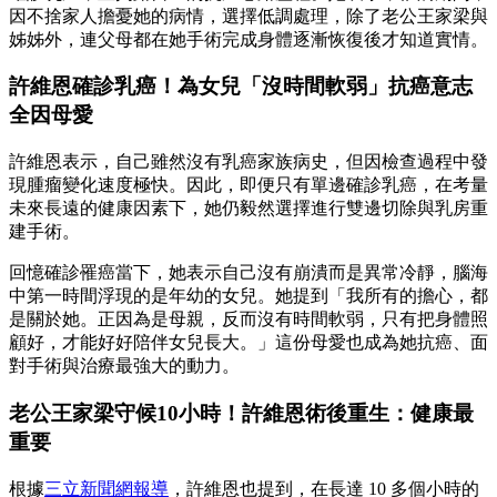
因不捨家人擔憂她的病情，選擇低調處理，除了老公王家梁與
姊姊外，連父母都在她手術完成身體逐漸恢復後才知道實情。
許維恩確診乳癌！為女兒「沒時間軟弱」抗癌意志
全因母愛
許維恩表示，自己雖然沒有乳癌家族病史，但因檢查過程中發
現腫瘤變化速度極快。因此，即便只有單邊確診乳癌，在考量
未來長遠的健康因素下，她仍毅然選擇進行雙邊切除與乳房重
建手術。
回憶確診罹癌當下，她表示自己沒有崩潰而是異常冷靜，腦海
中第一時間浮現的是年幼的女兒。她提到「我所有的擔心，都
是關於她。正因為是母親，反而沒有時間軟弱，只有把身體照
顧好，才能好好陪伴女兒長大。」這份母愛也成為她抗癌、面
對手術與治療最強大的動力。
老公王家梁守候10小時！許維恩術後重生：健康最
重要
根據
三立新聞網報導
，許維恩也提到，在長達 10 多個小時的