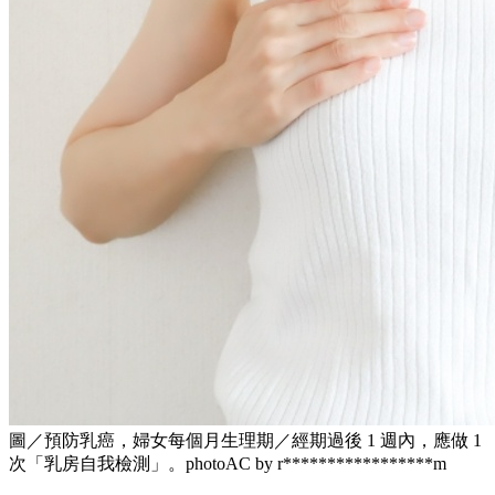
圖／預防乳癌，婦女每個月生理期／經期過後 1 週內，應做 1
次「乳房自我檢測」。photoAC by r*****************m