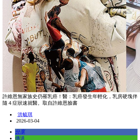
許維恩無家族史仍罹乳癌！醫：乳癌發生年輕化，乳房硬塊伴
隨４症狀速就醫。取自許維恩臉書
洪毓琪
2026-03-04
分享
傳送