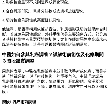
2. 影像檢查呈現不規則邊界或鈣化現象。
3. 合併乳頭凹陷、異常分泌物或皮膚橘皮樣變化。
4. 切片檢查為惡性或高度疑似惡性。
他強調，是否手術應依據超音波、乳房攝影及切片結果綜合判
斷。若確診為惡性腫瘤，外科手術仍是主要治療方式。部分患
者基於預防性考量選擇雙側切除，尤其在腫瘤惡性度高或未來
風險評估偏高時，這是可以被醫療團隊討論的選項。
中醫如何參與乳癌調養？詳解術前術後及化療期間
３階段體質調整
周宗翰表示，中醫在乳癌治療中並非取代手術或化療，而是扮
演「體質調整」與「術後恢復」的重要角色。中醫理論認為，
乳房屬肝胃經絡循行之處，情緒壓力、肝氣鬱結、痰濕凝滯，
都可能導致氣血運行不暢，形成腫塊。調理方向可分為 3 個階
段：
階段1.乳癌術前調理