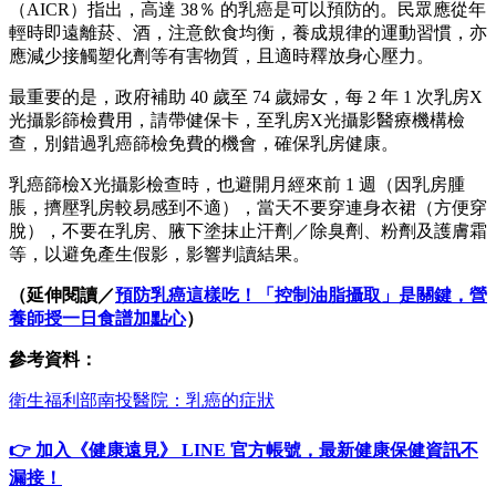
（AICR）指出，高達 38％ 的乳癌是可以預防的。民眾應從年
輕時即遠離菸、酒，注意飲食均衡，養成規律的運動習慣，亦
應減少接觸塑化劑等有害物質，且適時釋放身心壓力。
最重要的是，政府補助 40 歲至 74 歲婦女，每 2 年 1 次乳房X
光攝影篩檢費用，請帶健保卡，至乳房X光攝影醫療機構檢
查，別錯過乳癌篩檢免費的機會，確保乳房健康。
乳癌篩檢X光攝影檢查時，也避開月經來前 1 週（因乳房腫
脹，擠壓乳房較易感到不適），當天不要穿連身衣裙（方便穿
脫），不要在乳房、腋下塗抹止汗劑／除臭劑、粉劑及護膚霜
等，以避免產生假影，影響判讀結果。
（延伸閱讀／
預防乳癌這樣吃！「控制油脂攝取」是關鍵，營
養師授一日食譜加點心
）
參考資料：
衛生福利部南投醫院：乳癌的症狀
👉 加入《健康遠見》 LINE 官方帳號，最新健康保健資訊不
漏接！