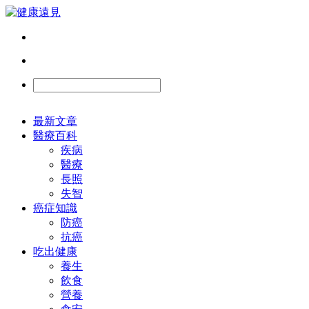
最新文章
醫療百科
疾病
醫療
長照
失智
癌症知識
防癌
抗癌
吃出健康
養生
飲食
營養