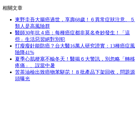
相關文章
東野圭吾大腸癌過世，享壽68歲！６異常症狀注意、５
類人是高風險群
醫師30年抗４癌：每種癌症都非莫名奇妙發生！「這
些」生活惡習絕對別犯
打瘦瘦針能防癌？台大醫16萬人研究證實：13種癌症風
險降41%
夏季心肌梗塞不輸冬天！醫揭６大警訊，別忽略「轉移
疼痛」、誤當中暑
苦茶油檢出致癌物苯駢芘！８批產品下架回收，問題源
頭曝光