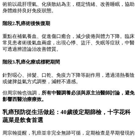
術前以疏肝理氣、化痰散結為主，穩定情緒、改善睡眠，協助
身體維持良好免疫狀態。
階段2.乳癌術後恢復期
重點在補氣養血、促進傷口癒合，減少疲倦與體力下降。臨床
常見患者術後氣血兩虛，出現心悸、盜汗、失眠等症狀，中醫
可透過辨證論治改善體質。
階段3.乳癌化療或標靶期間
針對噁心、掉髮、口乾、免疫力下降等副作用，透過清熱養陰
或健脾益氣方式調整，減輕不適感。
但周宗翰也強調，
所有中醫調養必須與原主治醫師討論，避免
影響西醫治療療效。
乳癌預防從生活做起：40歲後定期篩檢，十字花科
蔬菜是飲食首選
周宗翰提醒，乳癌並非完全無跡可循，定期檢查是早期發現的