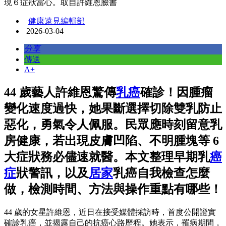
現６症狀當心。取自許維恩臉書
健康遠見編輯部
2026-03-04
分享
傳送
A+
44 歲藝人許維恩驚傳
乳癌
確診！因腫瘤
變化速度過快，她果斷選擇切除雙乳防止
惡化，勇氣令人佩服。民眾應時刻留意乳
房健康，若出現皮膚凹陷、不明腫塊等 6
大症狀務必儘速就醫。本文整理早期乳
癌
症
狀警訊，以及
居家
乳癌自我檢查怎麼
做，檢測時間、方法與操作重點有哪些！
44 歲的女星許維恩，近日在接受媒體採訪時，首度公開證實
確診乳癌，並揭露自己的抗癌心路歷程。她表示，罹病期間，