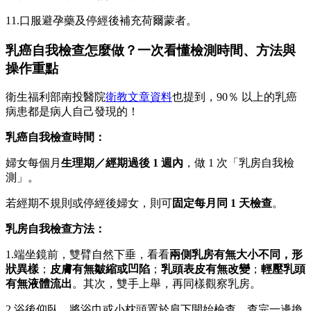
11.口服避孕藥及停經後補充荷爾蒙者。
乳癌自我檢查怎麼做？一次看懂檢測時間、方法與
操作重點
衛生福利部南投醫院
衛教文章資料
也提到，90％ 以上的乳癌
病患都是病人自己發現的！
乳癌自我檢查時間：
婦女每個月
生理期／經期過後 1 週內
，做 1 次「乳房自我檢
測」。
若經期不規則或停經後婦女，則可
固定每月同 1 天檢查
。
乳房自我檢查方法
：
1.端坐鏡前，雙臂自然下垂，看看
兩側乳房有無大小不同，形
狀異樣
；
皮膚有無皺縮或凹陷
；
乳頭表皮有無改變
；
輕壓乳頭
有無液體流出
。其次，雙手上舉，再同樣觀察乳房。
2.浴後仰臥，將浴巾或小枕頭置於肩下開始檢查，查完一邊換