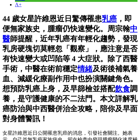
A+
44 歲女星許維恩近日驚傳罹患
乳癌
，即
便無家族史，腫瘤仍快速變化。周宗翰
中
醫
師提醒，近年乳癌有年輕化趨勢，發現
乳房硬塊切莫輕忽「觀察」，應注意是否
有快速變大或凹陷等 4 大症狀。除了西醫
手術，中醫在術前穩定
情緒
及術後補氣養
血、減緩化療副作用中也扮演關鍵角色。
想預防乳癌上身，及早篩檢並搭配
飲食
調
養，是守護健康的不二法門。本文詳解乳
癌防治與中西醫併治全攻略，陪你及早面
對身體警訊！
女星許維恩近日公開罹患乳癌的消息，引發社會關注。她表
示，自己並無乳癌家族病史，卻在檢查中發現腫瘤變化速度極