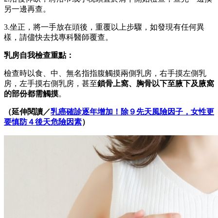
另一邊再查。
3.坐正，將一手放在頭後，重覆以上步驟，如發現有任何異
樣，請儘快去找專科醫師覆查。
乳房自我檢查重點：
檢查時以食、中、無名指指腹觸摸兩側乳房，右手摸左側乳
房，左手摸右側乳房，甚至
鎖骨上窩、胸骨以下至腋下及腋窩
的部份都需觸摸
。
（延伸閱讀／
乳癌確診逐年增加！除９先天風險因子，女性更
要慎防４後天危險因素
）