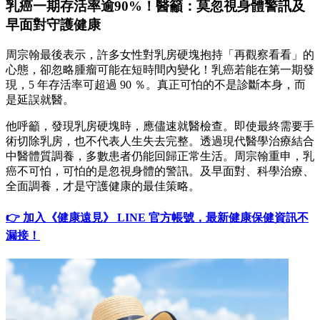
乳癌一期存活率逾90%！醫籲：莫忽視身體警訊及
早面對守護健康
周宗翰最後表示，許多女性對乳房硬塊抱持「再觀察看看」的
心態，卻忽略腫瘤可能在短時間內變化！乳癌若能在第一期發
現，5 年存活率可超過 90 ％。真正可怕的不是診斷本身，而
是延誤就醫。
他呼籲，發現乳房硬塊時，應儘速就醫檢查。即使最終需要手
術切除乳房，也不代表人生失去完整。透過現代醫學治療結合
中醫體質調養，多數患者仍能回歸正常生活。周宗翰重申，乳
癌不可怕，可怕的是忽視身體的警訊。及早面對、科學治療、
全面調養，才是守護健康的最佳策略。
👉 加入《健康遠見》 LINE 官方帳號，最新健康保健資訊不
漏接！