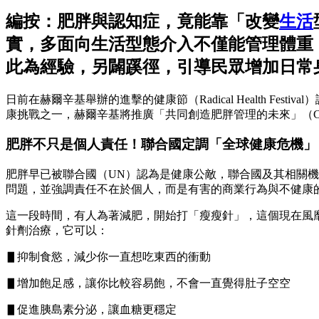
編按：肥胖與認知症，竟能靠「改變
生活
實，多面向生活型態介入不僅能管理體重
此為經驗，另闢蹊徑，引導民眾增加日常
日前在赫爾辛基舉辦的進擊的健康節（Radical Health Festi
康挑戰之一，赫爾辛基將推廣「共同創造肥胖管理的未來」（Co-creating 
肥胖不只是個人責任！聯合國定調「全球健康危機」
肥胖早已被聯合國（UN）認為是健康公敵，聯合國及其相關機
問題，並強調責任不在於個人，而是有害的商業行為與不健康
這一段時間，有人為著減肥，開始打「瘦瘦針」，這個現在風靡的減
針劑治療，它可以：
▋抑制食慾，減少你一直想吃東西的衝動
▋增加飽足感，讓你比較容易飽，不會一直覺得肚子空空
▋促進胰島素分泌，讓血糖更穩定