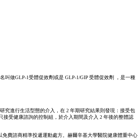
叫做GLP-1受體促效劑或是 GLP-1/GIP 受體促效劑 ，是一種
Disability（FINGER）研究進行生活型態的介入，在 2 年期研究結果則發現：接受包
式的實驗組比只接受健康諮詢的控制組，於介入期間及介入 2 年後的整體認
以免費諮商精準投遞運動處方。赫爾辛基大學醫院健康體重中心