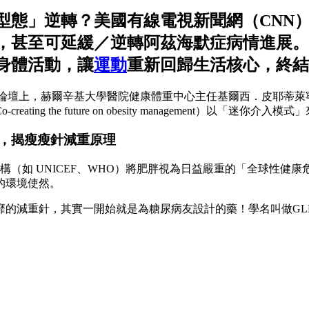
型態」逆轉？美國有線電視新聞網（CNN
，甚至可延緩／逆轉阿茲海默症病情進展。
身體活動，讓
運動
重新回歸生活核心，終結
val）論壇上，赫爾辛基大學醫院健康體重中心主任基爾西．皮耶蒂萊寧（Kir
the future on obesity management）以「迷你介入
，揭瘦瘦針減重原理
構（如 UNICEF、WHO）將肥胖視為日益嚴重的「全球性健
的環境使然。
重針，其實一開始就是為糖尿病友設計的藥！學名叫做GLP-1受