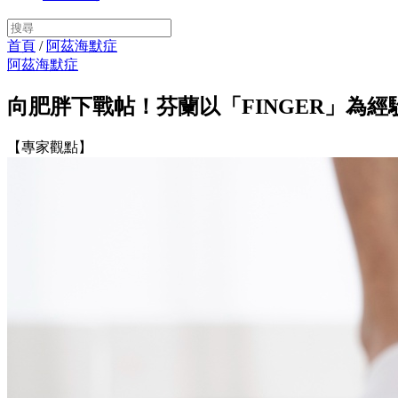
首頁
/
阿茲海默症
阿茲海默症
向肥胖下戰帖！芬蘭以「FINGER」為
【專家觀點】