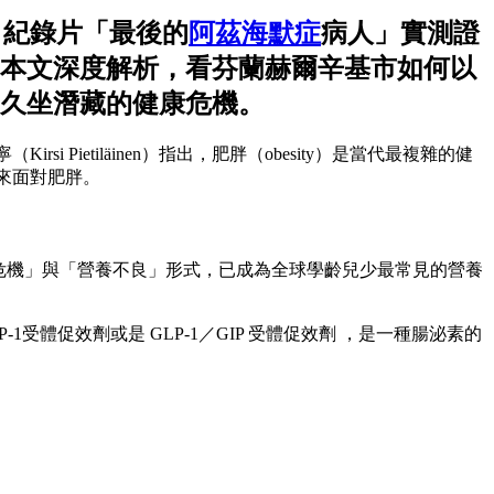
）紀錄片「最後的
阿茲海默症
病人」實測證
本文深度解析，看芬蘭赫爾辛基市如何以
久坐潛藏的健康危機。
si Pietiläinen）指出，肥胖（obesity）是當代最複雜的健
模式」來面對肥胖。
康危機」與「營養不良」形式，已成為全球學齡兒少最常見的營養
體促效劑或是 GLP-1／GIP 受體促效劑 ，是一種腸泌素的