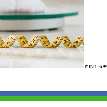
向肥胖下戰帖