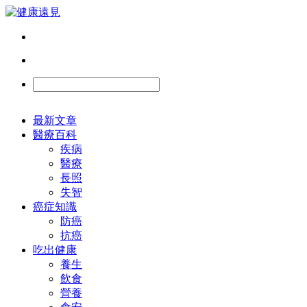
最新文章
醫療百科
疾病
醫療
長照
失智
癌症知識
防癌
抗癌
吃出健康
養生
飲食
營養