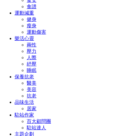
食安
食譜
運動減重
健身
瘦身
運動傷害
樂活心靈
兩性
壓力
人際
紓壓
睡眠
保養抗老
醫美
美容
抗老
品味生活
居家
駐站作家
百大顧問團
駐站達人
主題企劃