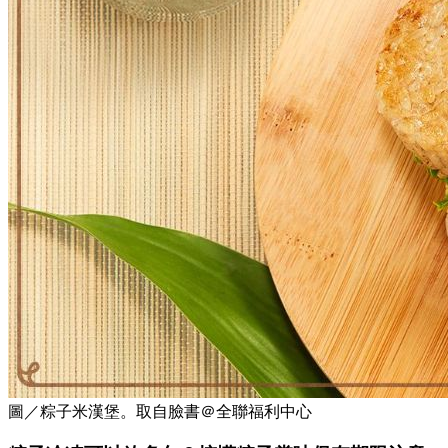
圖／粽子米漢堡。取自臉書＠全聯福利中心