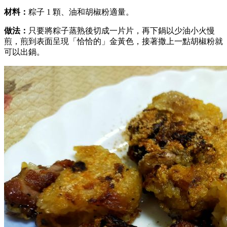
材料：
粽子 1 顆、油和胡椒粉適量。
做法：
只要將粽子蒸熟後切成一片片，再下鍋以少油小火慢
煎，煎到表面呈現「恰恰的」金黃色，接著撒上一點胡椒粉就
可以出鍋。