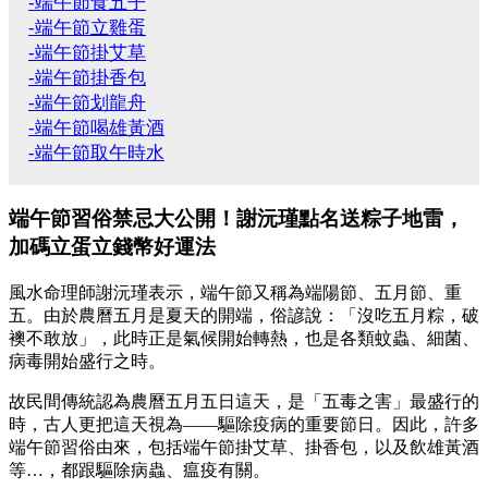
-端午節食五子
-端午節立雞蛋
-端午節掛艾草
-端午節掛香包
-端午節划龍舟
-端午節喝雄黃酒
-端午節取午時水
端午節習俗禁忌大公開！謝沅瑾點名送粽子地雷，
加碼立蛋立錢幣好運法
風水命理師謝沅瑾表示，端午節又稱為端陽節、五月節、重
五。由於農曆五月是夏天的開端，俗諺說：「沒吃五月粽，破
襖不敢放」，此時正是氣候開始轉熱，也是各類蚊蟲、細菌、
病毒開始盛行之時。
故民間傳統認為農曆五月五日這天，是「五毒之害」最盛行的
時，古人更把這天視為——驅除疫病的重要節日。因此，許多
端午節習俗由來，包括端午節掛艾草、掛香包，以及飲雄黃酒
等…，都跟驅除病蟲、瘟疫有關。