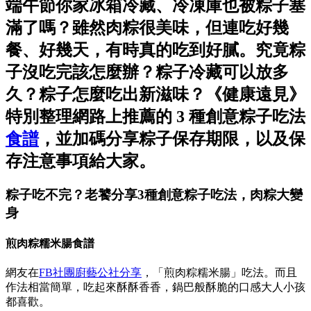
端午節你家冰箱冷藏、冷凍庫也被粽子塞
滿了嗎？雖然肉粽很美味，但連吃好幾
餐、好幾天，有時真的吃到好膩。究竟粽
子沒吃完該怎麼辦？粽子冷藏可以放多
久？粽子怎麼吃出新滋味？《健康遠見》
特別整理網路上推薦的 3 種創意粽子吃法
食譜
，並加碼分享粽子保存期限，以及保
存注意事項給大家。
粽子吃不完？老饕分享3種創意粽子吃法，肉粽大變
身
煎肉粽糯米腸食譜
網友在
FB社團廚藝公社分享
，「煎肉粽糯米腸」吃法。而且
作法相當簡單，吃起來酥酥香香，鍋巴般酥脆的口感大人小孩
都喜歡。