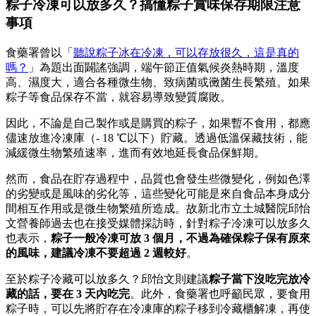
粽子冷凍可以放多久？搞懂粽子賞味保存期限注意
事項
食藥署曾以「
聽說粽子冰在冷凍，可以存放很久，這是真的
嗎？
」為題出面闢謠強調，端午節正值氣候炎熱時期，溫度
高、濕度大，適合各種微生物、致病菌或黴菌生長繁殖。如果
粽子等食品保存不當，就容易導致變質腐敗。
因此，不論是自己製作或是購買的粽子，如果暫不食用，都應
儘速放進冷凍庫（- 18 ℃以下）貯藏。透過低溫保藏技術，能
減緩微生物繁殖速率，進而有效地延長食品保鮮期。
然而，食品在貯存過程中，品質也會發生些微變化，例如色澤
的劣變或是風味的劣化等，這些變化可能是來自食品本身成分
間相互作用或是微生物繁殖所造成。故新北市立土城醫院邱怡
文營養師過去也在接受媒體採訪時，針對粽子冷凍可以放多久
也表示，
粽子一般冷凍可放 3 個月，不過為確保粽子保有原來
的風味，建議冷凍不要超過 2 週較好
。
至於粽子冷藏可以放多久？邱怡文則建議
粽子當下沒吃完放冷
藏的話，要在 3 天內吃完
。此外，食藥署也呼籲民眾，要食用
粽子時，可以先將貯存在冷凍庫的粽子移到冷藏櫃解凍，再使