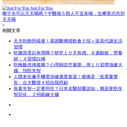
Just For You
椰子水可以天天喝嗎？中醫揭５類人不宜多喝，生椰美式也別
天天喝
×
相關文章
天天吃飽照樣瘦！基因醫傳授飲食５招＋提高代謝生活
習慣
吃膠原蛋白有用嗎？研究１０天有感、８週顯效，營養
師：４習慣白補
吃晚飯倍感孤獨？心理師談空巢期，用１０習慣強健大
腦、預防失智
人體老化像手機電池健康度衰退！痠痛是「低電量警
告」台大醫授４招自我照顧
長輩失智一定要同住？日本名醫顛覆認知：獨居更防失
智惡化，２招鍛鍊大腦