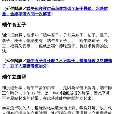
（延伸閱讀／
端午節拜拜供品怎麼準備？粽子幾顆、水果數
量、金紙準備６問一次解答
）
端午食五子
謝沅瑾解釋，所謂的「端午五子」分別為粽子、茄子、豆子、
李子、桃子，俗語更有「端午食五子」、「端午吃茄子、長
豆，福壽又安康」，也就是端午節吃茄子、長豆求長壽的說
法。
（延伸閱讀／
端午五子是什麼？不只粽子，營養師教２料理茄
子、豆子入菜營養更加分
）
端午立雞蛋
謝沅瑾分享，端午立蛋的由來——是因為民俗上認為，端午節
正午時分（中午 12 時）是一年中陽氣最盛的時候，因此平常
不容易站起來的雞蛋，在此時就能很輕鬆的立起來。
而立蛋成功的人，也能因此吸取天地正氣、獲得好運。故古代
人便有把握中午立蛋時間，進行端午節立蛋活動／立蛋遊戲或