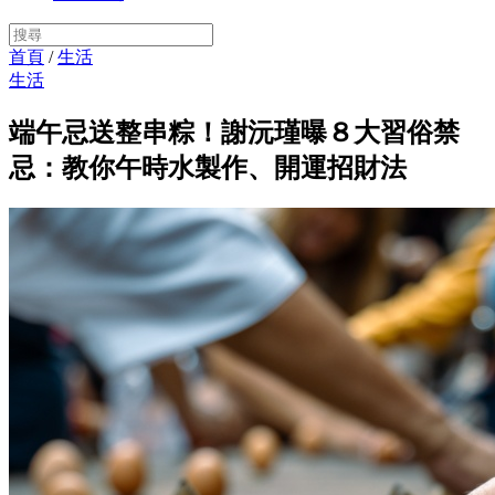
首頁
/
生活
生活
端午忌送整串粽！謝沅瑾曝８大習俗禁
忌：教你午時水製作、開運招財法