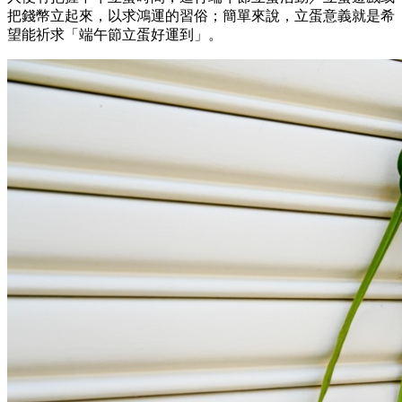
把錢幣立起來，以求鴻運的習俗；簡單來說，立蛋意義就是希
望能祈求「端午節立蛋好運到」。