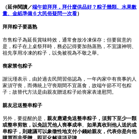
（延伸閱讀／
端午節拜拜，拜什麼供品好？粽子幾顆、水果數
量、金紙準備６大民俗疑問一次看
）
拜拜粽子要蒸熟
市售粽子為延長賞味時效，通常會放冷凍保存；但要留意的
是，粽子在上桌祭拜時，務必記得要加熱蒸熟，不宜讓神明、
祖先享用冷凍的粽子，以免被視為不敬之舉。
喪家禁包粽子
謝沅瑾表示，由於過去民間習俗認為，一年內家中有喪事的人
家須守喪，而傳統上守喪期間不宜蒸食，故端午節不可包粽
子；故替代方法是由親友贈送粽子給喪家表達慰問。
親友忌送整串粽子
另外，要提醒的是，
親友應避免送整串粽子，須剪下至少一顆
或整串剪散，以免詛咒他人喪事成串
。
如果真收到他人送的成
串粽子，則建議可以象徵性地支付小錢給親友，代表你是向他
購買而非受贈，即可化解這項忌諱
。