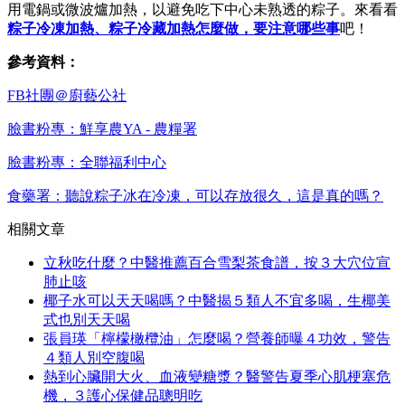
用電鍋或微波爐加熱，以避免吃下中心未熟透的粽子。來看看
粽子冷凍加熱、粽子冷藏加熱怎麼做，要注意哪些事
吧！
參考資料：
FB社團＠廚藝公社
臉書粉專：鮮享農YA - 農糧署
臉書粉專：全聯福利中心
食藥署：聽說粽子冰在冷凍，可以存放很久，這是真的嗎？
相關文章
立秋吃什麼？中醫推薦百合雪梨茶食譜，按３大穴位宣
肺止咳
椰子水可以天天喝嗎？中醫揭５類人不宜多喝，生椰美
式也別天天喝
張員瑛「檸檬橄欖油」怎麼喝？營養師曝４功效，警告
４類人別空腹喝
熱到心臟開大火、血液變糖漿？醫警告夏季心肌梗塞危
機，３護心保健品聰明吃