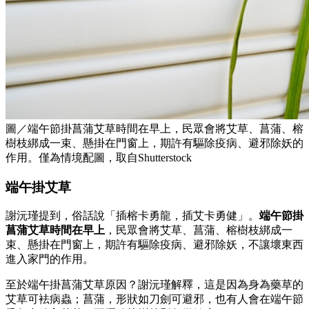
圖／端午節掛菖蒲艾草時間在早上，民眾會將艾草、菖蒲、榕
樹枝綁成一束、懸掛在門窗上，期許有驅除疫病、避邪除妖的
作用。僅為情境配圖，取自Shutterstock
端午掛艾草
謝沅瑾提到，俗話說「插榕卡勇龍，插艾卡勇健」。
端午節掛
菖蒲艾草時間在早上
，民眾會將艾草、菖蒲、榕樹枝綁成一
束、懸掛在門窗上，期許有驅除疫病、避邪除妖，不讓壞東西
進入家門的作用。
至於端午掛菖蒲艾草原因？謝沅瑾解釋，這是因為身為藥草的
艾草可袪病蟲；菖蒲，形狀如刀劍可避邪，也有人會在端午節