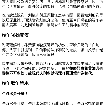
古人將船視為送走災邪的工具，送邪當然是愈快愈好，因此衍
生出「賽龍舟」龍舟競渡的習俗，也是出自驅疫避邪的意義。
也有說法認為，划龍舟與屈原投江之事有關，因百姓划船為尋
找屈原屍體，而演變為划龍舟之俗，但時至今日現在的端午賽
龍舟競賽，則是團隊培養、展現合作互助精神的表現。
端午喝雄黃酒
謝沅瑾解釋，雄黃酒有驅疫避邪的功效，家喻戶曉的「白蛇
傳」故事中就提到，許仙聽從法海和尚的遊說，讓白娘子在端
午節飲下雄黃酒，因而出現原形…。
端午節起天氣炎熱、蚊蟲活躍，因此古人會在端午節這天喝雄
黃酒，借此消除疫病、驅逐瘟疫。但由於
後經證實雄黃酒具有
毒性不可多飲，故現代人則多以清潔打掃環境作為替代。
端午取午時水
午時水是什麼？
午時水是什麼、午時水怎麼接？謝沅瑾指出，午時水指的是在