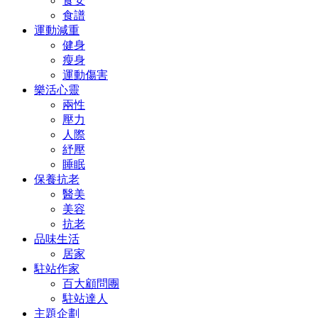
食安
食譜
運動減重
健身
瘦身
運動傷害
樂活心靈
兩性
壓力
人際
紓壓
睡眠
保養抗老
醫美
美容
抗老
品味生活
居家
駐站作家
百大顧問團
駐站達人
主題企劃