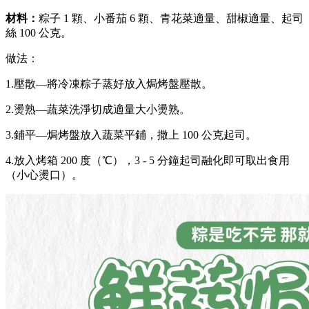
材料：
粽子 1 顆、小番茄 6 顆、青花菜適量、甜椒適量、起司
絲 100 公克。
做法：
1.壓散—將冷凍粽子蒸好放入焗烤盤壓散。
2.燙熟—蔬菜洗淨切成適量大小燙熟。
3.鋪平—焗烤盤放入蔬菜平鋪，撒上 100 公克起司。
4.放入烤箱 200 度（℃），3 - 5 分鐘起司融化即可取出食用
（小心燙口）。