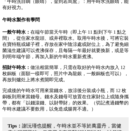
「午時洗目睭（眼睛），金到若烏鶖」：用午時水洗眼睛，能
有好視力。
午時水製作有學問
一般午時水：
在端午節當天午時（即上午 11 點到下午 1 點之
間），從住家水龍頭、或井裡取水。取用午時水後，可將它裝
在寶特瓶或罐子裡，存放在家中陰涼處或財位上，為了避免細
菌滋生建議可以煮沸保存，且每隔一年最好就要換新，或是等
到明年端午節，再加入新的午時水重新煮沸。
招財午時水：
做法相當簡單，只需在取好的午時水內放入 12
枚銅板（面額一樣即可，照片中為龍銀，一般銅板也可以），
再放到爐灶上將水煮開即完成。
完成後的午時水可用來當錢水，放涼後分裝成小瓶，而 12 枚
銅板則用來當錢母。錢水及錢母可放置在住家財位上或隨身攜
帶，都有「以錢滾錢、以財帶財」的效果。（切記煮過錢幣的
午時水建議不要飲用，以免造成腸胃不適。）
Tips：
謝沅瑾也提醒，午時水並不等於萬靈丹，當健