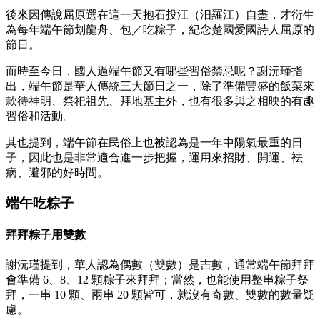
後來因傳說屈原選在這一天抱石投江（汨羅江）自盡，才衍生
為每年端午節划龍舟、包／吃粽子，紀念楚國愛國詩人屈原的
節日。
而時至今日，國人過端午節又有哪些習俗禁忌呢？謝沅瑾指
出，端午節是華人傳統三大節日之一，除了準備豐盛的飯菜來
款待神明、祭祀祖先、拜地基主外，也有很多與之相映的有趣
習俗和活動。
其也提到，端午節在民俗上也被認為是一年中陽氣最重的日
子，因此也是非常適合進一步把握，運用來招財、開運、袪
病、避邪的好時間。
端午吃粽子
拜拜粽子用雙數
謝沅瑾提到，華人認為偶數（雙數）是吉數，通常端午節拜拜
會準備 6、8、12 顆粽子來拜拜；當然，也能使用整串粽子祭
拜，一串 10 顆、兩串 20 顆皆可，就沒有奇數、雙數的數量疑
慮。