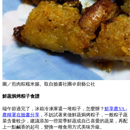
圖／煎肉粽糯米腸。取自臉書社團＠廚藝公社
鮮蔬焗烤粽子食譜
端午節過完了，冰箱冷凍庫還一堆粽子，怎麼辦？
鮮享農YA -
農糧署在臉書分享
，不妨試著來做鮮蔬焗烤粽子，一般粽子蔬
菜含量較少，建議添加一些當季鮮蔬或自己喜愛的蔬菜，再配
上一點鹹香的起司，變換一種食用方式美味升級。