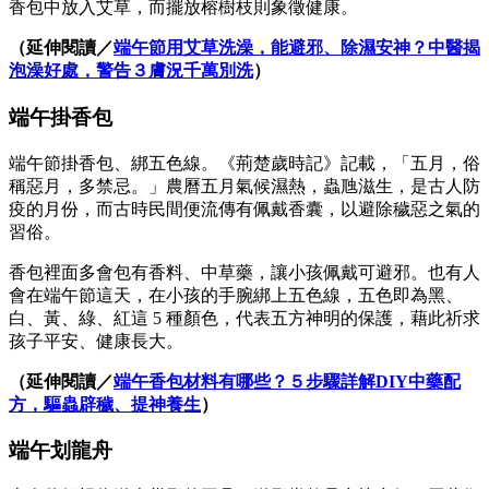
香包中放入艾草，而擺放榕樹枝則象徵健康。
（延伸閱讀／
端午節用艾草洗澡，能避邪、除濕安神？中醫揭
泡澡好處，警告３膚況千萬別洗
）
端午掛香包
端午節掛香包、綁五色線。《荊楚歲時記》記載，「五月，俗
稱惡月，多禁忌。」農曆五月氣候濕熱，蟲虺滋生，是古人防
疫的月份，而古時民間便流傳有佩戴香囊，以避除穢惡之氣的
習俗。
香包裡面多會包有香料、中草藥，讓小孩佩戴可避邪。也有人
會在端午節這天，在小孩的手腕綁上五色線，五色即為黑、
白、黃、綠、紅這 5 種顏色，代表五方神明的保護，藉此祈求
孩子平安、健康長大。
（延伸閱讀／
端午香包材料有哪些？５步驟詳解DIY中藥配
方，驅蟲辟穢、提神養生
）
端午划龍舟