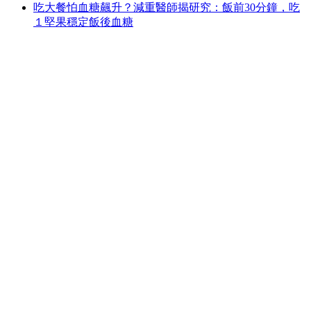
吃大餐怕血糖飆升？減重醫師揭研究：飯前30分鐘，吃
１堅果穩定飯後血糖