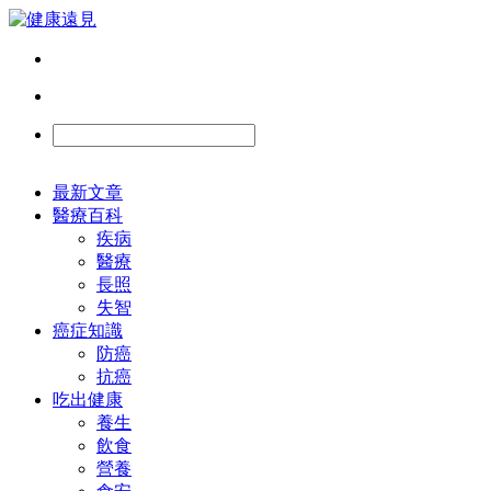
最新文章
醫療百科
疾病
醫療
長照
失智
癌症知識
防癌
抗癌
吃出健康
養生
飲食
營養