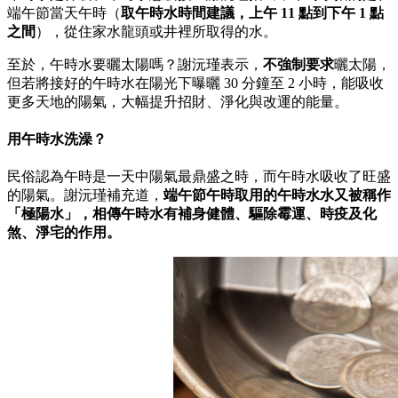
端午節當天午時（
取午時水時間建議，上午 11 點到下午 1 點
之間
），從住家水龍頭或井裡所取得的水。
至於，午時水要曬太陽嗎？謝沅瑾表示，
不強制要求
曬太陽，
但若將接好的午時水在陽光下曝曬 30 分鐘至 2 小時，能吸收
更多天地的陽氣，大幅提升招財、淨化與改運的能量。
用午時水洗澡？
民俗認為午時是一天中陽氣最鼎盛之時，而午時水吸收了旺盛
的陽氣。謝沅瑾補充道，
端午節午時取用的午時水水又被稱作
「極陽水」，相傳午時水有補身健體、驅除霉運、時疫及化
煞、淨宅的作用。