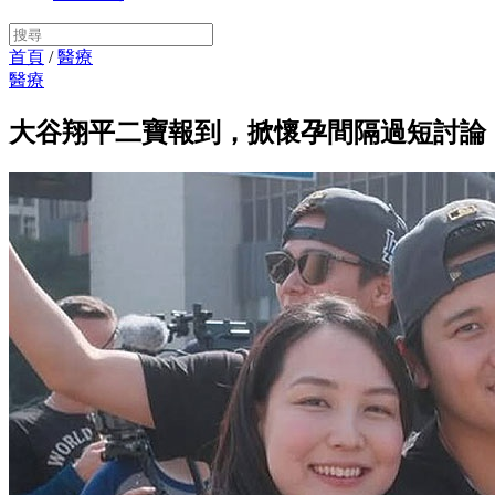
首頁
/
醫療
醫療
大谷翔平二寶報到，掀懷孕間隔過短討論