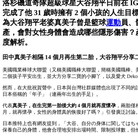
洛杉磯道奇隊超級球星大谷翔平日前在 I
完成了他 31 歲時擁有 2 個小孩的人
為大谷翔平老婆真美子曾是籃球
運動
員、
產，會對女性身體會造成哪些隱形傷害？
度解析。
田中真美子相隔 14 個月
再生第二胎，大谷翔平分享
美國職業棒球大聯盟（又稱美國職棒大聯盟，簡稱美國職棒、美國大聯盟
二個孩子平安出生，並大方分享二寶的小腳丫，以及愛犬 Dekop
然而，在大批祝賀聲中，日本與台灣社群媒體也出現了不同的討論聲浪
日本俗稱的「年子」（連兩年出生的手足）。
代表
真美子，在生完第一胎後大約 4 個月就再度懷孕
，兩胎僅
月，就再懷孕，女性的身體真的恢復好了嗎？」引發廣泛討論
日本推特上也有網友提到，「大谷、自分の身体に関してはち
保養自己的身體，他會合理地安排出場時間、限制投球數，但