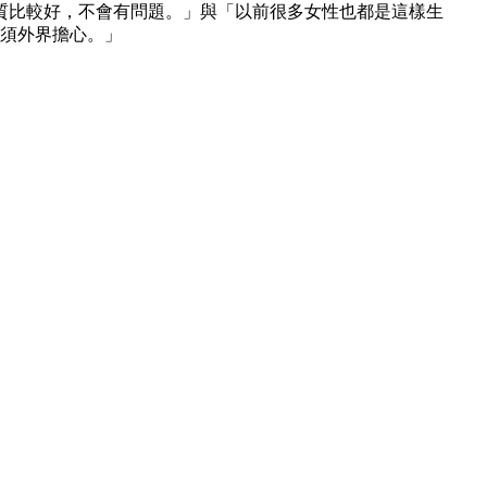
質比較好，不會有問題。」與「以前很多女性也都是這樣生
無須外界擔心。」