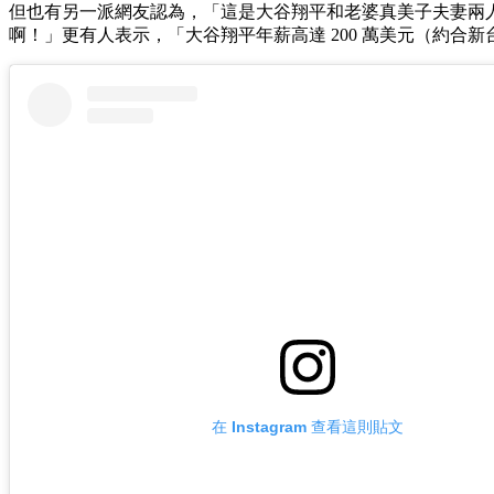
但也有另一派網友認為，「這是大谷翔平和老婆真美子夫妻兩
啊！」更有人表示，「大谷翔平年薪高達 200 萬美元（約合新
在 Instagram 查看這則貼文