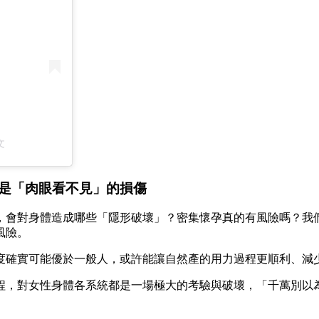
文
是「肉眼看不見」的損傷
，會對身體造成哪些「隱形破壞」？密集懷孕真的有風險嗎？我
風險。
度確實可能優於一般人，或許能讓自然產的用力過程更順利、減
程，對女性身體各系統都是一場極大的考驗與破壞，「千萬別以