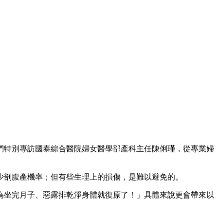
們特別專訪國泰綜合醫院婦女醫學部產科主任陳俐瑾，從專業婦
少剖腹產機率；但有些生理上的損傷，是難以避免的。
為坐完月子、惡露排乾淨身體就復原了！」具體來說更會帶來以