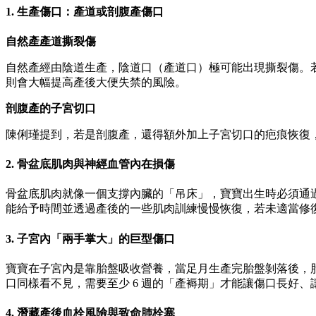
1. 生產傷口：產道或剖腹產傷口
自然產產道撕裂傷
自然產經由陰道生產，陰道口（產道口）極可能出現撕裂傷。
則會大幅提高產後大便失禁的風險。
剖腹產的子宮切口
陳俐瑾提到，若是剖腹產，還得額外加上子宮切口的疤痕恢復，
2. 骨盆底肌肉與神經血管內在損傷
骨盆底肌肉就像一個支撐內臟的「吊床」，寶寶出生時必須通
能給予時間並透過產後的一些肌肉訓練慢慢恢復，若未適當修
3. 子宮內「兩手掌大」的巨型傷口
寶寶在子宮內是靠胎盤吸收營養，當足月生產完胎盤剝落後，
口同樣看不見，需要至少 6 週的「產褥期」才能讓傷口長好
4. 潛藏產後血栓風險與致命肺栓塞