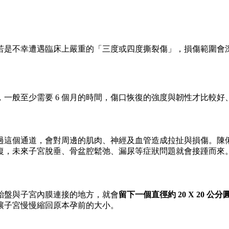
若是不幸遭遇臨床上嚴重的「三度或四度撕裂傷」，損傷範圍會
一般至少需要 6 個月的時間，傷口恢復的強度與韌性才比較
過這個通道，會對周邊的肌肉、神經及血管造成拉扯與損傷。陳
復，未來子宮脫垂、骨盆腔鬆弛、漏尿等症狀問題就會接踵而來
胎盤與子宮內膜連接的地方，就會
留下一個直徑約 20 X 20 公
、讓子宮慢慢縮回原本孕前的大小。