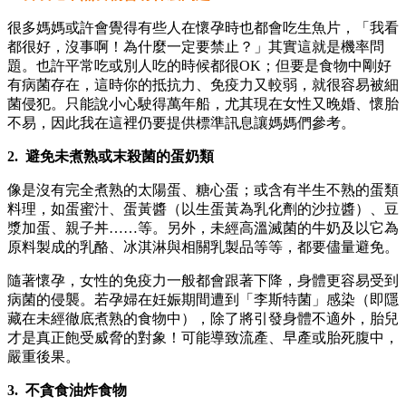
很多媽媽或許會覺得有些人在懷孕時也都會吃生魚片，「我看
都很好，沒事啊！為什麼一定要禁止？」其實這就是機率問
題。也許平常吃或別人吃的時候都很OK；但要是食物中剛好
有病菌存在，這時你的抵抗力、免疫力又較弱，就很容易被細
菌侵犯。只能說小心駛得萬年船，尤其現在女性又晚婚、懷胎
不易，因此我在這裡仍要提供標準訊息讓媽媽們參考。
2. 避免未煮熟或末殺菌的蛋奶類
像是沒有完全煮熟的太陽蛋、糖心蛋；或含有半生不熟的蛋類
料理，如蛋蜜汁、蛋黃醬（以生蛋黃為乳化劑的沙拉醬）、豆
漿加蛋、親子丼……等。另外，未經高溫滅菌的牛奶及以它為
原料製成的乳酪、冰淇淋與相關乳製品等等，都要儘量避免。
隨著懷孕，女性的免疫力一般都會跟著下降，身體更容易受到
病菌的侵襲。若孕婦在妊娠期間遭到「李斯特菌」感染（即隱
藏在未經徹底煮熟的食物中），除了將引發身體不適外，胎兒
才是真正飽受威脅的對象！可能導致流產、早產或胎死腹中，
嚴重後果。
3. 不貪食油炸食物