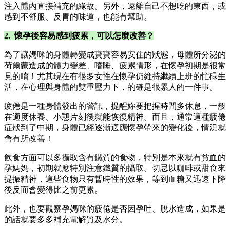
注入體內直接補充的緣故。另外，遠離自己不想吃的東西，或
感到不舒服、反胃的味道，也能有幫助。
2. 懷孕後容易感到疲累，可以怎麼改善？
為了讓媽咪的身體轉變成寶寶容易安住的狀態，母體所分泌的
荷爾蒙造成的體力變差、嗜睡、疲累情形，在懷孕初期是很常
見的唷！尤其現在有很多女性在懷孕仍維持繼續上班的忙碌生
活，在心理與身體的雙重壓力下，的確是很累人的一件事。
疲倦是一種身體發出的警訊，提醒妳要把握時間多休息，一般
在適度休養、小憩片刻後就能恢復精神。而且，通常這種疲倦
症狀到了中期，身體已經逐漸適應懷孕帶來的變化後，情況就
會有所改善！
飲食方面可以多攝取含有鐵質的食物，特別是本來就有貧血的
孕媽媽，初期就應特別注意鐵質的攝取。切忌以咖啡或甜食來
提振精神，這些食物只有暫時性的效果，等到血糖又迅速下降
後反而會變得比之前更累。
此外，也要觀察孕媽咪的疲倦是否因孕吐、脫水造成，如果是
的話就要多多補充電解質及水分。