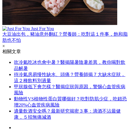
Just For You
大豆油出包，豬油意外翻紅？營養師：吃對這１件事，飽和脂
肪也不怕
×
相關文章
吹冷氣吃冰也會中暑？醫揭陽暑陰暑差異，教你喝對飲
品解暑
待冷氣房易慢性缺水、頭痛？營養師揭７大缺水症狀，
這２種飲料別過量
甲狀腺低下會怎樣？醫揭症狀與原因，警惕心血管疾病
風險
動物性VS植物性蛋白質哪個好？吃對防肌少症，吃錯恐
增20%心血管疾病風險
適量飲酒安全嗎？最新研究揭密３事：滴酒不沾最健
康，５招無痛減酒