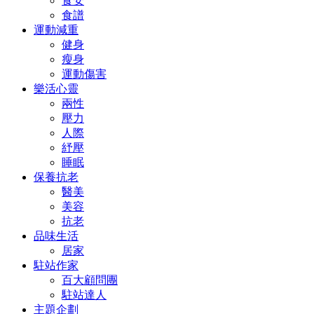
食安
食譜
運動減重
健身
瘦身
運動傷害
樂活心靈
兩性
壓力
人際
紓壓
睡眠
保養抗老
醫美
美容
抗老
品味生活
居家
駐站作家
百大顧問團
駐站達人
主題企劃