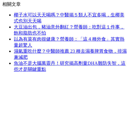
相關文章
椰子水可以天天喝嗎？中醫揭５類人不宜多喝，生椰美
式也別天天喝
大豆油出包，豬油意外翻紅？營養師：吃對這１件事，
飽和脂肪也不怕
以為有菜有肉很健康？營養師：「這４種外食」其實熱
量超驚人
濕氣重吃什麼？中醫師推薦 23 種去濕養脾胃食物，排濕
兼減肥
魚油不是大腦萬靈丹！研究揭高劑量DHA難防失智，這
些才是關鍵重點