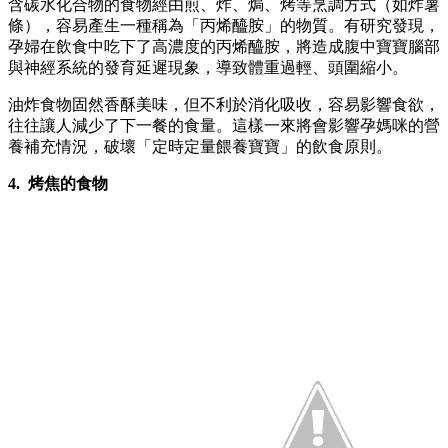
含碳水化合物的食物經由煎、炸、焗、烤等烹調方式（如炸薯
條），容易產生一種稱為「丙烯醯胺」的物質。有研究發現，
孕婦在飲食中吃下了高濃度的丙烯醯胺，將造成腹中寶寶腦部
與神經系統的發育延遲現象，導致體重過輕、頭圍縮小。
油炸食物固然香酥美味，但不利於消化吸收，容易影響食欲，
往往讓人減少了下一餐的食量。這樣一來將會影響孕媽咪的營
養補充情況，破壞「定時定量餵養寶寶」的飲食原則。
4. 烤焦的食物