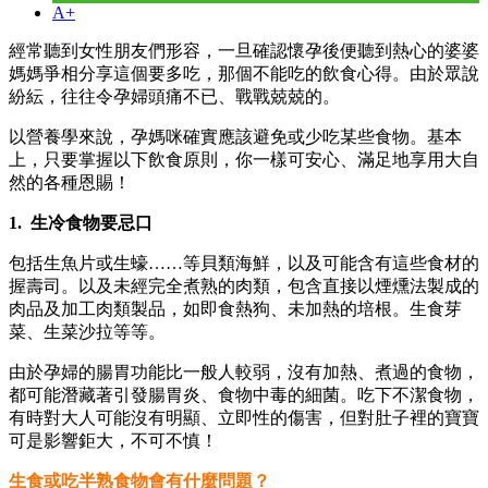
A+
​經常聽到女性朋友們形容，一旦確認懷孕後便聽到熱心的婆婆
媽媽爭相分享這個要多吃，那個不能吃的飲食心得。由於眾說
紛紜，往往令孕婦頭痛不已、戰戰兢兢的。
以營養學來說，孕媽咪確實應該避免或少吃某些食物。基本
上，只要掌握以下飲食原則，你一樣可安心、滿足地享用大自
然的各種恩賜！
1. 生冷食物要忌口
包括生魚片或生蠔……等貝類海鮮，以及可能含有這些食材的
握壽司。以及未經完全煮熟的肉類，包含直接以煙燻法製成的
肉品及加工肉類製品，如即食熱狗、未加熱的培根。生食芽
菜、生菜沙拉等等。
由於孕婦的腸胃功能比一般人較弱，沒有加熱、煮過的食物，
都可能潛藏著引發腸胃炎、食物中毒的細菌。吃下不潔食物，
有時對大人可能沒有明顯、立即性的傷害，但對肚子裡的寶寶
可是影響鉅大，不可不慎！
生食或吃半熟食物會有什麼問題？