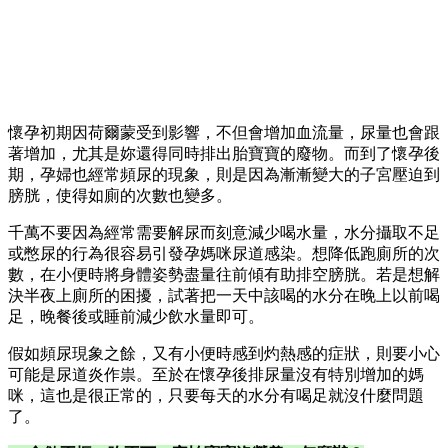
懷孕初期因荷爾蒙受到影響，不但會增加血流量，尿量也會跟
著增加，尤其是妳還得同時排出胎寶寶的廢物。而到了懷孕後
期，孕婦也經常頻尿的現象，則是因為漸漸變大的子宮壓迫到
膀胱，使得如廁的次數也變多。
千萬不要因為經常需要解尿而刻意減少喝水量，水分攝取不足
或憋尿的行為很容易引發孕媽咪尿道感染。想降低跑廁所的次
數，在小便時將身體姿勢盡量往前傾有助排空膀胱。若是想解
決半夜上廁所的困擾，試著把一天中該喝的水分在晚上以前喝
足，晚餐後或睡前減少飲水量即可。
假如頻尿現象之餘，又有小便時感到灼熱感的症狀，則要小心
可能是尿道炎作祟。至於在懷孕後排尿量沒有特別增加的媽
咪，這也是很正常的，只要每天的水分有喝足就沒什麼問題
了。