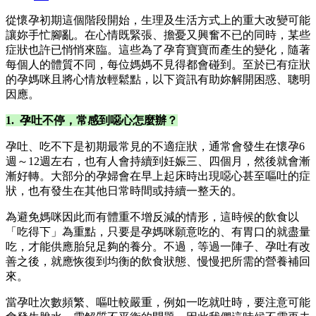
從懷孕初期這個階段開始，生理及生活方式上的重大改變可能
讓妳手忙腳亂。在心情既緊張、擔憂又興奮不已的同時，某些
症狀也許已悄悄來臨。這些為了孕育寶寶而產生的變化，隨著
每個人的體質不同，每位媽媽不見得都會碰到。至於已有症狀
的孕媽咪且將心情放輕鬆點，以下資訊有助妳解開困惑、聰明
因應。
1. 孕吐不停，常感到噁心怎麼辦？
孕吐、吃不下是初期最常見的不適症狀，通常會發生在懷孕6
週～12週左右，也有人會持續到妊娠三、四個月，然後就會漸
漸好轉。大部分的孕婦會在早上起床時出現噁心甚至嘔吐的症
狀，也有發生在其他日常時間或持續一整天的。
為避免媽咪因此而有體重不增反減的情形，這時候的飲食以
「吃得下」為重點，只要是孕媽咪願意吃的、有胃口的就盡量
吃，才能供應胎兒足夠的養分。不過，等過一陣子、孕吐有改
善之後，就應恢復到均衡的飲食狀態、慢慢把所需的營養補回
來。
當孕吐次數頻繁、嘔吐較嚴重，例如一吃就吐時，要注意可能