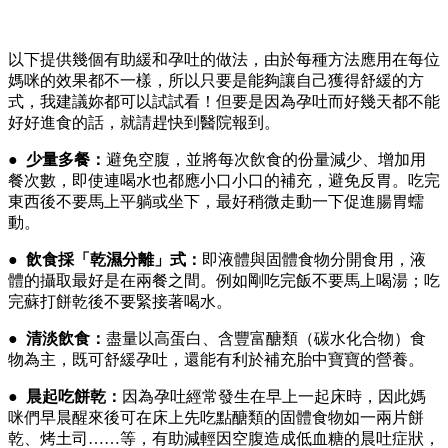
以下提供幾個有助緩和孕吐的做法，由於每種方法應用在每位
媽咪的效果都不一樣，所以只要是能夠讓自己獲得舒緩的方
式，我建議妳都可以試試看！但要是因為孕吐而好幾天都不能
好好進食的話，就請趕快到醫院報到。
● 少量多餐：
避免空腹，並將每次飲食的份量減少、增加用
餐次數，即使連喝水也都應小口小口的補充，避免反胃。吃完
東西後不要馬上平躺或坐下，最好稍微走動一下促進腸胃蠕
動。
●
飲食採「乾濕分離」式：
即液體與固體食物分開食用，液
體的攝取最好是在兩餐之間。例如剛吃完飯不要馬上喝湯；吃
完蘇打餅乾後不要緊接著喝水。
●
清淡飲食：
盡量以高蛋白、含豐富醣類（碳水化合物）食
物為主，既可舒緩孕吐，還能有利於補充胎中寶寶的營養。
●
晨起吃餅乾：
因為孕吐經常發生在早上一起床時，因此媽
咪們早晨醒來後可在床上先吃點醣類的固體食物如一兩片餅
乾、烤土司……等，有助減輕因空腹造成低血糖的晨吐症狀，