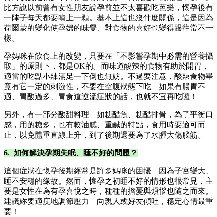
比方說以前曾有女性朋友說孕前並不太喜歡吃芭樂，懷孕後有
一陣子每天都要啃上一顆。基本上這也沒什麼關係，這是因為
荷爾蒙的變化使孕婦的味覺、對食物的喜好也變得跟往常不一
樣。
孕媽咪在飲食上的改變，只要在「不影響孕期中必需的營養攝
取」的原則下，都是OK的。而味道酸辣的食物有助於開胃，
適當的吃點小辣滿足一下倒也無妨。不過要注意，酸辣食物畢
竟有它一定的刺激性，不要在空腹狀態下吃；如果有腸胃不
適、胃酸過多、胃食道逆流症狀的話，也就不宜再吃囉！
另外，有一部分酸甜料理，如糖醋魚、糖醋排骨，為了平衡口
感，用的糖多；也有較油膩、重鹹的特點，食用時要適可而
止，以免體重直線上升，到了後期還要為了水腫大傷腦筋。
6. 如何解決孕期失眠、睡不好的問題？
這個症狀在懷孕後期經常是許多媽咪的困擾，因為子宮變大、
睡不安穩的緣故。然而，懷孕之初睡不好的情形也很常見，主
要是女性在為有孕喜悅之時，種種的擔憂與煩惱也隨之而來。
建議妳要適度地調節壓力，向親人或好友傾吐，穩定心情最重
要！