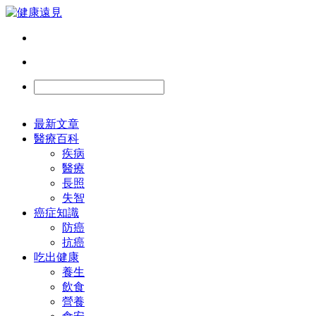
最新文章
醫療百科
疾病
醫療
長照
失智
癌症知識
防癌
抗癌
吃出健康
養生
飲食
營養