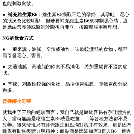
也能刺激食欲。
●
補充維生素B6：
維生素B6攝取不足的孕婦，其孕吐、噁心
的狀況會比較明顯，但若要補充維生素B6來抑制噁心感，還
是應由營養師或醫師診斷後再開立、按醫囑服用較理想。
NG的飲食方式
●
一般來說，油膩、辛辣或油炸、味道較濃郁的食物，都容
易引發噁心、害喜。
●
太過油膩、高油脂的飲食不易消化，將加重腸胃不適的症
狀。
●
辛辣、刺激性較強的食物，易損傷胃黏膜、導致胃酸分泌
過多。
營養師小叮嚀
就我生了三胎的經驗而言，我自己就是屬於容易有孕吐體質的
人，當時無論是吃維生素B6或是吃薑……等各種方法都不見
改善。後來發現只有睡覺跟注射點滴對我才有效果。這是因為
睡覺有助恢復體力與精神；而點滴是因添加有B群與B6，透過