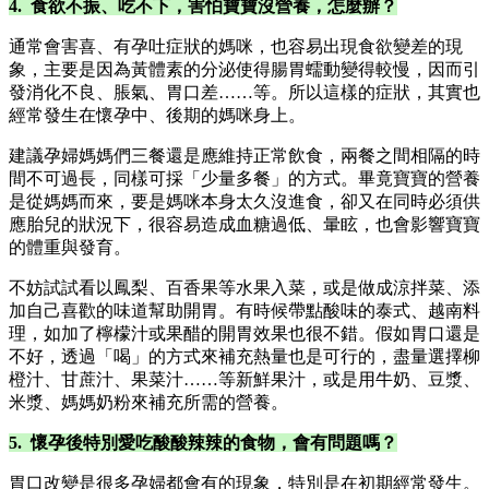
4. 食欲不振、吃不下，害怕寶寶沒營養，怎麼辦？
通常會害喜、有孕吐症狀的媽咪，也容易出現食欲變差的現
象，主要是因為黃體素的分泌使得腸胃蠕動變得較慢，因而引
發消化不良、脹氣、胃口差……等。所以這樣的症狀，其實也
經常發生在懷孕中、後期的媽咪身上。
建議孕婦媽媽們三餐還是應維持正常飲食，兩餐之間相隔的時
間不可過長，同樣可採「少量多餐」的方式。畢竟寶寶的營養
是從媽媽而來，要是媽咪本身太久沒進食，卻又在同時必須供
應胎兒的狀況下，很容易造成血糖過低、暈眩，也會影響寶寶
的體重與發育。
不妨試試看以鳳梨、百香果等水果入菜，或是做成涼拌菜、添
加自己喜歡的味道幫助開胃。有時候帶點酸味的泰式、越南料
理，如加了檸檬汁或果醋的開胃效果也很不錯。假如胃口還是
不好，透過「喝」的方式來補充熱量也是可行的，盡量選擇柳
橙汁、甘蔗汁、果菜汁……等新鮮果汁，或是用牛奶、豆漿、
米漿、媽媽奶粉來補充所需的營養。
5. 懷孕後特別愛吃酸酸辣辣的食物，會有問題嗎？
胃口改變是很多孕婦都會有的現象，特別是在初期經常發生。