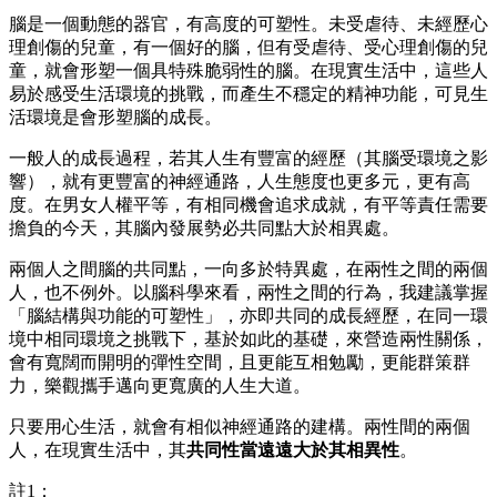
腦是一個動態的器官，有高度的可塑性。未受虐待、未經歷心
理創傷的兒童，有一個好的腦，但有受虐待、受心理創傷的兒
童，就會形塑一個具特殊脆弱性的腦。在現實生活中，這些人
易於感受生活環境的挑戰，而產生不穩定的精神功能，可見生
活環境是會形塑腦的成長。
一般人的成長過程，若其人生有豐富的經歷（其腦受環境之影
響），就有更豐富的神經通路，人生態度也更多元，更有高
度。在男女人權平等，有相同機會追求成就，有平等責任需要
擔負的今天，其腦內發展勢必共同點大於相異處。
兩個人之間腦的共同點，一向多於特異處，在兩性之間的兩個
人，也不例外。以腦科學來看，兩性之間的行為，我建議掌握
「腦結構與功能的可塑性」，亦即共同的成長經歷，在同一環
境中相同環境之挑戰下，基於如此的基礎，來營造兩性關係，
會有寬闊而開明的彈性空間，且更能互相勉勵，更能群策群
力，樂觀攜手邁向更寬廣的人生大道。
只要用心生活，就會有相似神經通路的建構。兩性間的兩個
人，在現實生活中，其
共同性當遠遠大於其相異性
。
註1：