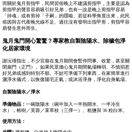
而關於鬼月剪指甲，民間習俗晚上不建議剪指甲，主要是認為
剪指甲的聲音容易吸引好兄弟，也有一說是晚上剪指甲容易
「掉魂」或有剪掉「子嗣」的隱喻。若從科學角度出來，此民
俗因與古代夜晚光線不足、過往沒有發明出指甲剪，剪指甲容
易發生意外而生。
鬼月鬼門開心驚驚？專家教自製陰陽水、除穢包淨
化居家環境
謝沅瑾指出，不少宮廟在鬼月期間會暫停問事、收驚，甚至關
閉廟門（正門）。如果民眾擔心鬼月期間氣場轉弱、不慎招惹
好兄弟或感到特別不順。不妨可準備下列東西，在家簡單進行
灑淨水儀式，以恢復陽宅正氣；或沐浴淨身，淨化自身氣場。
自製陰陽水／淨水
準備物品：
一碗陰陽水（碗中加入一半熱開水、一半冷生
水），榕樹／芙蓉／茉草枝（三擇一）、粗鹽與 36 粒白米。
使用方法：