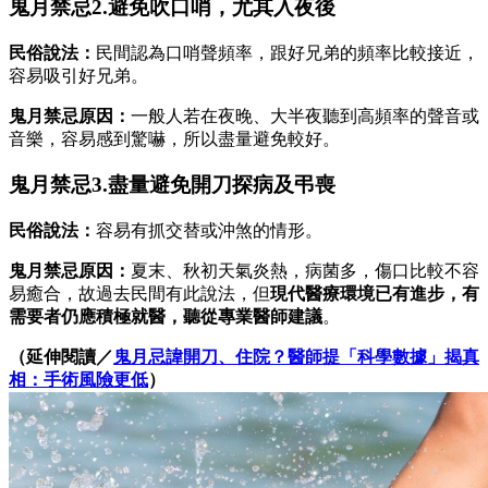
鬼月禁忌2.避免吹口哨，尤其入夜後
民俗說法：
民間認為口哨聲頻率，跟好兄弟的頻率比較接近，
容易吸引好兄弟。
鬼月禁忌原因：
一般人若在夜晚、大半夜聽到高頻率的聲音或
音樂，容易感到驚嚇，所以盡量避免較好。
鬼月禁忌3.盡量避免開刀探病及弔喪
民俗說法：
容易有抓交替或沖煞的情形。
鬼月禁忌原因：
夏末、秋初天氣炎熱，病菌多，傷口比較不容
易癒合，故過去民間有此說法，但
現代醫療環境已有進步，有
需要者仍應積極就醫，聽從專業醫師建議
。
（延伸閱讀／
鬼月忌諱開刀、住院？醫師提「科學數據」揭真
相：手術風險更低
）