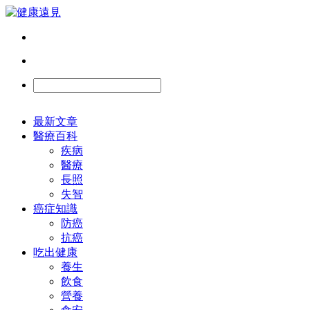
最新文章
醫療百科
疾病
醫療
長照
失智
癌症知識
防癌
抗癌
吃出健康
養生
飲食
營養