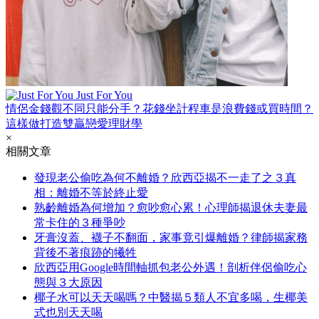
Just For You
情侶金錢觀不同只能分手？花錢坐計程車是浪費錢或買時間？
這樣做打造雙贏戀愛理財學
×
相關文章
發現老公偷吃為何不離婚？欣西亞揭不一走了之３真
相：離婚不等於終止愛
熟齡離婚為何增加？愈吵愈心累！心理師揭退休夫妻最
常卡住的３種爭吵
牙膏沒蓋、襪子不翻面，家事竟引爆離婚？律師揭家務
背後不著痕跡的犧牲
欣西亞用Google時間軸抓包老公外遇！剖析伴侶偷吃心
態與３大原因
椰子水可以天天喝嗎？中醫揭５類人不宜多喝，生椰美
式也別天天喝