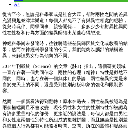
A+
從古至今，無論是科學家或是社會大眾，都對兩性之間的差異
充滿興趣並津津樂道！每個人都免不了有與異性相處的經驗，
從兒時玩伴、同學同事、親密關係…，多多少少都對異性與同
性在性格和行為方面的差異歸結出某些心得想法。
神經科學尚未發達時，往往將這些差異歸因於文化或教養的結
果；然而在神經科學發達的今天，我們能夠以腦部的結構差
異，來解讀男女行為傾向的不同。
2014年刊載於《Science》的文章
（註1）
指出，這個研究領域
一直存在著一個共同信念—兩性的心理（精神）特性是截然不
同的，同時，也存在著一個無休止的爭論—兩性差異究竟是來
自於先天上的不同，還是受到性別刻板印象的強化和限制影
響。
然而，一個新看法得到翻轉！原本在過去，兩性差異被認為是
兩個極端而且不會改變，現今男性和女性的性別特性卻被認為
有許多重疊相似的部份，更接近的說法是，每個人都是由男性
和女性這兩個性別特性所組成的複雜拼圖，而且無論是性別差
異或個人行為都有可能隨著時間、空間、所在的團體和脈絡而