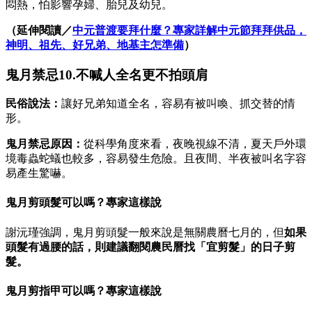
悶熱，怕影響孕婦、胎兒及幼兒。
（延伸閱讀／
中元普渡要拜什麼？專家詳解中元節拜拜供品，
神明、祖先、好兄弟、地基主怎準備
）
鬼月禁忌10.不喊人全名更不拍頭肩
民俗說法：
讓好兄弟知道全名，容易有被叫喚、抓交替的情
形。
鬼月禁忌原因：
從科學角度來看，夜晚視線不清，夏天戶外環
境毒蟲蛇蟻也較多，容易發生危險。且夜間、半夜被叫名字容
易產生驚嚇。
鬼月剪頭髮可以嗎？專家這樣說
謝沅瑾強調，鬼月剪頭髮一般來說是無關農曆七月的，但
如果
頭髮有過腰的話，則建議翻閱農民曆找「宜剪髮」的日子剪
髮。
鬼月剪指甲可以嗎？專家這樣說