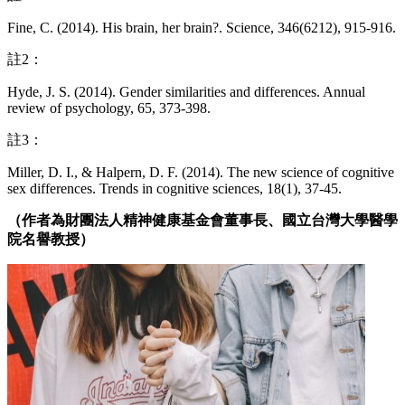
Fine, C. (2014). His brain, her brain?. Science, 346(6212), 915-916.
註2：
Hyde, J. S. (2014). Gender similarities and differences. Annual
review of psychology, 65, 373-398.
註3：
Miller, D. I., & Halpern, D. F. (2014). The new science of cognitive
sex differences. Trends in cognitive sciences, 18(1), 37-45.
（作者為財團法人精神健康基金會董事長、國立台灣大學醫學
院名譽教授）