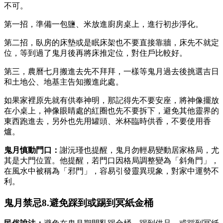
不可。
第一招，準備一包鹽、米放進廚房桌上，進行初步淨化。
第二招，臥房的床墊或是眠床架也不要直接靠牆，床先不就定
位，等到過了鬼月後再將床推定位，對住戶比較好。
第三，農曆七月搬進去先不拜拜，一樣等鬼月過去後挑選吉日
和土地公、地基主告知搬進此處。
如果家裡原先就有供奉神明，那記得先不要安座，將神像擺放
在小桌上，神像眼睛處的紅圈也先不要拆下，避免其他靈界的
東西跑進去，另外也先用罐頭、米杯臨時供香，不要使用香
爐。
鬼月慎動門口：
謝沅瑾也提醒，鬼月勿輕易變動居家格局，尤
其是大門位置。他提醒，若門口因格局調整變為「斜角門」，
在風水中被稱為「邪門」，容易引發靈異現象，對家中運勢不
利。
鬼月禁忌8.避免踩到或踢到冥紙金桶