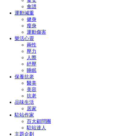
食安
食譜
運動減重
健身
瘦身
運動傷害
樂活心靈
兩性
壓力
人際
紓壓
睡眠
保養抗老
醫美
美容
抗老
品味生活
居家
駐站作家
百大顧問團
駐站達人
主題企劃