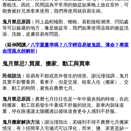
塵梳洗。因此，民間認為平常用的臉盆如果晚上放在室外，可
能會被好兄弟拿來使用，我們再使用就容易生病。
鬼月禁忌原因：
同上蟲蛇蟻獸、蟾蜍。喜歡陰暗潮溼、凹陷處
等可以躲避的地方，像是臉盆等，我們如果使用這樣的臉盆洗
澡、洗臉，皮膚容易有問題。
（延伸閱讀／
八字重量準嗎？八字輕容易被鬼跟、薄命？專業
命理風水師解析
）
鬼月禁忌7.買屋、搬家、動工與買車
民俗說法：
容易有不順或意外發生的情形。謝沅瑾強調，鬼月
其實不影響看房、看車子，但是交屋、租客入住（搬家）、交
車、動工的時間，避免在農曆七月。
鬼月禁忌原因：
農曆七月往往也是一年中最炎熱的時候，在此
時搬家、動工容易發生中暑或不舒服的狀況。新車內裝味道
重，停在路邊讓太陽曬過以後味道會更令人感到不舒服。
鬼月搬家
解決方法：
謝沅瑾指出，若碰到不得不農曆七月搬家
情況，有 3 招簡單入宅儀式可以淨化，而米、鹽、床更是缺一