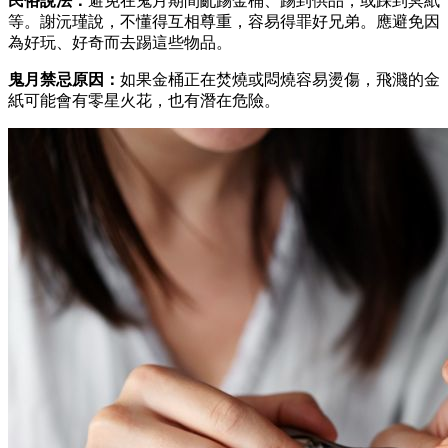
民俗說法：
避免在鬼月期間亂踢金桶、踢到供品，或踩到冥紙
等。謝沅瑾說，不懂得互相尊重，容易得罪好兄弟。應避免因
為好玩、好奇而去踢這些物品。
鬼月禁忌原因：
如果金桶正在焚燒或悶燒容易燙傷，飛濺的金
紙可能會有零星火花，也有潛在危險。