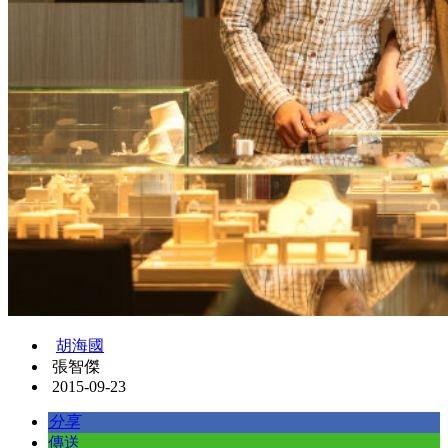
胡海國
張智傑
2015-09-23
分享
傳送