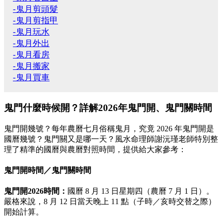
-鬼月剪頭髮
-鬼月剪指甲
-鬼月玩水
-鬼月外出
-鬼月看房
-鬼月搬家
-鬼月買車
鬼門什麼時候開？詳解2026年鬼門開、鬼門關時間
鬼門開幾號？每年農曆七月俗稱鬼月，究竟 2026 年鬼門開是
國曆幾號？鬼門關又是哪一天？風水命理師謝沅瑾老師特別整
理了精準的國曆與農曆對照時間，提供給大家參考：
鬼門開時間／鬼門關時間
鬼門開2026時間：
國曆 8 月 13 日星期四（農曆 7 月 1 日）。
嚴格來說，8 月 12 日當天晚上 11 點（子時／亥時交替之際）
開始計算。