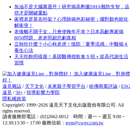
魚油不是大腦萬靈丹！研究揭高劑量DHA難防失智，這
些才是關鍵重點
家裡老是莫名吵架？心理師揭色彩秘密：擺對顏色能化
解衝突！
老後離不開子女，只會使晚年不幸？日本高齡專家揭
8050問題、老老照顧悲劇真相
立秋吃什麼？小心秋老虎！慎防「夏季流感」中醫揭４
養生心法
天天吃飽照樣瘦！基因醫傳授飲食５招＋提高代謝生活
習慣
加入健康遠見Line，對身體
好！
遠見雜誌
/
天下文化
/
未來親子學習平台
/
哈佛商業評論
/
ESG
遠見
/
50+
/
領導影響力學院
隱私權政策
Copyright© 1999~2026 遠見天下文化出版股份有限公司. All
rights reserved.
讀者服務部電話：(02)2662-0012 時間：週一 ~ 週五 9:00 ~
12:30;13:30 ~ 17:00 服務信箱：
gvm@cwgv.com.tw