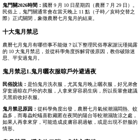
鬼門關2026時間：
國曆 9 月 10 日星期四（農曆 7 月 29 日）。
民俗上，鬼門關通常會在當天晚上 11 點（子時／亥時交替之
際）正式關閉，象徵農曆七月鬼月的結束。
十大鬼月禁忌
農曆七月鬼月有哪些事不能做？以下整理民俗專家謝沅瑾揭露
的 10 大鬼月禁忌，並從科學角度拆解背後原因，教你破除迷
思、平安過鬼月。
鬼月禁忌1.鬼月曬衣服晾戶外避過夜
民俗說法：
是怕鬼月洗衣服，尤其鬼月晚上曬衣服，好兄弟會
穿套過晾在戶外的衣服，人拿來穿容易生病，所以長輩會建議
天黑前收好衣服。
鬼月禁忌原因：
從科學角度出發，農曆七月氣候潮濕悶熱、蚊
蟲多，而毒蟲蛇蟻喜歡藏匿在夜間的陽台等較潮濕陰涼之處，
如果人再拿來穿，可能造成皮膚容易過敏，或是出現不舒服的
情形。