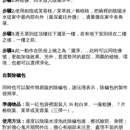
步驟1.
將粗鹽、白米放入陰陽水中。
步驟2.
使用劍指或芙蓉枝／茉草枝／榕樹枝，把碗裡的陰陽水
水從家中最內部向外（最深處往外撒），適量撒在家中各角
落。
步驟3.
透天厝則從頂樓往下灑至一樓，若有地下室則排在二樓
之後，一樓之前。
步驟
4.
此一動作在民俗上稱之為「灑淨」，此時可以同唸佛
號，更能加強效果。另外，普渡祭拜的庭院，周圍的植物、環
境，也都可以選擇淨化。
自製除穢包
同時也可以製作簡易版的除穢包，謝沅瑾表示，除穢包的製作
很簡單。
準備物品：
取一紅包袋裡面裝入 36 粒白米、一撮粗鹽、 7 片
榕樹葉、茉草或芙蓉葉（三擇一）。
使用方法：
適度以陰陽水浸泡此除穢包後，擦拭臉部、身體；
對於擔心鬼月期間外出，擔心有細節未注意、處理不當的朋