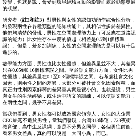
改變，也就是說，會受到環境經驗互動的影響而處於動態發展
的狀態。
研究者
（註2和註3）
對男性與女性的認知功能作綜合性分析，
均發現兩性在各種類型的認知功能上，其相似性多於差異性。
他們均清楚的發現，男性在空間處理能力上（可反應在道路認
識的能力）比女性存在中度的優越（相差是0.5到1個標準
誤）。但是，若多加訓練，女性的空間處理能力是可以有十足
進步的。
數學能力方面，男性也比女性優越，但差異量並不大，其差異
只在0.05到0.16個標準誤之間。至於語文能力方面，女性比男
性優越，其差異量在0.1至0.3個標準誤之間。若考慮社會文化
因素，則兩性之間的差異，大部分可被社會文化因素解釋，而
真正由性別因素解釋的差異量其實是很小的。也就是說，男生
與女生的生活經驗，或生活中語文的訓練，可以使語文能力，
在兩性之間，幾乎不具差異。
當我們看到，男女性都可以成為國家領導人，女性的大企業
CEO絲毫不遜於男性，當我們發現，台灣318學運，723夜衝
教育部，高中生反課綱，竟是不分男女同學，各個勇往前衝。
看來男女差異，真的可以說是，大同小異，而已。