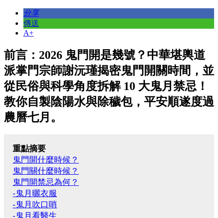
分享
傳送
A+
前言：2026 鬼門開是幾號？中華堪輿道
派掌門宗師謝沅瑾揭密鬼門開關時間，並
從民俗與科學角度拆解 10 大鬼月禁忌！
教你自製陰陽水與除穢包，平安順遂度過
農曆七月。
重點摘要
鬼門開什麼時候？
鬼門關什麼時候？
鬼門開禁忌為何？
-鬼月曬衣服
-鬼月吹口哨
-鬼月看醫生