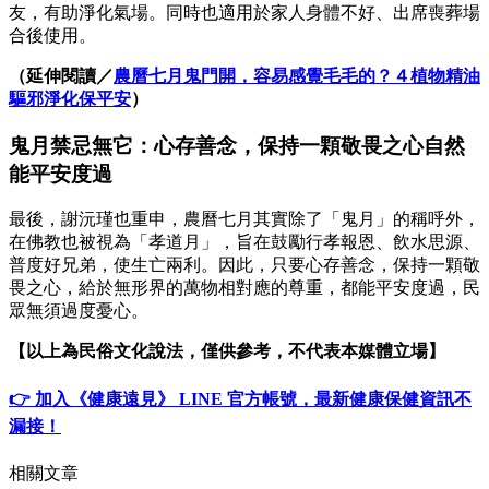
友，有助淨化氣場。同時也適用於家人身體不好、出席喪葬場
合後使用。
（延伸閱讀／
農曆七月鬼門開，容易感覺毛毛的？４植物精油
驅邪淨化保平安
）
鬼月禁忌無它：心存善念，保持一顆敬畏之心自然
能平安度過
最後，謝沅瑾也重申，農曆七月其實除了「鬼月」的稱呼外，
在佛教也被視為「孝道月」，旨在鼓勵行孝報恩、飲水思源、
普度好兄弟，使生亡兩利。因此，只要心存善念，保持一顆敬
畏之心，給於無形界的萬物相對應的尊重，都能平安度過，民
眾無須過度憂心。
【以上為民俗文化說法，僅供參考，不代表本媒體立場】
👉 加入《健康遠見》 LINE 官方帳號，最新健康保健資訊不
漏接！
相關文章